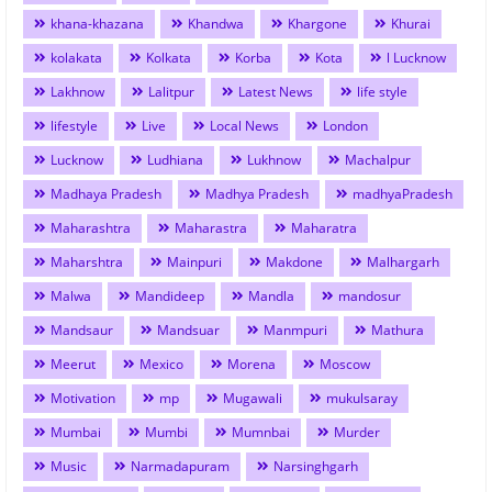
khana-khazana
Khandwa
Khargone
Khurai
kolakata
Kolkata
Korba
Kota
l Lucknow
Lakhnow
Lalitpur
Latest News
life style
lifestyle
Live
Local News
London
Lucknow
Ludhiana
Lukhnow
Machalpur
Madhaya Pradesh
Madhya Pradesh
madhyaPradesh
Maharashtra
Maharastra
Maharatra
Maharshtra
Mainpuri
Makdone
Malhargarh
Malwa
Mandideep
Mandla
mandosur
Mandsaur
Mandsuar
Manmpuri
Mathura
Meerut
Mexico
Morena
Moscow
Motivation
mp
Mugawali
mukulsaray
Mumbai
Mumbi
Mumnbai
Murder
Music
Narmadapuram
Narsinghgarh