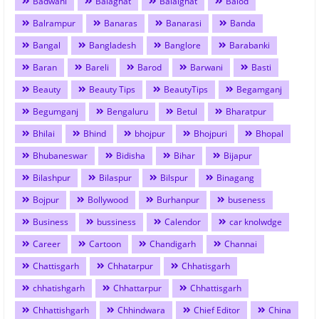
Badwani
Balaghat
Balalghat
Balod
Balrampur
Banaras
Banarasi
Banda
Bangal
Bangladesh
Banglore
Barabanki
Baran
Bareli
Barod
Barwani
Basti
Beauty
Beauty Tips
BeautyTips
Begamganj
Begumganj
Bengaluru
Betul
Bharatpur
Bhilai
Bhind
bhojpur
Bhojpuri
Bhopal
Bhubaneswar
Bidisha
Bihar
Bijapur
Bilashpur
Bilaspur
Bilspur
Binagang
Bojpur
Bollywood
Burhanpur
buseness
Business
bussiness
Calendor
car knolwdge
Career
Cartoon
Chandigarh
Channai
Chattisgarh
Chhatarpur
Chhatisgarh
chhatishgarh
Chhattarpur
Chhattisgarh
Chhattishgarh
Chhindwara
Chief Editor
China