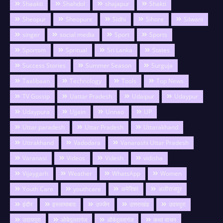
Shaakti
Shahdol
shajapur
Shakti
Sheopur
Sheopure
Sidhi
Sihore
Silwani
singer
social media
Sport
Sports
Sportsm
Spritual
Sri Lanka
States
Success Stories
Summer Season
Surguja
Taalibaan
Technology
Tools
Top News
TV Gossip
Uattar Pradesh
Udaipur
Udaypur
Udaypura
Ujjain
Unnao
UP
Uttar paradesh
Uttar Pradesh
Uttarakhand
Uttrakhand
Vadodara
Vanarashi Uttar Pradesh
Varanasi
Videos
Videsh
vidisha
Vijaygarh
Weather
WhatsApp
Women
Youth Care
youthcare
अमेरिका
अलीराजपुर
इंदौर
इस्लामाबाद
उज्जैन
उत्तराखंड
उदयपुरा
उदायपुरा
ओबेदुल्लागंज
औबेदुल्लागंज
कथा वाचन