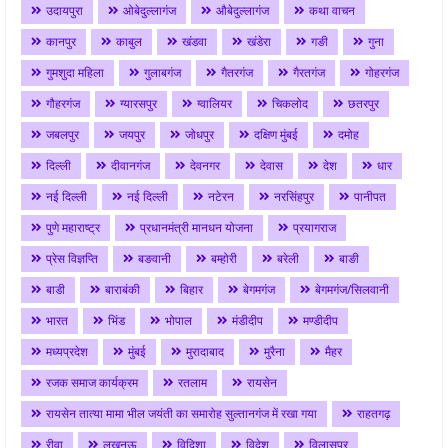
उदायपुरा
ओबेदुल्लागंज
औबेदुल्लागंज
कथा वाचन
कानपुर
काबुल
खंडवा
खंडेरा
गङी
गुना
गुमशुदा महिला
गुलाबगंज
गैतरगंज
गैरतगंज
गोहरगंज
गौहरगंज
ग्यारसपुर
ग्वालियर
चिकलोद
छतरपुर
जबलपुर
जयपुर
जोधपुर
दक्षिण मुंबई
दमोह
दिल्ली
दीवानगंज
देवनगर
देवास
देश
धार
नई दिल्ली
नई दिल्ली
नटेरन
नरसिंहपुर
पानीपत
पुणे महाराष्ट्र
प्रधानमंत्री मानधन योजना
प्रयागराज
प्रेस विज्ञप्ति
बङवानी
बम्होरी
बरेली
बाङी
बाडी
बाराबंकी
बिहार
बेगमगंज
बेगमगंज/सिलवानी
भारत
भिंड
भोपाल
मंडीदीप
मण्डीदीप
मध्यप्रदेश
मुंबई
मुरादाबाद
मुरैना
मैहर
रजक समाज कार्यक्रम
रतलाम
रायसेन
रायसेन तात्या मामा भील जयंती का समारोह सुल्तानगंज में रखा गया
राहतगढ़
रीवा
लखनऊ
विदिशा
विदेश
विलासपुर