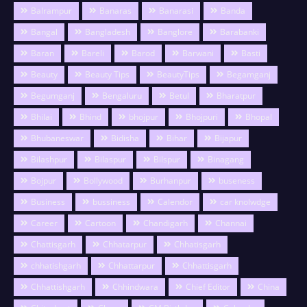
Balrampur
Banaras
Banarasi
Banda
Bangal
Bangladesh
Banglore
Barabanki
Baran
Bareli
Barod
Barwani
Basti
Beauty
Beauty Tips
BeautyTips
Begamganj
Begumganj
Bengaluru
Betul
Bharatpur
Bhilai
Bhind
bhojpur
Bhojpuri
Bhopal
Bhubaneswar
Bidisha
Bihar
Bijapur
Bilashpur
Bilaspur
Bilspur
Binagang
Bojpur
Bollywood
Burhanpur
buseness
Business
bussiness
Calendor
car knolwdge
Career
Cartoon
Chandigarh
Channai
Chattisgarh
Chhatarpur
Chhatisgarh
chhatishgarh
Chhattarpur
Chhattisgarh
Chhattishgarh
Chhindwara
Chief Editor
China