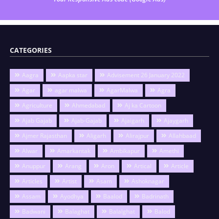
CATEGORIES
Aagra
Aapka star
Advisement 26 January 2022
Agar
agar malwa
AgarMalwa
Agra
Agriculture
Ahmedabad
Aj ka Cartoon
Ajab Gajab
Ajab-Gajab
Ajaigarh
Ajaygarh
Ajmer Rajasthan
Aligarh
Alirajpur
Allahbaad
Alwar
Amarkantak
Ambikapur
Amethi
Anuppur
Arang
Aron
Artical
Article
Articles
Artist
Asam
Ashoknagar
Assam
Ayodhya
Baalod
Badrinath
Badwani
Balaghat
Balalghat
Balod