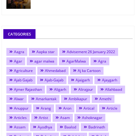
CATEGORIES
Aagra
Aapka star
Advisement 26 January 2022
Agar
agar malwa
AgarMalwa
Agra
Agriculture
Ahmedabad
Aj ka Cartoon
Ajab Gajab
Ajab-Gajab
Ajaigarh
Ajaygarh
Ajmer Rajasthan
Aligarh
Alirajpur
Allahbaad
Alwar
Amarkantak
Ambikapur
Amethi
Anuppur
Arang
Aron
Artical
Article
Articles
Artist
Asam
Ashoknagar
Assam
Ayodhya
Baalod
Badrinath