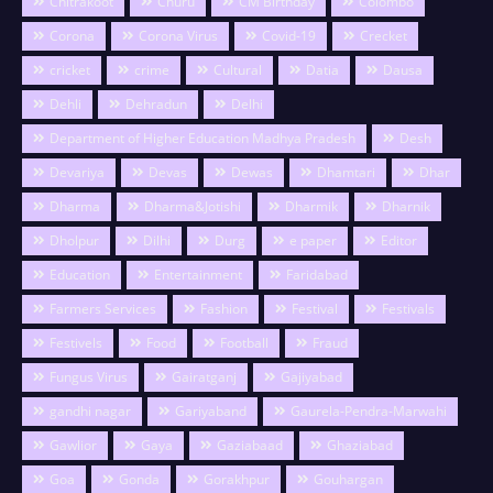
Chitrakoot
Churu
CM Birthday
Colombo
Corona
Corona Virus
Covid-19
Crecket
cricket
crime
Cultural
Datia
Dausa
Dehli
Dehradun
Delhi
Department of Higher Education Madhya Pradesh
Desh
Devariya
Devas
Dewas
Dhamtari
Dhar
Dharma
Dharma&Jotishi
Dharmik
Dharnik
Dholpur
Dilhi
Durg
e paper
Editor
Education
Entertainment
Faridabad
Farmers Services
Fashion
Festival
Festivals
Festivels
Food
Football
Fraud
Fungus Virus
Gairatganj
Gajiyabad
gandhi nagar
Gariyaband
Gaurela-Pendra-Marwahi
Gawlior
Gaya
Gaziabaad
Ghaziabad
Goa
Gonda
Gorakhpur
Gouhargan