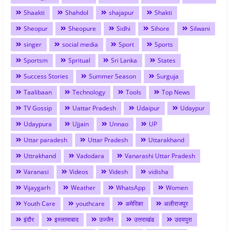
Shaakti
Shahdol
shajapur
Shakti
Sheopur
Sheopure
Sidhi
Sihore
Silwani
singer
social media
Sport
Sports
Sportsm
Spritual
Sri Lanka
States
Success Stories
Summer Season
Surguja
Taalibaan
Technology
Tools
Top News
TV Gossip
Uattar Pradesh
Udaipur
Udaypur
Udaypura
Ujjain
Unnao
UP
Uttar paradesh
Uttar Pradesh
Uttarakhand
Uttrakhand
Vadodara
Vanarashi Uttar Pradesh
Varanasi
Videos
Videsh
vidisha
Vijaygarh
Weather
WhatsApp
Women
Youth Care
youthcare
अमेरिका
अलीराजपुर
इंदौर
इस्लामाबाद
उज्जैन
उत्तराखंड
उदयपुरा