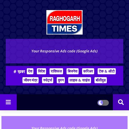
Your Responsive Ads code (Google Ads)
# ख़बर
देश
विदेश
राशिफल
बिजनेस
करिअर
टेक & ऑटो
जीवन मंत्र
स्पोर्ट्स
वुमन
लाइफ & साइंस
बॉलीवुड
Your Responsive Ads code (Google Ads)