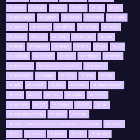
कानपुर
काबुल
खंडवा
खंडेरा
गङी
गुना
गुमशुदा महिला
गुलाबगंज
गैतरगंज
गैरतगंज
गोहरगंज
गौहरगंज
ग्यारसपुर
ग्वालियर
चिकलोद
छतरपुर
जबलपुर
जयपुर
जोधपुर
दक्षिण मुंबई
दमोह
दिल्ली
दीवानगंज
देवनगर
देवास
देश
धार
नई दिल्ली
नई दिल्ली
नटेरन
नरसिंहपुर
पानीपत
पुणे महाराष्ट्र
प्रधानमंत्री मानधन योजना
प्रयागराज
प्रेस विज्ञप्ति
बङवानी
बम्होरी
बरेली
बाङी
बाडी
बाराबंकी
बिहार
बेगमगंज
बेगमगंज/सिलवानी
भारत
भिंड
भोपाल
मंडीदीप
मण्डीदीप
मध्यप्रदेश
मुंबई
मुरादाबाद
मुरैना
मैहर
रजक समाज कार्यक्रम
रतलाम
रायसेन
रायसेन तात्या मामा भील जयंती का समारोह सुल्तानगंज में रखा गया
राहतगढ़
रीवा
लखनऊ
विदिशा
विदेश
विलासपुर