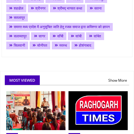
शहडोल
श्रीनगर
श्रीमद् भागवत कथा
सतना
सतलापुर
समस्त मध्य प्रदेश मै अनुसूचित जाति हेतु रजक समाज द्वारा कमिश्नर को ज्ञापन
सलामतपुर
सागर
साँची
सांची
सांचेत
सिलवानी
सोनीपत
स्वस्थ
होशंगाबाद
MOST VIEWED
Show More