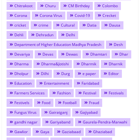
Chitrakoot
Churu
CM Birthday
Colombo
Corona
Corona Virus
Covid-19
Crecket
cricket
crime
Cultural
Datia
Dausa
Dehli
Dehradun
Delhi
Department of Higher Education Madhya Pradesh
Desh
Devariya
Devas
Dewas
Dhamtari
Dhar
Dharma
Dharma&Jotishi
Dharmik
Dharnik
Dholpur
Dilhi
Durg
e paper
Editor
Education
Entertainment
Faridabad
Farmers Services
Fashion
Festival
Festivals
Festivels
Food
Football
Fraud
Fungus Virus
Gairatganj
Gajiyabad
gandhi nagar
Gariyaband
Gaurela-Pendra-Marwahi
Gawlior
Gaya
Gaziabaad
Ghaziabad