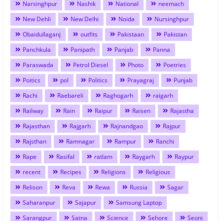
Narsinghpur
Nashik
National
neemach
New Dehli
New Delhi
Noida
Nursinghpur
Obaidullaganj
outfits
Pakistaan
Pakistan
Panchkula
Panipath
Panjab
Panna
Paraswada
Petrol Diesel
Photo
Poetries
Poitics
pol
Politics
Prayagraj
Punjab
Rachi
Raebareli
Raghogarh
raigarh
Railway
Rain
Raipur
Raisen
Rajastha
Rajasthan
Rajgarh
Rajnandgao
Rajpur
Rajsthan
Ramnagar
Rampur
Ranchi
Rape
Rasifal
ratlam
Raygarh
Raypur
recent
Recipes
Religions
Religious
Relison
Reva
Rewa
Russia
Sagar
Saharanpur
Sajapur
Samsung Laptop
Sarangpur
Satna
Science
Sehore
Seoni