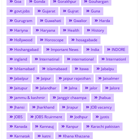
Goa
Gonda
Gorakhpur
Gouhargan
govt.jobs
Gujarat
Gujrat
Guna
Gurugram
Guwahati
Gwalior
Harda
Hariyna
Haryana
Health
History
Hollywood
Horoscope
hosagabade
Hoshangabad
Important News
India
INDORE
ingland
Internatinal
international
Internationl
Ishlamabad
islamabaad
Itawa
Jabalpu
Jabalpur
Jaipur
jaipur rajasthan
Jaisalmer
Jaitupur
Jalandhar
Jalna
jalor
Jalore
jammu & kashmir
Janggir chaampa
Jhabua
Jhansi
Jharkhand
Jirapur
JOB vacancy
JOBS
JOBS Rcuirment
Jodhpur
jyotis
Kanada
Kannauj
Kanpur
Karachi pakistan
Karnatak
katni
Khana Khazana