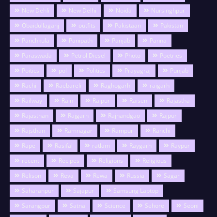
New Dehli
New Delhi
Noida
Nursinghpur
Obaidullaganj
outfits
Pakistaan
Pakistan
Panchkula
Panipath
Panjab
Panna
Paraswada
Petrol Diesel
Photo
Poetries
Poitics
pol
Politics
Prayagraj
Punjab
Rachi
Raebareli
Raghogarh
raigarh
Railway
Rain
Raipur
Raisen
Rajastha
Rajasthan
Rajgarh
Rajnandgao
Rajpur
Rajsthan
Ramnagar
Rampur
Ranchi
Rape
Rasifal
ratlam
Raygarh
Raypur
recent
Recipes
Religions
Religious
Relison
Reva
Rewa
Russia
Sagar
Saharanpur
Sajapur
Samsung Laptop
Sarangpur
Satna
Science
Sehore
Seoni