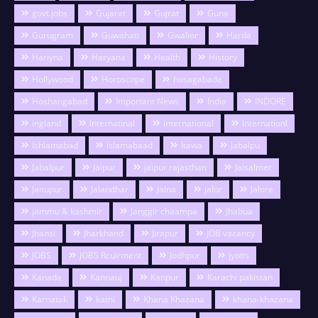
govt.jobs
Gujarat
Gujrat
Guna
Gurugram
Guwahati
Gwalior
Harda
Hariyna
Haryana
Health
History
Hollywood
Horoscope
hosagabade
Hoshangabad
Important News
India
INDORE
ingland
Internatinal
international
Internationl
Ishlamabad
islamabaad
Itawa
Jabalpu
Jabalpur
Jaipur
jaipur rajasthan
Jaisalmer
Jaitupur
Jalandhar
Jalna
jalor
Jalore
jammu & kashmir
Janggir chaampa
Jhabua
Jhansi
Jharkhand
Jirapur
JOB vacancy
JOBS
JOBS Rcuirment
Jodhpur
jyotis
Kanada
Kannauj
Kanpur
Karachi pakistan
Karnatak
katni
Khana Khazana
khana-khazana