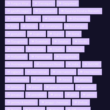
Fungus Virus
Gairatganj
Gajiyabad
gandhi nagar
Gariyaband
Gaurela-Pendra-Marwahi
Gawlior
Gaya
Gaziabaad
Ghaziabad
Goa
Gonda
Gorakhpur
Gouhargan
govt.jobs
Gujarat
Gujrat
Guna
Gurugram
Guwahati
Gwalior
Harda
Hariyna
Haryana
Health
History
Hollywood
Horoscope
hosagabade
Hoshangabad
Important News
India
INDORE
ingland
Internatinal
international
Internationl
Ishlamabad
islamabaad
Itawa
Jabalpu
Jabalpur
Jaipur
jaipur rajasthan
Jaisalmer
Jaitupur
Jalandhar
Jalna
jalor
Jalore
jammu & kashmir
Janggir chaampa
Jhabua
Jhansi
Jharkhand
Jirapur
JOB vacancy