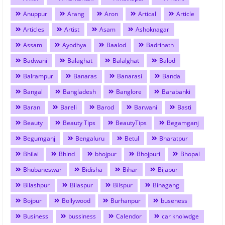
Anuppur
Arang
Aron
Artical
Article
Articles
Artist
Asam
Ashoknagar
Assam
Ayodhya
Baalod
Badrinath
Badwani
Balaghat
Balalghat
Balod
Balrampur
Banaras
Banarasi
Banda
Bangal
Bangladesh
Banglore
Barabanki
Baran
Bareli
Barod
Barwani
Basti
Beauty
Beauty Tips
BeautyTips
Begamganj
Begumganj
Bengaluru
Betul
Bharatpur
Bhilai
Bhind
bhojpur
Bhojpuri
Bhopal
Bhubaneswar
Bidisha
Bihar
Bijapur
Bilashpur
Bilaspur
Bilspur
Binagang
Bojpur
Bollywood
Burhanpur
buseness
Business
bussiness
Calendor
car knolwdge