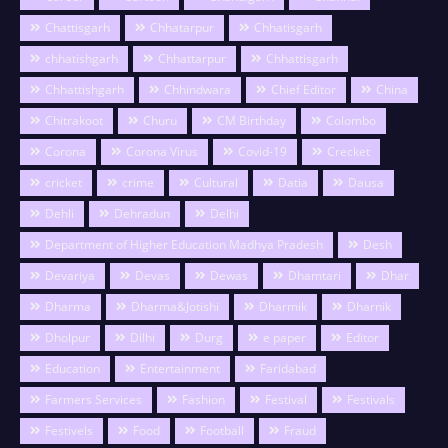
Chattisgarh
Chhatarpur
Chhatisgarh
chhatishgarh
Chhattarpur
Chhattisgarh
Chhattishgarh
Chhindwara
Chief Editor
China
Chitrakoot
Churu
CM Birthday
Colombo
Corona
Corona Virus
Covid-19
Crecket
cricket
crime
Cultural
Datia
Dausa
Dehli
Dehradun
Delhi
Department of Higher Education Madhya Pradesh
Desh
Devariya
Devas
Dewas
Dhamtari
Dhar
Dharma
Dharma&Jotishi
Dharmik
Dharnik
Dholpur
Dilhi
Durg
e paper
Editor
Education
Entertainment
Faridabad
Farmers Services
Fashion
Festival
Festivals
Festivels
Food
Football
Fraud