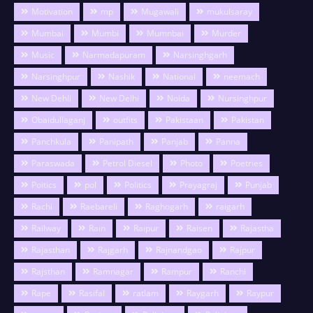
Motivation
mp
Mugawali
mukulsaray
Mumbai
Mumbi
Mumnbai
Murder
Music
Narmadapuram
Narsinghgarh
Narsinghpur
Nashik
National
neemach
New Dehli
New Delhi
Noida
Nursinghpur
Obaidullaganj
outfits
Pakistaan
Pakistan
Panchkula
Panipath
Panjab
Panna
Paraswada
Petrol Diesel
Photo
Poetries
Poitics
pol
Politics
Prayagraj
Punjab
Rachi
Raebareli
Raghogarh
raigarh
Railway
Rain
Raipur
Raisen
Rajastha
Rajasthan
Rajgarh
Rajnandgao
Rajpur
Rajsthan
Ramnagar
Rampur
Ranchi
Rape
Rasifal
ratlam
Raygarh
Raypur