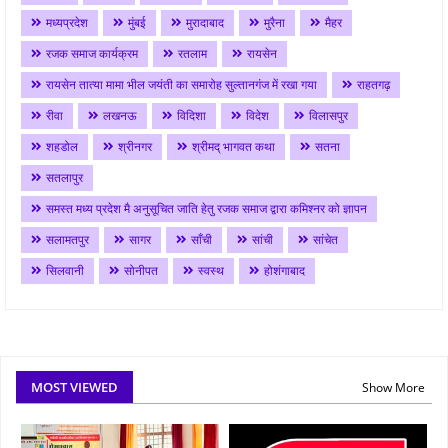
मध्यप्रदेश
मुंबई
मुरादाबाद
मुरैना
मैहर
रजक समाज कार्यक्रम
रतलाम
रायसेन
रायसेन तात्या मामा भील जयंती का समारोह सुल्तानगंज में रखा गया
राहतगढ़
रीवा
लखनऊ
विदिशा
विदेश
विलासपुर
शहडोल
श्रीनगर
श्रीमद् भागवत कथा
सतना
सतलापुर
समस्त मध्य प्रदेश मै अनुसूचित जाति हेतु रजक समाज द्वारा कमिश्नर को ज्ञापन
सलामतपुर
सागर
साँची
सांची
सांचेत
सिलवानी
सोनीपत
स्वस्थ
होशंगाबाद
MOST VIEWED
Show More