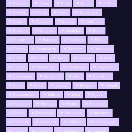
Anuppur
Arang
Aron
Artical
Article
Articles
Artist
Asam
Ashoknagar
Assam
Ayodhya
Baalod
Badrinath
Badwani
Balaghat
Balalghat
Balod
Balrampur
Banaras
Banarasi
Banda
Bangal
Bangladesh
Banglore
Barabanki
Baran
Bareli
Barod
Barwani
Basti
Beauty
Beauty Tips
BeautyTips
Begamganj
Begumganj
Bengaluru
Betul
Bharatpur
Bhilai
Bhind
bhojpur
Bhojpuri
Bhopal
Bhubaneswar
Bidisha
Bihar
Bijapur
Bilashpur
Bilaspur
Bilspur
Binagang
Bojpur
Bollywood
Burhanpur
buseness
Business
bussiness
Calendor
car knolwdge
Career
Cartoon
Chandigarh
Channai