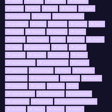
recent
Recipes
Religions
Religious
Relison
Reva
Rewa
Russia
Sagar
Saharanpur
Sajapur
Samsung Laptop
Sarangpur
Satna
Science
Sehore
Seoni
Shaakti
Shahdol
shajapur
Shakti
Sheopur
Sheopure
Sidhi
Sihore
Silwani
singer
social media
Sport
Sports
Sportsm
Spritual
Sri Lanka
States
Success Stories
Summer Season
Surguja
Taalibaan
Technology
Tools
Top News
TV Gossip
Uattar Pradesh
Udaipur
Udaypur
Udaypura
Ujjain
Unnao
UP
Uttar paradesh
Uttar Pradesh
Uttarakhand
Uttrakhand
Vadodara
Vanarashi Uttar Pradesh
Varanasi
Videos
Videsh
vidisha