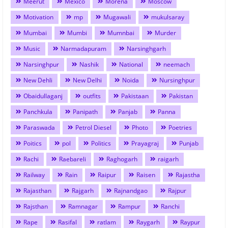
Meerut
Mexico
Morena
Moscow
Motivation
mp
Mugawali
mukulsaray
Mumbai
Mumbi
Mumnbai
Murder
Music
Narmadapuram
Narsinghgarh
Narsinghpur
Nashik
National
neemach
New Dehli
New Delhi
Noida
Nursinghpur
Obaidullaganj
outfits
Pakistaan
Pakistan
Panchkula
Panipath
Panjab
Panna
Paraswada
Petrol Diesel
Photo
Poetries
Poitics
pol
Politics
Prayagraj
Punjab
Rachi
Raebareli
Raghogarh
raigarh
Railway
Rain
Raipur
Raisen
Rajastha
Rajasthan
Rajgarh
Rajnandgao
Rajpur
Rajsthan
Ramnagar
Rampur
Ranchi
Rape
Rasifal
ratlam
Raygarh
Raypur