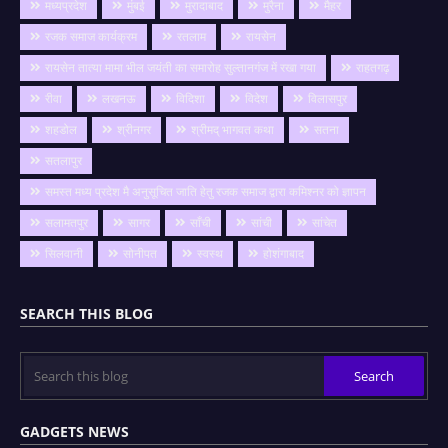
मध्यप्रदेश
मुंबई
मुरादाबाद
मुरैना
मैहर
रजक समाज कार्यक्रम
रतलाम
रायसेन
रायसेन तात्या मामा भील जयंती का समारोह सुल्तानगंज में रखा गया
राहतगढ़
रीवा
लखनऊ
विदिशा
विदेश
विलासपुर
शहडोल
श्रीनगर
श्रीमद् भागवत कथा
सतना
सतलापुर
समस्त मध्य प्रदेश मै अनुसूचित जाति हेतु रजक समाज द्वारा कमिश्नर को ज्ञापन
सलामतपुर
सागर
साँची
सांची
सांचेत
सिलवानी
सोनीपत
स्वस्थ
होशंगाबाद
SEARCH THIS BLOG
GADGETS NEWS