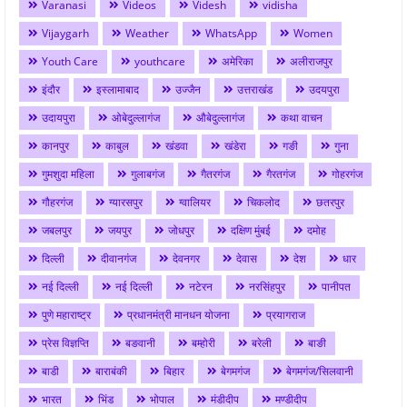
Varanasi
Videos
Videsh
vidisha
Vijaygarh
Weather
WhatsApp
Women
Youth Care
youthcare
अमेरिका
अलीराजपुर
इंदौर
इस्लामाबाद
उज्जैन
उत्तराखंड
उदयपुरा
उदायपुरा
ओबेदुल्लागंज
औबेदुल्लागंज
कथा वाचन
कानपुर
काबुल
खंडवा
खंडेरा
गङी
गुना
गुमशुदा महिला
गुलाबगंज
गैतरगंज
गैरतगंज
गोहरगंज
गौहरगंज
ग्यारसपुर
ग्वालियर
चिकलोद
छतरपुर
जबलपुर
जयपुर
जोधपुर
दक्षिण मुंबई
दमोह
दिल्ली
दीवानगंज
देवनगर
देवास
देश
धार
नई दिल्ली
नई दिल्ली
नटेरन
नरसिंहपुर
पानीपत
पुणे महाराष्ट्र
प्रधानमंत्री मानधन योजना
प्रयागराज
प्रेस विज्ञप्ति
बङवानी
बम्होरी
बरेली
बाङी
बाडी
बाराबंकी
बिहार
बेगमगंज
बेगमगंज/सिलवानी
भारत
भिंड
भोपाल
मंडीदीप
मण्डीदीप