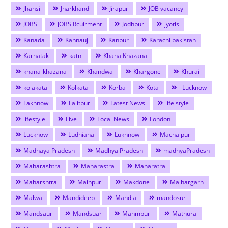
Jhansi
Jharkhand
Jirapur
JOB vacancy
JOBS
JOBS Rcuirment
Jodhpur
jyotis
Kanada
Kannauj
Kanpur
Karachi pakistan
Karnatak
katni
Khana Khazana
khana-khazana
Khandwa
Khargone
Khurai
kolakata
Kolkata
Korba
Kota
l Lucknow
Lakhnow
Lalitpur
Latest News
life style
lifestyle
Live
Local News
London
Lucknow
Ludhiana
Lukhnow
Machalpur
Madhaya Pradesh
Madhya Pradesh
madhyaPradesh
Maharashtra
Maharastra
Maharatra
Maharshtra
Mainpuri
Makdone
Malhargarh
Malwa
Mandideep
Mandla
mandosur
Mandsaur
Mandsuar
Manmpuri
Mathura