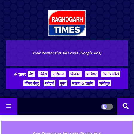
Your Responsive Ads code (Google Ads)
# ख़बर
देश
विदेश
राशिफल
बिजनेस
करिअर
टेक & ऑटो
जीवन मंत्र
स्पोर्ट्स
वुमन
लाइफ & साइंस
बॉलीवुड
Your Responsive Ads code (Google Ads)