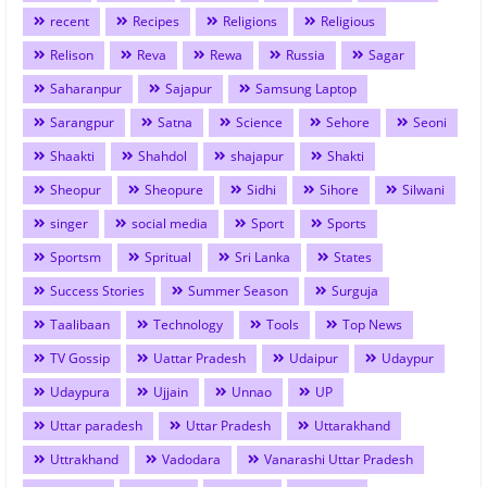
recent
Recipes
Religions
Religious
Relison
Reva
Rewa
Russia
Sagar
Saharanpur
Sajapur
Samsung Laptop
Sarangpur
Satna
Science
Sehore
Seoni
Shaakti
Shahdol
shajapur
Shakti
Sheopur
Sheopure
Sidhi
Sihore
Silwani
singer
social media
Sport
Sports
Sportsm
Spritual
Sri Lanka
States
Success Stories
Summer Season
Surguja
Taalibaan
Technology
Tools
Top News
TV Gossip
Uattar Pradesh
Udaipur
Udaypur
Udaypura
Ujjain
Unnao
UP
Uttar paradesh
Uttar Pradesh
Uttarakhand
Uttrakhand
Vadodara
Vanarashi Uttar Pradesh