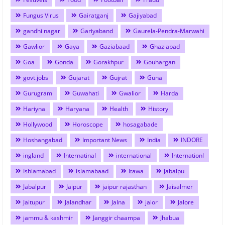
Fungus Virus
Gairatganj
Gajiyabad
gandhi nagar
Gariyaband
Gaurela-Pendra-Marwahi
Gawlior
Gaya
Gaziabaad
Ghaziabad
Goa
Gonda
Gorakhpur
Gouhargan
govt.jobs
Gujarat
Gujrat
Guna
Gurugram
Guwahati
Gwalior
Harda
Hariyna
Haryana
Health
History
Hollywood
Horoscope
hosagabade
Hoshangabad
Important News
India
INDORE
ingland
Internatinal
international
Internationl
Ishlamabad
islamabaad
Itawa
Jabalpu
Jabalpur
Jaipur
jaipur rajasthan
Jaisalmer
Jaitupur
Jalandhar
Jalna
jalor
Jalore
jammu & kashmir
Janggir chaampa
Jhabua