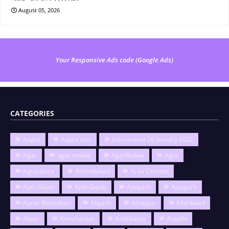
August 05, 2026
Your Responsive Ads code (Google Ads)
CATEGORIES
Aagra
Aapka star
Advisement 26 January 2022
Agar
agar malwa
AgarMalwa
Agra
Agriculture
Ahmedabad
Aj ka Cartoon
Ajab Gajab
Ajab-Gajab
Ajaigarh
Ajaygarh
Ajmer Rajasthan
Aligarh
Alirajpur
Allahbaad
Alwar
Amarkantak
Ambikapur
Amethi