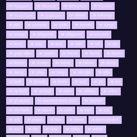
Vijaygarh
Weather
WhatsApp
Women
Youth Care
youthcare
अमेरिका
अलीराजपुर
इंदौर
इस्लामाबाद
उज्जैन
उत्तराखंड
उदयपुरा
उदायपुरा
ओबेदुल्लागंज
औबेदुल्लागंज
कथा वाचन
कानपुर
काबुल
खंडवा
खंडेरा
गङी
गुना
गुमशुदा महिला
गुलाबगंज
गैतरगंज
गैरतगंज
गोहरगंज
गौहरगंज
ग्यारसपुर
ग्वालियर
चिकलोद
छतरपुर
जबलपुर
जयपुर
जोधपुर
दक्षिण मुंबई
दमोह
दिल्ली
दीवानगंज
देवनगर
देवास
देश
धार
नई दिल्ली
नई दिल्ली
नटेरन
नरसिंहपुर
पानीपत
पुणे महाराष्ट्र
प्रधानमंत्री मानधन योजना
प्रयागराज
प्रेस विज्ञप्ति
बङवानी
बम्होरी
बरेली
बाङी
बाडी
बाराबंकी
बिहार
बेगमगंज
बेगमगंज/सिलवानी
भारत
भिंड
भोपाल
मंडीदीप
मण्डीदीप