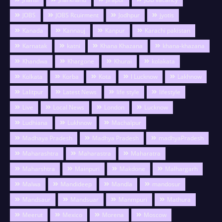
JOBS
JOBS Rcuirment
Jodhpur
jyotis
Kanada
Kannauj
Kanpur
Karachi pakistan
Karnatak
katni
Khana Khazana
khana-khazana
Khandwa
Khargone
Khurai
kolakata
Kolkata
Korba
Kota
l Lucknow
Lakhnow
Lalitpur
Latest News
life style
lifestyle
Live
Local News
London
Lucknow
Ludhiana
Lukhnow
Machalpur
Madhaya Pradesh
Madhya Pradesh
madhyaPradesh
Maharashtra
Maharastra
Maharatra
Maharshtra
Mainpuri
Makdone
Malhargarh
Malwa
Mandideep
Mandla
mandosur
Mandsaur
Mandsuar
Manmpuri
Mathura
Meerut
Mexico
Morena
Moscow