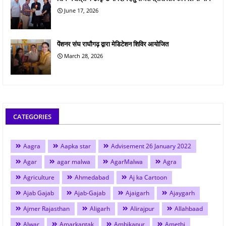
June 17, 2026
पेंशनर संघ राघौगढ़ द्वारा मेडिटेशन शिविर आयोजित
March 28, 2026
CATEGORIES
Aagra
Aapka star
Advisement 26 January 2022
Agar
agar malwa
AgarMalwa
Agra
Agriculture
Ahmedabad
Aj ka Cartoon
Ajab Gajab
Ajab-Gajab
Ajaigarh
Ajaygarh
Ajmer Rajasthan
Aligarh
Alirajpur
Allahbaad
Alwar
Amarkantak
Ambikapur
Amethi