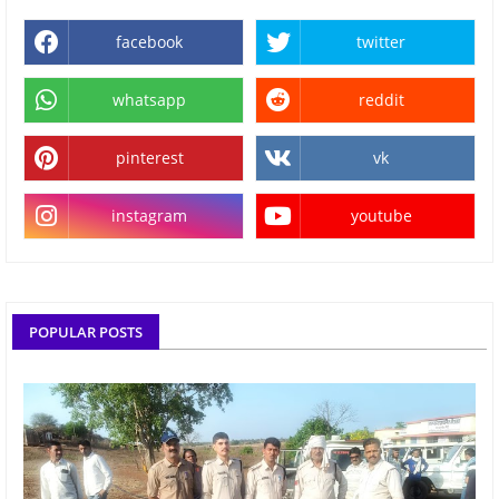
facebook
twitter
whatsapp
reddit
pinterest
vk
instagram
youtube
POPULAR POSTS