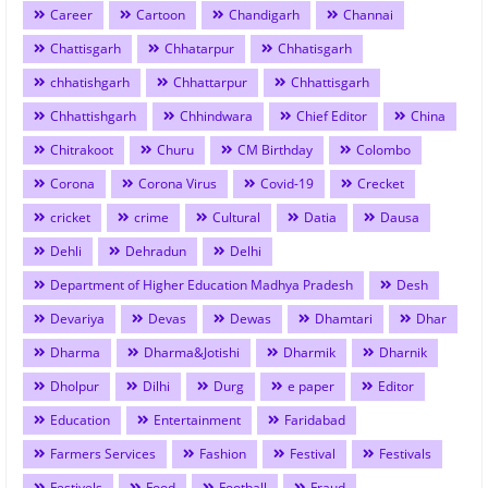
Career
Cartoon
Chandigarh
Channai
Chattisgarh
Chhatarpur
Chhatisgarh
chhatishgarh
Chhattarpur
Chhattisgarh
Chhattishgarh
Chhindwara
Chief Editor
China
Chitrakoot
Churu
CM Birthday
Colombo
Corona
Corona Virus
Covid-19
Crecket
cricket
crime
Cultural
Datia
Dausa
Dehli
Dehradun
Delhi
Department of Higher Education Madhya Pradesh
Desh
Devariya
Devas
Dewas
Dhamtari
Dhar
Dharma
Dharma&Jotishi
Dharmik
Dharnik
Dholpur
Dilhi
Durg
e paper
Editor
Education
Entertainment
Faridabad
Farmers Services
Fashion
Festival
Festivals
Festivels
Food
Football
Fraud