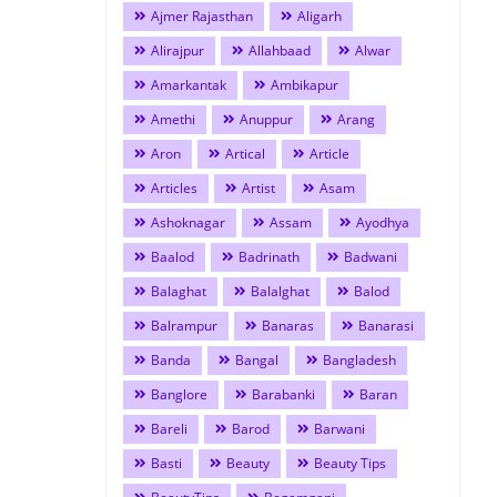
Ajmer Rajasthan
Aligarh
Alirajpur
Allahbaad
Alwar
Amarkantak
Ambikapur
Amethi
Anuppur
Arang
Aron
Artical
Article
Articles
Artist
Asam
Ashoknagar
Assam
Ayodhya
Baalod
Badrinath
Badwani
Balaghat
Balalghat
Balod
Balrampur
Banaras
Banarasi
Banda
Bangal
Bangladesh
Banglore
Barabanki
Baran
Bareli
Barod
Barwani
Basti
Beauty
Beauty Tips