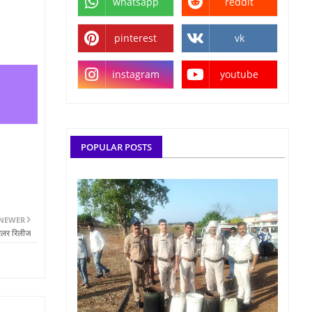
whatsapp
reddit
pinterest
vk
instagram
youtube
POPULAR POSTS
NEWER
रेलर रिलीज