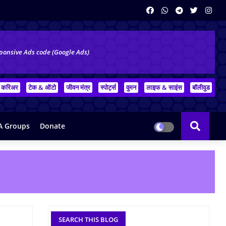
ponsive Ads code (Google Ads)
करिअर
टेक & ऑटो
जीवन मंत्र
स्पोर्ट्स
वुमन
लाइफ & साइंस
बॉलीवुड
 Groups
Donate
SEARCH THIS BLOG