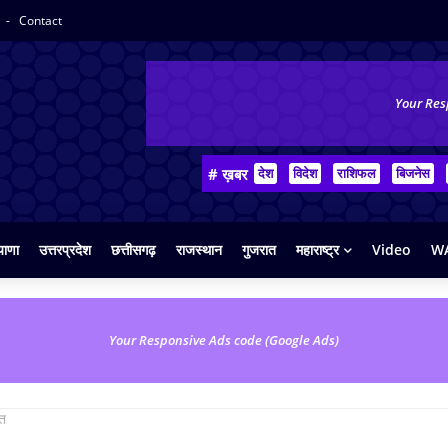
y
Contact
Your Res
# ख़बर
देश
विदेश
राशिफल
बिजनेस
याणा
उत्तरप्रदेश
छत्तीसगढ़
राजस्थान
गुजरात
महाराष्ट्र
Video
WA
Your Responsive Ads code (Google Ads)
ात