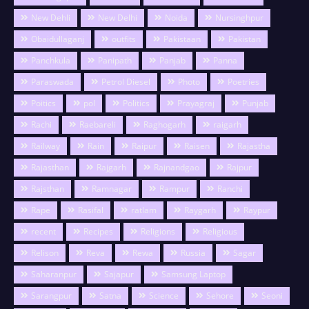
New Dehli
New Delhi
Noida
Nursinghpur
Obaidullaganj
outfits
Pakistaan
Pakistan
Panchkula
Panipath
Panjab
Panna
Paraswada
Petrol Diesel
Photo
Poetries
Poitics
pol
Politics
Prayagraj
Punjab
Rachi
Raebareli
Raghogarh
raigarh
Railway
Rain
Raipur
Raisen
Rajastha
Rajasthan
Rajgarh
Rajnandgao
Rajpur
Rajsthan
Ramnagar
Rampur
Ranchi
Rape
Rasifal
ratlam
Raygarh
Raypur
recent
Recipes
Religions
Religious
Relison
Reva
Rewa
Russia
Sagar
Saharanpur
Sajapur
Samsung Laptop
Sarangpur
Satna
Science
Sehore
Seoni