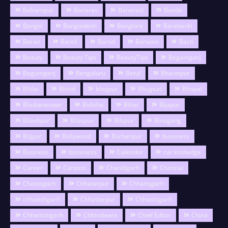
Balrampur
Banaras
Banarasi
Banda
Bangal
Bangladesh
Banglore
Barabanki
Baran
Bareli
Barod
Barwani
Basti
Beauty
Beauty Tips
BeautyTips
Begamganj
Begumganj
Bengaluru
Betul
Bharatpur
Bhilai
Bhind
bhojpur
Bhojpuri
Bhopal
Bhubaneswar
Bidisha
Bihar
Bijapur
Bilashpur
Bilaspur
Bilspur
Binagang
Bojpur
Bollywood
Burhanpur
buseness
Business
bussiness
Calendor
car knolwdge
Career
Cartoon
Chandigarh
Channai
Chattisgarh
Chhatarpur
Chhatisgarh
chhatishgarh
Chhattarpur
Chhattisgarh
Chhattishgarh
Chhindwara
Chief Editor
China