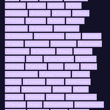
govt.jobs
Gujarat
Gujrat
Guna
Gurugram
Guwahati
Gwalior
Harda
Hariyna
Haryana
Health
History
Hollywood
Horoscope
hosagabade
Hoshangabad
Important News
India
INDORE
ingland
Internatinal
international
Internationl
Ishlamabad
islamabaad
Itawa
Jabalpu
Jabalpur
Jaipur
jaipur rajasthan
Jaisalmer
Jaitupur
Jalandhar
Jalna
jalor
Jalore
jammu & kashmir
Janggir chaampa
Jhabua
Jhansi
Jharkhand
Jirapur
JOB vacancy
JOBS
JOBS Rcuirment
Jodhpur
jyotis
Kanada
Kannauj
Kanpur
Karachi pakistan
Karnatak
katni
Khana Khazana
khana-khazana