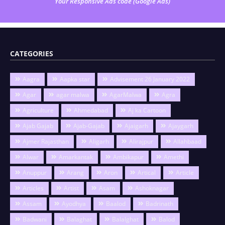
Your Responsive Ads code (Google Ads)
CATEGORIES
Aagra
Aapka star
Advisement 26 January 2022
Agar
agar malwa
AgarMalwa
Agra
Agriculture
Ahmedabad
Aj ka Cartoon
Ajab Gajab
Ajab-Gajab
Ajaigarh
Ajaygarh
Ajmer Rajasthan
Aligarh
Alirajpur
Allahbaad
Alwar
Amarkantak
Ambikapur
Amethi
Anuppur
Arang
Aron
Artical
Article
Articles
Artist
Asam
Ashoknagar
Assam
Ayodhya
Baalod
Badrinath
Badwani
Balaghat
Balalghat
Balod