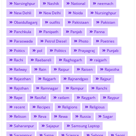
Narsinghpur
Nashik
National
neemach
New Dehli
New Delhi
Noida
Nursinghpur
Obaidullaganj
outfits
Pakistaan
Pakistan
Panchkula
Panipath
Panjab
Panna
Paraswada
Petrol Diesel
Photo
Poetries
Poitics
pol
Politics
Prayagraj
Punjab
Rachi
Raebareli
Raghogarh
raigarh
Railway
Rain
Raipur
Raisen
Rajastha
Rajasthan
Rajgarh
Rajnandgao
Rajpur
Rajsthan
Ramnagar
Rampur
Ranchi
Rape
Rasifal
ratlam
Raygarh
Raypur
recent
Recipes
Religions
Religious
Relison
Reva
Rewa
Russia
Sagar
Saharanpur
Sajapur
Samsung Laptop
Sarangpur
Satna
Science
Sehore
Seoni