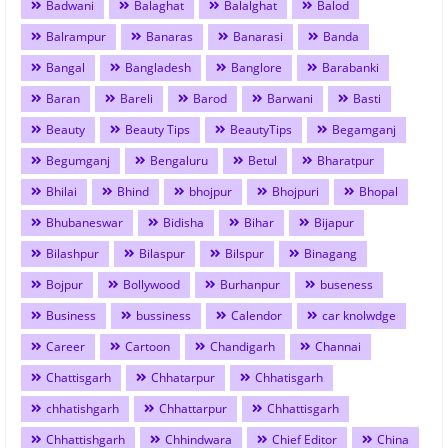
Badwani
Balaghat
Balalghat
Balod
Balrampur
Banaras
Banarasi
Banda
Bangal
Bangladesh
Banglore
Barabanki
Baran
Bareli
Barod
Barwani
Basti
Beauty
Beauty Tips
BeautyTips
Begamganj
Begumganj
Bengaluru
Betul
Bharatpur
Bhilai
Bhind
bhojpur
Bhojpuri
Bhopal
Bhubaneswar
Bidisha
Bihar
Bijapur
Bilashpur
Bilaspur
Bilspur
Binagang
Bojpur
Bollywood
Burhanpur
buseness
Business
bussiness
Calendor
car knolwdge
Career
Cartoon
Chandigarh
Channai
Chattisgarh
Chhatarpur
Chhatisgarh
chhatishgarh
Chhattarpur
Chhattisgarh
Chhattishgarh
Chhindwara
Chief Editor
China