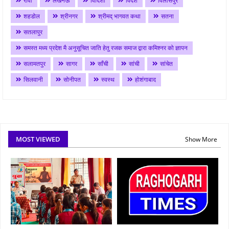
रीवा
लखनऊ
विदिशा
विदेश
विलासपुर
शहडोल
श्रीनगर
श्रीमद् भागवत कथा
सतना
सतलापुर
समस्त मध्य प्रदेश मै अनुसूचित जाति हेतु रजक समाज द्वारा कमिश्नर को ज्ञापन
सलामतपुर
सागर
साँची
सांची
सांचेत
सिलवानी
सोनीपत
स्वस्थ
होशंगाबाद
MOST VIEWED
Show More