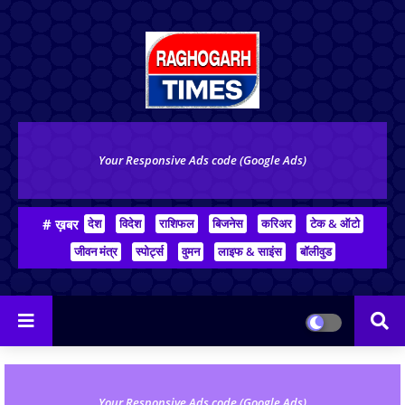
Your Responsive Ads code (Google Ads)
# ख़बर
देश
विदेश
राशिफल
बिजनेस
करिअर
टेक & ऑटो
जीवन मंत्र
स्पोर्ट्स
वुमन
लाइफ & साइंस
बॉलीवुड
Your Responsive Ads code (Google Ads)