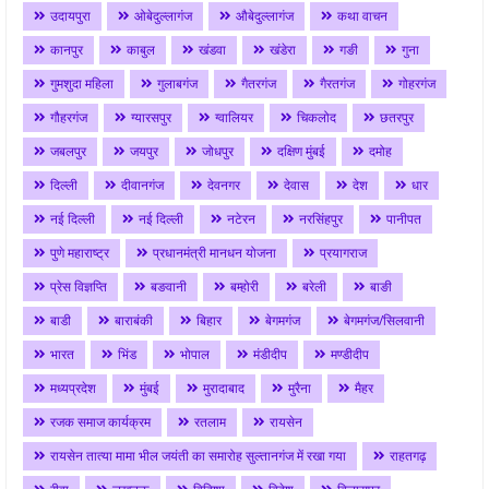
उदायपुरा
ओबेदुल्लागंज
औबेदुल्लागंज
कथा वाचन
कानपुर
काबुल
खंडवा
खंडेरा
गङी
गुना
गुमशुदा महिला
गुलाबगंज
गैतरगंज
गैरतगंज
गोहरगंज
गौहरगंज
ग्यारसपुर
ग्वालियर
चिकलोद
छतरपुर
जबलपुर
जयपुर
जोधपुर
दक्षिण मुंबई
दमोह
दिल्ली
दीवानगंज
देवनगर
देवास
देश
धार
नई दिल्ली
नई दिल्ली
नटेरन
नरसिंहपुर
पानीपत
पुणे महाराष्ट्र
प्रधानमंत्री मानधन योजना
प्रयागराज
प्रेस विज्ञप्ति
बङवानी
बम्होरी
बरेली
बाङी
बाडी
बाराबंकी
बिहार
बेगमगंज
बेगमगंज/सिलवानी
भारत
भिंड
भोपाल
मंडीदीप
मण्डीदीप
मध्यप्रदेश
मुंबई
मुरादाबाद
मुरैना
मैहर
रजक समाज कार्यक्रम
रतलाम
रायसेन
रायसेन तात्या मामा भील जयंती का समारोह सुल्तानगंज में रखा गया
राहतगढ़