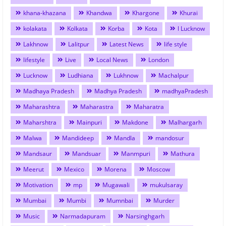
khana-khazana
Khandwa
Khargone
Khurai
kolakata
Kolkata
Korba
Kota
l Lucknow
Lakhnow
Lalitpur
Latest News
life style
lifestyle
Live
Local News
London
Lucknow
Ludhiana
Lukhnow
Machalpur
Madhaya Pradesh
Madhya Pradesh
madhyaPradesh
Maharashtra
Maharastra
Maharatra
Maharshtra
Mainpuri
Makdone
Malhargarh
Malwa
Mandideep
Mandla
mandosur
Mandsaur
Mandsuar
Manmpuri
Mathura
Meerut
Mexico
Morena
Moscow
Motivation
mp
Mugawali
mukulsaray
Mumbai
Mumbi
Mumnbai
Murder
Music
Narmadapuram
Narsinghgarh