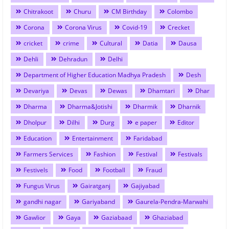
Chitrakoot
Churu
CM Birthday
Colombo
Corona
Corona Virus
Covid-19
Crecket
cricket
crime
Cultural
Datia
Dausa
Dehli
Dehradun
Delhi
Department of Higher Education Madhya Pradesh
Desh
Devariya
Devas
Dewas
Dhamtari
Dhar
Dharma
Dharma&Jotishi
Dharmik
Dharnik
Dholpur
Dilhi
Durg
e paper
Editor
Education
Entertainment
Faridabad
Farmers Services
Fashion
Festival
Festivals
Festivels
Food
Football
Fraud
Fungus Virus
Gairatganj
Gajiyabad
gandhi nagar
Gariyaband
Gaurela-Pendra-Marwahi
Gawlior
Gaya
Gaziabaad
Ghaziabad