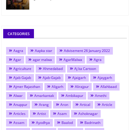
CATEGORIES
Aagra
Aapka star
Advisement 26 January 2022
Agar
agar malwa
AgarMalwa
Agra
Agriculture
Ahmedabad
Aj ka Cartoon
Ajab Gajab
Ajab-Gajab
Ajaigarh
Ajaygarh
Ajmer Rajasthan
Aligarh
Alirajpur
Allahbaad
Alwar
Amarkantak
Ambikapur
Amethi
Anuppur
Arang
Aron
Artical
Article
Articles
Artist
Asam
Ashoknagar
Assam
Ayodhya
Baalod
Badrinath