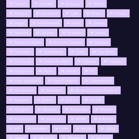
Shaakti
Shahdol
shajapur
Shakti
Sheopur
Sheopure
Sidhi
Sihore
Silwani
singer
social media
Sport
Sports
Sportsm
Spritual
Sri Lanka
States
Success Stories
Summer Season
Surguja
Taalibaan
Technology
Tools
Top News
TV Gossip
Uattar Pradesh
Udaipur
Udaypur
Udaypura
Ujjain
Unnao
UP
Uttar paradesh
Uttar Pradesh
Uttarakhand
Uttrakhand
Vadodara
Vanarashi Uttar Pradesh
Varanasi
Videos
Videsh
vidisha
Vijaygarh
Weather
WhatsApp
Women
Youth Care
youthcare
अमेरिका
अलीराजपुर
इंदौर
इस्लामाबाद
उज्जैन
उत्तराखंड
उदयपुरा
उदायपुरा
ओबेदुल्लागंज
औबेदुल्लागंज
कथा वाचन