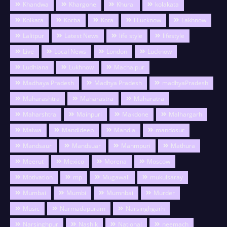
Khandwa
Khargone
Khurai
kolakata
Kolkata
Korba
Kota
l Lucknow
Lakhnow
Lalitpur
Latest News
life style
lifestyle
Live
Local News
London
Lucknow
Ludhiana
Lukhnow
Machalpur
Madhaya Pradesh
Madhya Pradesh
madhyaPradesh
Maharashtra
Maharastra
Maharatra
Maharshtra
Mainpuri
Makdone
Malhargarh
Malwa
Mandideep
Mandla
mandosur
Mandsaur
Mandsuar
Manmpuri
Mathura
Meerut
Mexico
Morena
Moscow
Motivation
mp
Mugawali
mukulsaray
Mumbai
Mumbi
Mumnbai
Murder
Music
Narmadapuram
Narsinghgarh
Narsinghpur
Nashik
National
neemach