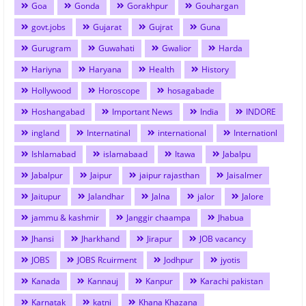
Goa
Gonda
Gorakhpur
Gouhargan
govt.jobs
Gujarat
Gujrat
Guna
Gurugram
Guwahati
Gwalior
Harda
Hariyna
Haryana
Health
History
Hollywood
Horoscope
hosagabade
Hoshangabad
Important News
India
INDORE
ingland
Internatinal
international
Internationl
Ishlamabad
islamabaad
Itawa
Jabalpu
Jabalpur
Jaipur
jaipur rajasthan
Jaisalmer
Jaitupur
Jalandhar
Jalna
jalor
Jalore
jammu & kashmir
Janggir chaampa
Jhabua
Jhansi
Jharkhand
Jirapur
JOB vacancy
JOBS
JOBS Rcuirment
Jodhpur
jyotis
Kanada
Kannauj
Kanpur
Karachi pakistan
Karnatak
katni
Khana Khazana