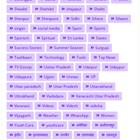
Shaakti
Shahdol
shajapur
Shakti
Sheopur
Sheopure
Sidhi
Sihore
Silwani
singer
social media
Sport
Sports
Sportsm
Spritual
Sri Lanka
States
Success Stories
Summer Season
Surguja
Taalibaan
Technology
Tools
Top News
TV Gossip
Uattar Pradesh
Udaipur
Udaypur
Udaypura
Ujjain
Unnao
UP
Uttar paradesh
Uttar Pradesh
Uttarakhand
Uttrakhand
Vadodara
Vanarashi Uttar Pradesh
Varanasi
Videos
Videsh
vidisha
Vijaygarh
Weather
WhatsApp
Women
Youth Care
youthcare
अमेरिका
अलीराजपुर
इंदौर
इस्लामाबाद
उज्जैन
उत्तराखंड
उदयपुरा