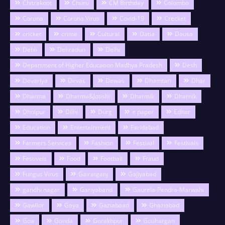
Chitrakoot
Churu
CM Birthday
Colombo
Corona
Corona Virus
Covid-19
Crecket
cricket
crime
Cultural
Datia
Dausa
Dehli
Dehradun
Delhi
Department of Higher Education Madhya Pradesh
Desh
Devariya
Devas
Dewas
Dhamtari
Dhar
Dharma
Dharma&Jotishi
Dharmik
Dharnik
Dholpur
Dilhi
Durg
e paper
Editor
Education
Entertainment
Faridabad
Farmers Services
Fashion
Festival
Festivals
Festivels
Food
Football
Fraud
Fungus Virus
Gairatganj
Gajiyabad
gandhi nagar
Gariyaband
Gaurela-Pendra-Marwahi
Gawlior
Gaya
Gaziabaad
Ghaziabad
Goa
Gonda
Gorakhpur
Gouhargan