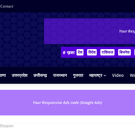
Contact
Your Res
# ख़बर
देश
विदेश
राशिफल
बिजनेस
याणा
उत्तरप्रदेश
छत्तीसगढ़
राजस्थान
गुजरात
महाराष्ट्र
Video
WA
Your Responsive Ads code (Google Ads)
ा निराकरण