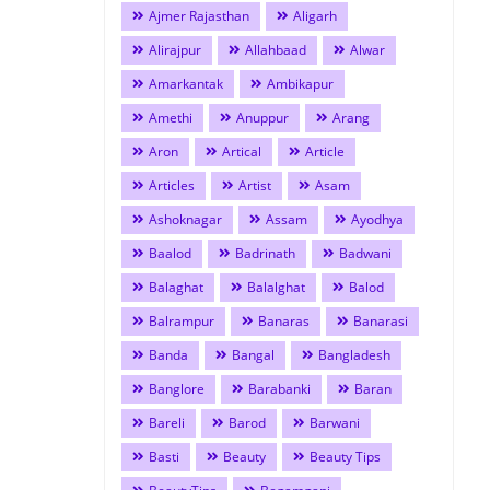
Ajmer Rajasthan
Aligarh
Alirajpur
Allahbaad
Alwar
Amarkantak
Ambikapur
Amethi
Anuppur
Arang
Aron
Artical
Article
Articles
Artist
Asam
Ashoknagar
Assam
Ayodhya
Baalod
Badrinath
Badwani
Balaghat
Balalghat
Balod
Balrampur
Banaras
Banarasi
Banda
Bangal
Bangladesh
Banglore
Barabanki
Baran
Bareli
Barod
Barwani
Basti
Beauty
Beauty Tips