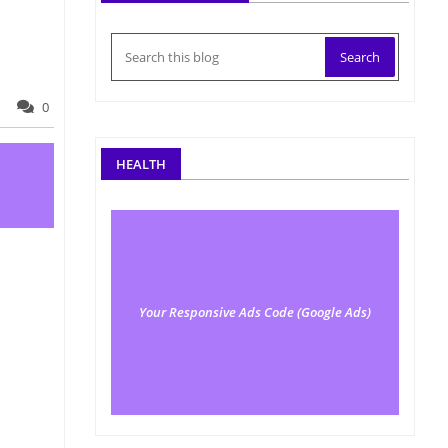
0
HEALTH
Your Responsive Ads Code (Google Ads)