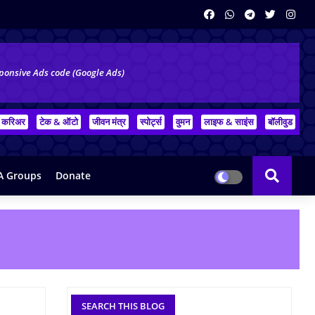
ponsive Ads code (Google Ads)
करिअर
टेक & ऑटो
जीवन मंत्र
स्पोर्ट्स
वुमन
लाइफ & साइंस
बॉलीवुड
 Groups
Donate
SEARCH THIS BLOG