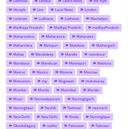
Lakhnow
Lalitpur
Latest News
life style
lifestyle
Live
Local News
London
Lucknow
Ludhiana
Lukhnow
Machalpur
Madhaya Pradesh
Madhya Pradesh
madhyaPradesh
Maharashtra
Maharastra
Maharatra
Maharshtra
Mainpuri
Makdone
Malhargarh
Malwa
Mandideep
Mandla
mandosur
Mandsaur
Mandsuar
Manmpuri
Mathura
Meerut
Mexico
Morena
Moscow
Motivation
mp
Mugawali
mukulsaray
Mumbai
Mumbi
Mumnbai
Murder
Music
Narmadapuram
Narsinghgarh
Narsinghpur
Nashik
National
neemach
New Dehli
New Delhi
Noida
Nursinghpur
Obaidullaganj
outfits
Pakistaan
Pakistan