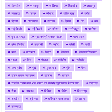
गौहरगंज
ग्यारसपुर
ग्वालियर
चिकलोद
छतरपुर
जबलपुर
जयपुर
जोधपुर
दक्षिण मुंबई
दमोह
दिल्ली
दीवानगंज
देवनगर
देवास
देश
धार
नई दिल्ली
नई दिल्ली
नटेरन
नरसिंहपुर
पानीपत
पुणे महाराष्ट्र
प्रधानमंत्री मानधन योजना
प्रयागराज
प्रेस विज्ञप्ति
बङवानी
बम्होरी
बरेली
बाङी
बाडी
बाराबंकी
बिहार
बेगमगंज
बेगमगंज/सिलवानी
भारत
भिंड
भोपाल
मंडीदीप
मण्डीदीप
मध्यप्रदेश
मुंबई
मुरादाबाद
मुरैना
मैहर
रजक समाज कार्यक्रम
रतलाम
रायसेन
रायसेन तात्या मामा भील जयंती का समारोह सुल्तानगंज में रखा गया
राहतगढ़
रीवा
लखनऊ
विदिशा
विदेश
विलासपुर
शहडोल
श्रीनगर
श्रीमद् भागवत कथा
सतना
सतलापुर