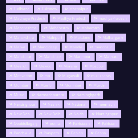
Ludhiana
Lukhnow
Machalpur
Madhaya Pradesh
Madhya Pradesh
madhyaPradesh
Maharashtra
Maharastra
Maharatra
Maharshtra
Mainpuri
Makdone
Malhargarh
Malwa
Mandideep
Mandla
mandosur
Mandsaur
Mandsuar
Manmpuri
Mathura
Meerut
Mexico
Morena
Moscow
Motivation
mp
Mugawali
mukulsaray
Mumbai
Mumbi
Mumnbai
Murder
Music
Narmadapuram
Narsinghgarh
Narsinghpur
Nashik
National
neemach
New Dehli
New Delhi
Noida
Nursinghpur
Obaidullaganj
outfits
Pakistaan
Pakistan
Panchkula
Panipath
Panjab
Panna