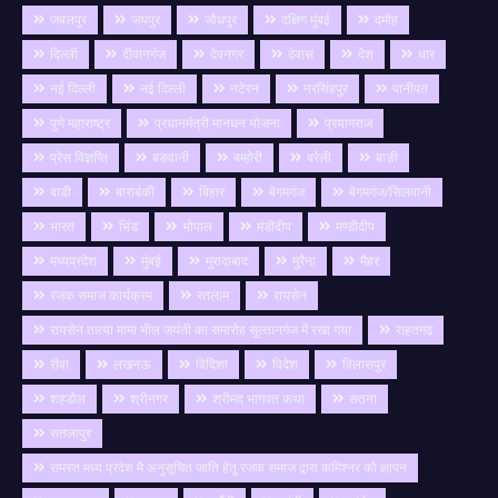
जबलपुर
जयपुर
जोधपुर
दक्षिण मुंबई
दमोह
दिल्ली
दीवानगंज
देवनगर
देवास
देश
धार
नई दिल्ली
नई दिल्ली
नटेरन
नरसिंहपुर
पानीपत
पुणे महाराष्ट्र
प्रधानमंत्री मानधन योजना
प्रयागराज
प्रेस विज्ञप्ति
बङवानी
बम्होरी
बरेली
बाङी
बाडी
बाराबंकी
बिहार
बेगमगंज
बेगमगंज/सिलवानी
भारत
भिंड
भोपाल
मंडीदीप
मण्डीदीप
मध्यप्रदेश
मुंबई
मुरादाबाद
मुरैना
मैहर
रजक समाज कार्यक्रम
रतलाम
रायसेन
रायसेन तात्या मामा भील जयंती का समारोह सुल्तानगंज में रखा गया
राहतगढ़
रीवा
लखनऊ
विदिशा
विदेश
विलासपुर
शहडोल
श्रीनगर
श्रीमद् भागवत कथा
सतना
सतलापुर
समस्त मध्य प्रदेश मै अनुसूचित जाति हेतु रजक समाज द्वारा कमिश्नर को ज्ञापन