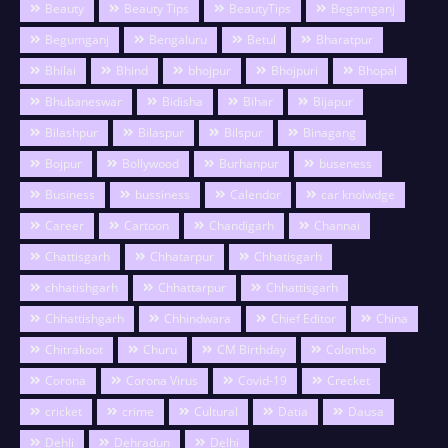
Beauty
Beauty Tips
BeautyTips
Begamganj
Begumganj
Bengaluru
Betul
Bharatpur
Bhilai
Bhind
bhojpur
Bhojpuri
Bhopal
Bhubaneswar
Bidisha
Bihar
Bijapur
Bilashpur
Bilaspur
Bilspur
Binagang
Bojpur
Bollywood
Burhanpur
buseness
Business
bussiness
Calendor
car knolwdge
Career
Cartoon
Chandigarh
Channai
Chattisgarh
Chhatarpur
Chhatisgarh
chhatishgarh
Chhattarpur
Chhattisgarh
Chhattishgarh
Chhindwara
Chief Editor
China
Chitrakoot
Churu
CM Birthday
Colombo
Corona
Corona Virus
Covid-19
Crecket
cricket
crime
Cultural
Datia
Dausa
Dehli
Dehradun
Delhi