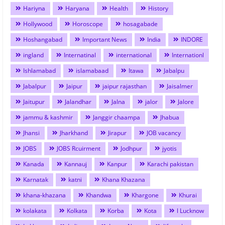
Hariyna
Haryana
Health
History
Hollywood
Horoscope
hosagabade
Hoshangabad
Important News
India
INDORE
ingland
Internatinal
international
Internationl
Ishlamabad
islamabaad
Itawa
Jabalpu
Jabalpur
Jaipur
jaipur rajasthan
Jaisalmer
Jaitupur
Jalandhar
Jalna
jalor
Jalore
jammu & kashmir
Janggir chaampa
Jhabua
Jhansi
Jharkhand
Jirapur
JOB vacancy
JOBS
JOBS Rcuirment
Jodhpur
jyotis
Kanada
Kannauj
Kanpur
Karachi pakistan
Karnatak
katni
Khana Khazana
khana-khazana
Khandwa
Khargone
Khurai
kolakata
Kolkata
Korba
Kota
l Lucknow