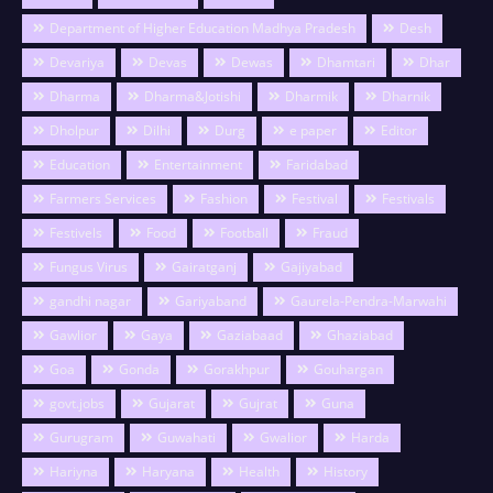
Department of Higher Education Madhya Pradesh
Desh
Devariya
Devas
Dewas
Dhamtari
Dhar
Dharma
Dharma&Jotishi
Dharmik
Dharnik
Dholpur
Dilhi
Durg
e paper
Editor
Education
Entertainment
Faridabad
Farmers Services
Fashion
Festival
Festivals
Festivels
Food
Football
Fraud
Fungus Virus
Gairatganj
Gajiyabad
gandhi nagar
Gariyaband
Gaurela-Pendra-Marwahi
Gawlior
Gaya
Gaziabaad
Ghaziabad
Goa
Gonda
Gorakhpur
Gouhargan
govt.jobs
Gujarat
Gujrat
Guna
Gurugram
Guwahati
Gwalior
Harda
Hariyna
Haryana
Health
History