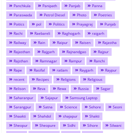
Panchkula
Panipath
Panjab
Panna
Paraswada
Petrol Diesel
Photo
Poetries
Poitics
pol
Politics
Prayagraj
Punjab
Rachi
Raebareli
Raghogarh
raigarh
Railway
Rain
Raipur
Raisen
Rajastha
Rajasthan
Rajgarh
Rajnandgao
Rajpur
Rajsthan
Ramnagar
Rampur
Ranchi
Rape
Rasifal
ratlam
Raygarh
Raypur
recent
Recipes
Religions
Religious
Relison
Reva
Rewa
Russia
Sagar
Saharanpur
Sajapur
Samsung Laptop
Sarangpur
Satna
Science
Sehore
Seoni
Shaakti
Shahdol
shajapur
Shakti
Sheopur
Sheopure
Sidhi
Sihore
Silwani