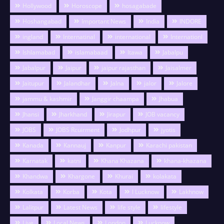
Hollywood
Horoscope
hosagabade
Hoshangabad
Important News
India
INDORE
ingland
Internatinal
international
Internationl
Ishlamabad
islamabaad
Itawa
Jabalpu
Jabalpur
Jaipur
jaipur rajasthan
Jaisalmer
Jaitupur
Jalandhar
Jalna
jalor
Jalore
jammu & kashmir
Janggir chaampa
Jhabua
Jhansi
Jharkhand
Jirapur
JOB vacancy
JOBS
JOBS Rcuirment
Jodhpur
jyotis
Kanada
Kannauj
Kanpur
Karachi pakistan
Karnatak
katni
Khana Khazana
khana-khazana
Khandwa
Khargone
Khurai
kolakata
Kolkata
Korba
Kota
l Lucknow
Lakhnow
Lalitpur
Latest News
life style
lifestyle
Live
Local News
London
Lucknow