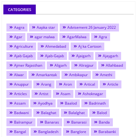
CATEGORIES
Aagra
Aapka star
Advisement 26 January 2022
Agar
agar malwa
AgarMalwa
Agra
Agriculture
Ahmedabad
Aj ka Cartoon
Ajab Gajab
Ajab-Gajab
Ajaigarh
Ajaygarh
Ajmer Rajasthan
Aligarh
Alirajpur
Allahbaad
Alwar
Amarkantak
Ambikapur
Amethi
Anuppur
Arang
Aron
Artical
Article
Articles
Artist
Asam
Ashoknagar
Assam
Ayodhya
Baalod
Badrinath
Badwani
Balaghat
Balalghat
Balod
Balrampur
Banaras
Banarasi
Banda
Bangal
Bangladesh
Banglore
Barabanki