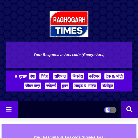
Your Responsive Ads code (Google Ads)
# ख़बर
देश
विदेश
राशिफल
बिजनेस
करिअर
टेक & ऑटो
जीवन मंत्र
स्पोर्ट्स
वुमन
लाइफ & साइंस
बॉलीवुड
Your Responsive Ads code (Google Ads)