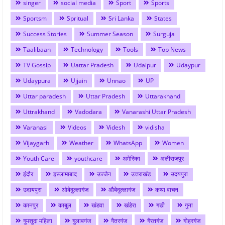
singer
social media
Sport
Sports
Sportsm
Spritual
Sri Lanka
States
Success Stories
Summer Season
Surguja
Taalibaan
Technology
Tools
Top News
TV Gossip
Uattar Pradesh
Udaipur
Udaypur
Udaypura
Ujjain
Unnao
UP
Uttar paradesh
Uttar Pradesh
Uttarakhand
Uttrakhand
Vadodara
Vanarashi Uttar Pradesh
Varanasi
Videos
Videsh
vidisha
Vijaygarh
Weather
WhatsApp
Women
Youth Care
youthcare
अमेरिका
अलीराजपुर
इंदौर
इस्लामाबाद
उज्जैन
उत्तराखंड
उदयपुरा
उदायपुरा
ओबेदुल्लागंज
औबेदुल्लागंज
कथा वाचन
कानपुर
काबुल
खंडवा
खंडेरा
गङी
गुना
गुमशुदा महिला
गुलाबगंज
गैतरगंज
गैरतगंज
गोहरगंज