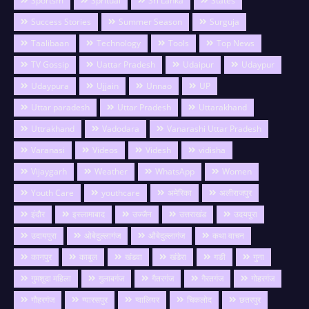
Sportsm
Spritual
Sri Lanka
States
Success Stories
Summer Season
Surguja
Taalibaan
Technology
Tools
Top News
TV Gossip
Uattar Pradesh
Udaipur
Udaypur
Udaypura
Ujjain
Unnao
UP
Uttar paradesh
Uttar Pradesh
Uttarakhand
Uttrakhand
Vadodara
Vanarashi Uttar Pradesh
Varanasi
Videos
Videsh
vidisha
Vijaygarh
Weather
WhatsApp
Women
Youth Care
youthcare
अमेरिका
अलीराजपुर
इंदौर
इस्लामाबाद
उज्जैन
उत्तराखंड
उदयपुरा
उदायपुरा
ओबेदुल्लागंज
औबेदुल्लागंज
कथा वाचन
कानपुर
काबुल
खंडवा
खंडेरा
गङी
गुना
गुमशुदा महिला
गुलाबगंज
गैतरगंज
गैरतगंज
गोहरगंज
गौहरगंज
ग्यारसपुर
ग्वालियर
चिकलोद
छतरपुर