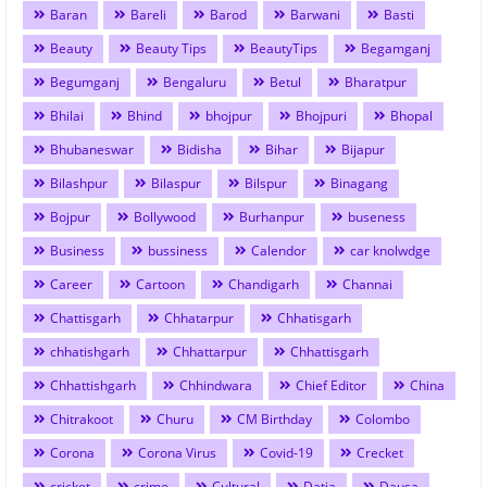
Baran
Bareli
Barod
Barwani
Basti
Beauty
Beauty Tips
BeautyTips
Begamganj
Begumganj
Bengaluru
Betul
Bharatpur
Bhilai
Bhind
bhojpur
Bhojpuri
Bhopal
Bhubaneswar
Bidisha
Bihar
Bijapur
Bilashpur
Bilaspur
Bilspur
Binagang
Bojpur
Bollywood
Burhanpur
buseness
Business
bussiness
Calendor
car knolwdge
Career
Cartoon
Chandigarh
Channai
Chattisgarh
Chhatarpur
Chhatisgarh
chhatishgarh
Chhattarpur
Chhattisgarh
Chhattishgarh
Chhindwara
Chief Editor
China
Chitrakoot
Churu
CM Birthday
Colombo
Corona
Corona Virus
Covid-19
Crecket
cricket
crime
Cultural
Datia
Dausa