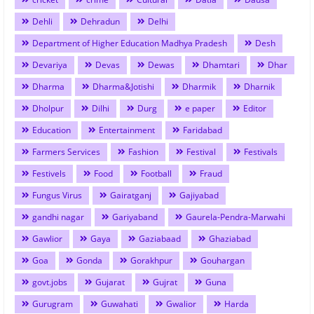
Dehli
Dehradun
Delhi
Department of Higher Education Madhya Pradesh
Desh
Devariya
Devas
Dewas
Dhamtari
Dhar
Dharma
Dharma&Jotishi
Dharmik
Dharnik
Dholpur
Dilhi
Durg
e paper
Editor
Education
Entertainment
Faridabad
Farmers Services
Fashion
Festival
Festivals
Festivels
Food
Football
Fraud
Fungus Virus
Gairatganj
Gajiyabad
gandhi nagar
Gariyaband
Gaurela-Pendra-Marwahi
Gawlior
Gaya
Gaziabaad
Ghaziabad
Goa
Gonda
Gorakhpur
Gouhargan
govt.jobs
Gujarat
Gujrat
Guna
Gurugram
Guwahati
Gwalior
Harda