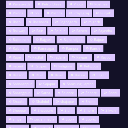
Paraswada
Petrol Diesel
Photo
Poetries
Poitics
pol
Politics
Prayagraj
Punjab
Rachi
Raebareli
Raghogarh
raigarh
Railway
Rain
Raipur
Raisen
Rajastha
Rajasthan
Rajgarh
Rajnandgao
Rajpur
Rajsthan
Ramnagar
Rampur
Ranchi
Rape
Rasifal
ratlam
Raygarh
Raypur
recent
Recipes
Religions
Religious
Relison
Reva
Rewa
Russia
Sagar
Saharanpur
Sajapur
Samsung Laptop
Sarangpur
Satna
Science
Sehore
Seoni
Shaakti
Shahdol
shajapur
Shakti
Sheopur
Sheopure
Sidhi
Sihore
Silwani
singer
social media
Sport
Sports