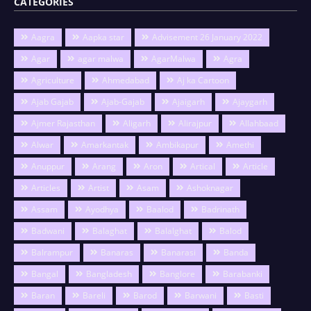
CATEGORIES
Aagra
Aapka star
Advisement 26 January 2022
Agar
agar malwa
AgarMalwa
Agra
Agriculture
Ahmedabad
Aj ka Cartoon
Ajab Gajab
Ajab-Gajab
Ajaigarh
Ajaygarh
Ajmer Rajasthan
Aligarh
Alirajpur
Allahbaad
Alwar
Amarkantak
Ambikapur
Amethi
Anuppur
Arang
Aron
Artical
Article
Articles
Artist
Asam
Ashoknagar
Assam
Ayodhya
Baalod
Badrinath
Badwani
Balaghat
Balalghat
Balod
Balrampur
Banaras
Banarasi
Banda
Bangal
Bangladesh
Banglore
Barabanki
Baran
Bareli
Barod
Barwani
Basti