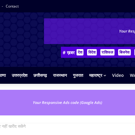
y
Contact
Your Res
# ख़बर
देश
विदेश
राशिफल
बिजनेस
याणा
उत्तरप्रदेश
छत्तीसगढ़
राजस्थान
गुजरात
महाराष्ट्र
Video
WA
Your Responsive Ads code (Google Ads)
 नहीं खरीद सकेंगे