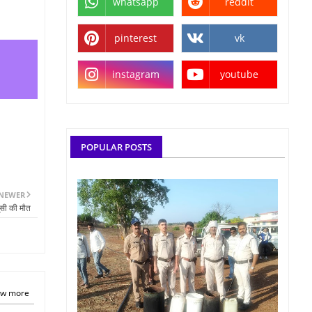
whatsapp
reddit
pinterest
vk
instagram
youtube
POPULAR POSTS
NEWER
ूसी की मौत
w more