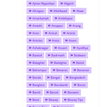
Ajmer Rajasthan
Aligarh
Alirajpur
Allahbaad
Alwar
Amarkantak
Ambikapur
Amethi
Anuppur
Arang
Aron
Artical
Article
Articles
Artist
Asam
Ashoknagar
Assam
Ayodhya
Baalod
Badrinath
Badwani
Balaghat
Balalghat
Balod
Balrampur
Banaras
Banarasi
Banda
Bangal
Bangladesh
Banglore
Barabanki
Baran
Bareli
Barod
Barwani
Basti
Beauty
Beauty Tips