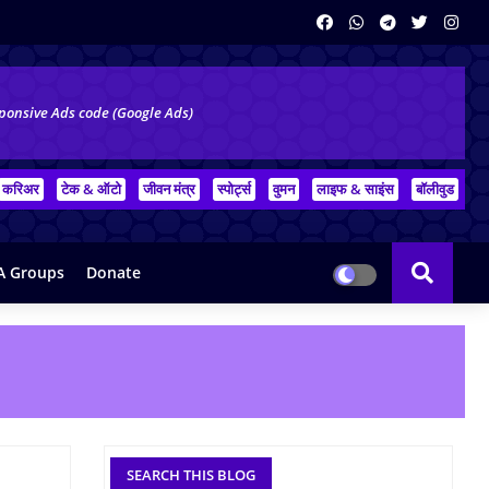
ponsive Ads code (Google Ads)
करिअर
टेक & ऑटो
जीवन मंत्र
स्पोर्ट्स
वुमन
लाइफ & साइंस
बॉलीवुड
 Groups
Donate
SEARCH THIS BLOG