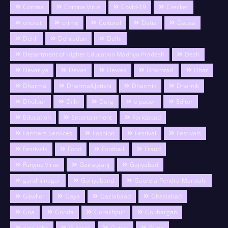
Corona
Corona Virus
Covid-19
Crecket
cricket
crime
Cultural
Datia
Dausa
Dehli
Dehradun
Delhi
Department of Higher Education Madhya Pradesh
Desh
Devariya
Devas
Dewas
Dhamtari
Dhar
Dharma
Dharma&Jotishi
Dharmik
Dharnik
Dholpur
Dilhi
Durg
e paper
Editor
Education
Entertainment
Faridabad
Farmers Services
Fashion
Festival
Festivals
Festivels
Food
Football
Fraud
Fungus Virus
Gairatganj
Gajiyabad
gandhi nagar
Gariyaband
Gaurela-Pendra-Marwahi
Gawlior
Gaya
Gaziabaad
Ghaziabad
Goa
Gonda
Gorakhpur
Gouhargan
govt.jobs
Gujarat
Gujrat
Guna