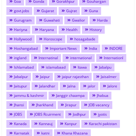
Goa
Gonda
Gorakhpur
Gouhargan
govt.jobs
Gujarat
Gujrat
Guna
Gurugram
Guwahati
Gwalior
Harda
Hariyna
Haryana
Health
History
Hollywood
Horoscope
hosagabade
Hoshangabad
Important News
India
INDORE
ingland
Internatinal
international
Internationl
Ishlamabad
islamabaad
Itawa
Jabalpu
Jabalpur
Jaipur
jaipur rajasthan
Jaisalmer
Jaitupur
Jalandhar
Jalna
jalor
Jalore
jammu & kashmir
Janggir chaampa
Jhabua
Jhansi
Jharkhand
Jirapur
JOB vacancy
JOBS
JOBS Rcuirment
Jodhpur
jyotis
Kanada
Kannauj
Kanpur
Karachi pakistan
Karnatak
katni
Khana Khazana