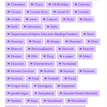
Chitrakoot
Churu
CM Birthday
Colombo
Corona
Corona Virus
Covid-19
Crecket
cricket
crime
Cultural
Datia
Dausa
Dehli
Dehradun
Delhi
Department of Higher Education Madhya Pradesh
Desh
Devariya
Devas
Dewas
Dhamtari
Dhar
Dharma
Dharma&Jotishi
Dharmik
Dharnik
Dholpur
Dilhi
Durg
e paper
Editor
Education
Entertainment
Faridabad
Farmers Services
Fashion
Festival
Festivals
Festivels
Food
Football
Fraud
Fungus Virus
Gairatganj
Gajiyabad
gandhi nagar
Gariyaband
Gaurela-Pendra-Marwahi
Gawlior
Gaya
Gaziabaad
Ghaziabad