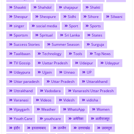
Shaakti
Shahdol
shajapur
Shakti
Sheopur
Sheopure
Sidhi
Sihore
Silwani
singer
social media
Sport
Sports
Sportsm
Spritual
Sri Lanka
States
Success Stories
Summer Season
Surguja
Taalibaan
Technology
Tools
Top News
TV Gossip
Uattar Pradesh
Udaipur
Udaypur
Udaypura
Ujjain
Unnao
UP
Uttar paradesh
Uttar Pradesh
Uttarakhand
Uttrakhand
Vadodara
Vanarashi Uttar Pradesh
Varanasi
Videos
Videsh
vidisha
Vijaygarh
Weather
WhatsApp
Women
Youth Care
youthcare
अमेरिका
अलीराजपुर
इंदौर
इस्लामाबाद
उज्जैन
उत्तराखंड
उदयपुरा