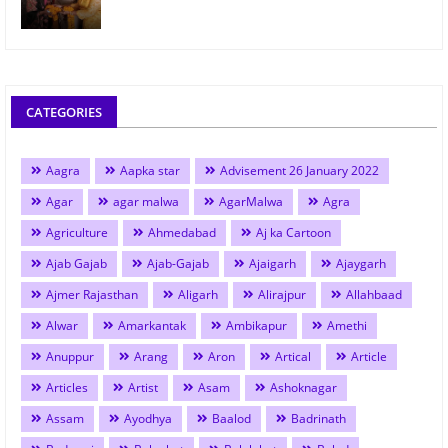
CATEGORIES
Aagra
Aapka star
Advisement 26 January 2022
Agar
agar malwa
AgarMalwa
Agra
Agriculture
Ahmedabad
Aj ka Cartoon
Ajab Gajab
Ajab-Gajab
Ajaigarh
Ajaygarh
Ajmer Rajasthan
Aligarh
Alirajpur
Allahbaad
Alwar
Amarkantak
Ambikapur
Amethi
Anuppur
Arang
Aron
Artical
Article
Articles
Artist
Asam
Ashoknagar
Assam
Ayodhya
Baalod
Badrinath