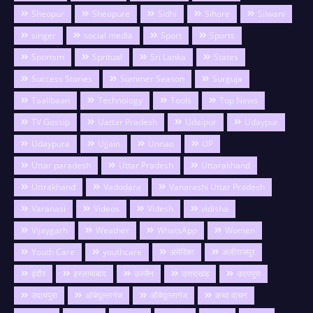
Sheopur
Sheopure
Sidhi
Sihore
Silwani
singer
social media
Sport
Sports
Sportsm
Spritual
Sri Lanka
States
Success Stories
Summer Season
Surguja
Taalibaan
Technology
Tools
Top News
TV Gossip
Uattar Pradesh
Udaipur
Udaypur
Udaypura
Ujjain
Unnao
UP
Uttar paradesh
Uttar Pradesh
Uttarakhand
Uttrakhand
Vadodara
Vanarashi Uttar Pradesh
Varanasi
Videos
Videsh
vidisha
Vijaygarh
Weather
WhatsApp
Women
Youth Care
youthcare
अमेरिका
अलीराजपुर
इंदौर
इस्लामाबाद
उज्जैन
उत्तराखंड
उदयपुरा
उदायपुरा
ओबेदुल्लागंज
औबेदुल्लागंज
कथा वाचन