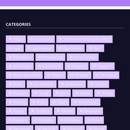
CATEGORIES
Aagra
Aapka star
Advisement 26 January 2022
Agar
agar malwa
AgarMalwa
Agra
Agriculture
Ahmedabad
Aj ka Cartoon
Ajab Gajab
Ajab-Gajab
Ajaigarh
Ajaygarh
Ajmer Rajasthan
Aligarh
Alirajpur
Allahbaad
Alwar
Amarkantak
Ambikapur
Amethi
Anuppur
Arang
Aron
Artical
Article
Articles
Artist
Asam
Ashoknagar
Assam
Ayodhya
Baalod
Badrinath
Badwani
Balaghat
Balalghat
Balod
Balrampur
Banaras
Banarasi
Banda