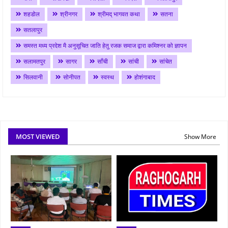
शहडोल
श्रीनगर
श्रीमद् भागवत कथा
सतना
सतलापुर
समस्त मध्य प्रदेश मै अनुसूचित जाति हेतु रजक समाज द्वारा कमिश्नर को ज्ञापन
सलामतपुर
सागर
साँची
सांची
सांचेत
सिलवानी
सोनीपत
स्वस्थ
होशंगाबाद
MOST VIEWED
Show More