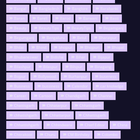
Bangal
Bangladesh
Banglore
Barabanki
Baran
Bareli
Barod
Barwani
Basti
Beauty
Beauty Tips
BeautyTips
Begamganj
Begumganj
Bengaluru
Betul
Bharatpur
Bhilai
Bhind
bhojpur
Bhojpuri
Bhopal
Bhubaneswar
Bidisha
Bihar
Bijapur
Bilashpur
Bilaspur
Bilspur
Binagang
Bojpur
Bollywood
Burhanpur
buseness
Business
bussiness
Calendor
car knolwdge
Career
Cartoon
Chandigarh
Channai
Chattisgarh
Chhatarpur
Chhatisgarh
chhatishgarh
Chhattarpur
Chhattisgarh
Chhattishgarh
Chhindwara
Chief Editor
China
Chitrakoot
Churu
CM Birthday
Colombo