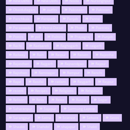
New Dehli
New Delhi
Noida
Nursinghpur
Obaidullaganj
outfits
Pakistaan
Pakistan
Panchkula
Panipath
Panjab
Panna
Paraswada
Petrol Diesel
Photo
Poetries
Poitics
pol
Politics
Prayagraj
Punjab
Rachi
Raebareli
Raghogarh
raigarh
Railway
Rain
Raipur
Raisen
Rajastha
Rajasthan
Rajgarh
Rajnandgao
Rajpur
Rajsthan
Ramnagar
Rampur
Ranchi
Rape
Rasifal
ratlam
Raygarh
Raypur
recent
Recipes
Religions
Religious
Relison
Reva
Rewa
Russia
Sagar
Saharanpur
Sajapur
Samsung Laptop
Sarangpur
Satna
Science
Sehore
Seoni
Shaakti
Shahdol
shajapur
Shakti