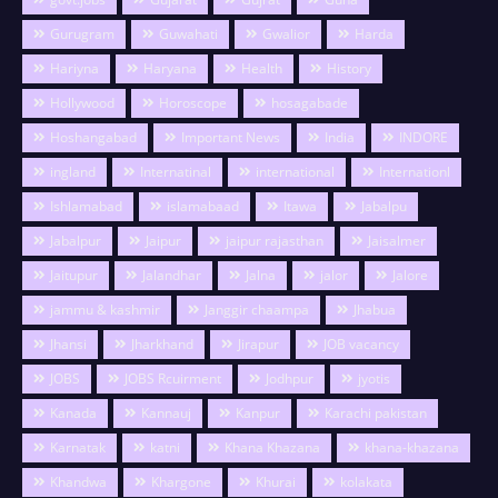
Gurugram
Guwahati
Gwalior
Harda
Hariyna
Haryana
Health
History
Hollywood
Horoscope
hosagabade
Hoshangabad
Important News
India
INDORE
ingland
Internatinal
international
Internationl
Ishlamabad
islamabaad
Itawa
Jabalpu
Jabalpur
Jaipur
jaipur rajasthan
Jaisalmer
Jaitupur
Jalandhar
Jalna
jalor
Jalore
jammu & kashmir
Janggir chaampa
Jhabua
Jhansi
Jharkhand
Jirapur
JOB vacancy
JOBS
JOBS Rcuirment
Jodhpur
jyotis
Kanada
Kannauj
Kanpur
Karachi pakistan
Karnatak
katni
Khana Khazana
khana-khazana
Khandwa
Khargone
Khurai
kolakata