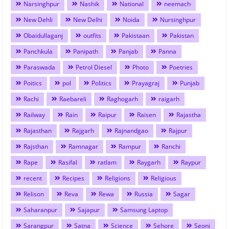
Narsinghpur
Nashik
National
neemach
New Dehli
New Delhi
Noida
Nursinghpur
Obaidullaganj
outfits
Pakistaan
Pakistan
Panchkula
Panipath
Panjab
Panna
Paraswada
Petrol Diesel
Photo
Poetries
Poitics
pol
Politics
Prayagraj
Punjab
Rachi
Raebareli
Raghogarh
raigarh
Railway
Rain
Raipur
Raisen
Rajastha
Rajasthan
Rajgarh
Rajnandgao
Rajpur
Rajsthan
Ramnagar
Rampur
Ranchi
Rape
Rasifal
ratlam
Raygarh
Raypur
recent
Recipes
Religions
Religious
Relison
Reva
Rewa
Russia
Sagar
Saharanpur
Sajapur
Samsung Laptop
Sarangpur
Satna
Science
Sehore
Seoni