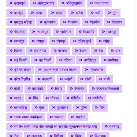
उदायपुरा
ओबेदुल्लागंज
औबेदुल्लागंज
कथा वाचन
कानपुर
काबुल
खंडवा
खंडेरा
गङी
गुना
गुमशुदा महिला
गुलाबगंज
गैतरगंज
गैरतगंज
गोहरगंज
गौहरगंज
ग्यारसपुर
ग्वालियर
चिकलोद
छतरपुर
जबलपुर
जयपुर
जोधपुर
दक्षिण मुंबई
दमोह
दिल्ली
दीवानगंज
देवनगर
देवास
देश
धार
नई दिल्ली
नई दिल्ली
नटेरन
नरसिंहपुर
पानीपत
पुणे महाराष्ट्र
प्रधानमंत्री मानधन योजना
प्रयागराज
प्रेस विज्ञप्ति
बङवानी
बम्होरी
बरेली
बाङी
बाडी
बाराबंकी
बिहार
बेगमगंज
बेगमगंज/सिलवानी
भारत
भिंड
भोपाल
मंडीदीप
मण्डीदीप
मध्यप्रदेश
मुंबई
मुरादाबाद
मुरैना
मैहर
रजक समाज कार्यक्रम
रतलाम
रायसेन
रायसेन तात्या मामा भील जयंती का समारोह सुल्तानगंज में रखा गया
राहतगढ़
रीवा
लखनऊ
विदिशा
विदेश
विलासपुर