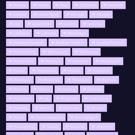
Kolkata
Korba
Kota
l Lucknow
Lakhnow
Lalitpur
Latest News
life style
lifestyle
Live
Local News
London
Lucknow
Ludhiana
Lukhnow
Machalpur
Madhaya Pradesh
Madhya Pradesh
madhyaPradesh
Maharashtra
Maharastra
Maharatra
Maharshtra
Mainpuri
Makdone
Malhargarh
Malwa
Mandideep
Mandla
mandosur
Mandsaur
Mandsuar
Manmpuri
Mathura
Meerut
Mexico
Morena
Moscow
Motivation
mp
Mugawali
mukulsaray
Mumbai
Mumbi
Mumnbai
Murder
Music
Narmadapuram
Narsinghgarh
Narsinghpur
Nashik
National
neemach