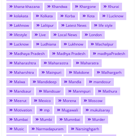
khana-khazana
Khandwa
Khargone
Khurai
kolakata
Kolkata
Korba
Kota
l Lucknow
Lakhnow
Lalitpur
Latest News
life style
lifestyle
Live
Local News
London
Lucknow
Ludhiana
Lukhnow
Machalpur
Madhaya Pradesh
Madhya Pradesh
madhyaPradesh
Maharashtra
Maharastra
Maharatra
Maharshtra
Mainpuri
Makdone
Malhargarh
Malwa
Mandideep
Mandla
mandosur
Mandsaur
Mandsuar
Manmpuri
Mathura
Meerut
Mexico
Morena
Moscow
Motivation
mp
Mugawali
mukulsaray
Mumbai
Mumbi
Mumnbai
Murder
Music
Narmadapuram
Narsinghgarh