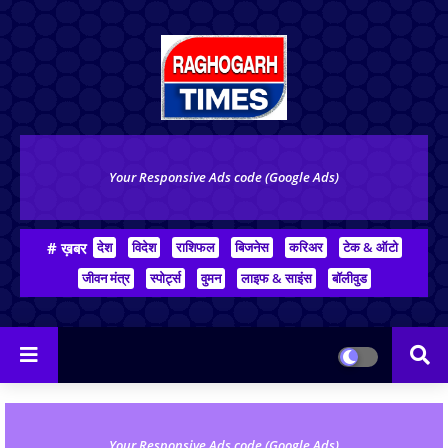
Your Responsive Ads code (Google Ads)
# ख़बर
देश
विदेश
राशिफल
बिजनेस
करिअर
टेक & ऑटो
जीवन मंत्र
स्पोर्ट्स
वुमन
लाइफ & साइंस
बॉलीवुड
Your Responsive Ads code (Google Ads)