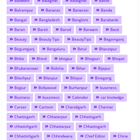
Badwani
Balaghat
Balalghat
Balod
Balrampur
Banaras
Banarasi
Banda
Bangal
Bangladesh
Banglore
Barabanki
Baran
Bareli
Barod
Barwani
Basti
Beauty
Beauty Tips
BeautyTips
Begamganj
Begumganj
Bengaluru
Betul
Bharatpur
Bhilai
Bhind
bhojpur
Bhojpuri
Bhopal
Bhubaneswar
Bidisha
Bihar
Bijapur
Bilashpur
Bilaspur
Bilspur
Binagang
Bojpur
Bollywood
Burhanpur
buseness
Business
bussiness
Calendor
car knolwdge
Career
Cartoon
Chandigarh
Channai
Chattisgarh
Chhatarpur
Chhatisgarh
chhatishgarh
Chhattarpur
Chhattisgarh
Chhattishgarh
Chhindwara
Chief Editor
China