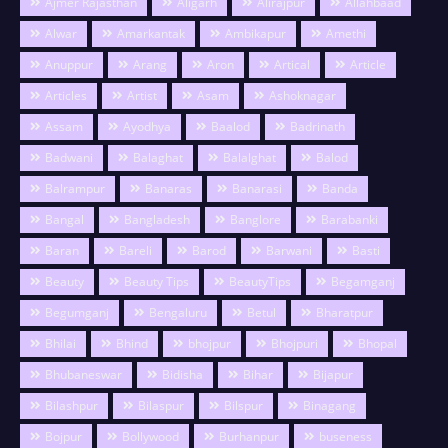
Ajmer Rajasthan
Aligarh
Alirajpur
Allahbaad
Alwar
Amarkantak
Ambikapur
Amethi
Anuppur
Arang
Aron
Artical
Article
Articles
Artist
Asam
Ashoknagar
Assam
Ayodhya
Baalod
Badrinath
Badwani
Balaghat
Balalghat
Balod
Balrampur
Banaras
Banarasi
Banda
Bangal
Bangladesh
Banglore
Barabanki
Baran
Bareli
Barod
Barwani
Basti
Beauty
Beauty Tips
BeautyTips
Begamganj
Begumganj
Bengaluru
Betul
Bharatpur
Bhilai
Bhind
bhojpur
Bhojpuri
Bhopal
Bhubaneswar
Bidisha
Bihar
Bijapur
Bilashpur
Bilaspur
Bilspur
Binagang
Bojpur
Bollywood
Burhanpur
buseness