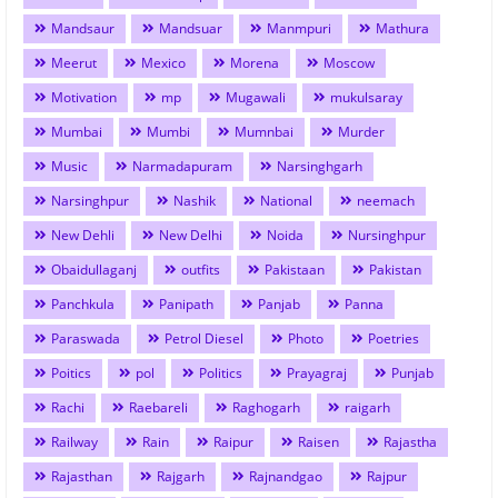
Mandsaur
Mandsuar
Manmpuri
Mathura
Meerut
Mexico
Morena
Moscow
Motivation
mp
Mugawali
mukulsaray
Mumbai
Mumbi
Mumnbai
Murder
Music
Narmadapuram
Narsinghgarh
Narsinghpur
Nashik
National
neemach
New Dehli
New Delhi
Noida
Nursinghpur
Obaidullaganj
outfits
Pakistaan
Pakistan
Panchkula
Panipath
Panjab
Panna
Paraswada
Petrol Diesel
Photo
Poetries
Poitics
pol
Politics
Prayagraj
Punjab
Rachi
Raebareli
Raghogarh
raigarh
Railway
Rain
Raipur
Raisen
Rajastha
Rajasthan
Rajgarh
Rajnandgao
Rajpur