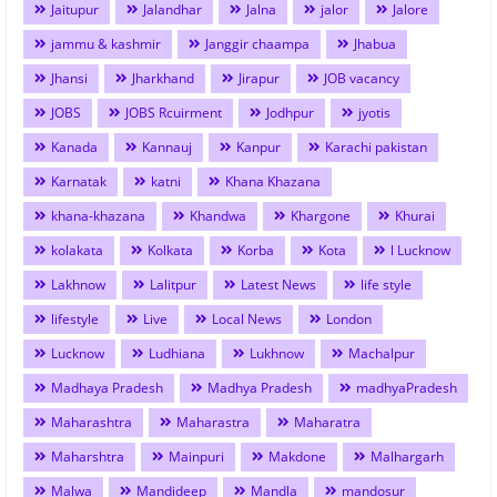
Jaitupur
Jalandhar
Jalna
jalor
Jalore
jammu & kashmir
Janggir chaampa
Jhabua
Jhansi
Jharkhand
Jirapur
JOB vacancy
JOBS
JOBS Rcuirment
Jodhpur
jyotis
Kanada
Kannauj
Kanpur
Karachi pakistan
Karnatak
katni
Khana Khazana
khana-khazana
Khandwa
Khargone
Khurai
kolakata
Kolkata
Korba
Kota
l Lucknow
Lakhnow
Lalitpur
Latest News
life style
lifestyle
Live
Local News
London
Lucknow
Ludhiana
Lukhnow
Machalpur
Madhaya Pradesh
Madhya Pradesh
madhyaPradesh
Maharashtra
Maharastra
Maharatra
Maharshtra
Mainpuri
Makdone
Malhargarh
Malwa
Mandideep
Mandla
mandosur