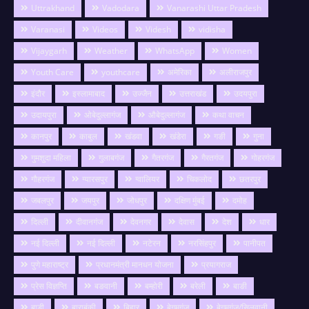
Uttrakhand
Vadodara
Vanarashi Uttar Pradesh
Varanasi
Videos
Videsh
vidisha
Vijaygarh
Weather
WhatsApp
Women
Youth Care
youthcare
अमेरिका
अलीराजपुर
इंदौर
इस्लामाबाद
उज्जैन
उत्तराखंड
उदयपुरा
उदायपुरा
ओबेदुल्लागंज
औबेदुल्लागंज
कथा वाचन
कानपुर
काबुल
खंडवा
खंडेरा
गङी
गुना
गुमशुदा महिला
गुलाबगंज
गैतरगंज
गैरतगंज
गोहरगंज
गौहरगंज
ग्यारसपुर
ग्वालियर
चिकलोद
छतरपुर
जबलपुर
जयपुर
जोधपुर
दक्षिण मुंबई
दमोह
दिल्ली
दीवानगंज
देवनगर
देवास
देश
धार
नई दिल्ली
नई दिल्ली
नटेरन
नरसिंहपुर
पानीपत
पुणे महाराष्ट्र
प्रधानमंत्री मानधन योजना
प्रयागराज
प्रेस विज्ञप्ति
बङवानी
बम्होरी
बरेली
बाङी
बाडी
बाराबंकी
बिहार
बेगमगंज
बेगमगंज/सिलवानी