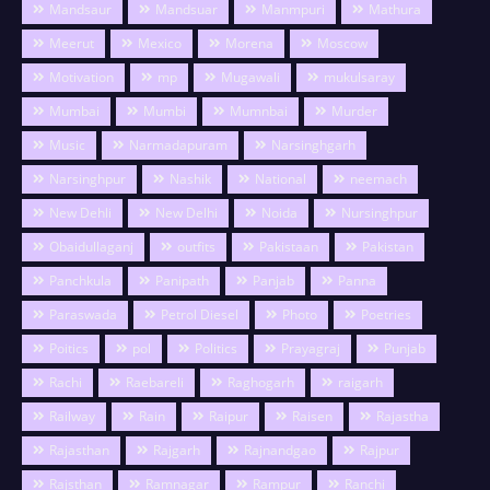
Mandsaur
Mandsuar
Manmpuri
Mathura
Meerut
Mexico
Morena
Moscow
Motivation
mp
Mugawali
mukulsaray
Mumbai
Mumbi
Mumnbai
Murder
Music
Narmadapuram
Narsinghgarh
Narsinghpur
Nashik
National
neemach
New Dehli
New Delhi
Noida
Nursinghpur
Obaidullaganj
outfits
Pakistaan
Pakistan
Panchkula
Panipath
Panjab
Panna
Paraswada
Petrol Diesel
Photo
Poetries
Poitics
pol
Politics
Prayagraj
Punjab
Rachi
Raebareli
Raghogarh
raigarh
Railway
Rain
Raipur
Raisen
Rajastha
Rajasthan
Rajgarh
Rajnandgao
Rajpur
Rajsthan
Ramnagar
Rampur
Ranchi