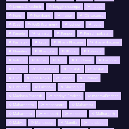
jammu & kashmir
Janggir chaampa
Jhabua
Jhansi
Jharkhand
Jirapur
JOB vacancy
JOBS
JOBS Rcuirment
Jodhpur
jyotis
Kanada
Kannauj
Kanpur
Karachi pakistan
Karnatak
katni
Khana Khazana
khana-khazana
Khandwa
Khargone
Khurai
kolakata
Kolkata
Korba
Kota
l Lucknow
Lakhnow
Lalitpur
Latest News
life style
lifestyle
Live
Local News
London
Lucknow
Ludhiana
Lukhnow
Machalpur
Madhaya Pradesh
Madhya Pradesh
madhyaPradesh
Maharashtra
Maharastra
Maharatra
Maharshtra
Mainpuri
Makdone
Malhargarh
Malwa
Mandideep
Mandla
mandosur