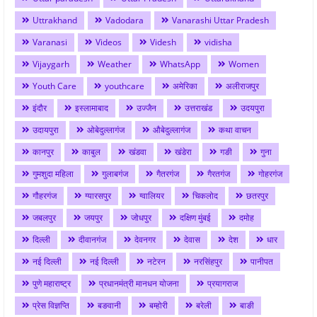
Uttrakhand
Vadodara
Vanarashi Uttar Pradesh
Varanasi
Videos
Videsh
vidisha
Vijaygarh
Weather
WhatsApp
Women
Youth Care
youthcare
अमेरिका
अलीराजपुर
इंदौर
इस्लामाबाद
उज्जैन
उत्तराखंड
उदयपुरा
उदायपुरा
ओबेदुल्लागंज
औबेदुल्लागंज
कथा वाचन
कानपुर
काबुल
खंडवा
खंडेरा
गङी
गुना
गुमशुदा महिला
गुलाबगंज
गैतरगंज
गैरतगंज
गोहरगंज
गौहरगंज
ग्यारसपुर
ग्वालियर
चिकलोद
छतरपुर
जबलपुर
जयपुर
जोधपुर
दक्षिण मुंबई
दमोह
दिल्ली
दीवानगंज
देवनगर
देवास
देश
धार
नई दिल्ली
नई दिल्ली
नटेरन
नरसिंहपुर
पानीपत
पुणे महाराष्ट्र
प्रधानमंत्री मानधन योजना
प्रयागराज
प्रेस विज्ञप्ति
बङवानी
बम्होरी
बरेली
बाङी