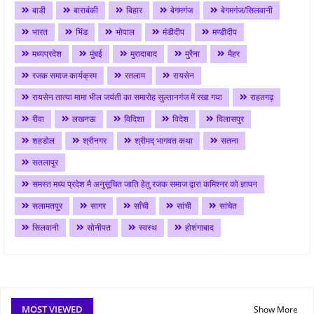
बाडी
बाराबंकी
बिहार
बेगमगंज
बेगमगंज/सिलवानी
भारत
भिंड
भोपाल
मंडीदीप
मण्डीदीप
मध्यप्रदेश
मुंबई
मुरादाबाद
मुरैना
मैहर
रजक समाज कार्यक्रम
रतलाम
रायसेन
रायसेन तात्या मामा भील जयंती का समारोह सुल्तानगंज में रखा गया
राहतगढ़
रीवा
लखनऊ
विदिशा
विदेश
विलासपुर
शहडोल
श्रीनगर
श्रीमद् भागवत कथा
सतना
सतलापुर
समस्त मध्य प्रदेश मै अनुसूचित जाति हेतु रजक समाज द्वारा कमिश्नर को ज्ञापन
सलामतपुर
सागर
साँची
सांची
सांचेत
सिलवानी
सोनीपत
स्वस्थ
होशंगाबाद
MOST VIEWED
Show More