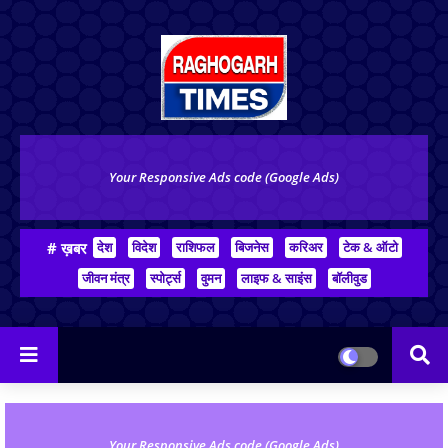
Your Responsive Ads code (Google Ads)
# ख़बर
देश
विदेश
राशिफल
बिजनेस
करिअर
टेक & ऑटो
जीवन मंत्र
स्पोर्ट्स
वुमन
लाइफ & साइंस
बॉलीवुड
Your Responsive Ads code (Google Ads)