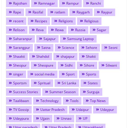
Rajsthan
Ramnagar
Rampur
Ranchi
Rape
Rasifal
ratlam
Raygarh
Raypur
recent
Recipes
Religions
Religious
Relison
Reva
Rewa
Russia
Sagar
Saharanpur
Sajapur
Samsung Laptop
Sarangpur
Satna
Science
Sehore
Seoni
Shaakti
Shahdol
shajapur
Shakti
Sheopur
Sheopure
Sidhi
Sihore
Silwani
singer
social media
Sport
Sports
Sportsm
Spritual
Sri Lanka
States
Success Stories
Summer Season
Surguja
Taalibaan
Technology
Tools
Top News
TV Gossip
Uattar Pradesh
Udaipur
Udaypur
Udaypura
Ujjain
Unnao
UP
Uttar paradesh
Uttar Pradesh
Uttarakhand