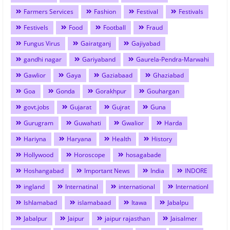
Farmers Services
Fashion
Festival
Festivals
Festivels
Food
Football
Fraud
Fungus Virus
Gairatganj
Gajiyabad
gandhi nagar
Gariyaband
Gaurela-Pendra-Marwahi
Gawlior
Gaya
Gaziabaad
Ghaziabad
Goa
Gonda
Gorakhpur
Gouhargan
govt.jobs
Gujarat
Gujrat
Guna
Gurugram
Guwahati
Gwalior
Harda
Hariyna
Haryana
Health
History
Hollywood
Horoscope
hosagabade
Hoshangabad
Important News
India
INDORE
ingland
Internatinal
international
Internationl
Ishlamabad
islamabaad
Itawa
Jabalpu
Jabalpur
Jaipur
jaipur rajasthan
Jaisalmer