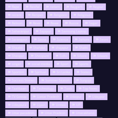
Rape
Rasifal
ratlam
Raygarh
Raypur
recent
Recipes
Religions
Religious
Relison
Reva
Rewa
Russia
Sagar
Saharanpur
Sajapur
Samsung Laptop
Sarangpur
Satna
Science
Sehore
Seoni
Shaakti
Shahdol
shajapur
Shakti
Sheopur
Sheopure
Sidhi
Sihore
Silwani
singer
social media
Sport
Sports
Sportsm
Spritual
Sri Lanka
States
Success Stories
Summer Season
Surguja
Taalibaan
Technology
Tools
Top News
TV Gossip
Uattar Pradesh
Udaipur
Udaypur
Udaypura
Ujjain
Unnao
UP
Uttar paradesh
Uttar Pradesh
Uttarakhand