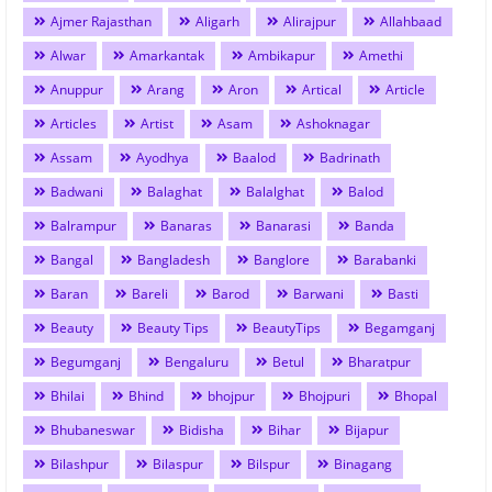
Ajmer Rajasthan
Aligarh
Alirajpur
Allahbaad
Alwar
Amarkantak
Ambikapur
Amethi
Anuppur
Arang
Aron
Artical
Article
Articles
Artist
Asam
Ashoknagar
Assam
Ayodhya
Baalod
Badrinath
Badwani
Balaghat
Balalghat
Balod
Balrampur
Banaras
Banarasi
Banda
Bangal
Bangladesh
Banglore
Barabanki
Baran
Bareli
Barod
Barwani
Basti
Beauty
Beauty Tips
BeautyTips
Begamganj
Begumganj
Bengaluru
Betul
Bharatpur
Bhilai
Bhind
bhojpur
Bhojpuri
Bhopal
Bhubaneswar
Bidisha
Bihar
Bijapur
Bilashpur
Bilaspur
Bilspur
Binagang