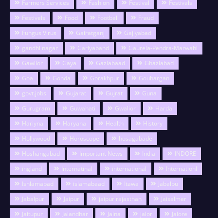
Farmers Services
Fashion
Festival
Festivals
Festivels
Food
Football
Fraud
Fungus Virus
Gairatganj
Gajiyabad
gandhi nagar
Gariyaband
Gaurela-Pendra-Marwahi
Gawlior
Gaya
Gaziabaad
Ghaziabad
Goa
Gonda
Gorakhpur
Gouhargan
govt.jobs
Gujarat
Gujrat
Guna
Gurugram
Guwahati
Gwalior
Harda
Hariyna
Haryana
Health
History
Hollywood
Horoscope
hosagabade
Hoshangabad
Important News
India
INDORE
ingland
Internatinal
international
Internationl
Ishlamabad
islamabaad
Itawa
Jabalpu
Jabalpur
Jaipur
jaipur rajasthan
Jaisalmer
Jaitupur
Jalandhar
Jalna
jalor
Jalore