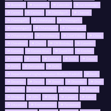
Business
bussiness
Calendor
car knolwdge
Career
Cartoon
Chandigarh
Channai
Chattisgarh
Chhatarpur
Chhatisgarh
chhatishgarh
Chhattarpur
Chhattisgarh
Chhattishgarh
Chhindwara
Chief Editor
China
Chitrakoot
Churu
CM Birthday
Colombo
Corona
Corona Virus
Covid-19
Crecket
cricket
crime
Cultural
Datia
Dausa
Dehli
Dehradun
Delhi
Department of Higher Education Madhya Pradesh
Desh
Devariya
Devas
Dewas
Dhamtari
Dhar
Dharma
Dharma&Jotishi
Dharmik
Dharnik
Dholpur
Dilhi
Durg
e paper
Editor
Education
Entertainment
Faridabad