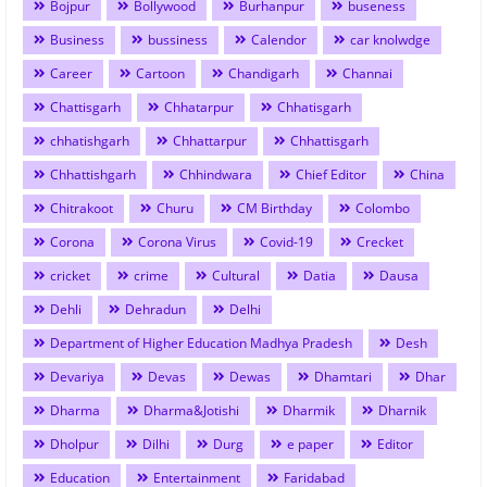
Bojpur
Bollywood
Burhanpur
buseness
Business
bussiness
Calendor
car knolwdge
Career
Cartoon
Chandigarh
Channai
Chattisgarh
Chhatarpur
Chhatisgarh
chhatishgarh
Chhattarpur
Chhattisgarh
Chhattishgarh
Chhindwara
Chief Editor
China
Chitrakoot
Churu
CM Birthday
Colombo
Corona
Corona Virus
Covid-19
Crecket
cricket
crime
Cultural
Datia
Dausa
Dehli
Dehradun
Delhi
Department of Higher Education Madhya Pradesh
Desh
Devariya
Devas
Dewas
Dhamtari
Dhar
Dharma
Dharma&Jotishi
Dharmik
Dharnik
Dholpur
Dilhi
Durg
e paper
Editor
Education
Entertainment
Faridabad