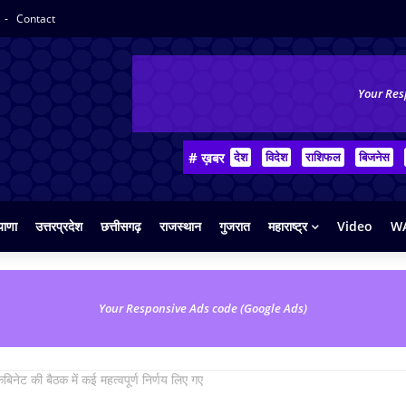
Contact
Your Res
# ख़बर
देश
विदेश
राशिफल
बिजनेस
याणा
उत्तरप्रदेश
छत्तीसगढ़
राजस्थान
गुजरात
महाराष्ट्र
Video
WA
Your Responsive Ads code (Google Ads)
ैबिनेट की बैठक में कई महत्वपूर्ण निर्णय लिए गए