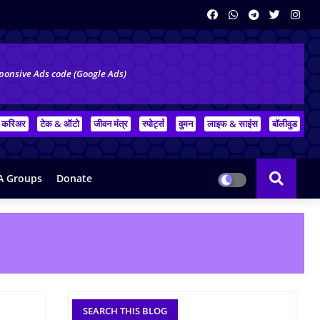
ponsive Ads code (Google Ads)
करिअर
टेक & ऑटो
जीवन मंत्र
स्पोर्ट्स
वुमन
लाइफ & साइंस
बॉलीवुड
 Groups
Donate
SEARCH THIS BLOG