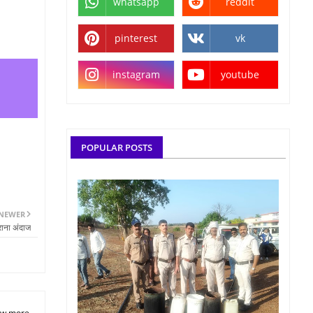
whatsapp
reddit
pinterest
vk
instagram
youtube
POPULAR POSTS
NEWER
राना अंदाज
w more