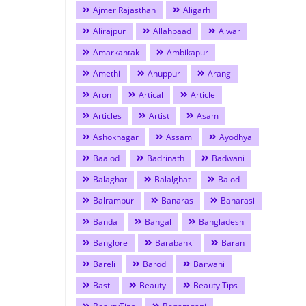
Ajmer Rajasthan
Aligarh
Alirajpur
Allahbaad
Alwar
Amarkantak
Ambikapur
Amethi
Anuppur
Arang
Aron
Artical
Article
Articles
Artist
Asam
Ashoknagar
Assam
Ayodhya
Baalod
Badrinath
Badwani
Balaghat
Balalghat
Balod
Balrampur
Banaras
Banarasi
Banda
Bangal
Bangladesh
Banglore
Barabanki
Baran
Bareli
Barod
Barwani
Basti
Beauty
Beauty Tips