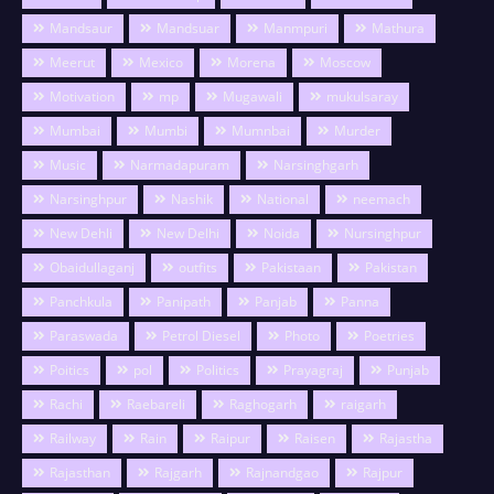
Mandsaur
Mandsuar
Manmpuri
Mathura
Meerut
Mexico
Morena
Moscow
Motivation
mp
Mugawali
mukulsaray
Mumbai
Mumbi
Mumnbai
Murder
Music
Narmadapuram
Narsinghgarh
Narsinghpur
Nashik
National
neemach
New Dehli
New Delhi
Noida
Nursinghpur
Obaidullaganj
outfits
Pakistaan
Pakistan
Panchkula
Panipath
Panjab
Panna
Paraswada
Petrol Diesel
Photo
Poetries
Poitics
pol
Politics
Prayagraj
Punjab
Rachi
Raebareli
Raghogarh
raigarh
Railway
Rain
Raipur
Raisen
Rajastha
Rajasthan
Rajgarh
Rajnandgao
Rajpur