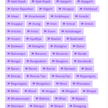
Ajab Gajab
Ajab-Gajab
Ajaigarh
Ajaygarh
Ajmer Rajasthan
Aligarh
Alirajpur
Allahbaad
Alwar
Amarkantak
Ambikapur
Amethi
Anuppur
Arang
Aron
Artical
Article
Articles
Artist
Asam
Ashoknagar
Assam
Ayodhya
Baalod
Badrinath
Badwani
Balaghat
Balalghat
Balod
Balrampur
Banaras
Banarasi
Banda
Bangal
Bangladesh
Banglore
Barabanki
Baran
Bareli
Barod
Barwani
Basti
Beauty
Beauty Tips
BeautyTips
Begamganj
Begumganj
Bengaluru
Betul
Bharatpur
Bhilai
Bhind
bhojpur
Bhojpuri
Bhopal
Bhubaneswar
Bidisha
Bihar
Bijapur
Bilashpur
Bilaspur
Bilspur
Binagang