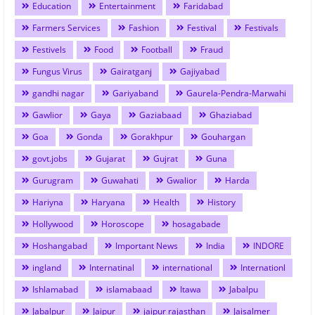
Education
Entertainment
Faridabad
Farmers Services
Fashion
Festival
Festivals
Festivels
Food
Football
Fraud
Fungus Virus
Gairatganj
Gajiyabad
gandhi nagar
Gariyaband
Gaurela-Pendra-Marwahi
Gawlior
Gaya
Gaziabaad
Ghaziabad
Goa
Gonda
Gorakhpur
Gouhargan
govt.jobs
Gujarat
Gujrat
Guna
Gurugram
Guwahati
Gwalior
Harda
Hariyna
Haryana
Health
History
Hollywood
Horoscope
hosagabade
Hoshangabad
Important News
India
INDORE
ingland
Internatinal
international
Internationl
Ishlamabad
islamabaad
Itawa
Jabalpu
Jabalpur
Jaipur
jaipur rajasthan
Jaisalmer