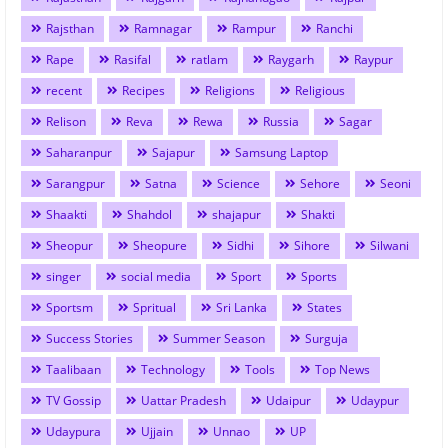
Rajsthan
Ramnagar
Rampur
Ranchi
Rape
Rasifal
ratlam
Raygarh
Raypur
recent
Recipes
Religions
Religious
Relison
Reva
Rewa
Russia
Sagar
Saharanpur
Sajapur
Samsung Laptop
Sarangpur
Satna
Science
Sehore
Seoni
Shaakti
Shahdol
shajapur
Shakti
Sheopur
Sheopure
Sidhi
Sihore
Silwani
singer
social media
Sport
Sports
Sportsm
Spritual
Sri Lanka
States
Success Stories
Summer Season
Surguja
Taalibaan
Technology
Tools
Top News
TV Gossip
Uattar Pradesh
Udaipur
Udaypur
Udaypura
Ujjain
Unnao
UP