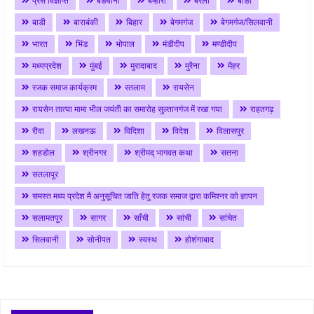
प्रेस विज्ञप्ति
बङवानी
बम्होरी
बरेली
बाङी
बाडी
बाराबंकी
बिहार
बेगमगंज
बेगमगंज/सिलवानी
भारत
भिंड
भोपाल
मंडीदीप
मण्डीदीप
मध्यप्रदेश
मुंबई
मुरादाबाद
मुरैना
मैहर
रजक समाज कार्यक्रम
रतलाम
रायसेन
रायसेन तात्या मामा भील जयंती का समारोह सुल्तानगंज में रखा गया
राहतगढ़
रीवा
लखनऊ
विदिशा
विदेश
विलासपुर
शहडोल
श्रीनगर
श्रीमद् भागवत कथा
सतना
सतलापुर
समस्त मध्य प्रदेश मै अनुसूचित जाति हेतु रजक समाज द्वारा कमिश्नर को ज्ञापन
सलामतपुर
सागर
साँची
सांची
सांचेत
सिलवानी
सोनीपत
स्वस्थ
होशंगाबाद