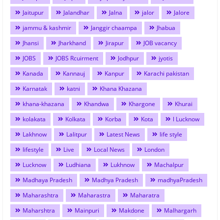
Jaitupur
Jalandhar
Jalna
jalor
Jalore
jammu & kashmir
Janggir chaampa
Jhabua
Jhansi
Jharkhand
Jirapur
JOB vacancy
JOBS
JOBS Rcuirment
Jodhpur
jyotis
Kanada
Kannauj
Kanpur
Karachi pakistan
Karnatak
katni
Khana Khazana
khana-khazana
Khandwa
Khargone
Khurai
kolakata
Kolkata
Korba
Kota
l Lucknow
Lakhnow
Lalitpur
Latest News
life style
lifestyle
Live
Local News
London
Lucknow
Ludhiana
Lukhnow
Machalpur
Madhaya Pradesh
Madhya Pradesh
madhyaPradesh
Maharashtra
Maharastra
Maharatra
Maharshtra
Mainpuri
Makdone
Malhargarh