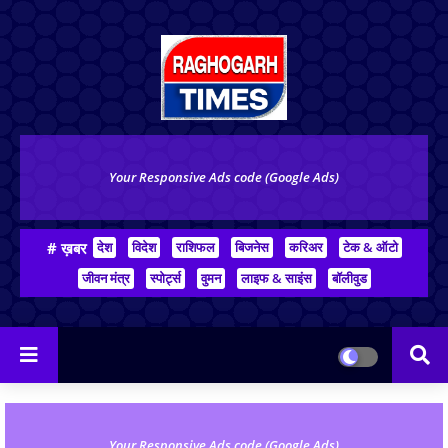
Your Responsive Ads code (Google Ads)
# ख़बर
देश
विदेश
राशिफल
बिजनेस
करिअर
टेक & ऑटो
जीवन मंत्र
स्पोर्ट्स
वुमन
लाइफ & साइंस
बॉलीवुड
Your Responsive Ads code (Google Ads)