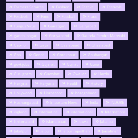
Farmers Services
Fashion
Festival
Festivals
Festivels
Food
Football
Fraud
Fungus Virus
Gairatganj
Gajiyabad
gandhi nagar
Gariyaband
Gaurela-Pendra-Marwahi
Gawlior
Gaya
Gaziabaad
Ghaziabad
Goa
Gonda
Gorakhpur
Gouhargan
govt.jobs
Gujarat
Gujrat
Guna
Gurugram
Guwahati
Gwalior
Harda
Hariyna
Haryana
Health
History
Hollywood
Horoscope
hosagabade
Hoshangabad
Important News
India
INDORE
ingland
Internatinal
international
Internationl
Ishlamabad
islamabaad
Itawa
Jabalpu
Jabalpur
Jaipur
jaipur rajasthan
Jaisalmer