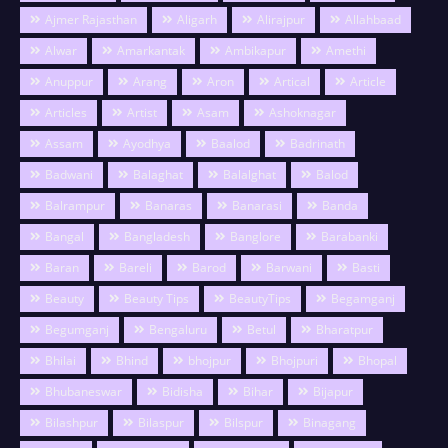
Ajmer Rajasthan
Aligarh
Alirajpur
Allahbaad
Alwar
Amarkantak
Ambikapur
Amethi
Anuppur
Arang
Aron
Artical
Article
Articles
Artist
Asam
Ashoknagar
Assam
Ayodhya
Baalod
Badrinath
Badwani
Balaghat
Balalghat
Balod
Balrampur
Banaras
Banarasi
Banda
Bangal
Bangladesh
Banglore
Barabanki
Baran
Bareli
Barod
Barwani
Basti
Beauty
Beauty Tips
BeautyTips
Begamganj
Begumganj
Bengaluru
Betul
Bharatpur
Bhilai
Bhind
bhojpur
Bhojpuri
Bhopal
Bhubaneswar
Bidisha
Bihar
Bijapur
Bilashpur
Bilaspur
Bilspur
Binagang