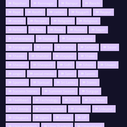
Rajsthan
Ramnagar
Rampur
Ranchi
Rape
Rasifal
ratlam
Raygarh
Raypur
recent
Recipes
Religions
Religious
Relison
Reva
Rewa
Russia
Sagar
Saharanpur
Sajapur
Samsung Laptop
Sarangpur
Satna
Science
Sehore
Seoni
Shaakti
Shahdol
shajapur
Shakti
Sheopur
Sheopure
Sidhi
Sihore
Silwani
singer
social media
Sport
Sports
Sportsm
Spritual
Sri Lanka
States
Success Stories
Summer Season
Surguja
Taalibaan
Technology
Tools
Top News
TV Gossip
Uattar Pradesh
Udaipur
Udaypur
Udaypura
Ujjain
Unnao
UP
Uttar paradesh
Uttar Pradesh
Uttarakhand