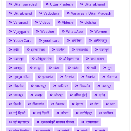
Uttar paradesh
Uttar Pradesh
Uttarakhand
Uttrakhand
Vadodara
Vanarashi Uttar Pradesh
Varanasi
Videos
Videsh
vidisha
Vijaygarh
Weather
WhatsApp
Women
Youth Care
youthcare
अमेरिका
अलीराजपुर
इंदौर
इस्लामाबाद
उज्जैन
उत्तराखंड
उदयपुरा
उदायपुरा
ओबेदुल्लागंज
औबेदुल्लागंज
कथा वाचन
कानपुर
काबुल
खंडवा
खंडेरा
गङी
गुना
गुमशुदा महिला
गुलाबगंज
गैतरगंज
गैरतगंज
गोहरगंज
गौहरगंज
ग्यारसपुर
ग्वालियर
चिकलोद
छतरपुर
जबलपुर
जयपुर
जोधपुर
दक्षिण मुंबई
दमोह
दिल्ली
दीवानगंज
देवनगर
देवास
देश
धार
नई दिल्ली
नई दिल्ली
नटेरन
नरसिंहपुर
पानीपत
पुणे महाराष्ट्र
प्रधानमंत्री मानधन योजना
प्रयागराज