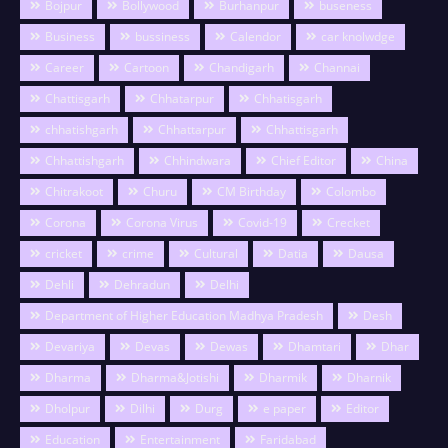
Bojpur
Bollywood
Burhanpur
buseness
Business
bussiness
Calendor
car knolwdge
Career
Cartoon
Chandigarh
Channai
Chattisgarh
Chhatarpur
Chhatisgarh
chhatishgarh
Chhattarpur
Chhattisgarh
Chhattishgarh
Chhindwara
Chief Editor
China
Chitrakoot
Churu
CM Birthday
Colombo
Corona
Corona Virus
Covid-19
Crecket
cricket
crime
Cultural
Datia
Dausa
Dehli
Dehradun
Delhi
Department of Higher Education Madhya Pradesh
Desh
Devariya
Devas
Dewas
Dhamtari
Dhar
Dharma
Dharma&Jotishi
Dharmik
Dharnik
Dholpur
Dilhi
Durg
e paper
Editor
Education
Entertainment
Faridabad