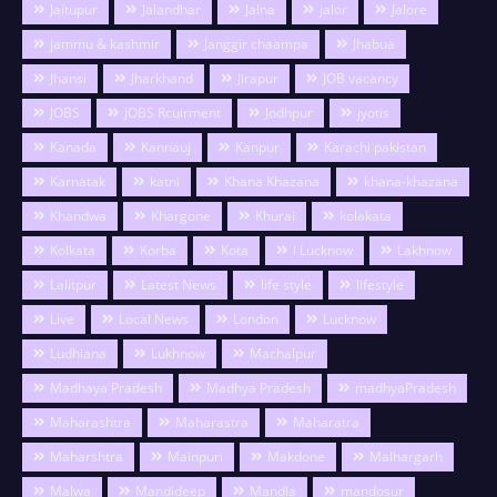
Jaitupur
Jalandhar
Jalna
jalor
Jalore
jammu & kashmir
Janggir chaampa
Jhabua
Jhansi
Jharkhand
Jirapur
JOB vacancy
JOBS
JOBS Rcuirment
Jodhpur
jyotis
Kanada
Kannauj
Kanpur
Karachi pakistan
Karnatak
katni
Khana Khazana
khana-khazana
Khandwa
Khargone
Khurai
kolakata
Kolkata
Korba
Kota
l Lucknow
Lakhnow
Lalitpur
Latest News
life style
lifestyle
Live
Local News
London
Lucknow
Ludhiana
Lukhnow
Machalpur
Madhaya Pradesh
Madhya Pradesh
madhyaPradesh
Maharashtra
Maharastra
Maharatra
Maharshtra
Mainpuri
Makdone
Malhargarh
Malwa
Mandideep
Mandla
mandosur