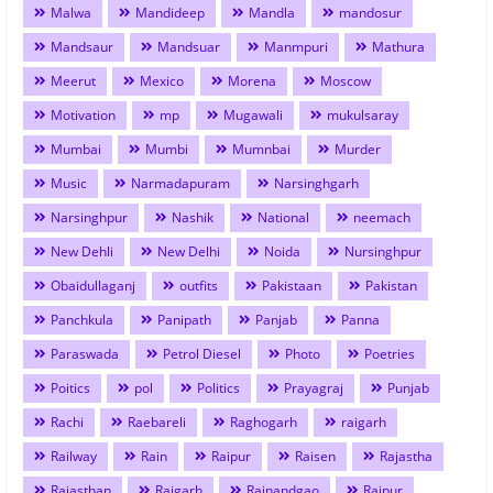
Malwa
Mandideep
Mandla
mandosur
Mandsaur
Mandsuar
Manmpuri
Mathura
Meerut
Mexico
Morena
Moscow
Motivation
mp
Mugawali
mukulsaray
Mumbai
Mumbi
Mumnbai
Murder
Music
Narmadapuram
Narsinghgarh
Narsinghpur
Nashik
National
neemach
New Dehli
New Delhi
Noida
Nursinghpur
Obaidullaganj
outfits
Pakistaan
Pakistan
Panchkula
Panipath
Panjab
Panna
Paraswada
Petrol Diesel
Photo
Poetries
Poitics
pol
Politics
Prayagraj
Punjab
Rachi
Raebareli
Raghogarh
raigarh
Railway
Rain
Raipur
Raisen
Rajastha
Rajasthan
Rajgarh
Rajnandgao
Rajpur