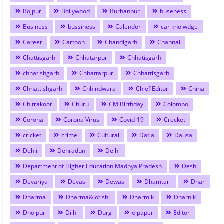
Bojpur
Bollywood
Burhanpur
buseness
Business
bussiness
Calendor
car knolwdge
Career
Cartoon
Chandigarh
Channai
Chattisgarh
Chhatarpur
Chhatisgarh
chhatishgarh
Chhattarpur
Chhattisgarh
Chhattishgarh
Chhindwara
Chief Editor
China
Chitrakoot
Churu
CM Birthday
Colombo
Corona
Corona Virus
Covid-19
Crecket
cricket
crime
Cultural
Datia
Dausa
Dehli
Dehradun
Delhi
Department of Higher Education Madhya Pradesh
Desh
Devariya
Devas
Dewas
Dhamtari
Dhar
Dharma
Dharma&Jotishi
Dharmik
Dharnik
Dholpur
Dilhi
Durg
e paper
Editor