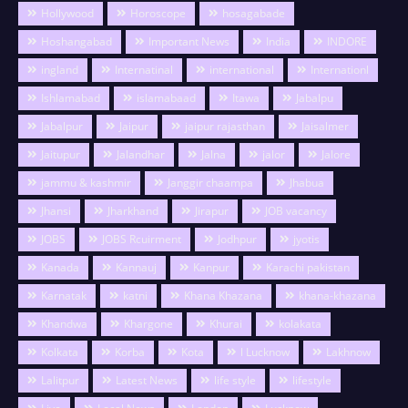
Hollywood
Horoscope
hosagabade
Hoshangabad
Important News
India
INDORE
ingland
Internatinal
international
Internationl
Ishlamabad
islamabaad
Itawa
Jabalpu
Jabalpur
Jaipur
jaipur rajasthan
Jaisalmer
Jaitupur
Jalandhar
Jalna
jalor
Jalore
jammu & kashmir
Janggir chaampa
Jhabua
Jhansi
Jharkhand
Jirapur
JOB vacancy
JOBS
JOBS Rcuirment
Jodhpur
jyotis
Kanada
Kannauj
Kanpur
Karachi pakistan
Karnatak
katni
Khana Khazana
khana-khazana
Khandwa
Khargone
Khurai
kolakata
Kolkata
Korba
Kota
l Lucknow
Lakhnow
Lalitpur
Latest News
life style
lifestyle