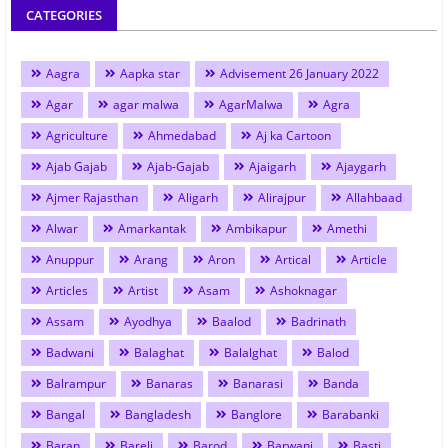
CATEGORIES
Aagra
Aapka star
Advisement 26 January 2022
Agar
agar malwa
AgarMalwa
Agra
Agriculture
Ahmedabad
Aj ka Cartoon
Ajab Gajab
Ajab-Gajab
Ajaigarh
Ajaygarh
Ajmer Rajasthan
Aligarh
Alirajpur
Allahbaad
Alwar
Amarkantak
Ambikapur
Amethi
Anuppur
Arang
Aron
Artical
Article
Articles
Artist
Asam
Ashoknagar
Assam
Ayodhya
Baalod
Badrinath
Badwani
Balaghat
Balalghat
Balod
Balrampur
Banaras
Banarasi
Banda
Bangal
Bangladesh
Banglore
Barabanki
Baran
Bareli
Barod
Barwani
Basti