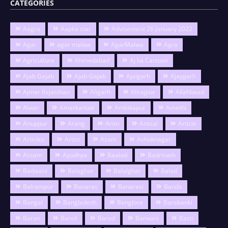
CATEGORIES
Aagra
Aapka star
Advisement 26 January 2022
Agar
agar malwa
AgarMalwa
Agra
Agriculture
Ahmedabad
Aj ka Cartoon
Ajab Gajab
Ajab-Gajab
Ajaigarh
Ajaygarh
Ajmer Rajasthan
Aligarh
Alirajpur
Allahbaad
Alwar
Amarkantak
Ambikapur
Amethi
Anuppur
Arang
Aron
Artical
Article
Articles
Artist
Asam
Ashoknagar
Assam
Ayodhya
Baalod
Badrinath
Badwani
Balaghat
Balalghat
Balod
Balrampur
Banaras
Banarasi
Banda
Bangal
Bangladesh
Banglore
Barabanki
Baran
Bareli
Barod
Barwani
Basti