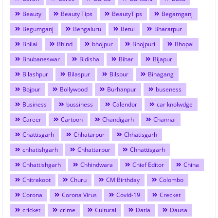
Beauty
Beauty Tips
BeautyTips
Begamganj
Begumganj
Bengaluru
Betul
Bharatpur
Bhilai
Bhind
bhojpur
Bhojpuri
Bhopal
Bhubaneswar
Bidisha
Bihar
Bijapur
Bilashpur
Bilaspur
Bilspur
Binagang
Bojpur
Bollywood
Burhanpur
buseness
Business
bussiness
Calendor
car knolwdge
Career
Cartoon
Chandigarh
Channai
Chattisgarh
Chhatarpur
Chhatisgarh
chhatishgarh
Chhattarpur
Chhattisgarh
Chhattishgarh
Chhindwara
Chief Editor
China
Chitrakoot
Churu
CM Birthday
Colombo
Corona
Corona Virus
Covid-19
Crecket
cricket
crime
Cultural
Datia
Dausa