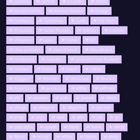
Sportsm
Spritual
Sri Lanka
States
Success Stories
Summer Season
Surguja
Taalibaan
Technology
Tools
Top News
TV Gossip
Uattar Pradesh
Udaipur
Udaypur
Udaypura
Ujjain
Unnao
UP
Uttar paradesh
Uttar Pradesh
Uttarakhand
Uttrakhand
Vadodara
Vanarashi Uttar Pradesh
Varanasi
Videos
Videsh
vidisha
Vijaygarh
Weather
WhatsApp
Women
Youth Care
youthcare
अमेरिका
अलीराजपुर
इंदौर
इस्लामाबाद
उज्जैन
उत्तराखंड
उदयपुरा
उदायपुरा
ओबेदुल्लागंज
औबेदुल्लागंज
कथा वाचन
कानपुर
काबुल
खंडवा
खंडेरा
गङी
गुना
गुमशुदा महिला
गुलाबगंज
गैतरगंज
गैरतगंज
गोहरगंज
गौहरगंज
ग्यारसपुर
ग्वालियर
चिकलोद
छतरपुर