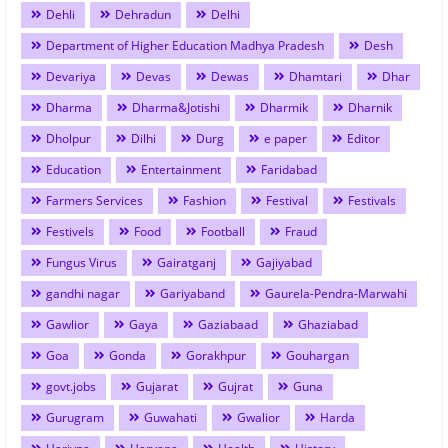
Dehli
Dehradun
Delhi
Department of Higher Education Madhya Pradesh
Desh
Devariya
Devas
Dewas
Dhamtari
Dhar
Dharma
Dharma&Jotishi
Dharmik
Dharnik
Dholpur
Dilhi
Durg
e paper
Editor
Education
Entertainment
Faridabad
Farmers Services
Fashion
Festival
Festivals
Festivels
Food
Football
Fraud
Fungus Virus
Gairatganj
Gajiyabad
gandhi nagar
Gariyaband
Gaurela-Pendra-Marwahi
Gawlior
Gaya
Gaziabaad
Ghaziabad
Goa
Gonda
Gorakhpur
Gouhargan
govt.jobs
Gujarat
Gujrat
Guna
Gurugram
Guwahati
Gwalior
Harda