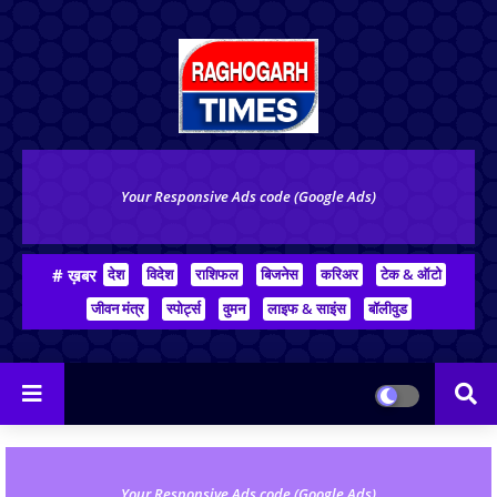
Your Responsive Ads code (Google Ads)
# ख़बर
देश
विदेश
राशिफल
बिजनेस
करिअर
टेक & ऑटो
जीवन मंत्र
स्पोर्ट्स
वुमन
लाइफ & साइंस
बॉलीवुड
Your Responsive Ads code (Google Ads)