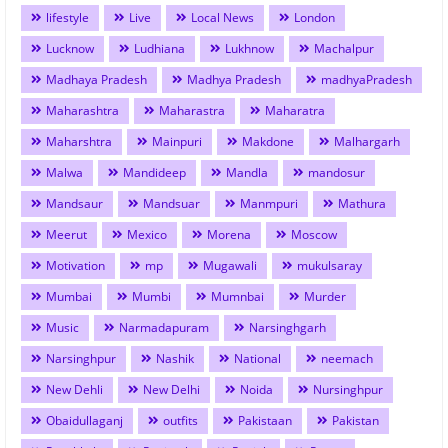
lifestyle
Live
Local News
London
Lucknow
Ludhiana
Lukhnow
Machalpur
Madhaya Pradesh
Madhya Pradesh
madhyaPradesh
Maharashtra
Maharastra
Maharatra
Maharshtra
Mainpuri
Makdone
Malhargarh
Malwa
Mandideep
Mandla
mandosur
Mandsaur
Mandsuar
Manmpuri
Mathura
Meerut
Mexico
Morena
Moscow
Motivation
mp
Mugawali
mukulsaray
Mumbai
Mumbi
Mumnbai
Murder
Music
Narmadapuram
Narsinghgarh
Narsinghpur
Nashik
National
neemach
New Dehli
New Delhi
Noida
Nursinghpur
Obaidullaganj
outfits
Pakistaan
Pakistan