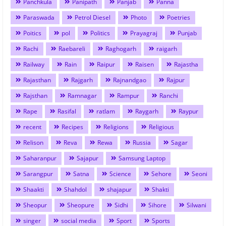
Panchkula
Panipath
Panjab
Panna
Paraswada
Petrol Diesel
Photo
Poetries
Poitics
pol
Politics
Prayagraj
Punjab
Rachi
Raebareli
Raghogarh
raigarh
Railway
Rain
Raipur
Raisen
Rajastha
Rajasthan
Rajgarh
Rajnandgao
Rajpur
Rajsthan
Ramnagar
Rampur
Ranchi
Rape
Rasifal
ratlam
Raygarh
Raypur
recent
Recipes
Religions
Religious
Relison
Reva
Rewa
Russia
Sagar
Saharanpur
Sajapur
Samsung Laptop
Sarangpur
Satna
Science
Sehore
Seoni
Shaakti
Shahdol
shajapur
Shakti
Sheopur
Sheopure
Sidhi
Sihore
Silwani
singer
social media
Sport
Sports