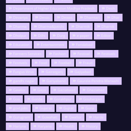
Department of Higher Education Madhya Pradesh
Desh
Devariya
Devas
Dewas
Dhamtari
Dhar
Dharma
Dharma&Jotishi
Dharmik
Dharnik
Dholpur
Dilhi
Durg
e paper
Editor
Education
Entertainment
Faridabad
Farmers Services
Fashion
Festival
Festivals
Festivels
Food
Football
Fraud
Fungus Virus
Gairatganj
Gajiyabad
gandhi nagar
Gariyaband
Gaurela-Pendra-Marwahi
Gawlior
Gaya
Gaziabaad
Ghaziabad
Goa
Gonda
Gorakhpur
Gouhargan
govt.jobs
Gujarat
Gujrat
Guna
Gurugram
Guwahati
Gwalior
Harda
Hariyna
Haryana
Health
History