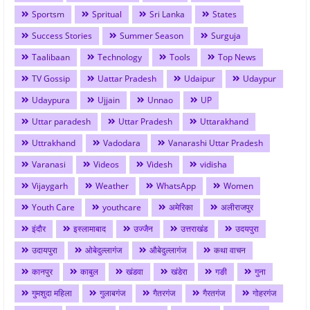
Sportsm
Spritual
Sri Lanka
States
Success Stories
Summer Season
Surguja
Taalibaan
Technology
Tools
Top News
TV Gossip
Uattar Pradesh
Udaipur
Udaypur
Udaypura
Ujjain
Unnao
UP
Uttar paradesh
Uttar Pradesh
Uttarakhand
Uttrakhand
Vadodara
Vanarashi Uttar Pradesh
Varanasi
Videos
Videsh
vidisha
Vijaygarh
Weather
WhatsApp
Women
Youth Care
youthcare
अमेरिका
अलीराजपुर
इंदौर
इस्लामाबाद
उज्जैन
उत्तराखंड
उदयपुरा
उदायपुरा
ओबेदुल्लागंज
औबेदुल्लागंज
कथा वाचन
कानपुर
काबुल
खंडवा
खंडेरा
गङी
गुना
गुमशुदा महिला
गुलाबगंज
गैतरगंज
गैरतगंज
गोहरगंज