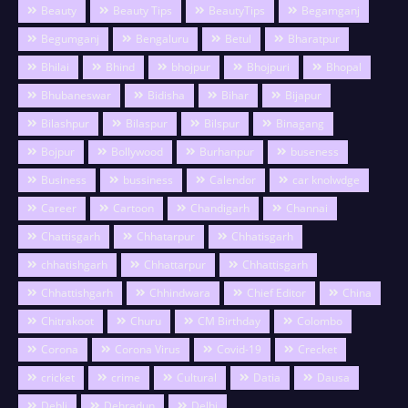
Beauty
Beauty Tips
BeautyTips
Begamganj
Begumganj
Bengaluru
Betul
Bharatpur
Bhilai
Bhind
bhojpur
Bhojpuri
Bhopal
Bhubaneswar
Bidisha
Bihar
Bijapur
Bilashpur
Bilaspur
Bilspur
Binagang
Bojpur
Bollywood
Burhanpur
buseness
Business
bussiness
Calendor
car knolwdge
Career
Cartoon
Chandigarh
Channai
Chattisgarh
Chhatarpur
Chhatisgarh
chhatishgarh
Chhattarpur
Chhattisgarh
Chhattishgarh
Chhindwara
Chief Editor
China
Chitrakoot
Churu
CM Birthday
Colombo
Corona
Corona Virus
Covid-19
Crecket
cricket
crime
Cultural
Datia
Dausa
Dehli
Dehradun
Delhi