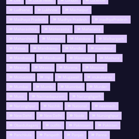
Live
Local News
London
Lucknow
Ludhiana
Lukhnow
Machalpur
Madhaya Pradesh
Madhya Pradesh
madhyaPradesh
Maharashtra
Maharastra
Maharatra
Maharshtra
Mainpuri
Makdone
Malhargarh
Malwa
Mandideep
Mandla
mandosur
Mandsaur
Mandsuar
Manmpuri
Mathura
Meerut
Mexico
Morena
Moscow
Motivation
mp
Mugawali
mukulsaray
Mumbai
Mumbi
Mumnbai
Murder
Music
Narmadapuram
Narsinghgarh
Narsinghpur
Nashik
National
neemach
New Dehli
New Delhi
Noida
Nursinghpur
Obaidullaganj
outfits
Pakistaan
Pakistan
Panchkula
Panipath
Panjab
Panna