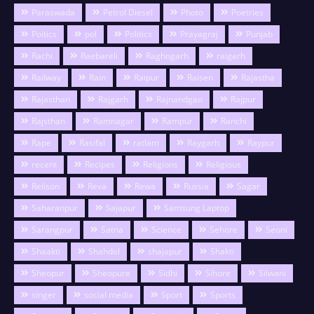
Paraswada
Petrol Diesel
Photo
Poetries
Poitics
pol
Politics
Prayagraj
Punjab
Rachi
Raebareli
Raghogarh
raigarh
Railway
Rain
Raipur
Raisen
Rajastha
Rajasthan
Rajgarh
Rajnandgao
Rajpur
Rajsthan
Ramnagar
Rampur
Ranchi
Rape
Rasifal
ratlam
Raygarh
Raypur
recent
Recipes
Religions
Religious
Relison
Reva
Rewa
Russia
Sagar
Saharanpur
Sajapur
Samsung Laptop
Sarangpur
Satna
Science
Sehore
Seoni
Shaakti
Shahdol
shajapur
Shakti
Sheopur
Sheopure
Sidhi
Sihore
Silwani
singer
social media
Sport
Sports