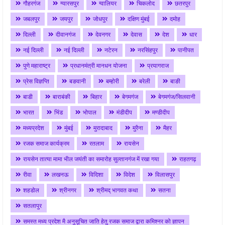
गौहरगंज
ग्यारसपुर
ग्वालियर
चिकलोद
छतरपुर
जबलपुर
जयपुर
जोधपुर
दक्षिण मुंबई
दमोह
दिल्ली
दीवानगंज
देवनगर
देवास
देश
धार
नई दिल्ली
नई दिल्ली
नटेरन
नरसिंहपुर
पानीपत
पुणे महाराष्ट्र
प्रधानमंत्री मानधन योजना
प्रयागराज
प्रेस विज्ञप्ति
बङवानी
बम्होरी
बरेली
बाङी
बाडी
बाराबंकी
बिहार
बेगमगंज
बेगमगंज/सिलवानी
भारत
भिंड
भोपाल
मंडीदीप
मण्डीदीप
मध्यप्रदेश
मुंबई
मुरादाबाद
मुरैना
मैहर
रजक समाज कार्यक्रम
रतलाम
रायसेन
रायसेन तात्या मामा भील जयंती का समारोह सुल्तानगंज में रखा गया
राहतगढ़
रीवा
लखनऊ
विदिशा
विदेश
विलासपुर
शहडोल
श्रीनगर
श्रीमद् भागवत कथा
सतना
सतलापुर
समस्त मध्य प्रदेश मै अनुसूचित जाति हेतु रजक समाज द्वारा कमिश्नर को ज्ञापन