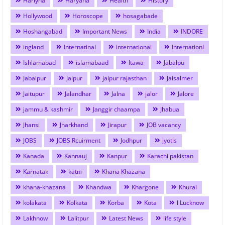
Hariyna
Haryana
Health
History
Hollywood
Horoscope
hosagabade
Hoshangabad
Important News
India
INDORE
ingland
Internatinal
international
Internationl
Ishlamabad
islamabaad
Itawa
Jabalpu
Jabalpur
Jaipur
jaipur rajasthan
Jaisalmer
Jaitupur
Jalandhar
Jalna
jalor
Jalore
jammu & kashmir
Janggir chaampa
Jhabua
Jhansi
Jharkhand
Jirapur
JOB vacancy
JOBS
JOBS Rcuirment
Jodhpur
jyotis
Kanada
Kannauj
Kanpur
Karachi pakistan
Karnatak
katni
Khana Khazana
khana-khazana
Khandwa
Khargone
Khurai
kolakata
Kolkata
Korba
Kota
l Lucknow
Lakhnow
Lalitpur
Latest News
life style