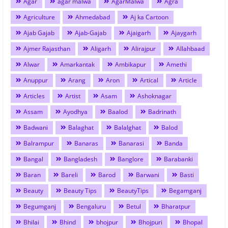
Agar
agar malwa
AgarMalwa
Agra
Agriculture
Ahmedabad
Aj ka Cartoon
Ajab Gajab
Ajab-Gajab
Ajaigarh
Ajaygarh
Ajmer Rajasthan
Aligarh
Alirajpur
Allahbaad
Alwar
Amarkantak
Ambikapur
Amethi
Anuppur
Arang
Aron
Artical
Article
Articles
Artist
Asam
Ashoknagar
Assam
Ayodhya
Baalod
Badrinath
Badwani
Balaghat
Balalghat
Balod
Balrampur
Banaras
Banarasi
Banda
Bangal
Bangladesh
Banglore
Barabanki
Baran
Bareli
Barod
Barwani
Basti
Beauty
Beauty Tips
BeautyTips
Begamganj
Begumganj
Bengaluru
Betul
Bharatpur
Bhilai
Bhind
bhojpur
Bhojpuri
Bhopal