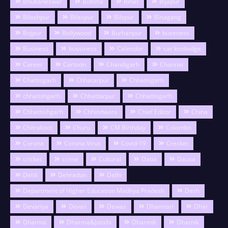
Bhubaneswar
Bidisha
Bihar
Bijapur
Bilashpur
Bilaspur
Bilspur
Binagang
Bojpur
Bollywood
Burhanpur
buseness
Business
bussiness
Calendor
car knolwdge
Career
Cartoon
Chandigarh
Channai
Chattisgarh
Chhatarpur
Chhatisgarh
chhatishgarh
Chhattarpur
Chhattisgarh
Chhattishgarh
Chhindwara
Chief Editor
China
Chitrakoot
Churu
CM Birthday
Colombo
Corona
Corona Virus
Covid-19
Crecket
cricket
crime
Cultural
Datia
Dausa
Dehli
Dehradun
Delhi
Department of Higher Education Madhya Pradesh
Desh
Devariya
Devas
Dewas
Dhamtari
Dhar
Dharma
Dharma&Jotishi
Dharmik
Dharnik