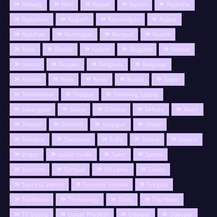
Railway
Rain
Raipur
Raisen
Rajastha
Rajasthan
Rajgarh
Rajnandgao
Rajpur
Rajsthan
Ramnagar
Rampur
Ranchi
Rape
Rasifal
ratlam
Raygarh
Raypur
recent
Recipes
Religions
Religious
Relison
Reva
Rewa
Russia
Sagar
Saharanpur
Sajapur
Samsung Laptop
Sarangpur
Satna
Science
Sehore
Seoni
Shaakti
Shahdol
shajapur
Shakti
Sheopur
Sheopure
Sidhi
Sihore
Silwani
singer
social media
Sport
Sports
Sportsm
Spritual
Sri Lanka
States
Success Stories
Summer Season
Surguja
Taalibaan
Technology
Tools
Top News
TV Gossip
Uattar Pradesh
Udaipur
Udaypur