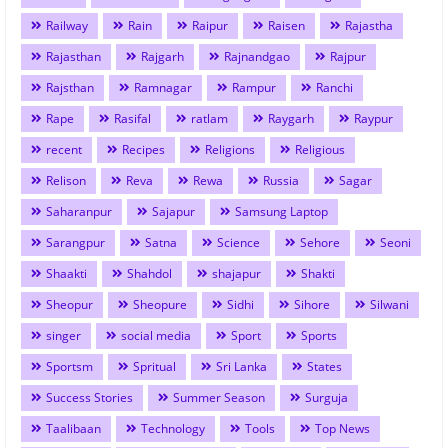
Railway
Rain
Raipur
Raisen
Rajastha
Rajasthan
Rajgarh
Rajnandgao
Rajpur
Rajsthan
Ramnagar
Rampur
Ranchi
Rape
Rasifal
ratlam
Raygarh
Raypur
recent
Recipes
Religions
Religious
Relison
Reva
Rewa
Russia
Sagar
Saharanpur
Sajapur
Samsung Laptop
Sarangpur
Satna
Science
Sehore
Seoni
Shaakti
Shahdol
shajapur
Shakti
Sheopur
Sheopure
Sidhi
Sihore
Silwani
singer
social media
Sport
Sports
Sportsm
Spritual
Sri Lanka
States
Success Stories
Summer Season
Surguja
Taalibaan
Technology
Tools
Top News