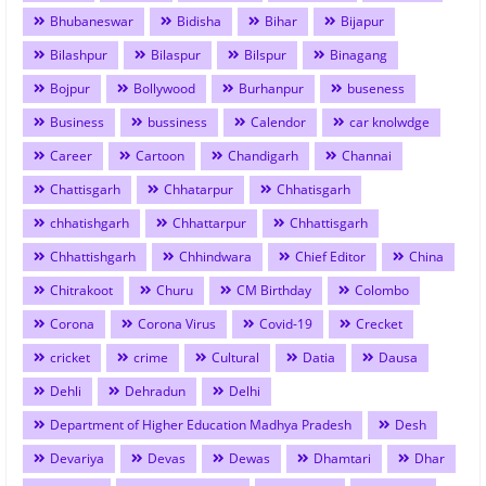
Bhubaneswar
Bidisha
Bihar
Bijapur
Bilashpur
Bilaspur
Bilspur
Binagang
Bojpur
Bollywood
Burhanpur
buseness
Business
bussiness
Calendor
car knolwdge
Career
Cartoon
Chandigarh
Channai
Chattisgarh
Chhatarpur
Chhatisgarh
chhatishgarh
Chhattarpur
Chhattisgarh
Chhattishgarh
Chhindwara
Chief Editor
China
Chitrakoot
Churu
CM Birthday
Colombo
Corona
Corona Virus
Covid-19
Crecket
cricket
crime
Cultural
Datia
Dausa
Dehli
Dehradun
Delhi
Department of Higher Education Madhya Pradesh
Desh
Devariya
Devas
Dewas
Dhamtari
Dhar