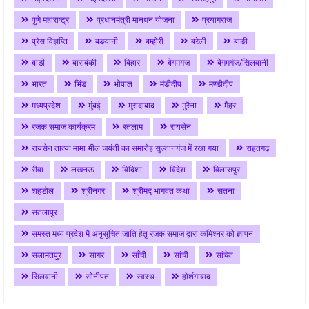
पुणे महाराष्ट्र
प्रधानमंत्री मानधन योजना
प्रयागराज
प्रेस विज्ञप्ति
बङवानी
बम्होरी
बरेली
बाङी
बाडी
बाराबंकी
बिहार
बेगमगंज
बेगमगंज/सिलवानी
भारत
भिंड
भोपाल
मंडीदीप
मण्डीदीप
मध्यप्रदेश
मुंबई
मुरादाबाद
मुरैना
मैहर
रजक समाज कार्यक्रम
रतलाम
रायसेन
रायसेन तात्या मामा भील जयंती का समारोह सुल्तानगंज में रखा गया
राहतगढ़
रीवा
लखनऊ
विदिशा
विदेश
विलासपुर
शहडोल
श्रीनगर
श्रीमद् भागवत कथा
सतना
सतलापुर
समस्त मध्य प्रदेश मै अनुसूचित जाति हेतु रजक समाज द्वारा कमिश्नर को ज्ञापन
सलामतपुर
सागर
साँची
सांची
सांचेत
सिलवानी
सोनीपत
स्वस्थ
होशंगाबाद