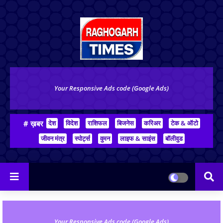
Your Responsive Ads code (Google Ads)
# ख़बर
देश
विदेश
राशिफल
बिजनेस
करिअर
टेक & ऑटो
जीवन मंत्र
स्पोर्ट्स
वुमन
लाइफ & साइंस
बॉलीवुड
Your Responsive Ads code (Google Ads)