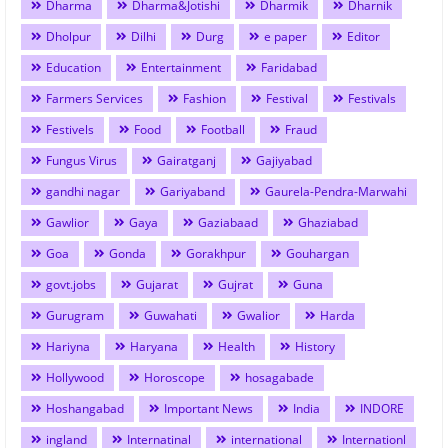
Dharma
Dharma&Jotishi
Dharmik
Dharnik
Dholpur
Dilhi
Durg
e paper
Editor
Education
Entertainment
Faridabad
Farmers Services
Fashion
Festival
Festivals
Festivels
Food
Football
Fraud
Fungus Virus
Gairatganj
Gajiyabad
gandhi nagar
Gariyaband
Gaurela-Pendra-Marwahi
Gawlior
Gaya
Gaziabaad
Ghaziabad
Goa
Gonda
Gorakhpur
Gouhargan
govt.jobs
Gujarat
Gujrat
Guna
Gurugram
Guwahati
Gwalior
Harda
Hariyna
Haryana
Health
History
Hollywood
Horoscope
hosagabade
Hoshangabad
Important News
India
INDORE
ingland
Internatinal
international
Internationl