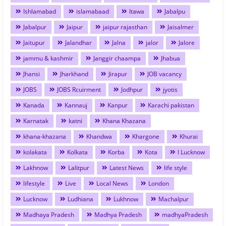
Ishlamabad
islamabaad
Itawa
Jabalpu
Jabalpur
Jaipur
jaipur rajasthan
Jaisalmer
Jaitupur
Jalandhar
Jalna
jalor
Jalore
jammu & kashmir
Janggir chaampa
Jhabua
Jhansi
Jharkhand
Jirapur
JOB vacancy
JOBS
JOBS Rcuirment
Jodhpur
jyotis
Kanada
Kannauj
Kanpur
Karachi pakistan
Karnatak
katni
Khana Khazana
khana-khazana
Khandwa
Khargone
Khurai
kolakata
Kolkata
Korba
Kota
l Lucknow
Lakhnow
Lalitpur
Latest News
life style
lifestyle
Live
Local News
London
Lucknow
Ludhiana
Lukhnow
Machalpur
Madhaya Pradesh
Madhya Pradesh
madhyaPradesh