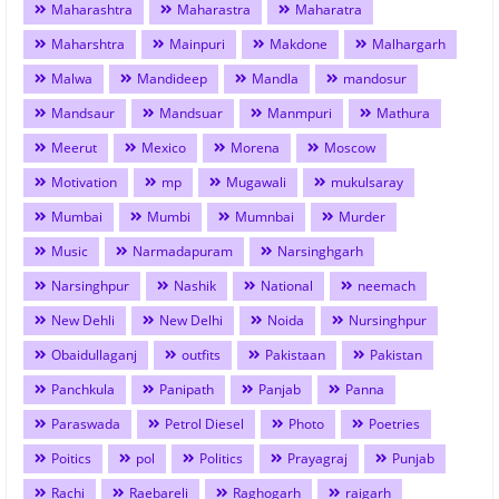
Maharashtra
Maharastra
Maharatra
Maharshtra
Mainpuri
Makdone
Malhargarh
Malwa
Mandideep
Mandla
mandosur
Mandsaur
Mandsuar
Manmpuri
Mathura
Meerut
Mexico
Morena
Moscow
Motivation
mp
Mugawali
mukulsaray
Mumbai
Mumbi
Mumnbai
Murder
Music
Narmadapuram
Narsinghgarh
Narsinghpur
Nashik
National
neemach
New Dehli
New Delhi
Noida
Nursinghpur
Obaidullaganj
outfits
Pakistaan
Pakistan
Panchkula
Panipath
Panjab
Panna
Paraswada
Petrol Diesel
Photo
Poetries
Poitics
pol
Politics
Prayagraj
Punjab
Rachi
Raebareli
Raghogarh
raigarh