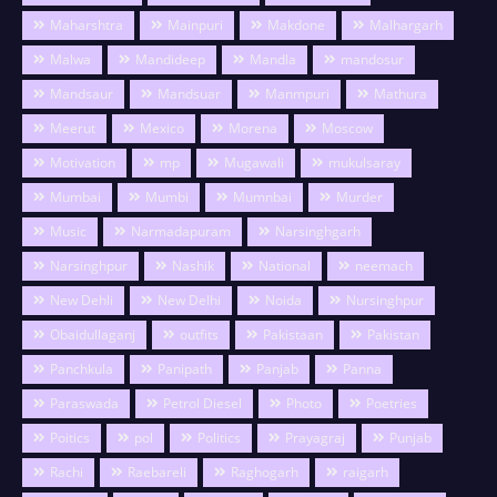
Maharshtra
Mainpuri
Makdone
Malhargarh
Malwa
Mandideep
Mandla
mandosur
Mandsaur
Mandsuar
Manmpuri
Mathura
Meerut
Mexico
Morena
Moscow
Motivation
mp
Mugawali
mukulsaray
Mumbai
Mumbi
Mumnbai
Murder
Music
Narmadapuram
Narsinghgarh
Narsinghpur
Nashik
National
neemach
New Dehli
New Delhi
Noida
Nursinghpur
Obaidullaganj
outfits
Pakistaan
Pakistan
Panchkula
Panipath
Panjab
Panna
Paraswada
Petrol Diesel
Photo
Poetries
Poitics
pol
Politics
Prayagraj
Punjab
Rachi
Raebareli
Raghogarh
raigarh