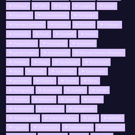
Dholpur
Dilhi
Durg
e paper
Editor
Education
Entertainment
Faridabad
Farmers Services
Fashion
Festival
Festivals
Festivels
Food
Football
Fraud
Fungus Virus
Gairatganj
Gajiyabad
gandhi nagar
Gariyaband
Gaurela-Pendra-Marwahi
Gawlior
Gaya
Gaziabaad
Ghaziabad
Goa
Gonda
Gorakhpur
Gouhargan
govt.jobs
Gujarat
Gujrat
Guna
Gurugram
Guwahati
Gwalior
Harda
Hariyna
Haryana
Health
History
Hollywood
Horoscope
hosagabade
Hoshangabad
Important News
India
INDORE
ingland
Internatinal
international
Internationl