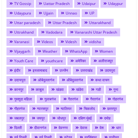
TV Gossip
Uattar Pradesh
Udaipur
Udaypur
Udaypura
Ujjain
Unnao
UP
Uttar paradesh
Uttar Pradesh
Uttarakhand
Uttrakhand
Vadodara
Vanarashi Uttar Pradesh
Varanasi
Videos
Videsh
vidisha
Vijaygarh
Weather
WhatsApp
Women
Youth Care
youthcare
अमेरिका
अलीराजपुर
इंदौर
इस्लामाबाद
उज्जैन
उत्तराखंड
उदयपुरा
उदायपुरा
ओबेदुल्लागंज
औबेदुल्लागंज
कथा वाचन
कानपुर
काबुल
खंडवा
खंडेरा
गङी
गुना
गुमशुदा महिला
गुलाबगंज
गैतरगंज
गैरतगंज
गोहरगंज
गौहरगंज
ग्यारसपुर
ग्वालियर
चिकलोद
छतरपुर
जबलपुर
जयपुर
जोधपुर
दक्षिण मुंबई
दमोह
दिल्ली
दीवानगंज
देवनगर
देवास
देश
धार
नई दिल्ली
नई दिल्ली
नटेरन
नरसिंहपुर
पानीपत