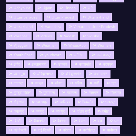
Udaypura
Ujjain
Unnao
UP
Uttar paradesh
Uttar Pradesh
Uttarakhand
Uttrakhand
Vadodara
Vanarashi Uttar Pradesh
Varanasi
Videos
Videsh
vidisha
Vijaygarh
Weather
WhatsApp
Women
Youth Care
youthcare
अमेरिका
अलीराजपुर
इंदौर
इस्लामाबाद
उज्जैन
उत्तराखंड
उदयपुरा
उदायपुरा
ओबेदुल्लागंज
औबेदुल्लागंज
कथा वाचन
कानपुर
काबुल
खंडवा
खंडेरा
गङी
गुना
गुमशुदा महिला
गुलाबगंज
गैतरगंज
गैरतगंज
गोहरगंज
गौहरगंज
ग्यारसपुर
ग्वालियर
चिकलोद
छतरपुर
जबलपुर
जयपुर
जोधपुर
दक्षिण मुंबई
दमोह
दिल्ली
दीवानगंज
देवनगर
देवास
देश
धार
नई दिल्ली
नई दिल्ली
नटेरन
नरसिंहपुर
पानीपत