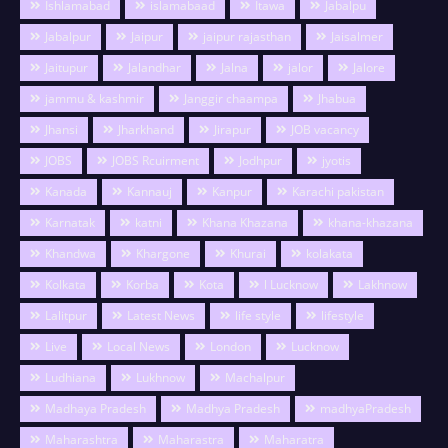
Ishlamabad
islamabaad
Itawa
Jabalpu
Jabalpur
Jaipur
jaipur rajasthan
Jaisalmer
Jaitupur
Jalandhar
Jalna
jalor
Jalore
jammu & kashmir
Janggir chaampa
Jhabua
Jhansi
Jharkhand
Jirapur
JOB vacancy
JOBS
JOBS Rcuirment
Jodhpur
jyotis
Kanada
Kannauj
Kanpur
Karachi pakistan
Karnatak
katni
Khana Khazana
khana-khazana
Khandwa
Khargone
Khurai
kolakata
Kolkata
Korba
Kota
l Lucknow
Lakhnow
Lalitpur
Latest News
life style
lifestyle
Live
Local News
London
Lucknow
Ludhiana
Lukhnow
Machalpur
Madhaya Pradesh
Madhya Pradesh
madhyaPradesh
Maharashtra
Maharastra
Maharatra