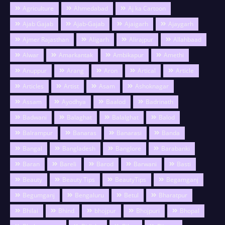
Agriculture
Ahmedabad
Aj ka Cartoon
Ajab Gajab
Ajab-Gajab
Ajaigarh
Ajaygarh
Ajmer Rajasthan
Aligarh
Alirajpur
Allahbaad
Alwar
Amarkantak
Ambikapur
Amethi
Anuppur
Arang
Aron
Artical
Article
Articles
Artist
Asam
Ashoknagar
Assam
Ayodhya
Baalod
Badrinath
Badwani
Balaghat
Balalghat
Balod
Balrampur
Banaras
Banarasi
Banda
Bangal
Bangladesh
Banglore
Barabanki
Baran
Bareli
Barod
Barwani
Basti
Beauty
Beauty Tips
BeautyTips
Begamganj
Begumganj
Bengaluru
Betul
Bharatpur
Bhilai
Bhind
bhojpur
Bhojpuri
Bhopal