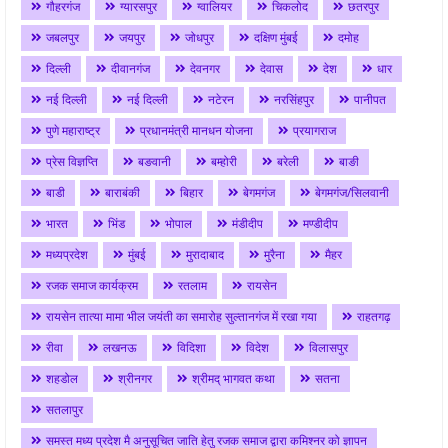
गौहरगंज
ग्यारसपुर
ग्वालियर
चिकलोद
छतरपुर
जबलपुर
जयपुर
जोधपुर
दक्षिण मुंबई
दमोह
दिल्ली
दीवानगंज
देवनगर
देवास
देश
धार
नई दिल्ली
नई दिल्ली
नटेरन
नरसिंहपुर
पानीपत
पुणे महाराष्ट्र
प्रधानमंत्री मानधन योजना
प्रयागराज
प्रेस विज्ञप्ति
बङवानी
बम्होरी
बरेली
बाङी
बाडी
बाराबंकी
बिहार
बेगमगंज
बेगमगंज/सिलवानी
भारत
भिंड
भोपाल
मंडीदीप
मण्डीदीप
मध्यप्रदेश
मुंबई
मुरादाबाद
मुरैना
मैहर
रजक समाज कार्यक्रम
रतलाम
रायसेन
रायसेन तात्या मामा भील जयंती का समारोह सुल्तानगंज में रखा गया
राहतगढ़
रीवा
लखनऊ
विदिशा
विदेश
विलासपुर
शहडोल
श्रीनगर
श्रीमद् भागवत कथा
सतना
सतलापुर
समस्त मध्य प्रदेश मै अनुसूचित जाति हेतु रजक समाज द्वारा कमिश्नर को ज्ञापन