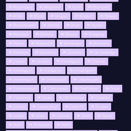
Begumganj
Bengaluru
Betul
Bharatpur
Bhilai
Bhind
bhojpur
Bhojpuri
Bhopal
Bhubaneswar
Bidisha
Bihar
Bijapur
Bilashpur
Bilaspur
Bilspur
Binagang
Bojpur
Bollywood
Burhanpur
buseness
Business
bussiness
Calendor
car knolwdge
Career
Cartoon
Chandigarh
Channai
Chattisgarh
Chhatarpur
Chhatisgarh
chhatishgarh
Chhattarpur
Chhattisgarh
Chhattishgarh
Chhindwara
Chief Editor
China
Chitrakoot
Churu
CM Birthday
Colombo
Corona
Corona Virus
Covid-19
Crecket
cricket
crime
Cultural
Datia
Dausa
Dehli
Dehradun
Delhi