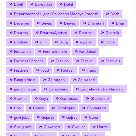
Dehli
Dehradun
Delhi
Department of Higher Education Madhya Pradesh
Desh
Devariya
Devas
Dewas
Dhamtari
Dhar
Dharma
Dharma&Jotishi
Dharmik
Dharnik
Dholpur
Dilhi
Durg
e paper
Editor
Education
Entertainment
Faridabad
Farmers Services
Fashion
Festival
Festivals
Festivels
Food
Football
Fraud
Fungus Virus
Gairatganj
Gajiyabad
gandhi nagar
Gariyaband
Gaurela-Pendra-Marwahi
Gawlior
Gaya
Gaziabaad
Ghaziabad
Goa
Gonda
Gorakhpur
Gouhargan
govt.jobs
Gujarat
Gujrat
Guna
Gurugram
Guwahati
Gwalior
Harda