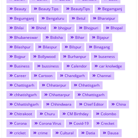
Beauty
Beauty Tips
BeautyTips
Begamganj
Begumganj
Bengaluru
Betul
Bharatpur
Bhilai
Bhind
bhojpur
Bhojpuri
Bhopal
Bhubaneswar
Bidisha
Bihar
Bijapur
Bilashpur
Bilaspur
Bilspur
Binagang
Bojpur
Bollywood
Burhanpur
buseness
Business
bussiness
Calendor
car knolwdge
Career
Cartoon
Chandigarh
Channai
Chattisgarh
Chhatarpur
Chhatisgarh
chhatishgarh
Chhattarpur
Chhattisgarh
Chhattishgarh
Chhindwara
Chief Editor
China
Chitrakoot
Churu
CM Birthday
Colombo
Corona
Corona Virus
Covid-19
Crecket
cricket
crime
Cultural
Datia
Dausa