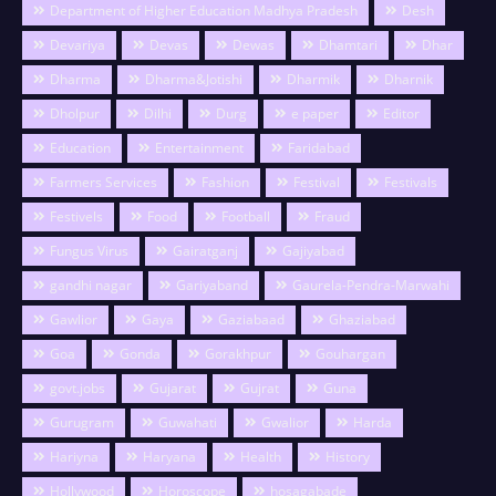
Department of Higher Education Madhya Pradesh
Desh
Devariya
Devas
Dewas
Dhamtari
Dhar
Dharma
Dharma&Jotishi
Dharmik
Dharnik
Dholpur
Dilhi
Durg
e paper
Editor
Education
Entertainment
Faridabad
Farmers Services
Fashion
Festival
Festivals
Festivels
Food
Football
Fraud
Fungus Virus
Gairatganj
Gajiyabad
gandhi nagar
Gariyaband
Gaurela-Pendra-Marwahi
Gawlior
Gaya
Gaziabaad
Ghaziabad
Goa
Gonda
Gorakhpur
Gouhargan
govt.jobs
Gujarat
Gujrat
Guna
Gurugram
Guwahati
Gwalior
Harda
Hariyna
Haryana
Health
History
Hollywood
Horoscope
hosagabade