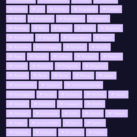
Poitics
pol
Politics
Prayagraj
Punjab
Rachi
Raebareli
Raghogarh
raigarh
Railway
Rain
Raipur
Raisen
Rajastha
Rajasthan
Rajgarh
Rajnandgao
Rajpur
Rajsthan
Ramnagar
Rampur
Ranchi
Rape
Rasifal
ratlam
Raygarh
Raypur
recent
Recipes
Religions
Religious
Relison
Reva
Rewa
Russia
Sagar
Saharanpur
Sajapur
Samsung Laptop
Sarangpur
Satna
Science
Sehore
Seoni
Shaakti
Shahdol
shajapur
Shakti
Sheopur
Sheopure
Sidhi
Sihore
Silwani
singer
social media
Sport
Sports
Sportsm
Spritual
Sri Lanka
States