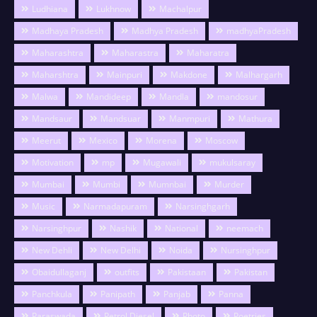
Ludhiana
Lukhnow
Machalpur
Madhaya Pradesh
Madhya Pradesh
madhyaPradesh
Maharashtra
Maharastra
Maharatra
Maharshtra
Mainpuri
Makdone
Malhargarh
Malwa
Mandideep
Mandla
mandosur
Mandsaur
Mandsuar
Manmpuri
Mathura
Meerut
Mexico
Morena
Moscow
Motivation
mp
Mugawali
mukulsaray
Mumbai
Mumbi
Mumnbai
Murder
Music
Narmadapuram
Narsinghgarh
Narsinghpur
Nashik
National
neemach
New Dehli
New Delhi
Noida
Nursinghpur
Obaidullaganj
outfits
Pakistaan
Pakistan
Panchkula
Panipath
Panjab
Panna
Paraswada
Petrol Diesel
Photo
Poetries