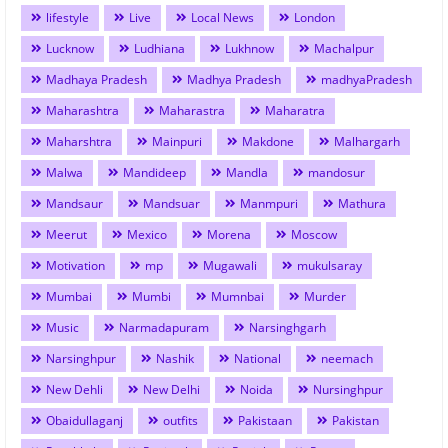
lifestyle
Live
Local News
London
Lucknow
Ludhiana
Lukhnow
Machalpur
Madhaya Pradesh
Madhya Pradesh
madhyaPradesh
Maharashtra
Maharastra
Maharatra
Maharshtra
Mainpuri
Makdone
Malhargarh
Malwa
Mandideep
Mandla
mandosur
Mandsaur
Mandsuar
Manmpuri
Mathura
Meerut
Mexico
Morena
Moscow
Motivation
mp
Mugawali
mukulsaray
Mumbai
Mumbi
Mumnbai
Murder
Music
Narmadapuram
Narsinghgarh
Narsinghpur
Nashik
National
neemach
New Dehli
New Delhi
Noida
Nursinghpur
Obaidullaganj
outfits
Pakistaan
Pakistan