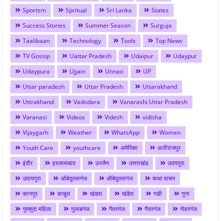
Sportsm
Spritual
Sri Lanka
States
Success Stories
Summer Season
Surguja
Taalibaan
Technology
Tools
Top News
TV Gossip
Uattar Pradesh
Udaipur
Udaypur
Udaypura
Ujjain
Unnao
UP
Uttar paradesh
Uttar Pradesh
Uttarakhand
Uttrakhand
Vadodara
Vanarashi Uttar Pradesh
Varanasi
Videos
Videsh
vidisha
Vijaygarh
Weather
WhatsApp
Women
Youth Care
youthcare
अमेरिका
अलीराजपुर
इंदौर
इस्लामाबाद
उज्जैन
उत्तराखंड
उदयपुरा
उदायपुरा
ओबेदुल्लागंज
औबेदुल्लागंज
कथा वाचन
कानपुर
काबुल
खंडवा
खंडेरा
गङी
गुना
गुमशुदा महिला
गुलाबगंज
गैतरगंज
गैरतगंज
गोहरगंज