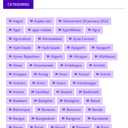
CATEGORIES
Aagra
Aapka star
Advisement 26 January 2022
Agar
agar malwa
AgarMalwa
Agra
Agriculture
Ahmedabad
Aj ka Cartoon
Ajab Gajab
Ajab-Gajab
Ajaigarh
Ajaygarh
Ajmer Rajasthan
Aligarh
Alirajpur
Allahbaad
Alwar
Amarkantak
Ambikapur
Amethi
Anuppur
Arang
Aron
Artical
Article
Articles
Artist
Asam
Ashoknagar
Assam
Ayodhya
Baalod
Badrinath
Badwani
Balaghat
Balalghat
Balod
Balrampur
Banaras
Banarasi
Banda
Bangal
Bangladesh
Banglore
Barabanki
Baran
Bareli
Barod
Barwani
Basti