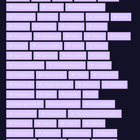
Saharanpur
Sajapur
Samsung Laptop
Sarangpur
Satna
Science
Sehore
Seoni
Shaakti
Shahdol
shajapur
Shakti
Sheopur
Sheopure
Sidhi
Sihore
Silwani
singer
social media
Sport
Sports
Sportsm
Spritual
Sri Lanka
States
Success Stories
Summer Season
Surguja
Taalibaan
Technology
Tools
Top News
TV Gossip
Uattar Pradesh
Udaipur
Udaypur
Udaypura
Ujjain
Unnao
UP
Uttar paradesh
Uttar Pradesh
Uttarakhand
Uttrakhand
Vadodara
Vanarashi Uttar Pradesh
Varanasi
Videos
Videsh
vidisha
Vijaygarh
Weather
WhatsApp
Women