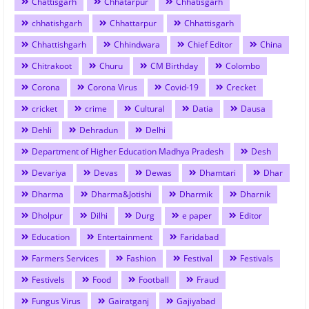
Chattisgarh
Chhatarpur
Chhatisgarh
chhatishgarh
Chhattarpur
Chhattisgarh
Chhattishgarh
Chhindwara
Chief Editor
China
Chitrakoot
Churu
CM Birthday
Colombo
Corona
Corona Virus
Covid-19
Crecket
cricket
crime
Cultural
Datia
Dausa
Dehli
Dehradun
Delhi
Department of Higher Education Madhya Pradesh
Desh
Devariya
Devas
Dewas
Dhamtari
Dhar
Dharma
Dharma&Jotishi
Dharmik
Dharnik
Dholpur
Dilhi
Durg
e paper
Editor
Education
Entertainment
Faridabad
Farmers Services
Fashion
Festival
Festivals
Festivels
Food
Football
Fraud
Fungus Virus
Gairatganj
Gajiyabad