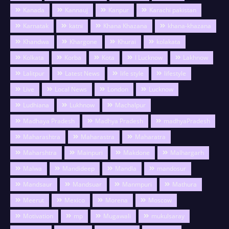
Kanada
Kannauj
Kanpur
Karachi pakistan
Karnatak
katni
Khana Khazana
khana-khazana
Khandwa
Khargone
Khurai
kolakata
Kolkata
Korba
Kota
l Lucknow
Lakhnow
Lalitpur
Latest News
life style
lifestyle
Live
Local News
London
Lucknow
Ludhiana
Lukhnow
Machalpur
Madhaya Pradesh
Madhya Pradesh
madhyaPradesh
Maharashtra
Maharastra
Maharatra
Maharshtra
Mainpuri
Makdone
Malhargarh
Malwa
Mandideep
Mandla
mandosur
Mandsaur
Mandsuar
Manmpuri
Mathura
Meerut
Mexico
Morena
Moscow
Motivation
mp
Mugawali
mukulsaray