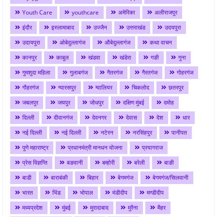
Youth Care
youthcare
अमेरिका
अलीराजपुर
इंदौर
इस्लामाबाद
उज्जैन
उत्तराखंड
उदयपुरा
उदायपुरा
ओबेदुल्लागंज
औबेदुल्लागंज
कथा वाचन
कानपुर
काबुल
खंडवा
खंडेरा
गङी
गुना
गुमशुदा महिला
गुलाबगंज
गैतरगंज
गैरतगंज
गोहरगंज
गौहरगंज
ग्यारसपुर
ग्वालियर
चिकलोद
छतरपुर
जबलपुर
जयपुर
जोधपुर
दक्षिण मुंबई
दमोह
दिल्ली
दीवानगंज
देवनगर
देवास
देश
धार
नई दिल्ली
नई दिल्ली
नटेरन
नरसिंहपुर
पानीपत
पुणे महाराष्ट्र
प्रधानमंत्री मानधन योजना
प्रयागराज
प्रेस विज्ञप्ति
बङवानी
बम्होरी
बरेली
बाङी
बाडी
बाराबंकी
बिहार
बेगमगंज
बेगमगंज/सिलवानी
भारत
भिंड
भोपाल
मंडीदीप
मण्डीदीप
मध्यप्रदेश
मुंबई
मुरादाबाद
मुरैना
मैहर