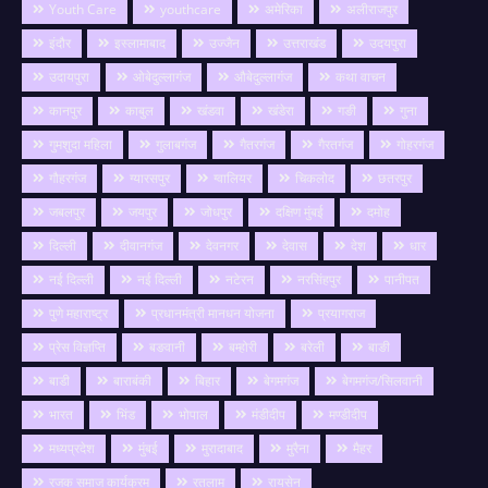
Youth Care
youthcare
अमेरिका
अलीराजपुर
इंदौर
इस्लामाबाद
उज्जैन
उत्तराखंड
उदयपुरा
उदायपुरा
ओबेदुल्लागंज
औबेदुल्लागंज
कथा वाचन
कानपुर
काबुल
खंडवा
खंडेरा
गङी
गुना
गुमशुदा महिला
गुलाबगंज
गैतरगंज
गैरतगंज
गोहरगंज
गौहरगंज
ग्यारसपुर
ग्वालियर
चिकलोद
छतरपुर
जबलपुर
जयपुर
जोधपुर
दक्षिण मुंबई
दमोह
दिल्ली
दीवानगंज
देवनगर
देवास
देश
धार
नई दिल्ली
नई दिल्ली
नटेरन
नरसिंहपुर
पानीपत
पुणे महाराष्ट्र
प्रधानमंत्री मानधन योजना
प्रयागराज
प्रेस विज्ञप्ति
बङवानी
बम्होरी
बरेली
बाङी
बाडी
बाराबंकी
बिहार
बेगमगंज
बेगमगंज/सिलवानी
भारत
भिंड
भोपाल
मंडीदीप
मण्डीदीप
मध्यप्रदेश
मुंबई
मुरादाबाद
मुरैना
मैहर
रजक समाज कार्यक्रम
रतलाम
रायसेन