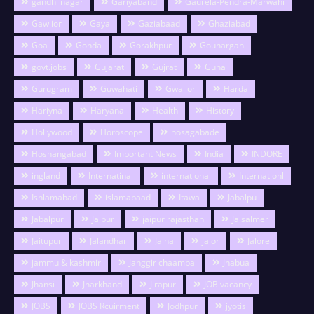
gandhi nagar
Gariyaband
Gaurela-Pendra-Marwahi
Gawlior
Gaya
Gaziabaad
Ghaziabad
Goa
Gonda
Gorakhpur
Gouhargan
govt.jobs
Gujarat
Gujrat
Guna
Gurugram
Guwahati
Gwalior
Harda
Hariyna
Haryana
Health
History
Hollywood
Horoscope
hosagabade
Hoshangabad
Important News
India
INDORE
ingland
Internatinal
international
Internationl
Ishlamabad
islamabaad
Itawa
Jabalpu
Jabalpur
Jaipur
jaipur rajasthan
Jaisalmer
Jaitupur
Jalandhar
Jalna
jalor
Jalore
jammu & kashmir
Janggir chaampa
Jhabua
Jhansi
Jharkhand
Jirapur
JOB vacancy
JOBS
JOBS Rcuirment
Jodhpur
jyotis