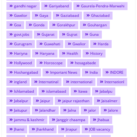
gandhi nagar
Gariyaband
Gaurela-Pendra-Marwahi
Gawlior
Gaya
Gaziabaad
Ghaziabad
Goa
Gonda
Gorakhpur
Gouhargan
govt.jobs
Gujarat
Gujrat
Guna
Gurugram
Guwahati
Gwalior
Harda
Hariyna
Haryana
Health
History
Hollywood
Horoscope
hosagabade
Hoshangabad
Important News
India
INDORE
ingland
Internatinal
international
Internationl
Ishlamabad
islamabaad
Itawa
Jabalpu
Jabalpur
Jaipur
jaipur rajasthan
Jaisalmer
Jaitupur
Jalandhar
Jalna
jalor
Jalore
jammu & kashmir
Janggir chaampa
Jhabua
Jhansi
Jharkhand
Jirapur
JOB vacancy