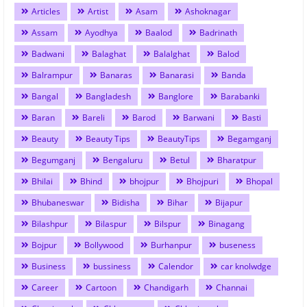
Articles
Artist
Asam
Ashoknagar
Assam
Ayodhya
Baalod
Badrinath
Badwani
Balaghat
Balalghat
Balod
Balrampur
Banaras
Banarasi
Banda
Bangal
Bangladesh
Banglore
Barabanki
Baran
Bareli
Barod
Barwani
Basti
Beauty
Beauty Tips
BeautyTips
Begamganj
Begumganj
Bengaluru
Betul
Bharatpur
Bhilai
Bhind
bhojpur
Bhojpuri
Bhopal
Bhubaneswar
Bidisha
Bihar
Bijapur
Bilashpur
Bilaspur
Bilspur
Binagang
Bojpur
Bollywood
Burhanpur
buseness
Business
bussiness
Calendor
car knolwdge
Career
Cartoon
Chandigarh
Channai