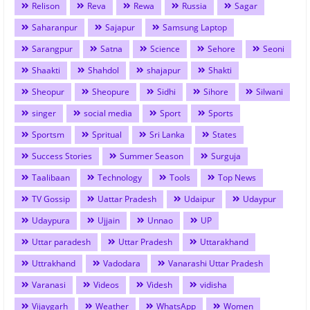
Relison
Reva
Rewa
Russia
Sagar
Saharanpur
Sajapur
Samsung Laptop
Sarangpur
Satna
Science
Sehore
Seoni
Shaakti
Shahdol
shajapur
Shakti
Sheopur
Sheopure
Sidhi
Sihore
Silwani
singer
social media
Sport
Sports
Sportsm
Spritual
Sri Lanka
States
Success Stories
Summer Season
Surguja
Taalibaan
Technology
Tools
Top News
TV Gossip
Uattar Pradesh
Udaipur
Udaypur
Udaypura
Ujjain
Unnao
UP
Uttar paradesh
Uttar Pradesh
Uttarakhand
Uttrakhand
Vadodara
Vanarashi Uttar Pradesh
Varanasi
Videos
Videsh
vidisha
Vijaygarh
Weather
WhatsApp
Women