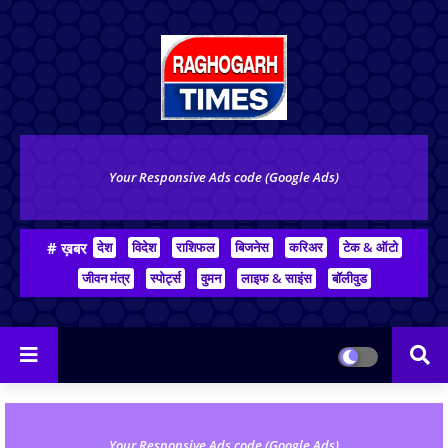
Your Responsive Ads code (Google Ads)
# ख़बर
देश
विदेश
राशिफल
बिजनेस
करिअर
टेक & ऑटो
जीवन मंत्र
स्पोर्ट्स
वुमन
लाइफ & साइंस
बॉलीवुड
Your Responsive Ads code (Google Ads)