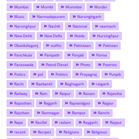
Mumbai
Mumbi
Mumnbai
Murder
Music
Narmadapuram
Narsinghgarh
Narsinghpur
Nashik
National
neemach
New Dehli
New Delhi
Noida
Nursinghpur
Obaidullaganj
outfits
Pakistaan
Pakistan
Panchkula
Panipath
Panjab
Panna
Paraswada
Petrol Diesel
Photo
Poetries
Poitics
pol
Politics
Prayagraj
Punjab
Rachi
Raebareli
Raghogarh
raigarh
Railway
Rain
Raipur
Raisen
Rajastha
Rajasthan
Rajgarh
Rajnandgao
Rajpur
Rajsthan
Ramnagar
Rampur
Ranchi
Rape
Rasifal
ratlam
Raygarh
Raypur
recent
Recipes
Religions
Religious