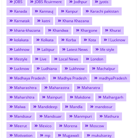
JOBS
JOBS Rcuirment
Jodhpur
jyotis
Kanada
Kannauj
Kanpur
Karachi pakistan
Karnatak
katni
Khana Khazana
khana-khazana
Khandwa
Khargone
Khurai
kolakata
Kolkata
Korba
Kota
l Lucknow
Lakhnow
Lalitpur
Latest News
life style
lifestyle
Live
Local News
London
Lucknow
Ludhiana
Lukhnow
Machalpur
Madhaya Pradesh
Madhya Pradesh
madhyaPradesh
Maharashtra
Maharastra
Maharatra
Maharshtra
Mainpuri
Makdone
Malhargarh
Malwa
Mandideep
Mandla
mandosur
Mandsaur
Mandsuar
Manmpuri
Mathura
Meerut
Mexico
Morena
Moscow
Motivation
mp
Mugawali
mukulsaray