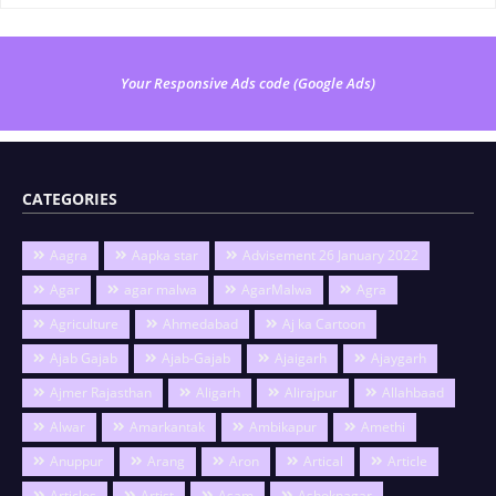
Your Responsive Ads code (Google Ads)
CATEGORIES
Aagra
Aapka star
Advisement 26 January 2022
Agar
agar malwa
AgarMalwa
Agra
Agriculture
Ahmedabad
Aj ka Cartoon
Ajab Gajab
Ajab-Gajab
Ajaigarh
Ajaygarh
Ajmer Rajasthan
Aligarh
Alirajpur
Allahbaad
Alwar
Amarkantak
Ambikapur
Amethi
Anuppur
Arang
Aron
Artical
Article
Articles
Artist
Asam
Ashoknagar