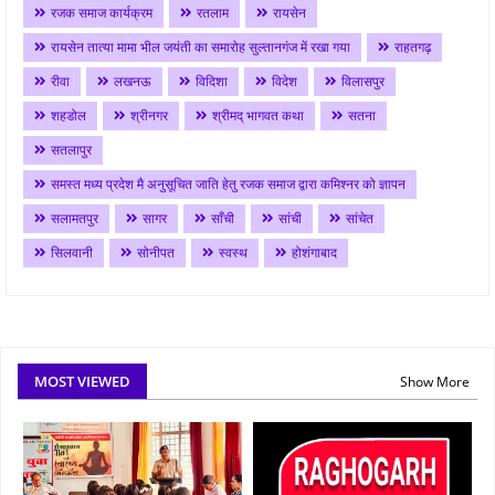
रजक समाज कार्यक्रम
रतलाम
रायसेन
रायसेन तात्या मामा भील जयंती का समारोह सुल्तानगंज में रखा गया
राहतगढ़
रीवा
लखनऊ
विदिशा
विदेश
विलासपुर
शहडोल
श्रीनगर
श्रीमद् भागवत कथा
सतना
सतलापुर
समस्त मध्य प्रदेश मै अनुसूचित जाति हेतु रजक समाज द्वारा कमिश्नर को ज्ञापन
सलामतपुर
सागर
साँची
सांची
सांचेत
सिलवानी
सोनीपत
स्वस्थ
होशंगाबाद
MOST VIEWED
Show More