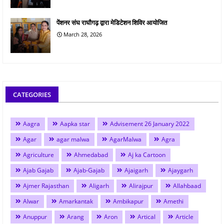
पेंशनर संघ राघौगढ़ द्वारा मेडिटेशन शिविर आयोजित
March 28, 2026
CATEGORIES
Aagra
Aapka star
Advisement 26 January 2022
Agar
agar malwa
AgarMalwa
Agra
Agriculture
Ahmedabad
Aj ka Cartoon
Ajab Gajab
Ajab-Gajab
Ajaigarh
Ajaygarh
Ajmer Rajasthan
Aligarh
Alirajpur
Allahbaad
Alwar
Amarkantak
Ambikapur
Amethi
Anuppur
Arang
Aron
Artical
Article