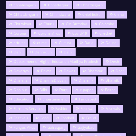
chhatishgarh
Chhattarpur
Chhattisgarh
Chhattishgarh
Chhindwara
Chief Editor
China
Chitrakoot
Churu
CM Birthday
Colombo
Corona
Corona Virus
Covid-19
Crecket
cricket
crime
Cultural
Datia
Dausa
Dehli
Dehradun
Delhi
Department of Higher Education Madhya Pradesh
Desh
Devariya
Devas
Dewas
Dhamtari
Dhar
Dharma
Dharma&Jotishi
Dharmik
Dharnik
Dholpur
Dilhi
Durg
e paper
Editor
Education
Entertainment
Faridabad
Farmers Services
Fashion
Festival
Festivals
Festivels
Food
Football
Fraud
Fungus Virus
Gairatganj
Gajiyabad