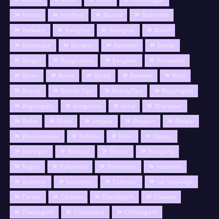
Assam
Ayodhya
Baalod
Badrinath
Badwani
Balaghat
Balalghat
Balod
Balrampur
Banaras
Banarasi
Banda
Bangal
Bangladesh
Banglore
Barabanki
Baran
Bareli
Barod
Barwani
Basti
Beauty
Beauty Tips
BeautyTips
Begamganj
Begumganj
Bengaluru
Betul
Bharatpur
Bhilai
Bhind
bhojpur
Bhojpuri
Bhopal
Bhubaneswar
Bidisha
Bihar
Bijapur
Bilashpur
Bilaspur
Bilspur
Binagang
Bojpur
Bollywood
Burhanpur
buseness
Business
bussiness
Calendor
car knolwdge
Career
Cartoon
Chandigarh
Channai
Chattisgarh
Chhatarpur
Chhatisgarh