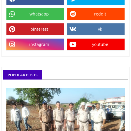
whatsapp
reddit
pinterest
vk
instagram
youtube
POPULAR POSTS