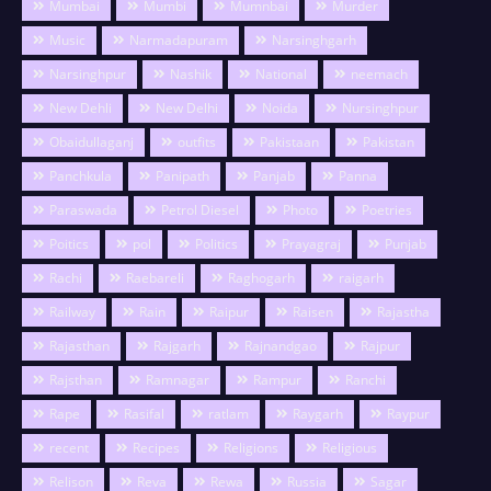
Mumbai
Mumbi
Mumnbai
Murder
Music
Narmadapuram
Narsinghgarh
Narsinghpur
Nashik
National
neemach
New Dehli
New Delhi
Noida
Nursinghpur
Obaidullaganj
outfits
Pakistaan
Pakistan
Panchkula
Panipath
Panjab
Panna
Paraswada
Petrol Diesel
Photo
Poetries
Poitics
pol
Politics
Prayagraj
Punjab
Rachi
Raebareli
Raghogarh
raigarh
Railway
Rain
Raipur
Raisen
Rajastha
Rajasthan
Rajgarh
Rajnandgao
Rajpur
Rajsthan
Ramnagar
Rampur
Ranchi
Rape
Rasifal
ratlam
Raygarh
Raypur
recent
Recipes
Religions
Religious
Relison
Reva
Rewa
Russia
Sagar