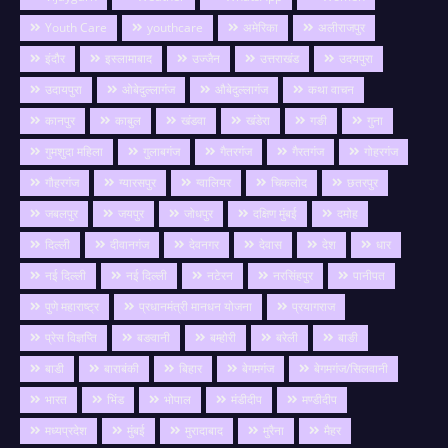
Youth Care
youthcare
अमेरिका
अलीराजपुर
इंदौर
इस्लामाबाद
उज्जैन
उत्तराखंड
उदयपुरा
उदायपुरा
ओबेदुल्लागंज
औबेदुल्लागंज
कथा वाचन
कानपुर
काबुल
खंडवा
खंडेरा
गङी
गुना
गुमशुदा महिला
गुलाबगंज
गैतरगंज
गैरतगंज
गोहरगंज
गौहरगंज
ग्यारसपुर
ग्वालियर
चिकलोद
छतरपुर
जबलपुर
जयपुर
जोधपुर
दक्षिण मुंबई
दमोह
दिल्ली
दीवानगंज
देवनगर
देवास
देश
धार
नई दिल्ली
नई दिल्ली
नटेरन
नरसिंहपुर
पानीपत
पुणे महाराष्ट्र
प्रधानमंत्री मानधन योजना
प्रयागराज
प्रेस विज्ञप्ति
बङवानी
बम्होरी
बरेली
बाङी
बाडी
बाराबंकी
बिहार
बेगमगंज
बेगमगंज/सिलवानी
भारत
भिंड
भोपाल
मंडीदीप
मण्डीदीप
मध्यप्रदेश
मुंबई
मुरादाबाद
मुरैना
मैहर