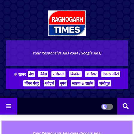
Your Responsive Ads code (Google Ads)
# ख़बर
देश
विदेश
राशिफल
बिजनेस
करिअर
टेक & ऑटो
जीवन मंत्र
स्पोर्ट्स
वुमन
लाइफ & साइंस
बॉलीवुड
Your Responsive Ads code (Google Ads)