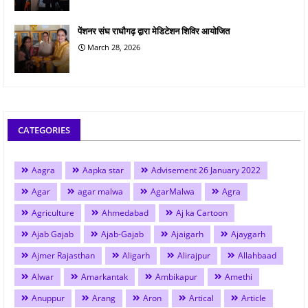
पेंशनर संघ राघौगढ़ द्वारा मेडिटेशन शिविर आयोजित
March 28, 2026
CATEGORIES
Aagra
Aapka star
Advisement 26 January 2022
Agar
agar malwa
AgarMalwa
Agra
Agriculture
Ahmedabad
Aj ka Cartoon
Ajab Gajab
Ajab-Gajab
Ajaigarh
Ajaygarh
Ajmer Rajasthan
Aligarh
Alirajpur
Allahbaad
Alwar
Amarkantak
Ambikapur
Amethi
Anuppur
Arang
Aron
Artical
Article