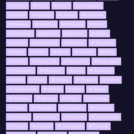
Articles
Artist
Asam
Ashoknagar
Assam
Ayodhya
Baalod
Badrinath
Badwani
Balaghat
Balalghat
Balod
Balrampur
Banaras
Banarasi
Banda
Bangal
Bangladesh
Banglore
Barabanki
Baran
Bareli
Barod
Barwani
Basti
Beauty
Beauty Tips
BeautyTips
Begamganj
Begumganj
Bengaluru
Betul
Bharatpur
Bhilai
Bhind
bhojpur
Bhojpuri
Bhopal
Bhubaneswar
Bidisha
Bihar
Bijapur
Bilashpur
Bilaspur
Bilspur
Binagang
Bojpur
Bollywood
Burhanpur
buseness
Business
bussiness
Calendor
car knolwdge
Career
Cartoon
Chandigarh
Channai