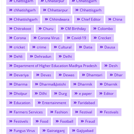
Chattisgarh
Chhatarpur
Chhatisgarh
chhatishgarh
Chhattarpur
Chhattisgarh
Chhattishgarh
Chhindwara
Chief Editor
China
Chitrakoot
Churu
CM Birthday
Colombo
Corona
Corona Virus
Covid-19
Crecket
cricket
crime
Cultural
Datia
Dausa
Dehli
Dehradun
Delhi
Department of Higher Education Madhya Pradesh
Desh
Devariya
Devas
Dewas
Dhamtari
Dhar
Dharma
Dharma&Jotishi
Dharmik
Dharnik
Dholpur
Dilhi
Durg
e paper
Editor
Education
Entertainment
Faridabad
Farmers Services
Fashion
Festival
Festivals
Festivels
Food
Football
Fraud
Fungus Virus
Gairatganj
Gajiyabad