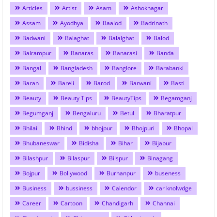
Articles
Artist
Asam
Ashoknagar
Assam
Ayodhya
Baalod
Badrinath
Badwani
Balaghat
Balalghat
Balod
Balrampur
Banaras
Banarasi
Banda
Bangal
Bangladesh
Banglore
Barabanki
Baran
Bareli
Barod
Barwani
Basti
Beauty
Beauty Tips
BeautyTips
Begamganj
Begumganj
Bengaluru
Betul
Bharatpur
Bhilai
Bhind
bhojpur
Bhojpuri
Bhopal
Bhubaneswar
Bidisha
Bihar
Bijapur
Bilashpur
Bilaspur
Bilspur
Binagang
Bojpur
Bollywood
Burhanpur
buseness
Business
bussiness
Calendor
car knolwdge
Career
Cartoon
Chandigarh
Channai