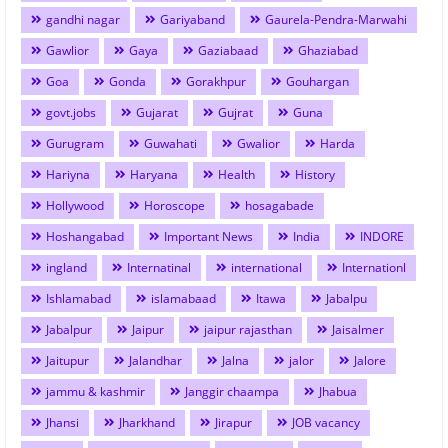
gandhi nagar
Gariyaband
Gaurela-Pendra-Marwahi
Gawlior
Gaya
Gaziabaad
Ghaziabad
Goa
Gonda
Gorakhpur
Gouhargan
govt.jobs
Gujarat
Gujrat
Guna
Gurugram
Guwahati
Gwalior
Harda
Hariyna
Haryana
Health
History
Hollywood
Horoscope
hosagabade
Hoshangabad
Important News
India
INDORE
ingland
Internatinal
international
Internationl
Ishlamabad
islamabaad
Itawa
Jabalpu
Jabalpur
Jaipur
jaipur rajasthan
Jaisalmer
Jaitupur
Jalandhar
Jalna
jalor
Jalore
jammu & kashmir
Janggir chaampa
Jhabua
Jhansi
Jharkhand
Jirapur
JOB vacancy