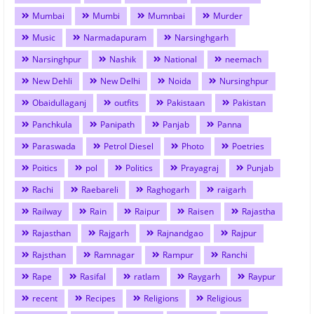
Mumbai
Mumbi
Mumnbai
Murder
Music
Narmadapuram
Narsinghgarh
Narsinghpur
Nashik
National
neemach
New Dehli
New Delhi
Noida
Nursinghpur
Obaidullaganj
outfits
Pakistaan
Pakistan
Panchkula
Panipath
Panjab
Panna
Paraswada
Petrol Diesel
Photo
Poetries
Poitics
pol
Politics
Prayagraj
Punjab
Rachi
Raebareli
Raghogarh
raigarh
Railway
Rain
Raipur
Raisen
Rajastha
Rajasthan
Rajgarh
Rajnandgao
Rajpur
Rajsthan
Ramnagar
Rampur
Ranchi
Rape
Rasifal
ratlam
Raygarh
Raypur
recent
Recipes
Religions
Religious