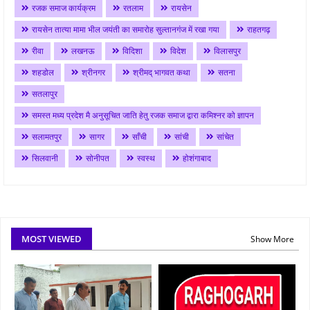
रजक समाज कार्यक्रम
रतलाम
रायसेन
रायसेन तात्या मामा भील जयंती का समारोह सुल्तानगंज में रखा गया
राहतगढ़
रीवा
लखनऊ
विदिशा
विदेश
विलासपुर
शहडोल
श्रीनगर
श्रीमद् भागवत कथा
सतना
सतलापुर
समस्त मध्य प्रदेश मै अनुसूचित जाति हेतु रजक समाज द्वारा कमिश्नर को ज्ञापन
सलामतपुर
सागर
साँची
सांची
सांचेत
सिलवानी
सोनीपत
स्वस्थ
होशंगाबाद
MOST VIEWED
Show More