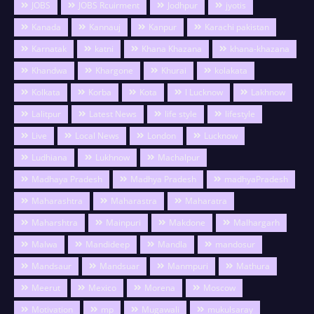
JOBS
JOBS Rcuirment
Jodhpur
jyotis
Kanada
Kannauj
Kanpur
Karachi pakistan
Karnatak
katni
Khana Khazana
khana-khazana
Khandwa
Khargone
Khurai
kolakata
Kolkata
Korba
Kota
l Lucknow
Lakhnow
Lalitpur
Latest News
life style
lifestyle
Live
Local News
London
Lucknow
Ludhiana
Lukhnow
Machalpur
Madhaya Pradesh
Madhya Pradesh
madhyaPradesh
Maharashtra
Maharastra
Maharatra
Maharshtra
Mainpuri
Makdone
Malhargarh
Malwa
Mandideep
Mandla
mandosur
Mandsaur
Mandsuar
Manmpuri
Mathura
Meerut
Mexico
Morena
Moscow
Motivation
mp
Mugawali
mukulsaray