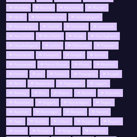
Mumbai
Mumbi
Mumnbai
Murder
Music
Narmadapuram
Narsinghgarh
Narsinghpur
Nashik
National
neemach
New Dehli
New Delhi
Noida
Nursinghpur
Obaidullaganj
outfits
Pakistaan
Pakistan
Panchkula
Panipath
Panjab
Panna
Paraswada
Petrol Diesel
Photo
Poetries
Poitics
pol
Politics
Prayagraj
Punjab
Rachi
Raebareli
Raghogarh
raigarh
Railway
Rain
Raipur
Raisen
Rajastha
Rajasthan
Rajgarh
Rajnandgao
Rajpur
Rajsthan
Ramnagar
Rampur
Ranchi
Rape
Rasifal
ratlam
Raygarh
Raypur
recent
Recipes
Religions
Religious