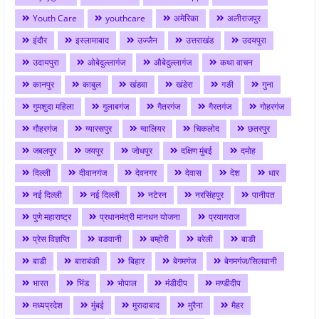
Youth Care
youthcare
अमेरिका
अलीराजपुर
इंदौर
इस्लामाबाद
उज्जैन
उत्तराखंड
उदयपुरा
उदायपुरा
ओबेदुल्लागंज
औबेदुल्लागंज
कथा वाचन
कानपुर
काबुल
खंडवा
खंडेरा
गङी
गुना
गुमशुदा महिला
गुलाबगंज
गैतरगंज
गैरतगंज
गोहरगंज
गौहरगंज
ग्यारसपुर
ग्वालियर
चिकलोद
छतरपुर
जबलपुर
जयपुर
जोधपुर
दक्षिण मुंबई
दमोह
दिल्ली
दीवानगंज
देवनगर
देवास
देश
धार
नई दिल्ली
नई दिल्ली
नटेरन
नरसिंहपुर
पानीपत
पुणे महाराष्ट्र
प्रधानमंत्री मानधन योजना
प्रयागराज
प्रेस विज्ञप्ति
बङवानी
बम्होरी
बरेली
बाङी
बाडी
बाराबंकी
बिहार
बेगमगंज
बेगमगंज/सिलवानी
भारत
भिंड
भोपाल
मंडीदीप
मण्डीदीप
मध्यप्रदेश
मुंबई
मुरादाबाद
मुरैना
मैहर