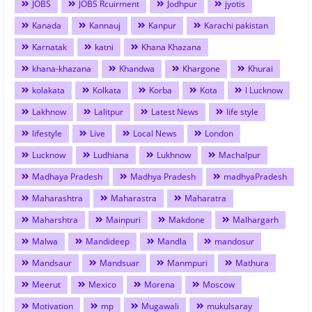
JOBS
JOBS Rcuirment
Jodhpur
jyotis
Kanada
Kannauj
Kanpur
Karachi pakistan
Karnatak
katni
Khana Khazana
khana-khazana
Khandwa
Khargone
Khurai
kolakata
Kolkata
Korba
Kota
l Lucknow
Lakhnow
Lalitpur
Latest News
life style
lifestyle
Live
Local News
London
Lucknow
Ludhiana
Lukhnow
Machalpur
Madhaya Pradesh
Madhya Pradesh
madhyaPradesh
Maharashtra
Maharastra
Maharatra
Maharshtra
Mainpuri
Makdone
Malhargarh
Malwa
Mandideep
Mandla
mandosur
Mandsaur
Mandsuar
Manmpuri
Mathura
Meerut
Mexico
Morena
Moscow
Motivation
mp
Mugawali
mukulsaray