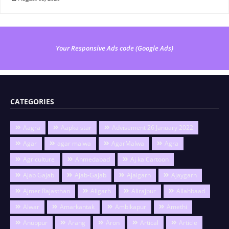
Your Responsive Ads code (Google Ads)
CATEGORIES
Aagra
Aapka star
Advisement 26 January 2022
Agar
agar malwa
AgarMalwa
Agra
Agriculture
Ahmedabad
Aj ka Cartoon
Ajab Gajab
Ajab-Gajab
Ajaigarh
Ajaygarh
Ajmer Rajasthan
Aligarh
Alirajpur
Allahbaad
Alwar
Amarkantak
Ambikapur
Amethi
Anuppur
Arang
Aron
Artical
Article