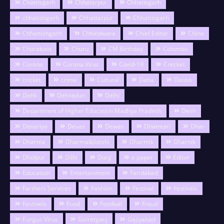
Chattisgarh
Chhatarpur
Chhatisgarh
chhatishgarh
Chhattarpur
Chhattisgarh
Chhattishgarh
Chhindwara
Chief Editor
China
Chitrakoot
Churu
CM Birthday
Colombo
Corona
Corona Virus
Covid-19
Crecket
cricket
crime
Cultural
Datia
Dausa
Dehli
Dehradun
Delhi
Department of Higher Education Madhya Pradesh
Desh
Devariya
Devas
Dewas
Dhamtari
Dhar
Dharma
Dharma&Jotishi
Dharmik
Dharnik
Dholpur
Dilhi
Durg
e paper
Editor
Education
Entertainment
Faridabad
Farmers Services
Fashion
Festival
Festivals
Festivels
Food
Football
Fraud
Fungus Virus
Gairatganj
Gajiyabad