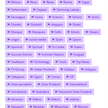
Relison
Reva
Rewa
Russia
Sagar
Saharanpur
Sajapur
Samsung Laptop
Sarangpur
Satna
Science
Sehore
Seoni
Shaakti
Shahdol
shajapur
Shakti
Sheopur
Sheopure
Sidhi
Sihore
Silwani
singer
social media
Sport
Sports
Sportsm
Spritual
Sri Lanka
States
Success Stories
Summer Season
Surguja
Taalibaan
Technology
Tools
Top News
TV Gossip
Uattar Pradesh
Udaipur
Udaypur
Udaypura
Ujjain
Unnao
UP
Uttar paradesh
Uttar Pradesh
Uttarakhand
Uttrakhand
Vadodara
Vanarashi Uttar Pradesh
Varanasi
Videos
Videsh
vidisha
Vijaygarh
Weather
WhatsApp
Women