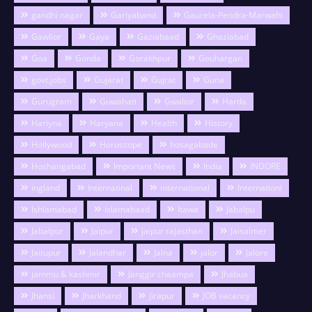
gandhi nagar
Gariyaband
Gaurela-Pendra-Marwahi
Gawlior
Gaya
Gaziabaad
Ghaziabad
Goa
Gonda
Gorakhpur
Gouhargan
govt.jobs
Gujarat
Gujrat
Guna
Gurugram
Guwahati
Gwalior
Harda
Hariyna
Haryana
Health
History
Hollywood
Horoscope
hosagabade
Hoshangabad
Important News
India
INDORE
ingland
Internatinal
international
Internationl
Ishlamabad
islamabaad
Itawa
Jabalpu
Jabalpur
Jaipur
jaipur rajasthan
Jaisalmer
Jaitupur
Jalandhar
Jalna
jalor
Jalore
jammu & kashmir
Janggir chaampa
Jhabua
Jhansi
Jharkhand
Jirapur
JOB vacancy