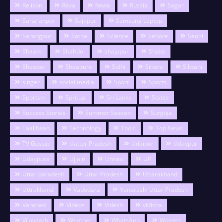
Relison
Reva
Rewa
Russia
Sagar
Saharanpur
Sajapur
Samsung Laptop
Sarangpur
Satna
Science
Sehore
Seoni
Shaakti
Shahdol
shajapur
Shakti
Sheopur
Sheopure
Sidhi
Sihore
Silwani
singer
social media
Sport
Sports
Sportsm
Spritual
Sri Lanka
States
Success Stories
Summer Season
Surguja
Taalibaan
Technology
Tools
Top News
TV Gossip
Uattar Pradesh
Udaipur
Udaypur
Udaypura
Ujjain
Unnao
UP
Uttar paradesh
Uttar Pradesh
Uttarakhand
Uttrakhand
Vadodara
Vanarashi Uttar Pradesh
Varanasi
Videos
Videsh
vidisha
Vijaygarh
Weather
WhatsApp
Women