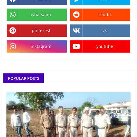
whatsapp
reddit
pinterest
vk
instagram
youtube
POPULAR POSTS