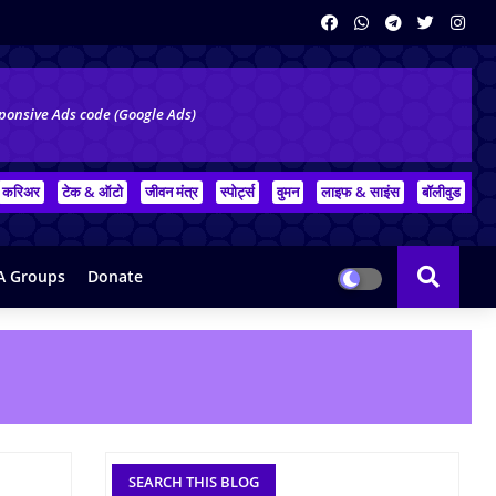
ponsive Ads code (Google Ads)
करिअर
टेक & ऑटो
जीवन मंत्र
स्पोर्ट्स
वुमन
लाइफ & साइंस
बॉलीवुड
 Groups
Donate
SEARCH THIS BLOG