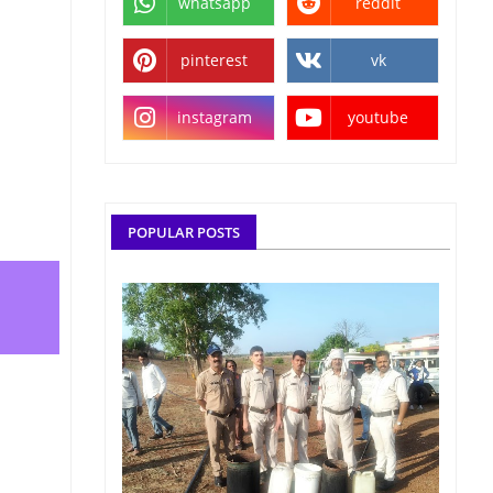
whatsapp
reddit
pinterest
vk
instagram
youtube
POPULAR POSTS