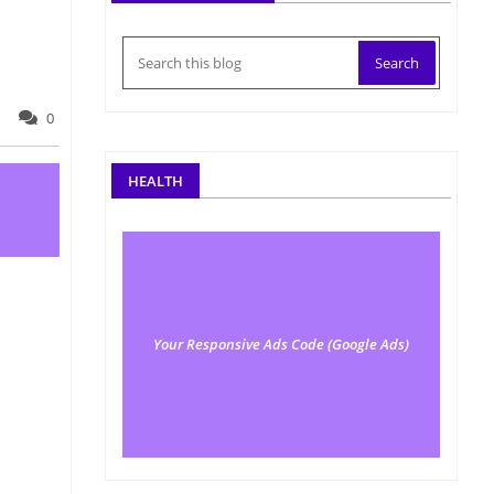
0
HEALTH
Your Responsive Ads Code (Google Ads)