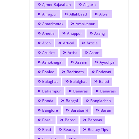
Ajmer Rajasthan
Aligarh
Alirajpur
Allahbaad
Alwar
Amarkantak
Ambikapur
Amethi
Anuppur
Arang
Aron
Artical
Article
Articles
Artist
Asam
Ashoknagar
Assam
Ayodhya
Baalod
Badrinath
Badwani
Balaghat
Balalghat
Balod
Balrampur
Banaras
Banarasi
Banda
Bangal
Bangladesh
Banglore
Barabanki
Baran
Bareli
Barod
Barwani
Basti
Beauty
Beauty Tips