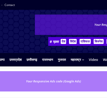
y
Contact
Your Res
# ख़बर
देश
विदेश
राशिफल
बिजनेस
याणा
उत्तरप्रदेश
छत्तीसगढ़
राजस्थान
गुजरात
महाराष्ट्र
Video
WA
Your Responsive Ads code (Google Ads)