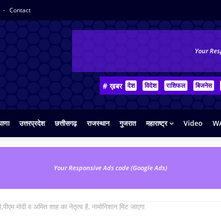
y
Contact
Your Res
# ख़बर
देश
विदेश
राशिफल
बिजनेस
याणा
उत्तरप्रदेश
छत्तीसगढ़
राजस्थान
गुजरात
महाराष्ट्र
Video
WA
Your Responsive Ads code (Google Ads)
हे,पीएम मोदी व अमित शाह का नेतृत्व है, नामोनिशान मिट जाएगा