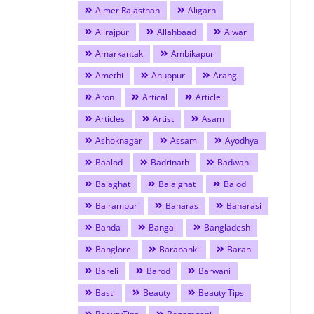
Ajmer Rajasthan
Aligarh
Alirajpur
Allahbaad
Alwar
Amarkantak
Ambikapur
Amethi
Anuppur
Arang
Aron
Artical
Article
Articles
Artist
Asam
Ashoknagar
Assam
Ayodhya
Baalod
Badrinath
Badwani
Balaghat
Balalghat
Balod
Balrampur
Banaras
Banarasi
Banda
Bangal
Bangladesh
Banglore
Barabanki
Baran
Bareli
Barod
Barwani
Basti
Beauty
Beauty Tips