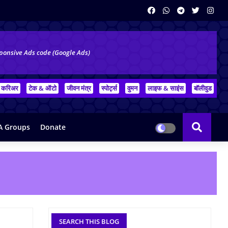
ponsive Ads code (Google Ads)
करिअर
टेक & ऑटो
जीवन मंत्र
स्पोर्ट्स
वुमन
लाइफ & साइंस
बॉलीवुड
 Groups
Donate
SEARCH THIS BLOG