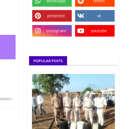
whatsapp
reddit
pinterest
vk
instagram
youtube
POPULAR POSTS
NEWER