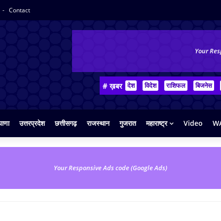
Contact
Your Res
# ख़बर
देश
विदेश
राशिफल
बिजनेस
याणा
उत्तरप्रदेश
छत्तीसगढ़
राजस्थान
गुजरात
महाराष्ट्र
Video
WA
Your Responsive Ads code (Google Ads)