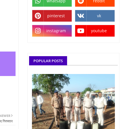
whatsapp
reddit
pinterest
vk
instagram
youtube
POPULAR POSTS
NEWER
षद गिरफ्तार