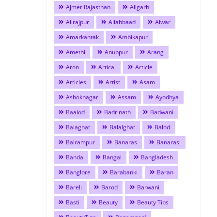
Ajmer Rajasthan
Aligarh
Alirajpur
Allahbaad
Alwar
Amarkantak
Ambikapur
Amethi
Anuppur
Arang
Aron
Artical
Article
Articles
Artist
Asam
Ashoknagar
Assam
Ayodhya
Baalod
Badrinath
Badwani
Balaghat
Balalghat
Balod
Balrampur
Banaras
Banarasi
Banda
Bangal
Bangladesh
Banglore
Barabanki
Baran
Bareli
Barod
Barwani
Basti
Beauty
Beauty Tips