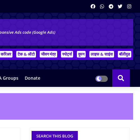
ponsive Ads code (Google Ads)
करिअर
टेक & ऑटो
जीवन मंत्र
स्पोर्ट्स
वुमन
लाइफ & साइंस
बॉलीवुड
 Groups
Donate
SEARCH THIS BLOG