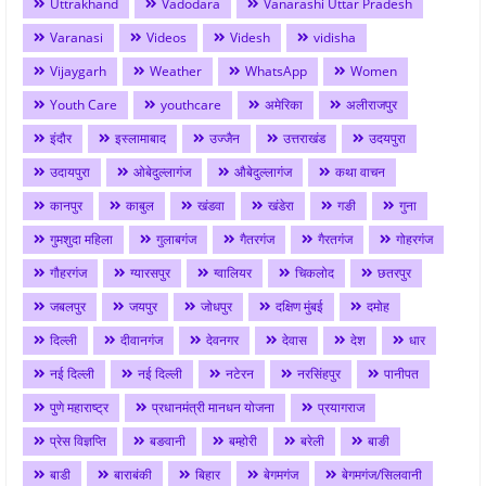
Uttrakhand
Vadodara
Vanarashi Uttar Pradesh
Varanasi
Videos
Videsh
vidisha
Vijaygarh
Weather
WhatsApp
Women
Youth Care
youthcare
अमेरिका
अलीराजपुर
इंदौर
इस्लामाबाद
उज्जैन
उत्तराखंड
उदयपुरा
उदायपुरा
ओबेदुल्लागंज
औबेदुल्लागंज
कथा वाचन
कानपुर
काबुल
खंडवा
खंडेरा
गङी
गुना
गुमशुदा महिला
गुलाबगंज
गैतरगंज
गैरतगंज
गोहरगंज
गौहरगंज
ग्यारसपुर
ग्वालियर
चिकलोद
छतरपुर
जबलपुर
जयपुर
जोधपुर
दक्षिण मुंबई
दमोह
दिल्ली
दीवानगंज
देवनगर
देवास
देश
धार
नई दिल्ली
नई दिल्ली
नटेरन
नरसिंहपुर
पानीपत
पुणे महाराष्ट्र
प्रधानमंत्री मानधन योजना
प्रयागराज
प्रेस विज्ञप्ति
बङवानी
बम्होरी
बरेली
बाङी
बाडी
बाराबंकी
बिहार
बेगमगंज
बेगमगंज/सिलवानी