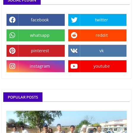
facebook
twitter
whatsapp
reddit
pinterest
vk
instagram
youtube
POPULAR POSTS