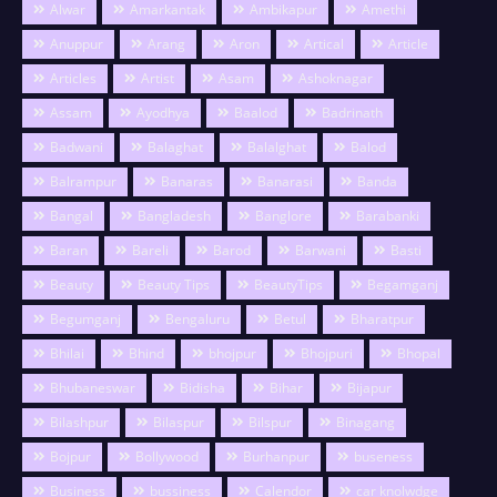
Alwar
Amarkantak
Ambikapur
Amethi
Anuppur
Arang
Aron
Artical
Article
Articles
Artist
Asam
Ashoknagar
Assam
Ayodhya
Baalod
Badrinath
Badwani
Balaghat
Balalghat
Balod
Balrampur
Banaras
Banarasi
Banda
Bangal
Bangladesh
Banglore
Barabanki
Baran
Bareli
Barod
Barwani
Basti
Beauty
Beauty Tips
BeautyTips
Begamganj
Begumganj
Bengaluru
Betul
Bharatpur
Bhilai
Bhind
bhojpur
Bhojpuri
Bhopal
Bhubaneswar
Bidisha
Bihar
Bijapur
Bilashpur
Bilaspur
Bilspur
Binagang
Bojpur
Bollywood
Burhanpur
buseness
Business
bussiness
Calendor
car knolwdge