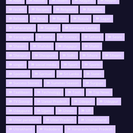
Rape
Rasifal
ratlam
Raygarh
Raypur
recent
Recipes
Religions
Religious
Relison
Reva
Rewa
Russia
Sagar
Saharanpur
Sajapur
Samsung Laptop
Sarangpur
Satna
Science
Sehore
Seoni
Shaakti
Shahdol
shajapur
Shakti
Sheopur
Sheopure
Sidhi
Sihore
Silwani
singer
social media
Sport
Sports
Sportsm
Spritual
Sri Lanka
States
Success Stories
Summer Season
Surguja
Taalibaan
Technology
Tools
Top News
TV Gossip
Uattar Pradesh
Udaipur
Udaypur
Udaypura
Ujjain
Unnao
UP
Uttar paradesh
Uttar Pradesh
Uttarakhand
Uttrakhand
Vadodara
Vanarashi Uttar Pradesh