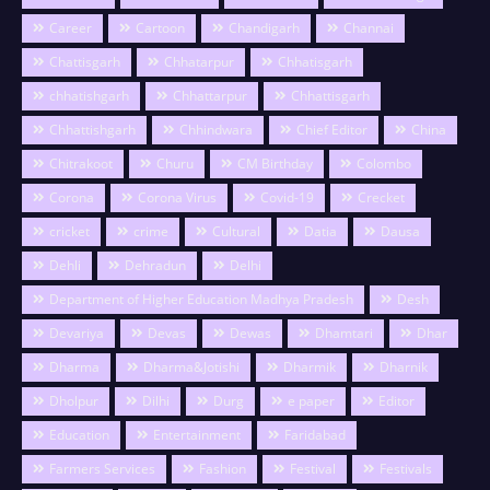
Career
Cartoon
Chandigarh
Channai
Chattisgarh
Chhatarpur
Chhatisgarh
chhatishgarh
Chhattarpur
Chhattisgarh
Chhattishgarh
Chhindwara
Chief Editor
China
Chitrakoot
Churu
CM Birthday
Colombo
Corona
Corona Virus
Covid-19
Crecket
cricket
crime
Cultural
Datia
Dausa
Dehli
Dehradun
Delhi
Department of Higher Education Madhya Pradesh
Desh
Devariya
Devas
Dewas
Dhamtari
Dhar
Dharma
Dharma&Jotishi
Dharmik
Dharnik
Dholpur
Dilhi
Durg
e paper
Editor
Education
Entertainment
Faridabad
Farmers Services
Fashion
Festival
Festivals