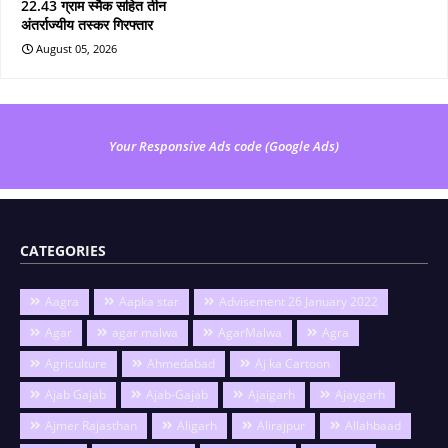
22.43 ग्राम स्मैक सहित तीन
अंतर्राज्यीय तस्कर गिरफ्तार
August 05, 2026
Your Responsive Ads code (Google Ads)
CATEGORIES
Aagra
Aapka star
Advisement 26 January 2022
Agar
agar malwa
AgarMalwa
Agra
Agriculture
Ahmedabad
Aj ka Cartoon
Ajab Gajab
Ajab-Gajab
Ajaigarh
Ajaygarh
Ajmer Rajasthan
Aligarh
Alirajpur
Allahbaad