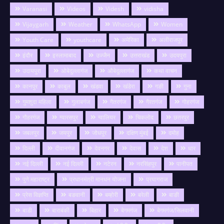
Varanasi
Videos
Videsh
vidisha
Vijaygarh
Weather
WhatsApp
Women
Youth Care
youthcare
अमेरिका
अलीराजपुर
इंदौर
इस्लामाबाद
उज्जैन
उत्तराखंड
उदयपुरा
उदायपुरा
ओबेदुल्लागंज
औबेदुल्लागंज
कथा वाचन
कानपुर
काबुल
खंडवा
खंडेरा
गङी
गुना
गुमशुदा महिला
गुलाबगंज
गैतरगंज
गैरतगंज
गोहरगंज
गौहरगंज
ग्यारसपुर
ग्वालियर
चिकलोद
छतरपुर
जबलपुर
जयपुर
जोधपुर
दक्षिण मुंबई
दमोह
दिल्ली
दीवानगंज
देवनगर
देवास
देश
धार
नई दिल्ली
नई दिल्ली
नटेरन
नरसिंहपुर
पानीपत
पुणे महाराष्ट्र
प्रधानमंत्री मानधन योजना
प्रयागराज
प्रेस विज्ञप्ति
बङवानी
बम्होरी
बरेली
बाङी
बाडी
बाराबंकी
बिहार
बेगमगंज
बेगमगंज/सिलवानी