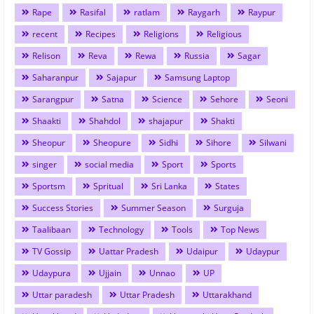
Rape
Rasifal
ratlam
Raygarh
Raypur
recent
Recipes
Religions
Religious
Relison
Reva
Rewa
Russia
Sagar
Saharanpur
Sajapur
Samsung Laptop
Sarangpur
Satna
Science
Sehore
Seoni
Shaakti
Shahdol
shajapur
Shakti
Sheopur
Sheopure
Sidhi
Sihore
Silwani
singer
social media
Sport
Sports
Sportsm
Spritual
Sri Lanka
States
Success Stories
Summer Season
Surguja
Taalibaan
Technology
Tools
Top News
TV Gossip
Uattar Pradesh
Udaipur
Udaypur
Udaypura
Ujjain
Unnao
UP
Uttar paradesh
Uttar Pradesh
Uttarakhand