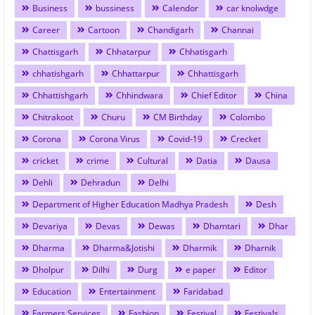
Business
bussiness
Calendor
car knolwdge
Career
Cartoon
Chandigarh
Channai
Chattisgarh
Chhatarpur
Chhatisgarh
chhatishgarh
Chhattarpur
Chhattisgarh
Chhattishgarh
Chhindwara
Chief Editor
China
Chitrakoot
Churu
CM Birthday
Colombo
Corona
Corona Virus
Covid-19
Crecket
cricket
crime
Cultural
Datia
Dausa
Dehli
Dehradun
Delhi
Department of Higher Education Madhya Pradesh
Desh
Devariya
Devas
Dewas
Dhamtari
Dhar
Dharma
Dharma&Jotishi
Dharmik
Dharnik
Dholpur
Dilhi
Durg
e paper
Editor
Education
Entertainment
Faridabad
Farmers Services
Fashion
Festival
Festivals