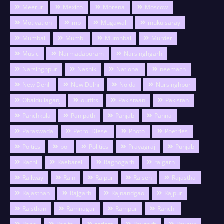
Meerut
Mexico
Morena
Moscow
Motivation
mp
Mugawali
mukulsaray
Mumbai
Mumbi
Mumnbai
Murder
Music
Narmadapuram
Narsinghgarh
Narsinghpur
Nashik
National
neemach
New Dehli
New Delhi
Noida
Nursinghpur
Obaidullaganj
outfits
Pakistaan
Pakistan
Panchkula
Panipath
Panjab
Panna
Paraswada
Petrol Diesel
Photo
Poetries
Poitics
pol
Politics
Prayagraj
Punjab
Rachi
Raebareli
Raghogarh
raigarh
Railway
Rain
Raipur
Raisen
Rajastha
Rajasthan
Rajgarh
Rajnandgao
Rajpur
Rajsthan
Ramnagar
Rampur
Ranchi