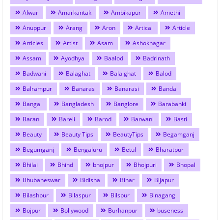
Alwar
Amarkantak
Ambikapur
Amethi
Anuppur
Arang
Aron
Artical
Article
Articles
Artist
Asam
Ashoknagar
Assam
Ayodhya
Baalod
Badrinath
Badwani
Balaghat
Balalghat
Balod
Balrampur
Banaras
Banarasi
Banda
Bangal
Bangladesh
Banglore
Barabanki
Baran
Bareli
Barod
Barwani
Basti
Beauty
Beauty Tips
BeautyTips
Begamganj
Begumganj
Bengaluru
Betul
Bharatpur
Bhilai
Bhind
bhojpur
Bhojpuri
Bhopal
Bhubaneswar
Bidisha
Bihar
Bijapur
Bilashpur
Bilaspur
Bilspur
Binagang
Bojpur
Bollywood
Burhanpur
buseness