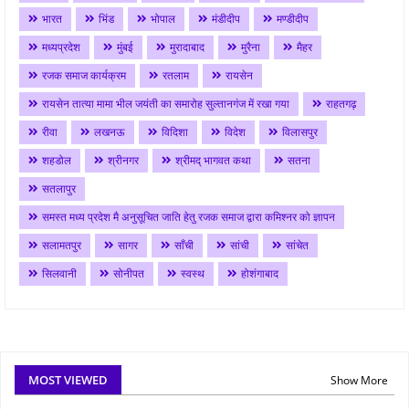
भारत
भिंड
भोपाल
मंडीदीप
मण्डीदीप
मध्यप्रदेश
मुंबई
मुरादाबाद
मुरैना
मैहर
रजक समाज कार्यक्रम
रतलाम
रायसेन
रायसेन तात्या मामा भील जयंती का समारोह सुल्तानगंज में रखा गया
राहतगढ़
रीवा
लखनऊ
विदिशा
विदेश
विलासपुर
शहडोल
श्रीनगर
श्रीमद् भागवत कथा
सतना
सतलापुर
समस्त मध्य प्रदेश मै अनुसूचित जाति हेतु रजक समाज द्वारा कमिश्नर को ज्ञापन
सलामतपुर
सागर
साँची
सांची
सांचेत
सिलवानी
सोनीपत
स्वस्थ
होशंगाबाद
MOST VIEWED
Show More