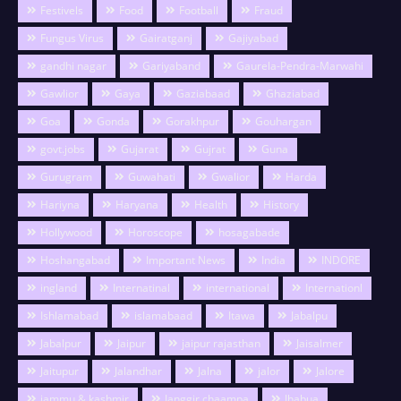
Festivels
Food
Football
Fraud
Fungus Virus
Gairatganj
Gajiyabad
gandhi nagar
Gariyaband
Gaurela-Pendra-Marwahi
Gawlior
Gaya
Gaziabaad
Ghaziabad
Goa
Gonda
Gorakhpur
Gouhargan
govt.jobs
Gujarat
Gujrat
Guna
Gurugram
Guwahati
Gwalior
Harda
Hariyna
Haryana
Health
History
Hollywood
Horoscope
hosagabade
Hoshangabad
Important News
India
INDORE
ingland
Internatinal
international
Internationl
Ishlamabad
islamabaad
Itawa
Jabalpu
Jabalpur
Jaipur
jaipur rajasthan
Jaisalmer
Jaitupur
Jalandhar
Jalna
jalor
Jalore
jammu & kashmir
Janggir chaampa
Jhabua