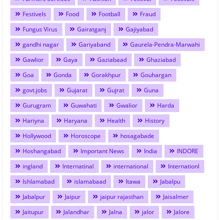
Festivels
Food
Football
Fraud
Fungus Virus
Gairatganj
Gajiyabad
gandhi nagar
Gariyaband
Gaurela-Pendra-Marwahi
Gawlior
Gaya
Gaziabaad
Ghaziabad
Goa
Gonda
Gorakhpur
Gouhargan
govt.jobs
Gujarat
Gujrat
Guna
Gurugram
Guwahati
Gwalior
Harda
Hariyna
Haryana
Health
History
Hollywood
Horoscope
hosagabade
Hoshangabad
Important News
India
INDORE
ingland
Internatinal
international
Internationl
Ishlamabad
islamabaad
Itawa
Jabalpu
Jabalpur
Jaipur
jaipur rajasthan
Jaisalmer
Jaitupur
Jalandhar
Jalna
jalor
Jalore