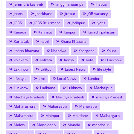
jammu & kashmir
Janggir chaampa
Jhabua
Jhansi
Jharkhand
Jirapur
JOB vacancy
JOBS
JOBS Rcuirment
Jodhpur
jyotis
Kanada
Kannauj
Kanpur
Karachi pakistan
Karnatak
katni
Khana Khazana
khana-khazana
Khandwa
Khargone
Khurai
kolakata
Kolkata
Korba
Kota
l Lucknow
Lakhnow
Lalitpur
Latest News
life style
lifestyle
Live
Local News
London
Lucknow
Ludhiana
Lukhnow
Machalpur
Madhaya Pradesh
Madhya Pradesh
madhyaPradesh
Maharashtra
Maharastra
Maharatra
Maharshtra
Mainpuri
Makdone
Malhargarh
Malwa
Mandideep
Mandla
mandosur