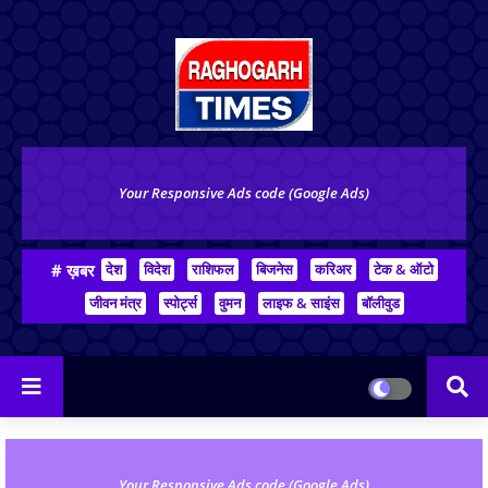
Your Responsive Ads code (Google Ads)
# ख़बर
देश
विदेश
राशिफल
बिजनेस
करिअर
टेक & ऑटो
जीवन मंत्र
स्पोर्ट्स
वुमन
लाइफ & साइंस
बॉलीवुड
Your Responsive Ads code (Google Ads)