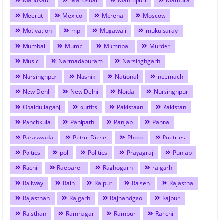
Mandsaur
Mandsuar
Manmpuri
Mathura
Meerut
Mexico
Morena
Moscow
Motivation
mp
Mugawali
mukulsaray
Mumbai
Mumbi
Mumnbai
Murder
Music
Narmadapuram
Narsinghgarh
Narsinghpur
Nashik
National
neemach
New Dehli
New Delhi
Noida
Nursinghpur
Obaidullaganj
outfits
Pakistaan
Pakistan
Panchkula
Panipath
Panjab
Panna
Paraswada
Petrol Diesel
Photo
Poetries
Poitics
pol
Politics
Prayagraj
Punjab
Rachi
Raebareli
Raghogarh
raigarh
Railway
Rain
Raipur
Raisen
Rajastha
Rajasthan
Rajgarh
Rajnandgao
Rajpur
Rajsthan
Ramnagar
Rampur
Ranchi