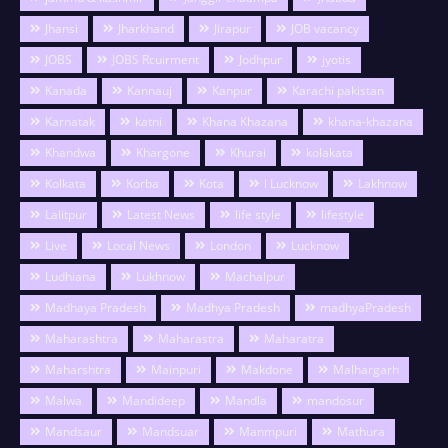
Jhansi
Jharkhand
Jirapur
JOB vacancy
JOBS
JOBS Rcuirment
Jodhpur
jyotis
Kanada
Kannauj
Kanpur
Karachi pakistan
Karnatak
katni
Khana Khazana
khana-khazana
Khandwa
Khargone
Khurai
kolakata
Kolkata
Korba
Kota
l Lucknow
Lakhnow
Lalitpur
Latest News
life style
lifestyle
Live
Local News
London
Lucknow
Ludhiana
Lukhnow
Machalpur
Madhaya Pradesh
Madhya Pradesh
madhyaPradesh
Maharashtra
Maharastra
Maharatra
Maharshtra
Mainpuri
Makdone
Malhargarh
Malwa
Mandideep
Mandla
mandosur
Mandsaur
Mandsuar
Manmpuri
Mathura