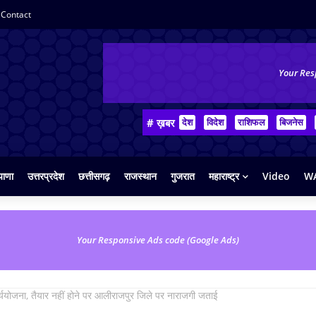
Contact
Your Res
# ख़बर
देश
विदेश
राशिफल
बिजनेस
याणा
उत्तरप्रदेश
छत्तीसगढ़
राजस्थान
गुजरात
महाराष्ट्र
Video
WA
Your Responsive Ads code (Google Ads)
ययोजना, तैयार नहीं होने पर आलीराजपुर जिले पर नाराजगी जताई