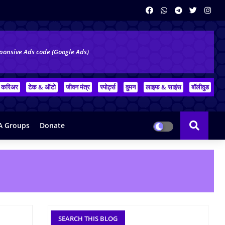
ponsive Ads code (Google Ads)
करिअर
टेक & ऑटो
जीवन मंत्र
स्पोर्ट्स
वुमन
लाइफ & साइंस
बॉलीवुड
 Groups
Donate
SEARCH THIS BLOG