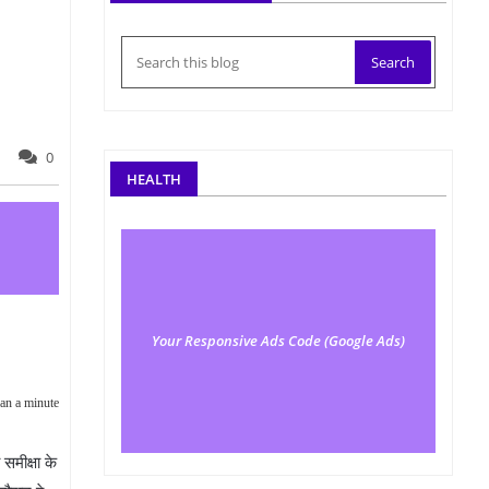
0
HEALTH
Your Responsive Ads Code (Google Ads)
an a minute
समीक्षा के