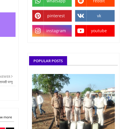
whatsapp
reddit
pinterest
vk
instagram
youtube
POPULAR POSTS
NEWER
तापसी पन्नू
w more