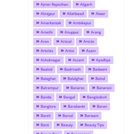
Ajmer Rajasthan
Aligarh
Alirajpur
Allahbaad
Alwar
Amarkantak
Ambikapur
Amethi
Anuppur
Arang
Aron
Artical
Article
Articles
Artist
Asam
Ashoknagar
Assam
Ayodhya
Baalod
Badrinath
Badwani
Balaghat
Balalghat
Balod
Balrampur
Banaras
Banarasi
Banda
Bangal
Bangladesh
Banglore
Barabanki
Baran
Bareli
Barod
Barwani
Basti
Beauty
Beauty Tips