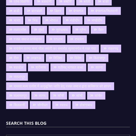
प्रेस विज्ञप्ति
बङवानी
बम्होरी
बरेली
बाङी
बाडी
बाराबंकी
बिहार
बेगमगंज
बेगमगंज/सिलवानी
भारत
भिंड
भोपाल
मंडीदीप
मण्डीदीप
मध्यप्रदेश
मुंबई
मुरादाबाद
मुरैना
मैहर
रजक समाज कार्यक्रम
रतलाम
रायसेन
रायसेन तात्या मामा भील जयंती का समारोह सुल्तानगंज में रखा गया
राहतगढ़
रीवा
लखनऊ
विदिशा
विदेश
विलासपुर
शहडोल
श्रीनगर
श्रीमद् भागवत कथा
सतना
सतलापुर
समस्त मध्य प्रदेश मै अनुसूचित जाति हेतु रजक समाज द्वारा कमिश्नर को ज्ञापन
सलामतपुर
सागर
साँची
सांची
सांचेत
सिलवानी
सोनीपत
स्वस्थ
होशंगाबाद
SEARCH THIS BLOG