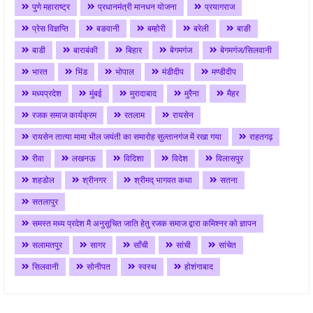
पुणे महाराष्ट्र
प्रधानमंत्री मानधन योजना
प्रयागराज
प्रेस विज्ञप्ति
बङवानी
बम्होरी
बरेली
बाङी
बाडी
बाराबंकी
बिहार
बेगमगंज
बेगमगंज/सिलवानी
भारत
भिंड
भोपाल
मंडीदीप
मण्डीदीप
मध्यप्रदेश
मुंबई
मुरादाबाद
मुरैना
मैहर
रजक समाज कार्यक्रम
रतलाम
रायसेन
रायसेन तात्या मामा भील जयंती का समारोह सुल्तानगंज में रखा गया
राहतगढ़
रीवा
लखनऊ
विदिशा
विदेश
विलासपुर
शहडोल
श्रीनगर
श्रीमद् भागवत कथा
सतना
सतलापुर
समस्त मध्य प्रदेश मै अनुसूचित जाति हेतु रजक समाज द्वारा कमिश्नर को ज्ञापन
सलामतपुर
सागर
साँची
सांची
सांचेत
सिलवानी
सोनीपत
स्वस्थ
होशंगाबाद