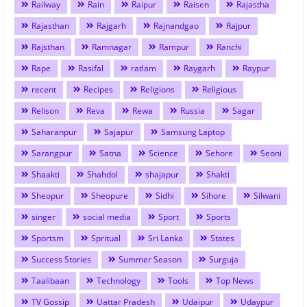
Railway
Rain
Raipur
Raisen
Rajastha
Rajasthan
Rajgarh
Rajnandgao
Rajpur
Rajsthan
Ramnagar
Rampur
Ranchi
Rape
Rasifal
ratlam
Raygarh
Raypur
recent
Recipes
Religions
Religious
Relison
Reva
Rewa
Russia
Sagar
Saharanpur
Sajapur
Samsung Laptop
Sarangpur
Satna
Science
Sehore
Seoni
Shaakti
Shahdol
shajapur
Shakti
Sheopur
Sheopure
Sidhi
Sihore
Silwani
singer
social media
Sport
Sports
Sportsm
Spritual
Sri Lanka
States
Success Stories
Summer Season
Surguja
Taalibaan
Technology
Tools
Top News
TV Gossip
Uattar Pradesh
Udaipur
Udaypur