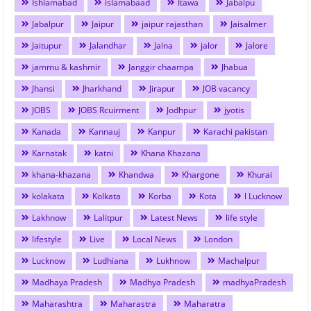
Ishlamabad
islamabaad
Itawa
Jabalpu
Jabalpur
Jaipur
jaipur rajasthan
Jaisalmer
Jaitupur
Jalandhar
Jalna
jalor
Jalore
jammu & kashmir
Janggir chaampa
Jhabua
Jhansi
Jharkhand
Jirapur
JOB vacancy
JOBS
JOBS Rcuirment
Jodhpur
jyotis
Kanada
Kannauj
Kanpur
Karachi pakistan
Karnatak
katni
Khana Khazana
khana-khazana
Khandwa
Khargone
Khurai
kolakata
Kolkata
Korba
Kota
l Lucknow
Lakhnow
Lalitpur
Latest News
life style
lifestyle
Live
Local News
London
Lucknow
Ludhiana
Lukhnow
Machalpur
Madhaya Pradesh
Madhya Pradesh
madhyaPradesh
Maharashtra
Maharastra
Maharatra