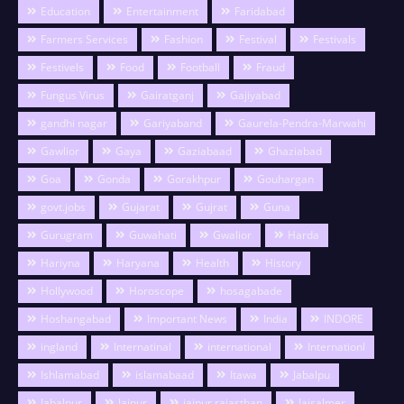
Education
Entertainment
Faridabad
Farmers Services
Fashion
Festival
Festivals
Festivels
Food
Football
Fraud
Fungus Virus
Gairatganj
Gajiyabad
gandhi nagar
Gariyaband
Gaurela-Pendra-Marwahi
Gawlior
Gaya
Gaziabaad
Ghaziabad
Goa
Gonda
Gorakhpur
Gouhargan
govt.jobs
Gujarat
Gujrat
Guna
Gurugram
Guwahati
Gwalior
Harda
Hariyna
Haryana
Health
History
Hollywood
Horoscope
hosagabade
Hoshangabad
Important News
India
INDORE
ingland
Internatinal
international
Internationl
Ishlamabad
islamabaad
Itawa
Jabalpu
Jabalpur
Jaipur
jaipur rajasthan
Jaisalmer