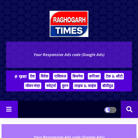
Your Responsive Ads code (Google Ads)
# ख़बर
देश
विदेश
राशिफल
बिजनेस
करिअर
टेक & ऑटो
जीवन मंत्र
स्पोर्ट्स
वुमन
लाइफ & साइंस
बॉलीवुड
Your Responsive Ads code (Google Ads)