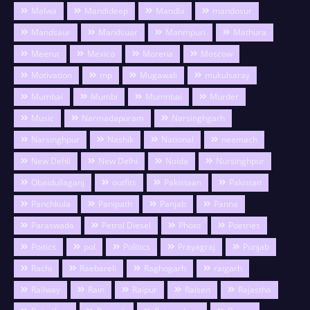
Malwa
Mandideep
Mandla
mandosur
Mandsaur
Mandsuar
Manmpuri
Mathura
Meerut
Mexico
Morena
Moscow
Motivation
mp
Mugawali
mukulsaray
Mumbai
Mumbi
Mumnbai
Murder
Music
Narmadapuram
Narsinghgarh
Narsinghpur
Nashik
National
neemach
New Dehli
New Delhi
Noida
Nursinghpur
Obaidullaganj
outfits
Pakistaan
Pakistan
Panchkula
Panipath
Panjab
Panna
Paraswada
Petrol Diesel
Photo
Poetries
Poitics
pol
Politics
Prayagraj
Punjab
Rachi
Raebareli
Raghogarh
raigarh
Railway
Rain
Raipur
Raisen
Rajastha