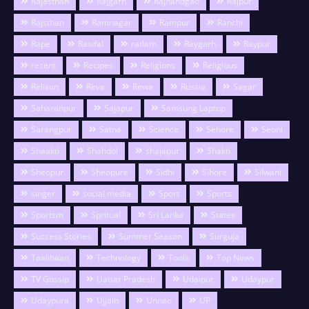
Rajasthan
Rajgarh
Rajnandgao
Rajpur
Rajsthan
Ramnagar
Rampur
Ranchi
Rape
Rasifal
ratlam
Raygarh
Raypur
recent
Recipes
Religions
Religious
Relison
Reva
Rewa
Russia
Sagar
Saharanpur
Sajapur
Samsung Laptop
Sarangpur
Satna
Science
Sehore
Seoni
Shaakti
Shahdol
shajapur
Shakti
Sheopur
Sheopure
Sidhi
Sihore
Silwani
singer
social media
Sport
Sports
Sportsm
Spritual
Sri Lanka
States
Success Stories
Summer Season
Surguja
Taalibaan
Technology
Tools
Top News
TV Gossip
Uattar Pradesh
Udaipur
Udaypur
Udaypura
Ujjain
Unnao
UP