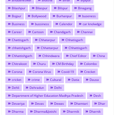
Bhubaneswar
Bidisha
Bihar
Bijapur
Bilashpur
Bilaspur
Bilspur
Binagang
Bojpur
Bollywood
Burhanpur
buseness
Business
bussiness
Calendor
car knolwdge
Career
Cartoon
Chandigarh
Channai
Chattisgarh
Chhatarpur
Chhatisgarh
chhatishgarh
Chhattarpur
Chhattisgarh
Chhattishgarh
Chhindwara
Chief Editor
China
Chitrakoot
Churu
CM Birthday
Colombo
Corona
Corona Virus
Covid-19
Crecket
cricket
crime
Cultural
Datia
Dausa
Dehli
Dehradun
Delhi
Department of Higher Education Madhya Pradesh
Desh
Devariya
Devas
Dewas
Dhamtari
Dhar
Dharma
Dharma&Jotishi
Dharmik
Dharnik