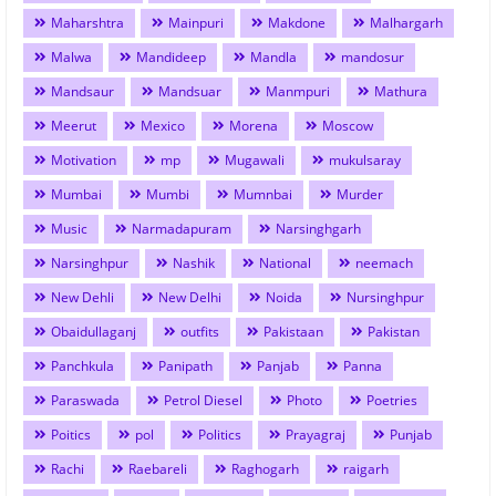
Maharshtra
Mainpuri
Makdone
Malhargarh
Malwa
Mandideep
Mandla
mandosur
Mandsaur
Mandsuar
Manmpuri
Mathura
Meerut
Mexico
Morena
Moscow
Motivation
mp
Mugawali
mukulsaray
Mumbai
Mumbi
Mumnbai
Murder
Music
Narmadapuram
Narsinghgarh
Narsinghpur
Nashik
National
neemach
New Dehli
New Delhi
Noida
Nursinghpur
Obaidullaganj
outfits
Pakistaan
Pakistan
Panchkula
Panipath
Panjab
Panna
Paraswada
Petrol Diesel
Photo
Poetries
Poitics
pol
Politics
Prayagraj
Punjab
Rachi
Raebareli
Raghogarh
raigarh