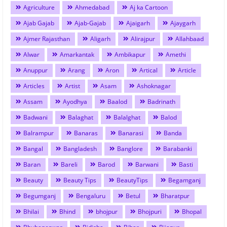
Agriculture
Ahmedabad
Aj ka Cartoon
Ajab Gajab
Ajab-Gajab
Ajaigarh
Ajaygarh
Ajmer Rajasthan
Aligarh
Alirajpur
Allahbaad
Alwar
Amarkantak
Ambikapur
Amethi
Anuppur
Arang
Aron
Artical
Article
Articles
Artist
Asam
Ashoknagar
Assam
Ayodhya
Baalod
Badrinath
Badwani
Balaghat
Balalghat
Balod
Balrampur
Banaras
Banarasi
Banda
Bangal
Bangladesh
Banglore
Barabanki
Baran
Bareli
Barod
Barwani
Basti
Beauty
Beauty Tips
BeautyTips
Begamganj
Begumganj
Bengaluru
Betul
Bharatpur
Bhilai
Bhind
bhojpur
Bhojpuri
Bhopal