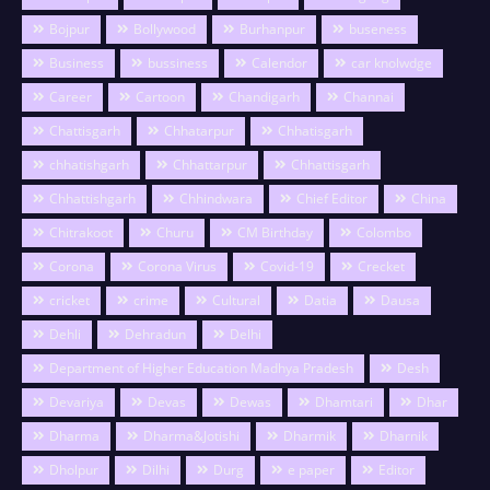
Bojpur
Bollywood
Burhanpur
buseness
Business
bussiness
Calendor
car knolwdge
Career
Cartoon
Chandigarh
Channai
Chattisgarh
Chhatarpur
Chhatisgarh
chhatishgarh
Chhattarpur
Chhattisgarh
Chhattishgarh
Chhindwara
Chief Editor
China
Chitrakoot
Churu
CM Birthday
Colombo
Corona
Corona Virus
Covid-19
Crecket
cricket
crime
Cultural
Datia
Dausa
Dehli
Dehradun
Delhi
Department of Higher Education Madhya Pradesh
Desh
Devariya
Devas
Dewas
Dhamtari
Dhar
Dharma
Dharma&Jotishi
Dharmik
Dharnik
Dholpur
Dilhi
Durg
e paper
Editor