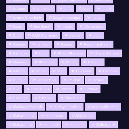
Jaitupur
Jalandhar
Jalna
jalor
Jalore
jammu & kashmir
Janggir chaampa
Jhabua
Jhansi
Jharkhand
Jirapur
JOB vacancy
JOBS
JOBS Rcuirment
Jodhpur
jyotis
Kanada
Kannauj
Kanpur
Karachi pakistan
Karnatak
katni
Khana Khazana
khana-khazana
Khandwa
Khargone
Khurai
kolakata
Kolkata
Korba
Kota
l Lucknow
Lakhnow
Lalitpur
Latest News
life style
lifestyle
Live
Local News
London
Lucknow
Ludhiana
Lukhnow
Machalpur
Madhaya Pradesh
Madhya Pradesh
madhyaPradesh
Maharashtra
Maharastra
Maharatra
Maharshtra
Mainpuri
Makdone
Malhargarh