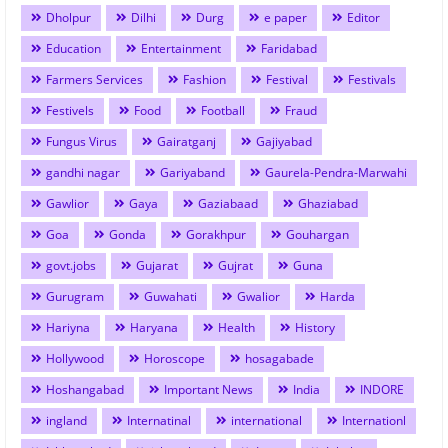
Dholpur
Dilhi
Durg
e paper
Editor
Education
Entertainment
Faridabad
Farmers Services
Fashion
Festival
Festivals
Festivels
Food
Football
Fraud
Fungus Virus
Gairatganj
Gajiyabad
gandhi nagar
Gariyaband
Gaurela-Pendra-Marwahi
Gawlior
Gaya
Gaziabaad
Ghaziabad
Goa
Gonda
Gorakhpur
Gouhargan
govt.jobs
Gujarat
Gujrat
Guna
Gurugram
Guwahati
Gwalior
Harda
Hariyna
Haryana
Health
History
Hollywood
Horoscope
hosagabade
Hoshangabad
Important News
India
INDORE
ingland
Internatinal
international
Internationl