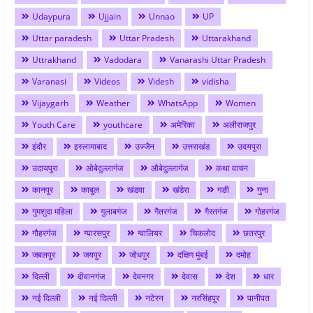
Udaypura
Ujjain
Unnao
UP
Uttar paradesh
Uttar Pradesh
Uttarakhand
Uttrakhand
Vadodara
Vanarashi Uttar Pradesh
Varanasi
Videos
Videsh
vidisha
Vijaygarh
Weather
WhatsApp
Women
Youth Care
youthcare
अमेरिका
अलीराजपुर
इंदौर
इस्लामाबाद
उज्जैन
उत्तराखंड
उदयपुरा
उदायपुरा
ओबेदुल्लागंज
औबेदुल्लागंज
कथा वाचन
कानपुर
काबुल
खंडवा
खंडेरा
गङी
गुना
गुमशुदा महिला
गुलाबगंज
गैतरगंज
गैरतगंज
गोहरगंज
गौहरगंज
ग्यारसपुर
ग्वालियर
चिकलोद
छतरपुर
जबलपुर
जयपुर
जोधपुर
दक्षिण मुंबई
दमोह
दिल्ली
दीवानगंज
देवनगर
देवास
देश
धार
नई दिल्ली
नई दिल्ली
नटेरन
नरसिंहपुर
पानीपत