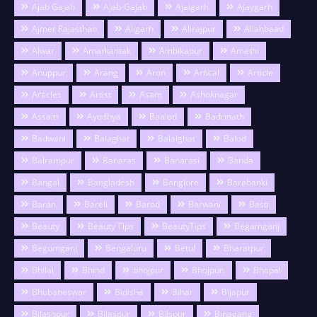
Ajab Gajab
Ajab-Gajab
Ajaigarh
Ajaygarh
Ajmer Rajasthan
Aligarh
Alirajpur
Allahbaad
Alwar
Amarkantak
Ambikapur
Amethi
Anuppur
Arang
Aron
Artical
Article
Articles
Artist
Asam
Ashoknagar
Assam
Ayodhya
Baalod
Badrinath
Badwani
Balaghat
Balalghat
Balod
Balrampur
Banaras
Banarasi
Banda
Bangal
Bangladesh
Banglore
Barabanki
Baran
Bareli
Barod
Barwani
Basti
Beauty
Beauty Tips
BeautyTips
Begamganj
Begumganj
Bengaluru
Betul
Bharatpur
Bhilai
Bhind
bhojpur
Bhojpuri
Bhopal
Bhubaneswar
Bidisha
Bihar
Bijapur
Bilashpur
Bilaspur
Bilspur
Binagang