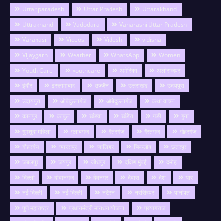
Uttar paradesh
Uttar Pradesh
Uttarakhand
Uttrakhand
Vadodara
Vanarashi Uttar Pradesh
Varanasi
Videos
Videsh
vidisha
Vijaygarh
Weather
WhatsApp
Women
Youth Care
youthcare
अमेरिका
अलीराजपुर
इंदौर
इस्लामाबाद
उज्जैन
उत्तराखंड
उदयपुरा
उदायपुरा
ओबेदुल्लागंज
औबेदुल्लागंज
कथा वाचन
कानपुर
काबुल
खंडवा
खंडेरा
गङी
गुना
गुमशुदा महिला
गुलाबगंज
गैतरगंज
गैरतगंज
गोहरगंज
गौहरगंज
ग्यारसपुर
ग्वालियर
चिकलोद
छतरपुर
जबलपुर
जयपुर
जोधपुर
दक्षिण मुंबई
दमोह
दिल्ली
दीवानगंज
देवनगर
देवास
देश
धार
नई दिल्ली
नई दिल्ली
नटेरन
नरसिंहपुर
पानीपत
पुणे महाराष्ट्र
प्रधानमंत्री मानधन योजना
प्रयागराज