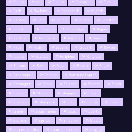
Poitics
pol
Politics
Prayagraj
Punjab
Rachi
Raebareli
Raghogarh
raigarh
Railway
Rain
Raipur
Raisen
Rajastha
Rajasthan
Rajgarh
Rajnandgao
Rajpur
Rajsthan
Ramnagar
Rampur
Ranchi
Rape
Rasifal
ratlam
Raygarh
Raypur
recent
Recipes
Religions
Religious
Relison
Reva
Rewa
Russia
Sagar
Saharanpur
Sajapur
Samsung Laptop
Sarangpur
Satna
Science
Sehore
Seoni
Shaakti
Shahdol
shajapur
Shakti
Sheopur
Sheopure
Sidhi
Sihore
Silwani
singer
social media
Sport
Sports
Sportsm
Spritual
Sri Lanka
States
Success Stories
Summer Season
Surguja