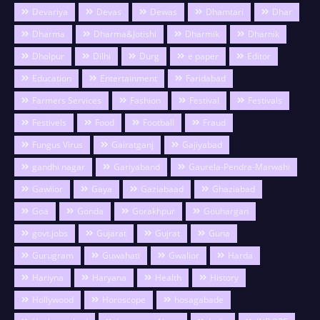
Devariya
Devas
Dewas
Dhamtari
Dhar
Dharma
Dharma&Jotishi
Dharmik
Dharnik
Dholpur
Dilhi
Durg
e paper
Editor
Education
Entertainment
Faridabad
Farmers Services
Fashion
Festival
Festivals
Festivels
Food
Football
Fraud
Fungus Virus
Gairatganj
Gajiyabad
gandhi nagar
Gariyaband
Gaurela-Pendra-Marwahi
Gawlior
Gaya
Gaziabaad
Ghaziabad
Goa
Gonda
Gorakhpur
Gouhargan
govt.jobs
Gujarat
Gujrat
Guna
Gurugram
Guwahati
Gwalior
Harda
Hariyna
Haryana
Health
History
Hollywood
Horoscope
hosagabade