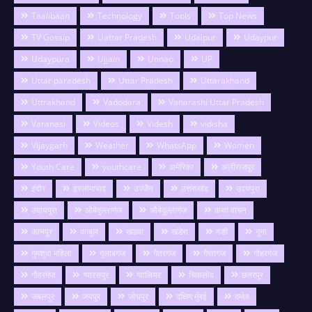
Taalibaan
Technology
Tools
Top News
TV Gossip
Uattar Pradesh
Udaipur
Udaypur
Udaypura
Ujjain
Unnao
UP
Uttar paradesh
Uttar Pradesh
Uttarakhand
Uttrakhand
Vadodara
Vanarashi Uttar Pradesh
Varanasi
Videos
Videsh
vidisha
Vijaygarh
Weather
WhatsApp
Women
Youth Care
youthcare
अमेरिका
अलीराजपुर
इंदौर
इस्लामाबाद
उज्जैन
उत्तराखंड
उदयपुरा
उदायपुरा
ओबेदुल्लागंज
औबेदुल्लागंज
कथा वाचन
कानपुर
काबुल
खंडवा
खंडेरा
गङी
गुना
गुमशुदा महिला
गुलाबगंज
गैतरगंज
गैरतगंज
गोहरगंज
गौहरगंज
ग्यारसपुर
ग्वालियर
चिकलोद
छतरपुर
जबलपुर
जयपुर
जोधपुर
दक्षिण मुंबई
दमोह