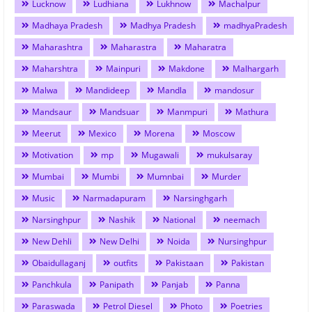
Lucknow
Ludhiana
Lukhnow
Machalpur
Madhaya Pradesh
Madhya Pradesh
madhyaPradesh
Maharashtra
Maharastra
Maharatra
Maharshtra
Mainpuri
Makdone
Malhargarh
Malwa
Mandideep
Mandla
mandosur
Mandsaur
Mandsuar
Manmpuri
Mathura
Meerut
Mexico
Morena
Moscow
Motivation
mp
Mugawali
mukulsaray
Mumbai
Mumbi
Mumnbai
Murder
Music
Narmadapuram
Narsinghgarh
Narsinghpur
Nashik
National
neemach
New Dehli
New Delhi
Noida
Nursinghpur
Obaidullaganj
outfits
Pakistaan
Pakistan
Panchkula
Panipath
Panjab
Panna
Paraswada
Petrol Diesel
Photo
Poetries