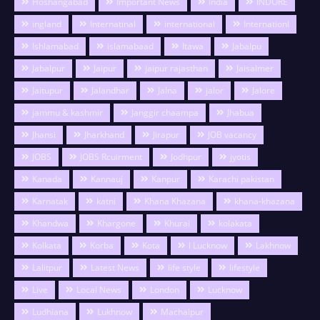
Hoshangabad
Important News
India
INDORE
ingland
Internatinal
international
Internationl
Ishlamabad
islamabaad
Itawa
Jabalpu
Jabalpur
Jaipur
jaipur rajasthan
Jaisalmer
Jaitupur
Jalandhar
Jalna
jalor
Jalore
jammu & kashmir
Janggir chaampa
Jhabua
Jhansi
Jharkhand
Jirapur
JOB vacancy
JOBS
JOBS Rcuirment
Jodhpur
jyotis
Kanada
Kannauj
Kanpur
Karachi pakistan
Karnatak
katni
Khana Khazana
khana-khazana
Khandwa
Khargone
Khurai
kolakata
Kolkata
Korba
Kota
l Lucknow
Lakhnow
Lalitpur
Latest News
life style
lifestyle
Live
Local News
London
Lucknow
Ludhiana
Lukhnow
Machalpur