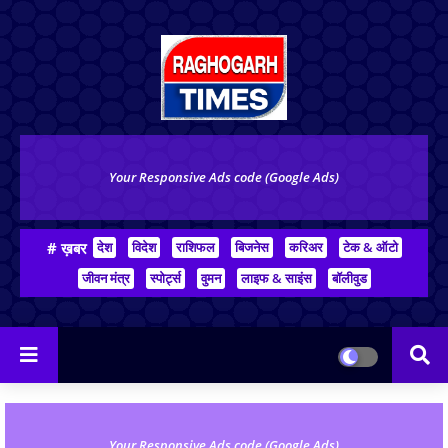
Your Responsive Ads code (Google Ads)
# ख़बर
देश
विदेश
राशिफल
बिजनेस
करिअर
टेक & ऑटो
जीवन मंत्र
स्पोर्ट्स
वुमन
लाइफ & साइंस
बॉलीवुड
Your Responsive Ads code (Google Ads)