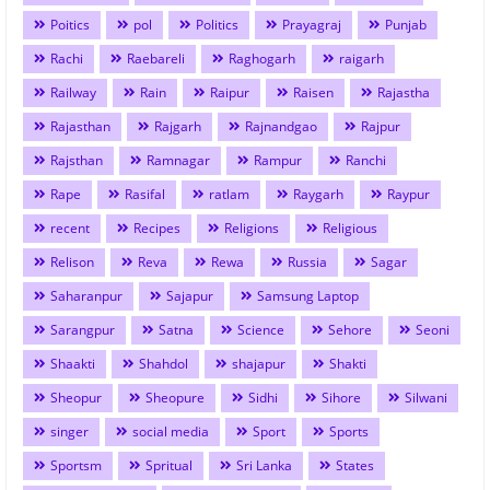
Poitics
pol
Politics
Prayagraj
Punjab
Rachi
Raebareli
Raghogarh
raigarh
Railway
Rain
Raipur
Raisen
Rajastha
Rajasthan
Rajgarh
Rajnandgao
Rajpur
Rajsthan
Ramnagar
Rampur
Ranchi
Rape
Rasifal
ratlam
Raygarh
Raypur
recent
Recipes
Religions
Religious
Relison
Reva
Rewa
Russia
Sagar
Saharanpur
Sajapur
Samsung Laptop
Sarangpur
Satna
Science
Sehore
Seoni
Shaakti
Shahdol
shajapur
Shakti
Sheopur
Sheopure
Sidhi
Sihore
Silwani
singer
social media
Sport
Sports
Sportsm
Spritual
Sri Lanka
States