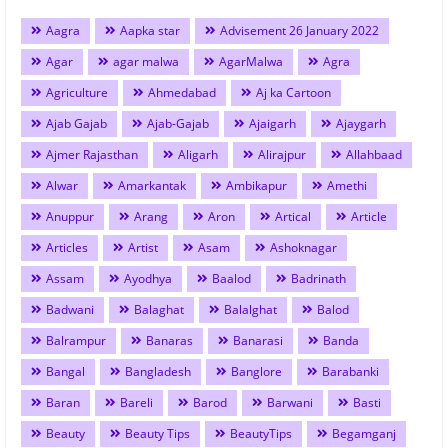
Aagra
Aapka star
Advisement 26 January 2022
Agar
agar malwa
AgarMalwa
Agra
Agriculture
Ahmedabad
Aj ka Cartoon
Ajab Gajab
Ajab-Gajab
Ajaigarh
Ajaygarh
Ajmer Rajasthan
Aligarh
Alirajpur
Allahbaad
Alwar
Amarkantak
Ambikapur
Amethi
Anuppur
Arang
Aron
Artical
Article
Articles
Artist
Asam
Ashoknagar
Assam
Ayodhya
Baalod
Badrinath
Badwani
Balaghat
Balalghat
Balod
Balrampur
Banaras
Banarasi
Banda
Bangal
Bangladesh
Banglore
Barabanki
Baran
Bareli
Barod
Barwani
Basti
Beauty
Beauty Tips
BeautyTips
Begamganj