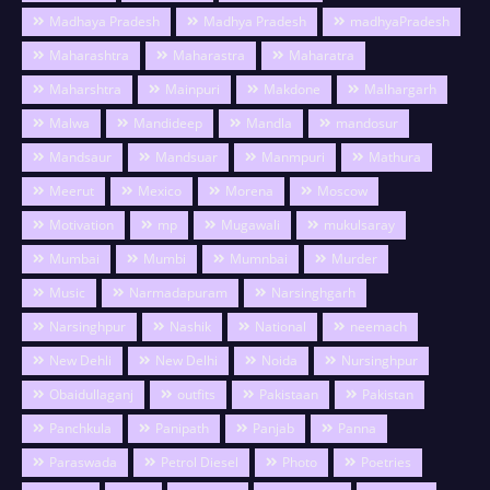
Madhaya Pradesh
Madhya Pradesh
madhyaPradesh
Maharashtra
Maharastra
Maharatra
Maharshtra
Mainpuri
Makdone
Malhargarh
Malwa
Mandideep
Mandla
mandosur
Mandsaur
Mandsuar
Manmpuri
Mathura
Meerut
Mexico
Morena
Moscow
Motivation
mp
Mugawali
mukulsaray
Mumbai
Mumbi
Mumnbai
Murder
Music
Narmadapuram
Narsinghgarh
Narsinghpur
Nashik
National
neemach
New Dehli
New Delhi
Noida
Nursinghpur
Obaidullaganj
outfits
Pakistaan
Pakistan
Panchkula
Panipath
Panjab
Panna
Paraswada
Petrol Diesel
Photo
Poetries