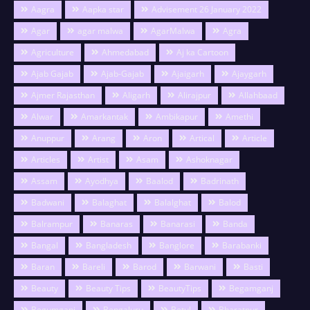
Aagra
Aapka star
Advisement 26 January 2022
Agar
agar malwa
AgarMalwa
Agra
Agriculture
Ahmedabad
Aj ka Cartoon
Ajab Gajab
Ajab-Gajab
Ajaigarh
Ajaygarh
Ajmer Rajasthan
Aligarh
Alirajpur
Allahbaad
Alwar
Amarkantak
Ambikapur
Amethi
Anuppur
Arang
Aron
Artical
Article
Articles
Artist
Asam
Ashoknagar
Assam
Ayodhya
Baalod
Badrinath
Badwani
Balaghat
Balalghat
Balod
Balrampur
Banaras
Banarasi
Banda
Bangal
Bangladesh
Banglore
Barabanki
Baran
Bareli
Barod
Barwani
Basti
Beauty
Beauty Tips
BeautyTips
Begamganj
Begumganj
Bengaluru
Betul
Bharatpur