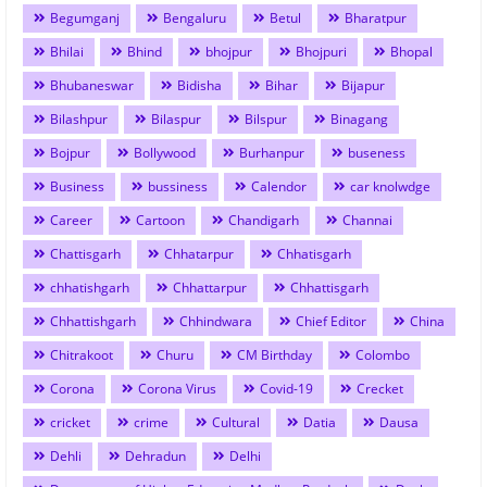
Begumganj
Bengaluru
Betul
Bharatpur
Bhilai
Bhind
bhojpur
Bhojpuri
Bhopal
Bhubaneswar
Bidisha
Bihar
Bijapur
Bilashpur
Bilaspur
Bilspur
Binagang
Bojpur
Bollywood
Burhanpur
buseness
Business
bussiness
Calendor
car knolwdge
Career
Cartoon
Chandigarh
Channai
Chattisgarh
Chhatarpur
Chhatisgarh
chhatishgarh
Chhattarpur
Chhattisgarh
Chhattishgarh
Chhindwara
Chief Editor
China
Chitrakoot
Churu
CM Birthday
Colombo
Corona
Corona Virus
Covid-19
Crecket
cricket
crime
Cultural
Datia
Dausa
Dehli
Dehradun
Delhi