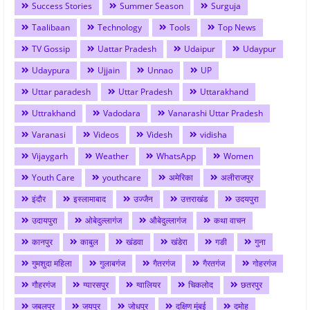
Success Stories
Summer Season
Surguja
Taalibaan
Technology
Tools
Top News
TV Gossip
Uattar Pradesh
Udaipur
Udaypur
Udaypura
Ujjain
Unnao
UP
Uttar paradesh
Uttar Pradesh
Uttarakhand
Uttrakhand
Vadodara
Vanarashi Uttar Pradesh
Varanasi
Videos
Videsh
vidisha
Vijaygarh
Weather
WhatsApp
Women
Youth Care
youthcare
अमेरिका
अलीराजपुर
इंदौर
इस्लामाबाद
उज्जैन
उत्तराखंड
उदयपुरा
उदायपुरा
ओबेदुल्लागंज
औबेदुल्लागंज
कथा वाचन
कानपुर
काबुल
खंडवा
खंडेरा
गङी
गुना
गुमशुदा महिला
गुलाबगंज
गैतरगंज
गैरतगंज
गोहरगंज
गौहरगंज
ग्यारसपुर
ग्वालियर
चिकलोद
छतरपुर
जबलपुर
जयपुर
जोधपुर
दक्षिण मुंबई
दमोह