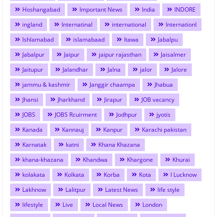
Hoshangabad
Important News
India
INDORE
ingland
Internatinal
international
Internationl
Ishlamabad
islamabaad
Itawa
Jabalpu
Jabalpur
Jaipur
jaipur rajasthan
Jaisalmer
Jaitupur
Jalandhar
Jalna
jalor
Jalore
jammu & kashmir
Janggir chaampa
Jhabua
Jhansi
Jharkhand
Jirapur
JOB vacancy
JOBS
JOBS Rcuirment
Jodhpur
jyotis
Kanada
Kannauj
Kanpur
Karachi pakistan
Karnatak
katni
Khana Khazana
khana-khazana
Khandwa
Khargone
Khurai
kolakata
Kolkata
Korba
Kota
l Lucknow
Lakhnow
Lalitpur
Latest News
life style
lifestyle
Live
Local News
London