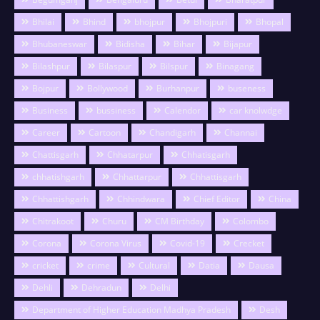
Bhilai
Bhind
bhojpur
Bhojpuri
Bhopal
Bhubaneswar
Bidisha
Bihar
Bijapur
Bilashpur
Bilaspur
Bilspur
Binagang
Bojpur
Bollywood
Burhanpur
buseness
Business
bussiness
Calendor
car knolwdge
Career
Cartoon
Chandigarh
Channai
Chattisgarh
Chhatarpur
Chhatisgarh
chhatishgarh
Chhattarpur
Chhattisgarh
Chhattishgarh
Chhindwara
Chief Editor
China
Chitrakoot
Churu
CM Birthday
Colombo
Corona
Corona Virus
Covid-19
Crecket
cricket
crime
Cultural
Datia
Dausa
Dehli
Dehradun
Delhi
Department of Higher Education Madhya Pradesh
Desh