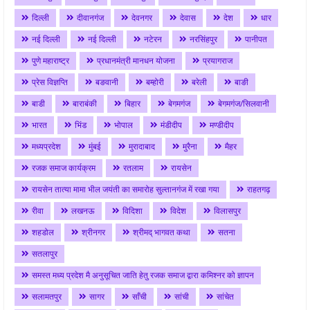
दिल्ली
दीवानगंज
देवनगर
देवास
देश
धार
नई दिल्ली
नई दिल्ली
नटेरन
नरसिंहपुर
पानीपत
पुणे महाराष्ट्र
प्रधानमंत्री मानधन योजना
प्रयागराज
प्रेस विज्ञप्ति
बङवानी
बम्होरी
बरेली
बाङी
बाडी
बाराबंकी
बिहार
बेगमगंज
बेगमगंज/सिलवानी
भारत
भिंड
भोपाल
मंडीदीप
मण्डीदीप
मध्यप्रदेश
मुंबई
मुरादाबाद
मुरैना
मैहर
रजक समाज कार्यक्रम
रतलाम
रायसेन
रायसेन तात्या मामा भील जयंती का समारोह सुल्तानगंज में रखा गया
राहतगढ़
रीवा
लखनऊ
विदिशा
विदेश
विलासपुर
शहडोल
श्रीनगर
श्रीमद् भागवत कथा
सतना
सतलापुर
समस्त मध्य प्रदेश मै अनुसूचित जाति हेतु रजक समाज द्वारा कमिश्नर को ज्ञापन
सलामतपुर
सागर
साँची
सांची
सांचेत