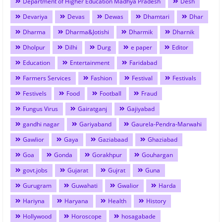
Department of Higher Education Madhya Pradesh
Desh
Devariya
Devas
Dewas
Dhamtari
Dhar
Dharma
Dharma&Jotishi
Dharmik
Dharnik
Dholpur
Dilhi
Durg
e paper
Editor
Education
Entertainment
Faridabad
Farmers Services
Fashion
Festival
Festivals
Festivels
Food
Football
Fraud
Fungus Virus
Gairatganj
Gajiyabad
gandhi nagar
Gariyaband
Gaurela-Pendra-Marwahi
Gawlior
Gaya
Gaziabaad
Ghaziabad
Goa
Gonda
Gorakhpur
Gouhargan
govt.jobs
Gujarat
Gujrat
Guna
Gurugram
Guwahati
Gwalior
Harda
Hariyna
Haryana
Health
History
Hollywood
Horoscope
hosagabade