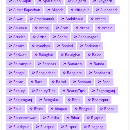
Ajab Gajab
Ajab-Gajab
Ajaigarh
Ajaygarh
Ajmer Rajasthan
Aligarh
Alirajpur
Allahbaad
Alwar
Amarkantak
Ambikapur
Amethi
Anuppur
Arang
Aron
Artical
Article
Articles
Artist
Asam
Ashoknagar
Assam
Ayodhya
Baalod
Badrinath
Badwani
Balaghat
Balalghat
Balod
Balrampur
Banaras
Banarasi
Banda
Bangal
Bangladesh
Banglore
Barabanki
Baran
Bareli
Barod
Barwani
Basti
Beauty
Beauty Tips
BeautyTips
Begamganj
Begumganj
Bengaluru
Betul
Bharatpur
Bhilai
Bhind
bhojpur
Bhojpuri
Bhopal
Bhubaneswar
Bidisha
Bihar
Bijapur
Bilashpur
Bilaspur
Bilspur
Binagang