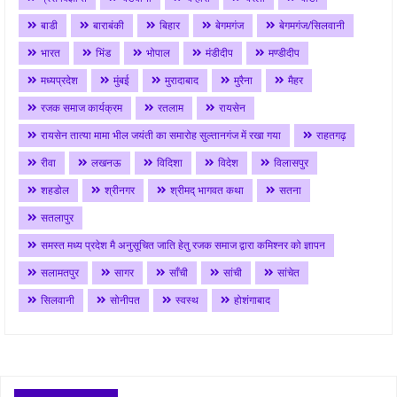
बाडी
बाराबंकी
बिहार
बेगमगंज
बेगमगंज/सिलवानी
भारत
भिंड
भोपाल
मंडीदीप
मण्डीदीप
मध्यप्रदेश
मुंबई
मुरादाबाद
मुरैना
मैहर
रजक समाज कार्यक्रम
रतलाम
रायसेन
रायसेन तात्या मामा भील जयंती का समारोह सुल्तानगंज में रखा गया
राहतगढ़
रीवा
लखनऊ
विदिशा
विदेश
विलासपुर
शहडोल
श्रीनगर
श्रीमद् भागवत कथा
सतना
सतलापुर
समस्त मध्य प्रदेश मै अनुसूचित जाति हेतु रजक समाज द्वारा कमिश्नर को ज्ञापन
सलामतपुर
सागर
साँची
सांची
सांचेत
सिलवानी
सोनीपत
स्वस्थ
होशंगाबाद