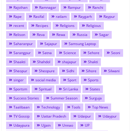
Rajsthan
Ramnagar
Rampur
Ranchi
Rape
Rasifal
ratlam
Raygarh
Raypur
recent
Recipes
Religions
Religious
Relison
Reva
Rewa
Russia
Sagar
Saharanpur
Sajapur
Samsung Laptop
Sarangpur
Satna
Science
Sehore
Seoni
Shaakti
Shahdol
shajapur
Shakti
Sheopur
Sheopure
Sidhi
Sihore
Silwani
singer
social media
Sport
Sports
Sportsm
Spritual
Sri Lanka
States
Success Stories
Summer Season
Surguja
Taalibaan
Technology
Tools
Top News
TV Gossip
Uattar Pradesh
Udaipur
Udaypur
Udaypura
Ujjain
Unnao
UP