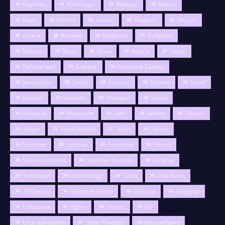
Rajsthan
Ramnagar
Rampur
Ranchi
Rape
Rasifal
ratlam
Raygarh
Raypur
recent
Recipes
Religions
Religious
Relison
Reva
Rewa
Russia
Sagar
Saharanpur
Sajapur
Samsung Laptop
Sarangpur
Satna
Science
Sehore
Seoni
Shaakti
Shahdol
shajapur
Shakti
Sheopur
Sheopure
Sidhi
Sihore
Silwani
singer
social media
Sport
Sports
Sportsm
Spritual
Sri Lanka
States
Success Stories
Summer Season
Surguja
Taalibaan
Technology
Tools
Top News
TV Gossip
Uattar Pradesh
Udaipur
Udaypur
Udaypura
Ujjain
Unnao
UP
Uttar paradesh
Uttar Pradesh
Uttarakhand