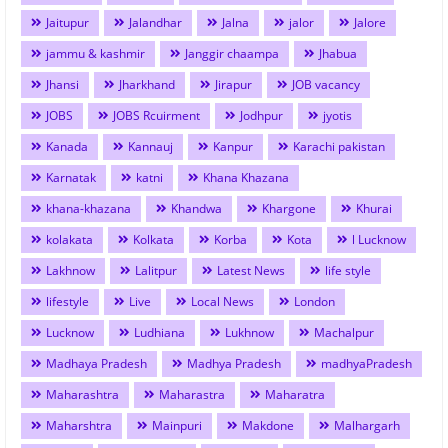
Jaitupur
Jalandhar
Jalna
jalor
Jalore
jammu & kashmir
Janggir chaampa
Jhabua
Jhansi
Jharkhand
Jirapur
JOB vacancy
JOBS
JOBS Rcuirment
Jodhpur
jyotis
Kanada
Kannauj
Kanpur
Karachi pakistan
Karnatak
katni
Khana Khazana
khana-khazana
Khandwa
Khargone
Khurai
kolakata
Kolkata
Korba
Kota
l Lucknow
Lakhnow
Lalitpur
Latest News
life style
lifestyle
Live
Local News
London
Lucknow
Ludhiana
Lukhnow
Machalpur
Madhaya Pradesh
Madhya Pradesh
madhyaPradesh
Maharashtra
Maharastra
Maharatra
Maharshtra
Mainpuri
Makdone
Malhargarh