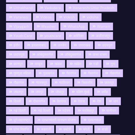
Uttrakhand
Vadodara
Vanarashi Uttar Pradesh
Varanasi
Videos
Videsh
vidisha
Vijaygarh
Weather
WhatsApp
Women
Youth Care
youthcare
अमेरिका
अलीराजपुर
इंदौर
इस्लामाबाद
उज्जैन
उत्तराखंड
उदयपुरा
उदायपुरा
ओबेदुल्लागंज
औबेदुल्लागंज
कथा वाचन
कानपुर
काबुल
खंडवा
खंडेरा
गङी
गुना
गुमशुदा महिला
गुलाबगंज
गैतरगंज
गैरतगंज
गोहरगंज
गौहरगंज
ग्यारसपुर
ग्वालियर
चिकलोद
छतरपुर
जबलपुर
जयपुर
जोधपुर
दक्षिण मुंबई
दमोह
दिल्ली
दीवानगंज
देवनगर
देवास
देश
धार
नई दिल्ली
नई दिल्ली
नटेरन
नरसिंहपुर
पानीपत
पुणे महाराष्ट्र
प्रधानमंत्री मानधन योजना
प्रयागराज
प्रेस विज्ञप्ति
बङवानी
बम्होरी
बरेली
बाङी