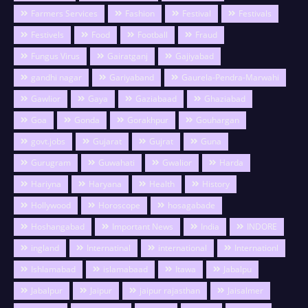
Farmers Services
Fashion
Festival
Festivals
Festivels
Food
Football
Fraud
Fungus Virus
Gairatganj
Gajiyabad
gandhi nagar
Gariyaband
Gaurela-Pendra-Marwahi
Gawlior
Gaya
Gaziabaad
Ghaziabad
Goa
Gonda
Gorakhpur
Gouhargan
govt.jobs
Gujarat
Gujrat
Guna
Gurugram
Guwahati
Gwalior
Harda
Hariyna
Haryana
Health
History
Hollywood
Horoscope
hosagabade
Hoshangabad
Important News
India
INDORE
ingland
Internatinal
international
Internationl
Ishlamabad
islamabaad
Itawa
Jabalpu
Jabalpur
Jaipur
jaipur rajasthan
Jaisalmer