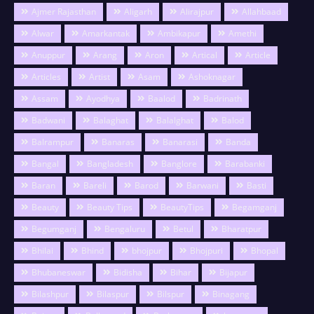
Ajmer Rajasthan
Aligarh
Alirajpur
Allahbaad
Alwar
Amarkantak
Ambikapur
Amethi
Anuppur
Arang
Aron
Artical
Article
Articles
Artist
Asam
Ashoknagar
Assam
Ayodhya
Baalod
Badrinath
Badwani
Balaghat
Balalghat
Balod
Balrampur
Banaras
Banarasi
Banda
Bangal
Bangladesh
Banglore
Barabanki
Baran
Bareli
Barod
Barwani
Basti
Beauty
Beauty Tips
BeautyTips
Begamganj
Begumganj
Bengaluru
Betul
Bharatpur
Bhilai
Bhind
bhojpur
Bhojpuri
Bhopal
Bhubaneswar
Bidisha
Bihar
Bijapur
Bilashpur
Bilaspur
Bilspur
Binagang