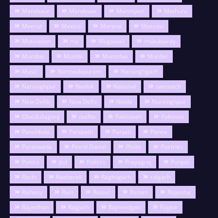
Mandsaur
Mandsuar
Manmpuri
Mathura
Meerut
Mexico
Morena
Moscow
Motivation
mp
Mugawali
mukulsaray
Mumbai
Mumbi
Mumnbai
Murder
Music
Narmadapuram
Narsinghgarh
Narsinghpur
Nashik
National
neemach
New Dehli
New Delhi
Noida
Nursinghpur
Obaidullaganj
outfits
Pakistaan
Pakistan
Panchkula
Panipath
Panjab
Panna
Paraswada
Petrol Diesel
Photo
Poetries
Poitics
pol
Politics
Prayagraj
Punjab
Rachi
Raebareli
Raghogarh
raigarh
Railway
Rain
Raipur
Raisen
Rajastha
Rajasthan
Rajgarh
Rajnandgao
Rajpur