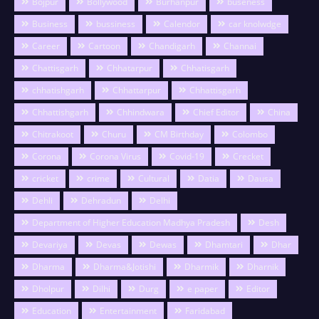
Bojpur
Bollywood
Burhanpur
buseness
Business
bussiness
Calendor
car knolwdge
Career
Cartoon
Chandigarh
Channai
Chattisgarh
Chhatarpur
Chhatisgarh
chhatishgarh
Chhattarpur
Chhattisgarh
Chhattishgarh
Chhindwara
Chief Editor
China
Chitrakoot
Churu
CM Birthday
Colombo
Corona
Corona Virus
Covid-19
Crecket
cricket
crime
Cultural
Datia
Dausa
Dehli
Dehradun
Delhi
Department of Higher Education Madhya Pradesh
Desh
Devariya
Devas
Dewas
Dhamtari
Dhar
Dharma
Dharma&Jotishi
Dharmik
Dharnik
Dholpur
Dilhi
Durg
e paper
Editor
Education
Entertainment
Faridabad