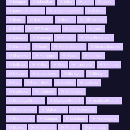
Jaitupur
Jalandhar
Jalna
jalor
Jalore
jammu & kashmir
Janggir chaampa
Jhabua
Jhansi
Jharkhand
Jirapur
JOB vacancy
JOBS
JOBS Rcuirment
Jodhpur
jyotis
Kanada
Kannauj
Kanpur
Karachi pakistan
Karnatak
katni
Khana Khazana
khana-khazana
Khandwa
Khargone
Khurai
kolakata
Kolkata
Korba
Kota
l Lucknow
Lakhnow
Lalitpur
Latest News
life style
lifestyle
Live
Local News
London
Lucknow
Ludhiana
Lukhnow
Machalpur
Madhaya Pradesh
Madhya Pradesh
madhyaPradesh
Maharashtra
Maharastra
Maharatra
Maharshtra
Mainpuri
Makdone
Malhargarh
Malwa
Mandideep
Mandla
mandosur