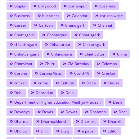
Bojpur
Bollywood
Burhanpur
buseness
Business
bussiness
Calendor
car knolwdge
Career
Cartoon
Chandigarh
Channai
Chattisgarh
Chhatarpur
Chhatisgarh
chhatishgarh
Chhattarpur
Chhattisgarh
Chhattishgarh
Chhindwara
Chief Editor
China
Chitrakoot
Churu
CM Birthday
Colombo
Corona
Corona Virus
Covid-19
Crecket
cricket
crime
Cultural
Datia
Dausa
Dehli
Dehradun
Delhi
Department of Higher Education Madhya Pradesh
Desh
Devariya
Devas
Dewas
Dhamtari
Dhar
Dharma
Dharma&Jotishi
Dharmik
Dharnik
Dholpur
Dilhi
Durg
e paper
Editor