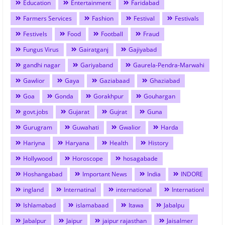
Education
Entertainment
Faridabad
Farmers Services
Fashion
Festival
Festivals
Festivels
Food
Football
Fraud
Fungus Virus
Gairatganj
Gajiyabad
gandhi nagar
Gariyaband
Gaurela-Pendra-Marwahi
Gawlior
Gaya
Gaziabaad
Ghaziabad
Goa
Gonda
Gorakhpur
Gouhargan
govt.jobs
Gujarat
Gujrat
Guna
Gurugram
Guwahati
Gwalior
Harda
Hariyna
Haryana
Health
History
Hollywood
Horoscope
hosagabade
Hoshangabad
Important News
India
INDORE
ingland
Internatinal
international
Internationl
Ishlamabad
islamabaad
Itawa
Jabalpu
Jabalpur
Jaipur
jaipur rajasthan
Jaisalmer