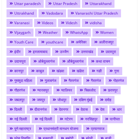
Uttar paradesh
Uttar Pradesh
Uttarakhand
Uttrakhand
Vadodara
Vanarashi Uttar Pradesh
Varanasi
Videos
Videsh
vidisha
Vijaygarh
Weather
WhatsApp
Women
Youth Care
youthcare
अमेरिका
अलीराजपुर
इंदौर
इस्लामाबाद
उज्जैन
उत्तराखंड
उदयपुरा
उदायपुरा
ओबेदुल्लागंज
औबेदुल्लागंज
कथा वाचन
कानपुर
काबुल
खंडवा
खंडेरा
गङी
गुना
गुमशुदा महिला
गुलाबगंज
गैतरगंज
गैरतगंज
गोहरगंज
गौहरगंज
ग्यारसपुर
ग्वालियर
चिकलोद
छतरपुर
जबलपुर
जयपुर
जोधपुर
दक्षिण मुंबई
दमोह
दिल्ली
दीवानगंज
देवनगर
देवास
देश
धार
नई दिल्ली
नई दिल्ली
नटेरन
नरसिंहपुर
पानीपत
पुणे महाराष्ट्र
प्रधानमंत्री मानधन योजना
प्रयागराज
प्रेस विज्ञप्ति
बङवानी
बम्होरी
बरेली
बाङी