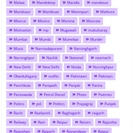
Malwa
Mandideep
Mandla
mandosur
Mandsaur
Mandsuar
Manmpuri
Mathura
Meerut
Mexico
Morena
Moscow
Motivation
mp
Mugawali
mukulsaray
Mumbai
Mumbi
Mumnbai
Murder
Music
Narmadapuram
Narsinghgarh
Narsinghpur
Nashik
National
neemach
New Dehli
New Delhi
Noida
Nursinghpur
Obaidullaganj
outfits
Pakistaan
Pakistan
Panchkula
Panipath
Panjab
Panna
Paraswada
Petrol Diesel
Photo
Poetries
Poitics
pol
Politics
Prayagraj
Punjab
Rachi
Raebareli
Raghogarh
raigarh
Railway
Rain
Raipur
Raisen
Rajastha
Rajasthan
Rajgarh
Rajnandgao
Rajpur