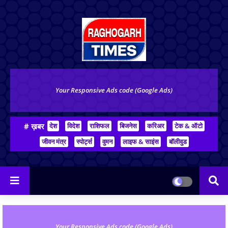
Your Responsive Ads code (Google Ads)
# ख़बर
देश
विदेश
राशिफल
बिजनेस
करिअर
टेक & ऑटो
जीवन मंत्र
स्पोर्ट्स
वुमन
लाइफ & साइंस
बॉलीवुड
Your Responsive Ads code (Google Ads)