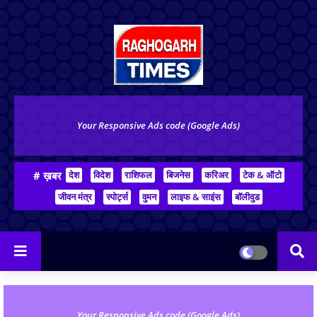
Your Responsive Ads code (Google Ads)
# ख़बर
देश
विदेश
राशिफल
बिजनेस
करिअर
टेक & ऑटो
जीवन मंत्र
स्पोर्ट्स
वुमन
लाइफ & साइंस
बॉलीवुड
Your Responsive Ads code (Google Ads)