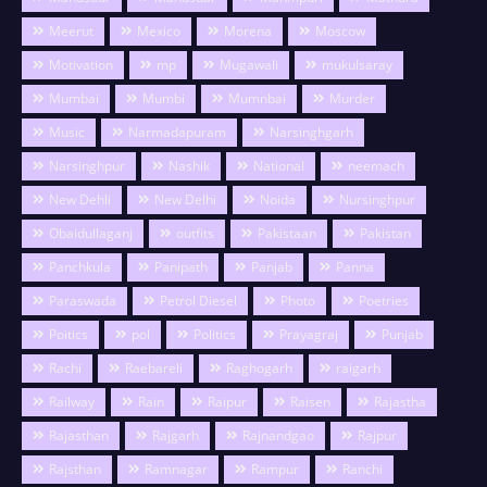
Meerut
Mexico
Morena
Moscow
Motivation
mp
Mugawali
mukulsaray
Mumbai
Mumbi
Mumnbai
Murder
Music
Narmadapuram
Narsinghgarh
Narsinghpur
Nashik
National
neemach
New Dehli
New Delhi
Noida
Nursinghpur
Obaidullaganj
outfits
Pakistaan
Pakistan
Panchkula
Panipath
Panjab
Panna
Paraswada
Petrol Diesel
Photo
Poetries
Poitics
pol
Politics
Prayagraj
Punjab
Rachi
Raebareli
Raghogarh
raigarh
Railway
Rain
Raipur
Raisen
Rajastha
Rajasthan
Rajgarh
Rajnandgao
Rajpur
Rajsthan
Ramnagar
Rampur
Ranchi