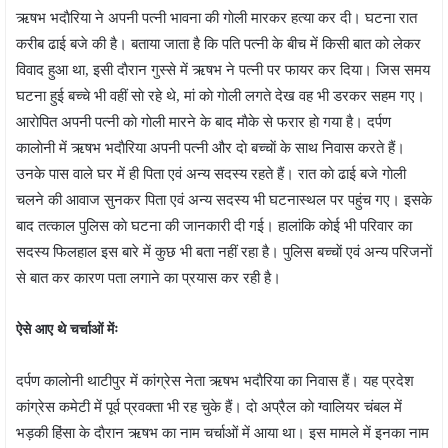
ऋषभ भदाैरिया ने अपनी पत्नी भावना की गाेली मारकर हत्या कर दी। घटना रात
करीब ढाई बजे की है। बताया जाता है कि पति पत्नी के बीच में किसी बात काे लेकर
विवाद हुआ था, इसी दाैरान गुस्से में ऋषभ ने पत्नी पर फायर कर दिया। जिस समय
घटना हुई बच्चे भी वहीं साे रहे थे, मां काे गाेली लगते देख वह भी डरकर सहम गए।
आराेपित अपनी पत्नी काे गाेली मारने के बाद माैके से फरार हाे गया है। दर्पण
कालाेनी में ऋषभ भदाैरिया अपनी पत्नी और दाे बच्चाें के साथ निवास करते हैं।
उनके पास वाले घर में ही पिता एवं अन्य सदस्य रहते हैं। रात काे ढाई बजे गाेली
चलने की आवाज सुनकर पिता एवं अन्य सदस्य भी घटनास्थल पर पहुंच गए। इसके
बाद तत्काल पुलिस काे घटना की जानकारी दी गई। हालांकि काेई भी परिवार का
सदस्य फिलहाल इस बारे में कुछ भी बता नहीं रहा है। पुलिस बच्चाें एवं अन्य परिजनाें
से बात कर कारण पता लगाने का प्रयास कर रही है।
ऐसे आए थे चर्चाओं मेंः
दर्पण कालाेनी थाटीपुर में कांग्रेस नेता ऋषभ भदाैरिया का निवास हैं। यह प्रदेश
कांग्रेस कमेटी में पूर्व प्रवक्ता भी रह चुके हैं। दाे अप्रैल काे ग्वालियर चंबल में
भड़की हिंसा के दाैरान ऋषभ का नाम चर्चाओं में आया था। इस मामले में इनका नाम