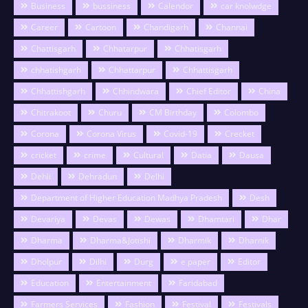
Business
bussiness
Calendor
car knolwdge
Career
Cartoon
Chandigarh
Channai
Chattisgarh
Chhatarpur
Chhatisgarh
chhatishgarh
Chhattarpur
Chhattisgarh
Chhattishgarh
Chhindwara
Chief Editor
China
Chitrakoot
Churu
CM Birthday
Colombo
Corona
Corona Virus
Covid-19
Crecket
cricket
crime
Cultural
Datia
Dausa
Dehli
Dehradun
Delhi
Department of Higher Education Madhya Pradesh
Desh
Devariya
Devas
Dewas
Dhamtari
Dhar
Dharma
Dharma&Jotishi
Dharmik
Dharnik
Dholpur
Dilhi
Durg
e paper
Editor
Education
Entertainment
Faridabad
Farmers Services
Fashion
Festival
Festivals