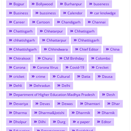
Bojpur
Bollywood
Burhanpur
buseness
Business
bussiness
Calendor
car knolwdge
Career
Cartoon
Chandigarh
Channai
Chattisgarh
Chhatarpur
Chhatisgarh
chhatishgarh
Chhattarpur
Chhattisgarh
Chhattishgarh
Chhindwara
Chief Editor
China
Chitrakoot
Churu
CM Birthday
Colombo
Corona
Corona Virus
Covid-19
Crecket
cricket
crime
Cultural
Datia
Dausa
Dehli
Dehradun
Delhi
Department of Higher Education Madhya Pradesh
Desh
Devariya
Devas
Dewas
Dhamtari
Dhar
Dharma
Dharma&Jotishi
Dharmik
Dharnik
Dholpur
Dilhi
Durg
e paper
Editor
Education
Entertainment
Faridabad