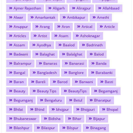
Ajmer Rajasthan
Aligarh
Alirajpur
Allahbaad
Alwar
Amarkantak
Ambikapur
Amethi
Anuppur
Arang
Aron
Artical
Article
Articles
Artist
Asam
Ashoknagar
Assam
Ayodhya
Baalod
Badrinath
Badwani
Balaghat
Balalghat
Balod
Balrampur
Banaras
Banarasi
Banda
Bangal
Bangladesh
Banglore
Barabanki
Baran
Bareli
Barod
Barwani
Basti
Beauty
Beauty Tips
BeautyTips
Begamganj
Begumganj
Bengaluru
Betul
Bharatpur
Bhilai
Bhind
bhojpur
Bhojpuri
Bhopal
Bhubaneswar
Bidisha
Bihar
Bijapur
Bilashpur
Bilaspur
Bilspur
Binagang