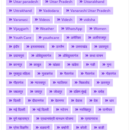
Uttar paradesh
Uttar Pradesh
Uttarakhand
Uttrakhand
Vadodara
Vanarashi Uttar Pradesh
Varanasi
Videos
Videsh
vidisha
Vijaygarh
Weather
WhatsApp
Women
Youth Care
youthcare
अमेरिका
अलीराजपुर
इंदौर
इस्लामाबाद
उज्जैन
उत्तराखंड
उदयपुरा
उदायपुरा
ओबेदुल्लागंज
औबेदुल्लागंज
कथा वाचन
कानपुर
काबुल
खंडवा
खंडेरा
गङी
गुना
गुमशुदा महिला
गुलाबगंज
गैतरगंज
गैरतगंज
गोहरगंज
गौहरगंज
ग्यारसपुर
ग्वालियर
चिकलोद
छतरपुर
जबलपुर
जयपुर
जोधपुर
दक्षिण मुंबई
दमोह
दिल्ली
दीवानगंज
देवनगर
देवास
देश
धार
नई दिल्ली
नई दिल्ली
नटेरन
नरसिंहपुर
पानीपत
पुणे महाराष्ट्र
प्रधानमंत्री मानधन योजना
प्रयागराज
प्रेस विज्ञप्ति
बङवानी
बम्होरी
बरेली
बाङी