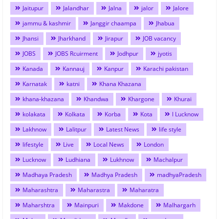
Jaitupur
Jalandhar
Jalna
jalor
Jalore
jammu & kashmir
Janggir chaampa
Jhabua
Jhansi
Jharkhand
Jirapur
JOB vacancy
JOBS
JOBS Rcuirment
Jodhpur
jyotis
Kanada
Kannauj
Kanpur
Karachi pakistan
Karnatak
katni
Khana Khazana
khana-khazana
Khandwa
Khargone
Khurai
kolakata
Kolkata
Korba
Kota
l Lucknow
Lakhnow
Lalitpur
Latest News
life style
lifestyle
Live
Local News
London
Lucknow
Ludhiana
Lukhnow
Machalpur
Madhaya Pradesh
Madhya Pradesh
madhyaPradesh
Maharashtra
Maharastra
Maharatra
Maharshtra
Mainpuri
Makdone
Malhargarh