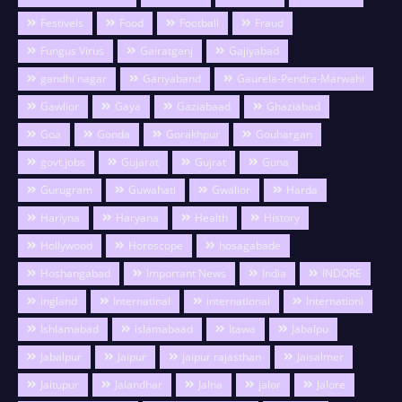
Festivels
Food
Football
Fraud
Fungus Virus
Gairatganj
Gajiyabad
gandhi nagar
Gariyaband
Gaurela-Pendra-Marwahi
Gawlior
Gaya
Gaziabaad
Ghaziabad
Goa
Gonda
Gorakhpur
Gouhargan
govt.jobs
Gujarat
Gujrat
Guna
Gurugram
Guwahati
Gwalior
Harda
Hariyna
Haryana
Health
History
Hollywood
Horoscope
hosagabade
Hoshangabad
Important News
India
INDORE
ingland
Internatinal
international
Internationl
Ishlamabad
islamabaad
Itawa
Jabalpu
Jabalpur
Jaipur
jaipur rajasthan
Jaisalmer
Jaitupur
Jalandhar
Jalna
jalor
Jalore