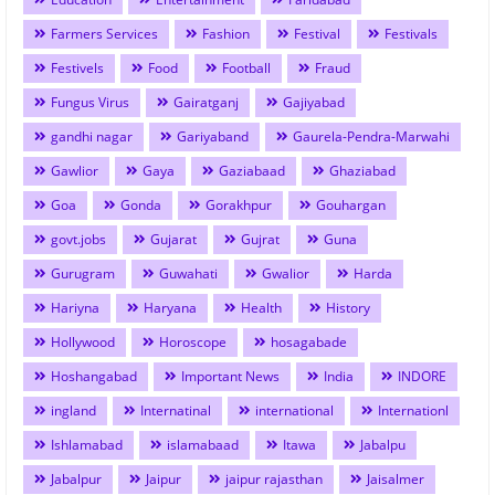
Farmers Services
Fashion
Festival
Festivals
Festivels
Food
Football
Fraud
Fungus Virus
Gairatganj
Gajiyabad
gandhi nagar
Gariyaband
Gaurela-Pendra-Marwahi
Gawlior
Gaya
Gaziabaad
Ghaziabad
Goa
Gonda
Gorakhpur
Gouhargan
govt.jobs
Gujarat
Gujrat
Guna
Gurugram
Guwahati
Gwalior
Harda
Hariyna
Haryana
Health
History
Hollywood
Horoscope
hosagabade
Hoshangabad
Important News
India
INDORE
ingland
Internatinal
international
Internationl
Ishlamabad
islamabaad
Itawa
Jabalpu
Jabalpur
Jaipur
jaipur rajasthan
Jaisalmer