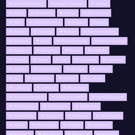
jammu & kashmir
Janggir chaampa
Jhabua
Jhansi
Jharkhand
Jirapur
JOB vacancy
JOBS
JOBS Rcuirment
Jodhpur
jyotis
Kanada
Kannauj
Kanpur
Karachi pakistan
Karnatak
katni
Khana Khazana
khana-khazana
Khandwa
Khargone
Khurai
kolakata
Kolkata
Korba
Kota
l Lucknow
Lakhnow
Lalitpur
Latest News
life style
lifestyle
Live
Local News
London
Lucknow
Ludhiana
Lukhnow
Machalpur
Madhaya Pradesh
Madhya Pradesh
madhyaPradesh
Maharashtra
Maharastra
Maharatra
Maharshtra
Mainpuri
Makdone
Malhargarh
Malwa
Mandideep
Mandla
mandosur
Mandsaur
Mandsuar
Manmpuri
Mathura