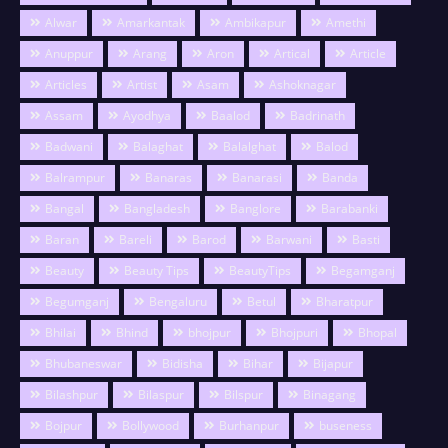
Alwar
Amarkantak
Ambikapur
Amethi
Anuppur
Arang
Aron
Artical
Article
Articles
Artist
Asam
Ashoknagar
Assam
Ayodhya
Baalod
Badrinath
Badwani
Balaghat
Balalghat
Balod
Balrampur
Banaras
Banarasi
Banda
Bangal
Bangladesh
Banglore
Barabanki
Baran
Bareli
Barod
Barwani
Basti
Beauty
Beauty Tips
BeautyTips
Begamganj
Begumganj
Bengaluru
Betul
Bharatpur
Bhilai
Bhind
bhojpur
Bhojpuri
Bhopal
Bhubaneswar
Bidisha
Bihar
Bijapur
Bilashpur
Bilaspur
Bilspur
Binagang
Bojpur
Bollywood
Burhanpur
buseness