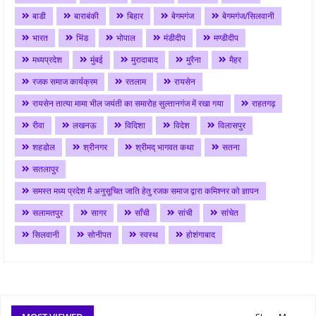
बाडी
बाराबंकी
बिहार
बेगमगंज
बेगमगंज/सिलवानी
भारत
भिंड
भोपाल
मंडीदीप
मण्डीदीप
मध्यप्रदेश
मुंबई
मुरादाबाद
मुरैना
मैहर
रजक समाज कार्यक्रम
रतलाम
रायसेन
रायसेन तात्या मामा भील जयंती का समारोह सुल्तानगंज में रखा गया
राहतगढ़
रीवा
लखनऊ
विदिशा
विदेश
विलासपुर
शहडोल
श्रीनगर
श्रीमद् भागवत कथा
सतना
सतलापुर
समस्त मध्य प्रदेश मै अनुसूचित जाति हेतु रजक समाज द्वारा कमिश्नर को ज्ञापन
सलामतपुर
सागर
साँची
सांची
सांचेत
सिलवानी
सोनीपत
स्वस्थ
होशंगाबाद