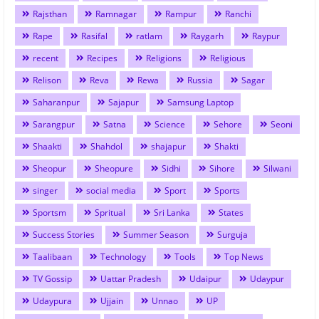
Rajsthan
Ramnagar
Rampur
Ranchi
Rape
Rasifal
ratlam
Raygarh
Raypur
recent
Recipes
Religions
Religious
Relison
Reva
Rewa
Russia
Sagar
Saharanpur
Sajapur
Samsung Laptop
Sarangpur
Satna
Science
Sehore
Seoni
Shaakti
Shahdol
shajapur
Shakti
Sheopur
Sheopure
Sidhi
Sihore
Silwani
singer
social media
Sport
Sports
Sportsm
Spritual
Sri Lanka
States
Success Stories
Summer Season
Surguja
Taalibaan
Technology
Tools
Top News
TV Gossip
Uattar Pradesh
Udaipur
Udaypur
Udaypura
Ujjain
Unnao
UP