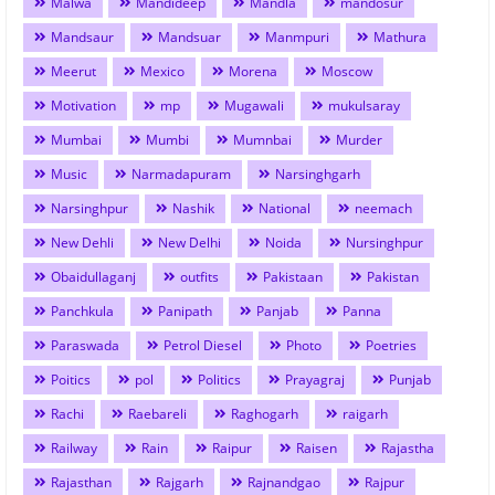
Malwa
Mandideep
Mandla
mandosur
Mandsaur
Mandsuar
Manmpuri
Mathura
Meerut
Mexico
Morena
Moscow
Motivation
mp
Mugawali
mukulsaray
Mumbai
Mumbi
Mumnbai
Murder
Music
Narmadapuram
Narsinghgarh
Narsinghpur
Nashik
National
neemach
New Dehli
New Delhi
Noida
Nursinghpur
Obaidullaganj
outfits
Pakistaan
Pakistan
Panchkula
Panipath
Panjab
Panna
Paraswada
Petrol Diesel
Photo
Poetries
Poitics
pol
Politics
Prayagraj
Punjab
Rachi
Raebareli
Raghogarh
raigarh
Railway
Rain
Raipur
Raisen
Rajastha
Rajasthan
Rajgarh
Rajnandgao
Rajpur