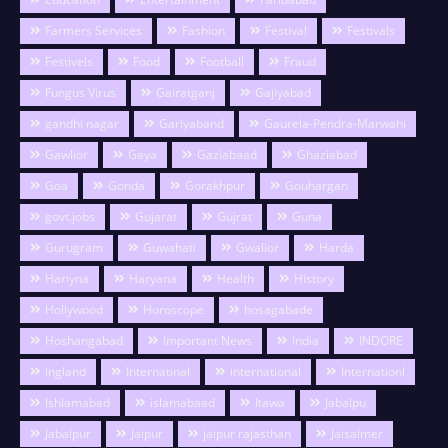
Farmers Services
Fashion
Festival
Festivals
Festivels
Food
Football
Fraud
Fungus Virus
Gairatganj
Gajiyabad
gandhi nagar
Gariyaband
Gaurela-Pendra-Marwahi
Gawlior
Gaya
Gaziabaad
Ghaziabad
Goa
Gonda
Gorakhpur
Gouhargan
govt.jobs
Gujarat
Gujrat
Guna
Gurugram
Guwahati
Gwalior
Harda
Hariyna
Haryana
Health
History
Hollywood
Horoscope
hosagabade
Hoshangabad
Important News
India
INDORE
ingland
Internatinal
international
Internationl
Ishlamabad
islamabaad
Itawa
Jabalpu
Jabalpur
Jaipur
jaipur rajasthan
Jaisalmer