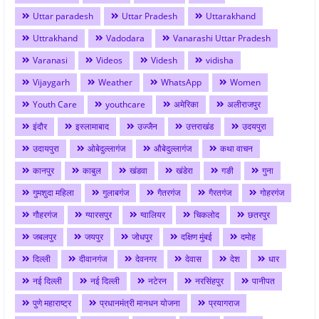
Uttar paradesh
Uttar Pradesh
Uttarakhand
Uttrakhand
Vadodara
Vanarashi Uttar Pradesh
Varanasi
Videos
Videsh
vidisha
Vijaygarh
Weather
WhatsApp
Women
Youth Care
youthcare
अमेरिका
अलीराजपुर
इंदौर
इस्लामाबाद
उज्जैन
उत्तराखंड
उदयपुरा
उदायपुरा
ओबेदुल्लागंज
औबेदुल्लागंज
कथा वाचन
कानपुर
काबुल
खंडवा
खंडेरा
गङी
गुना
गुमशुदा महिला
गुलाबगंज
गैतरगंज
गैरतगंज
गोहरगंज
गौहरगंज
ग्यारसपुर
ग्वालियर
चिकलोद
छतरपुर
जबलपुर
जयपुर
जोधपुर
दक्षिण मुंबई
दमोह
दिल्ली
दीवानगंज
देवनगर
देवास
देश
धार
नई दिल्ली
नई दिल्ली
नटेरन
नरसिंहपुर
पानीपत
पुणे महाराष्ट्र
प्रधानमंत्री मानधन योजना
प्रयागराज