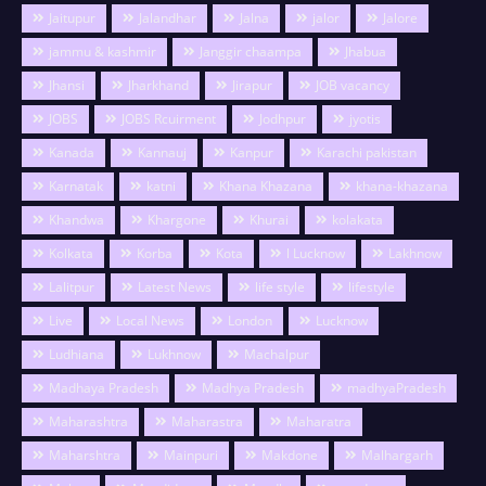
Jaitupur
Jalandhar
Jalna
jalor
Jalore
jammu & kashmir
Janggir chaampa
Jhabua
Jhansi
Jharkhand
Jirapur
JOB vacancy
JOBS
JOBS Rcuirment
Jodhpur
jyotis
Kanada
Kannauj
Kanpur
Karachi pakistan
Karnatak
katni
Khana Khazana
khana-khazana
Khandwa
Khargone
Khurai
kolakata
Kolkata
Korba
Kota
l Lucknow
Lakhnow
Lalitpur
Latest News
life style
lifestyle
Live
Local News
London
Lucknow
Ludhiana
Lukhnow
Machalpur
Madhaya Pradesh
Madhya Pradesh
madhyaPradesh
Maharashtra
Maharastra
Maharatra
Maharshtra
Mainpuri
Makdone
Malhargarh