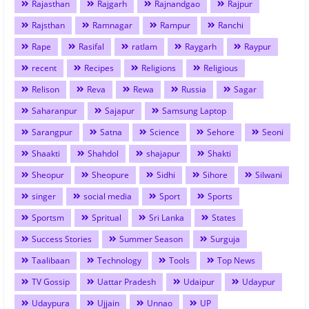
Rajasthan
Rajgarh
Rajnandgao
Rajpur
Rajsthan
Ramnagar
Rampur
Ranchi
Rape
Rasifal
ratlam
Raygarh
Raypur
recent
Recipes
Religions
Religious
Relison
Reva
Rewa
Russia
Sagar
Saharanpur
Sajapur
Samsung Laptop
Sarangpur
Satna
Science
Sehore
Seoni
Shaakti
Shahdol
shajapur
Shakti
Sheopur
Sheopure
Sidhi
Sihore
Silwani
singer
social media
Sport
Sports
Sportsm
Spritual
Sri Lanka
States
Success Stories
Summer Season
Surguja
Taalibaan
Technology
Tools
Top News
TV Gossip
Uattar Pradesh
Udaipur
Udaypur
Udaypura
Ujjain
Unnao
UP