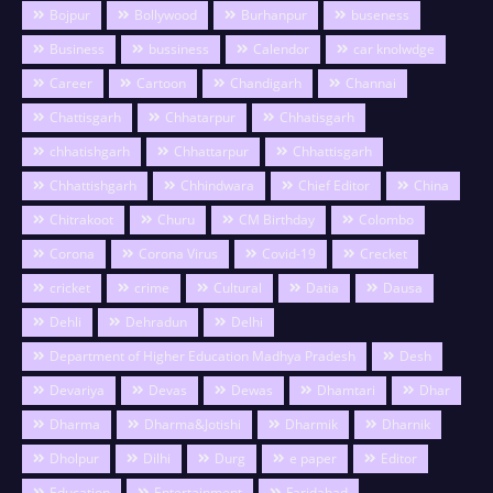
Bojpur
Bollywood
Burhanpur
buseness
Business
bussiness
Calendor
car knolwdge
Career
Cartoon
Chandigarh
Channai
Chattisgarh
Chhatarpur
Chhatisgarh
chhatishgarh
Chhattarpur
Chhattisgarh
Chhattishgarh
Chhindwara
Chief Editor
China
Chitrakoot
Churu
CM Birthday
Colombo
Corona
Corona Virus
Covid-19
Crecket
cricket
crime
Cultural
Datia
Dausa
Dehli
Dehradun
Delhi
Department of Higher Education Madhya Pradesh
Desh
Devariya
Devas
Dewas
Dhamtari
Dhar
Dharma
Dharma&Jotishi
Dharmik
Dharnik
Dholpur
Dilhi
Durg
e paper
Editor
Education
Entertainment
Faridabad