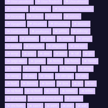
Uttar paradesh
Uttar Pradesh
Uttarakhand
Uttrakhand
Vadodara
Vanarashi Uttar Pradesh
Varanasi
Videos
Videsh
vidisha
Vijaygarh
Weather
WhatsApp
Women
Youth Care
youthcare
अमेरिका
अलीराजपुर
इंदौर
इस्लामाबाद
उज्जैन
उत्तराखंड
उदयपुरा
उदायपुरा
ओबेदुल्लागंज
औबेदुल्लागंज
कथा वाचन
कानपुर
काबुल
खंडवा
खंडेरा
गङी
गुना
गुमशुदा महिला
गुलाबगंज
गैतरगंज
गैरतगंज
गोहरगंज
गौहरगंज
ग्यारसपुर
ग्वालियर
चिकलोद
छतरपुर
जबलपुर
जयपुर
जोधपुर
दक्षिण मुंबई
दमोह
दिल्ली
दीवानगंज
देवनगर
देवास
देश
धार
नई दिल्ली
नई दिल्ली
नटेरन
नरसिंहपुर
पानीपत
पुणे महाराष्ट्र
प्रधानमंत्री मानधन योजना
प्रयागराज
प्रेस विज्ञप्ति
बङवानी
बम्होरी
बरेली
बाङी