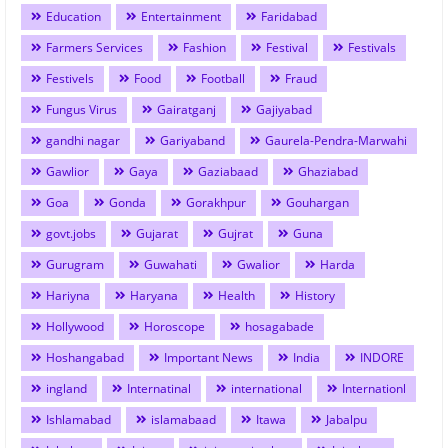
Education
Entertainment
Faridabad
Farmers Services
Fashion
Festival
Festivals
Festivels
Food
Football
Fraud
Fungus Virus
Gairatganj
Gajiyabad
gandhi nagar
Gariyaband
Gaurela-Pendra-Marwahi
Gawlior
Gaya
Gaziabaad
Ghaziabad
Goa
Gonda
Gorakhpur
Gouhargan
govt.jobs
Gujarat
Gujrat
Guna
Gurugram
Guwahati
Gwalior
Harda
Hariyna
Haryana
Health
History
Hollywood
Horoscope
hosagabade
Hoshangabad
Important News
India
INDORE
ingland
Internatinal
international
Internationl
Ishlamabad
islamabaad
Itawa
Jabalpu