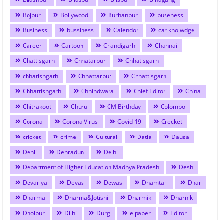
Bojpur
Bollywood
Burhanpur
buseness
Business
bussiness
Calendor
car knolwdge
Career
Cartoon
Chandigarh
Channai
Chattisgarh
Chhatarpur
Chhatisgarh
chhatishgarh
Chhattarpur
Chhattisgarh
Chhattishgarh
Chhindwara
Chief Editor
China
Chitrakoot
Churu
CM Birthday
Colombo
Corona
Corona Virus
Covid-19
Crecket
cricket
crime
Cultural
Datia
Dausa
Dehli
Dehradun
Delhi
Department of Higher Education Madhya Pradesh
Desh
Devariya
Devas
Dewas
Dhamtari
Dhar
Dharma
Dharma&Jotishi
Dharmik
Dharnik
Dholpur
Dilhi
Durg
e paper
Editor