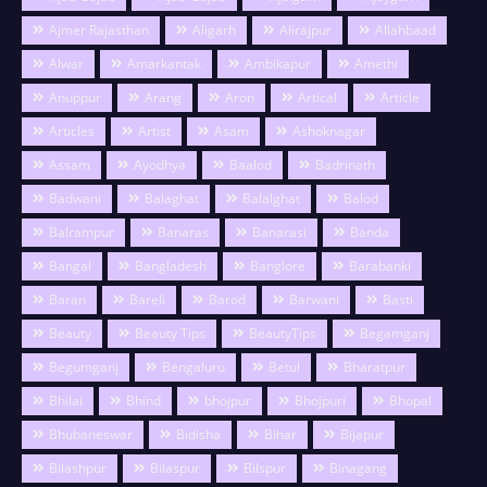
Ajmer Rajasthan
Aligarh
Alirajpur
Allahbaad
Alwar
Amarkantak
Ambikapur
Amethi
Anuppur
Arang
Aron
Artical
Article
Articles
Artist
Asam
Ashoknagar
Assam
Ayodhya
Baalod
Badrinath
Badwani
Balaghat
Balalghat
Balod
Balrampur
Banaras
Banarasi
Banda
Bangal
Bangladesh
Banglore
Barabanki
Baran
Bareli
Barod
Barwani
Basti
Beauty
Beauty Tips
BeautyTips
Begamganj
Begumganj
Bengaluru
Betul
Bharatpur
Bhilai
Bhind
bhojpur
Bhojpuri
Bhopal
Bhubaneswar
Bidisha
Bihar
Bijapur
Bilashpur
Bilaspur
Bilspur
Binagang