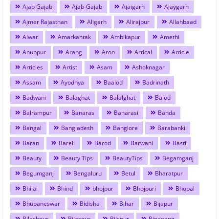
Ajab Gajab
Ajab-Gajab
Ajaigarh
Ajaygarh
Ajmer Rajasthan
Aligarh
Alirajpur
Allahbaad
Alwar
Amarkantak
Ambikapur
Amethi
Anuppur
Arang
Aron
Artical
Article
Articles
Artist
Asam
Ashoknagar
Assam
Ayodhya
Baalod
Badrinath
Badwani
Balaghat
Balalghat
Balod
Balrampur
Banaras
Banarasi
Banda
Bangal
Bangladesh
Banglore
Barabanki
Baran
Bareli
Barod
Barwani
Basti
Beauty
Beauty Tips
BeautyTips
Begamganj
Begumganj
Bengaluru
Betul
Bharatpur
Bhilai
Bhind
bhojpur
Bhojpuri
Bhopal
Bhubaneswar
Bidisha
Bihar
Bijapur
Bilashpur
Bilaspur
Bilspur
Binagang