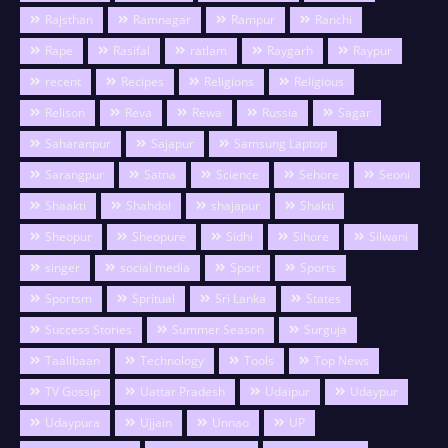
Rajsthan
Ramnagar
Rampur
Ranchi
Rape
Rasifal
ratlam
Raygarh
Raypur
recent
Recipes
Religions
Religious
Relison
Reva
Rewa
Russia
Sagar
Saharanpur
Sajapur
Samsung Laptop
Sarangpur
Satna
Science
Sehore
Seoni
Shaakti
Shahdol
shajapur
Shakti
Sheopur
Sheopure
Sidhi
Sihore
Silwani
singer
social media
Sport
Sports
Sportsm
Spritual
Sri Lanka
States
Success Stories
Summer Season
Surguja
Taalibaan
Technology
Tools
Top News
TV Gossip
Uattar Pradesh
Udaipur
Udaypur
Udaypura
Ujjain
Unnao
UP