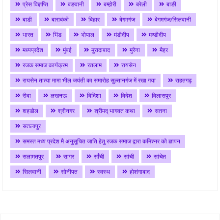
प्रेस विज्ञप्ति
बङवानी
बम्होरी
बरेली
बाङी
बाडी
बाराबंकी
बिहार
बेगमगंज
बेगमगंज/सिलवानी
भारत
भिंड
भोपाल
मंडीदीप
मण्डीदीप
मध्यप्रदेश
मुंबई
मुरादाबाद
मुरैना
मैहर
रजक समाज कार्यक्रम
रतलाम
रायसेन
रायसेन तात्या मामा भील जयंती का समारोह सुल्तानगंज में रखा गया
राहतगढ़
रीवा
लखनऊ
विदिशा
विदेश
विलासपुर
शहडोल
श्रीनगर
श्रीमद् भागवत कथा
सतना
सतलापुर
समस्त मध्य प्रदेश मै अनुसूचित जाति हेतु रजक समाज द्वारा कमिश्नर को ज्ञापन
सलामतपुर
सागर
साँची
सांची
सांचेत
सिलवानी
सोनीपत
स्वस्थ
होशंगाबाद