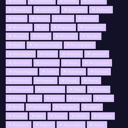
Malwa
Mandideep
Mandla
mandosur
Mandsaur
Mandsuar
Manmpuri
Mathura
Meerut
Mexico
Morena
Moscow
Motivation
mp
Mugawali
mukulsaray
Mumbai
Mumbi
Mumnbai
Murder
Music
Narmadapuram
Narsinghgarh
Narsinghpur
Nashik
National
neemach
New Dehli
New Delhi
Noida
Nursinghpur
Obaidullaganj
outfits
Pakistaan
Pakistan
Panchkula
Panipath
Panjab
Panna
Paraswada
Petrol Diesel
Photo
Poetries
Poitics
pol
Politics
Prayagraj
Punjab
Rachi
Raebareli
Raghogarh
raigarh
Railway
Rain
Raipur
Raisen
Rajastha
Rajasthan
Rajgarh
Rajnandgao
Rajpur