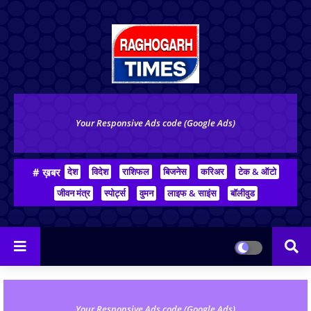
Your Responsive Ads code (Google Ads)
# ख़बर
देश
विदेश
राशिफल
बिजनेस
करिअर
टेक & ऑटो
जीवन मंत्र
स्पोर्ट्स
वुमन
लाइफ & साइंस
बॉलीवुड
Your Responsive Ads code (Google Ads)