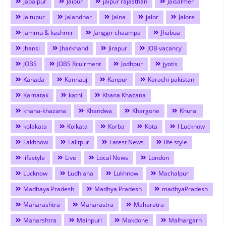
Jabalpur
Jaipur
jaipur rajasthan
Jaisalmer
Jaitupur
Jalandhar
Jalna
jalor
Jalore
jammu & kashmir
Janggir chaampa
Jhabua
Jhansi
Jharkhand
Jirapur
JOB vacancy
JOBS
JOBS Rcuirment
Jodhpur
jyotis
Kanada
Kannauj
Kanpur
Karachi pakistan
Karnatak
katni
Khana Khazana
khana-khazana
Khandwa
Khargone
Khurai
kolakata
Kolkata
Korba
Kota
l Lucknow
Lakhnow
Lalitpur
Latest News
life style
lifestyle
Live
Local News
London
Lucknow
Ludhiana
Lukhnow
Machalpur
Madhaya Pradesh
Madhya Pradesh
madhyaPradesh
Maharashtra
Maharastra
Maharatra
Maharshtra
Mainpuri
Makdone
Malhargarh