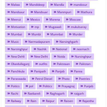
Malwa
Mandideep
Mandla
mandosur
Mandsaur
Mandsuar
Manmpuri
Mathura
Meerut
Mexico
Morena
Moscow
Motivation
mp
Mugawali
mukulsaray
Mumbai
Mumbi
Mumnbai
Murder
Music
Narmadapuram
Narsinghgarh
Narsinghpur
Nashik
National
neemach
New Dehli
New Delhi
Noida
Nursinghpur
Obaidullaganj
outfits
Pakistaan
Pakistan
Panchkula
Panipath
Panjab
Panna
Paraswada
Petrol Diesel
Photo
Poetries
Poitics
pol
Politics
Prayagraj
Punjab
Rachi
Raebareli
Raghogarh
raigarh
Railway
Rain
Raipur
Raisen
Rajastha