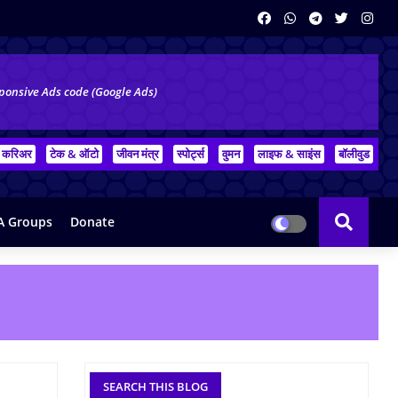
ponsive Ads code (Google Ads)
करिअर
टेक & ऑटो
जीवन मंत्र
स्पोर्ट्स
वुमन
लाइफ & साइंस
बॉलीवुड
 Groups
Donate
SEARCH THIS BLOG