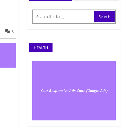
0
HEALTH
Your Responsive Ads Code (Google Ads)