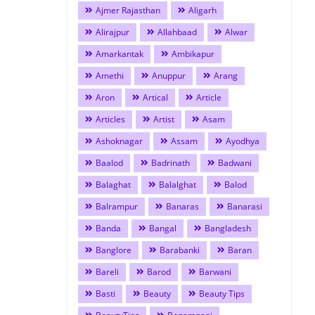
Ajmer Rajasthan
Aligarh
Alirajpur
Allahbaad
Alwar
Amarkantak
Ambikapur
Amethi
Anuppur
Arang
Aron
Artical
Article
Articles
Artist
Asam
Ashoknagar
Assam
Ayodhya
Baalod
Badrinath
Badwani
Balaghat
Balalghat
Balod
Balrampur
Banaras
Banarasi
Banda
Bangal
Bangladesh
Banglore
Barabanki
Baran
Bareli
Barod
Barwani
Basti
Beauty
Beauty Tips