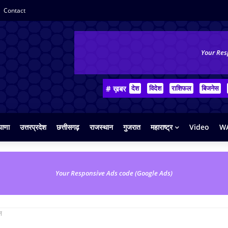
Contact
Your Res
# ख़बर
देश
विदेश
राशिफल
बिजनेस
याणा
उत्तरप्रदेश
छत्तीसगढ़
राजस्थान
गुजरात
महाराष्ट्र
Video
WA
Your Responsive Ads code (Google Ads)
न