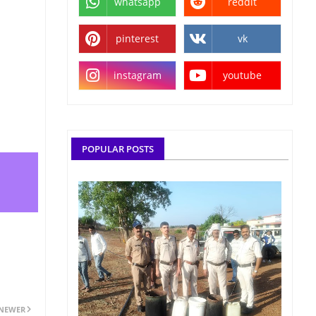
whatsapp
reddit
pinterest
vk
instagram
youtube
POPULAR POSTS
NEWER