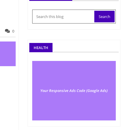
0
HEALTH
Your Responsive Ads Code (Google Ads)