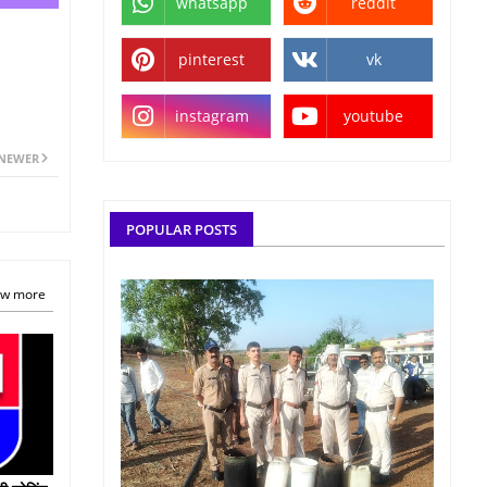
whatsapp
reddit
pinterest
vk
instagram
youtube
NEWER
POPULAR POSTS
w more