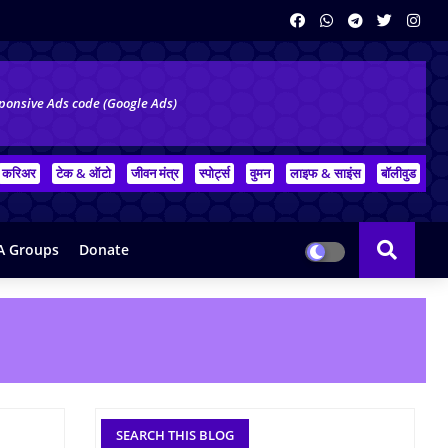
ponsive Ads code (Google Ads)
करिअर
टेक & ऑटो
जीवन मंत्र
स्पोर्ट्स
वुमन
लाइफ & साइंस
बॉलीवुड
 Groups
Donate
SEARCH THIS BLOG