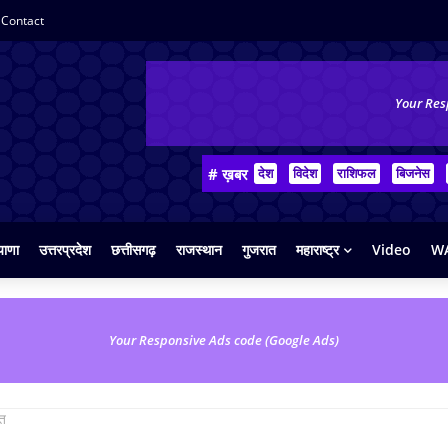
Contact
Your Res
# ख़बर
देश
विदेश
राशिफल
बिजनेस
याणा
उत्तरप्रदेश
छत्तीसगढ़
राजस्थान
गुजरात
महाराष्ट्र
Video
WA
Your Responsive Ads code (Google Ads)
ित