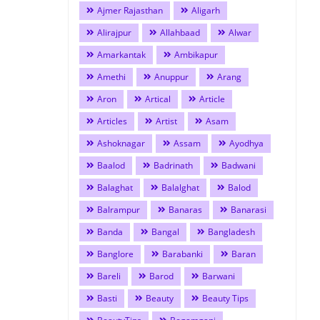
Ajmer Rajasthan
Aligarh
Alirajpur
Allahbaad
Alwar
Amarkantak
Ambikapur
Amethi
Anuppur
Arang
Aron
Artical
Article
Articles
Artist
Asam
Ashoknagar
Assam
Ayodhya
Baalod
Badrinath
Badwani
Balaghat
Balalghat
Balod
Balrampur
Banaras
Banarasi
Banda
Bangal
Bangladesh
Banglore
Barabanki
Baran
Bareli
Barod
Barwani
Basti
Beauty
Beauty Tips