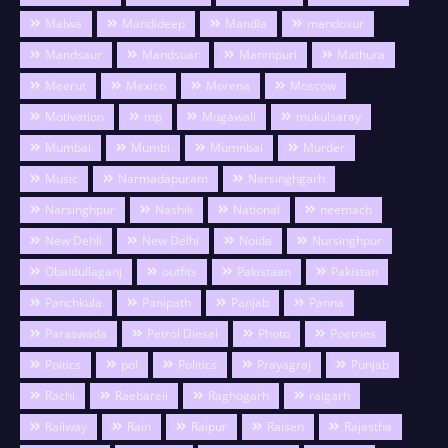
Malwa
Mandideep
Mandla
mandosur
Mandsaur
Mandsuar
Manmpuri
Mathura
Meerut
Mexico
Morena
Moscow
Motivation
mp
Mugawali
mukulsaray
Mumbai
Mumbi
Mumnbai
Murder
Music
Narmadapuram
Narsinghgarh
Narsinghpur
Nashik
National
neemach
New Dehli
New Delhi
Noida
Nursinghpur
Obaidullaganj
outfits
Pakistaan
Pakistan
Panchkula
Panipath
Panjab
Panna
Paraswada
Petrol Diesel
Photo
Poetries
Poitics
pol
Politics
Prayagraj
Punjab
Rachi
Raebareli
Raghogarh
raigarh
Railway
Rain
Raipur
Raisen
Rajastha