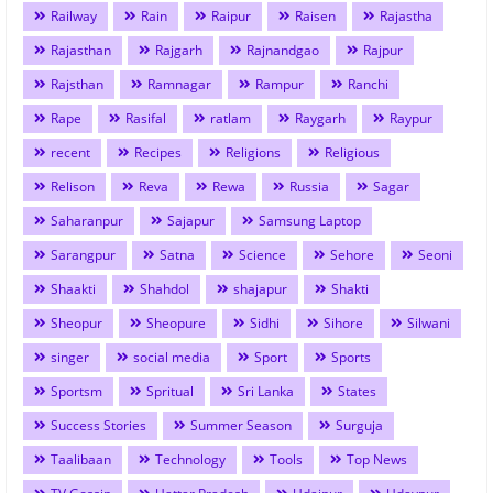
Railway
Rain
Raipur
Raisen
Rajastha
Rajasthan
Rajgarh
Rajnandgao
Rajpur
Rajsthan
Ramnagar
Rampur
Ranchi
Rape
Rasifal
ratlam
Raygarh
Raypur
recent
Recipes
Religions
Religious
Relison
Reva
Rewa
Russia
Sagar
Saharanpur
Sajapur
Samsung Laptop
Sarangpur
Satna
Science
Sehore
Seoni
Shaakti
Shahdol
shajapur
Shakti
Sheopur
Sheopure
Sidhi
Sihore
Silwani
singer
social media
Sport
Sports
Sportsm
Spritual
Sri Lanka
States
Success Stories
Summer Season
Surguja
Taalibaan
Technology
Tools
Top News