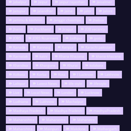
Jabalpur
Jaipur
jaipur rajasthan
Jaisalmer
Jaitupur
Jalandhar
Jalna
jalor
Jalore
jammu & kashmir
Janggir chaampa
Jhabua
Jhansi
Jharkhand
Jirapur
JOB vacancy
JOBS
JOBS Rcuirment
Jodhpur
jyotis
Kanada
Kannauj
Kanpur
Karachi pakistan
Karnatak
katni
Khana Khazana
khana-khazana
Khandwa
Khargone
Khurai
kolakata
Kolkata
Korba
Kota
l Lucknow
Lakhnow
Lalitpur
Latest News
life style
lifestyle
Live
Local News
London
Lucknow
Ludhiana
Lukhnow
Machalpur
Madhaya Pradesh
Madhya Pradesh
madhyaPradesh
Maharashtra
Maharastra
Maharatra
Maharshtra
Mainpuri
Makdone
Malhargarh