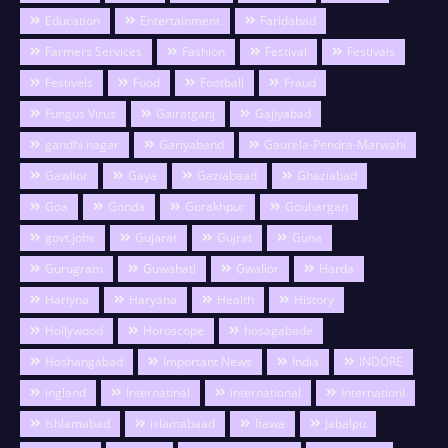
Education
Entertainment
Faridabad
Farmers Services
Fashion
Festival
Festivals
Festivels
Food
Football
Fraud
Fungus Virus
Gairatganj
Gajiyabad
gandhi nagar
Gariyaband
Gaurela-Pendra-Marwahi
Gawlior
Gaya
Gaziabaad
Ghaziabad
Goa
Gonda
Gorakhpur
Gouhargan
govt.jobs
Gujarat
Gujrat
Guna
Gurugram
Guwahati
Gwalior
Harda
Hariyna
Haryana
Health
History
Hollywood
Horoscope
hosagabade
Hoshangabad
Important News
India
INDORE
ingland
Internatinal
international
Internationl
Ishlamabad
islamabaad
Itawa
Jabalpu