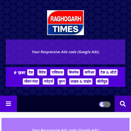
Your Responsive Ads code (Google Ads)
# ख़बर
देश
विदेश
राशिफल
बिजनेस
करिअर
टेक & ऑटो
जीवन मंत्र
स्पोर्ट्स
वुमन
लाइफ & साइंस
बॉलीवुड
Your Responsive Ads code (Google Ads)