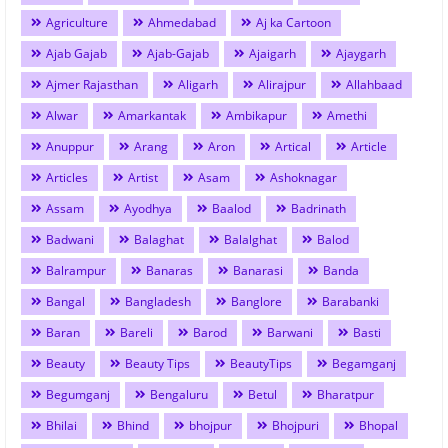
Agriculture
Ahmedabad
Aj ka Cartoon
Ajab Gajab
Ajab-Gajab
Ajaigarh
Ajaygarh
Ajmer Rajasthan
Aligarh
Alirajpur
Allahbaad
Alwar
Amarkantak
Ambikapur
Amethi
Anuppur
Arang
Aron
Artical
Article
Articles
Artist
Asam
Ashoknagar
Assam
Ayodhya
Baalod
Badrinath
Badwani
Balaghat
Balalghat
Balod
Balrampur
Banaras
Banarasi
Banda
Bangal
Bangladesh
Banglore
Barabanki
Baran
Bareli
Barod
Barwani
Basti
Beauty
Beauty Tips
BeautyTips
Begamganj
Begumganj
Bengaluru
Betul
Bharatpur
Bhilai
Bhind
bhojpur
Bhojpuri
Bhopal