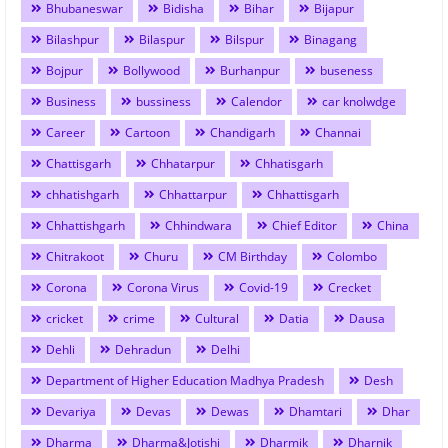
Bhubaneswar
Bidisha
Bihar
Bijapur
Bilashpur
Bilaspur
Bilspur
Binagang
Bojpur
Bollywood
Burhanpur
buseness
Business
bussiness
Calendor
car knolwdge
Career
Cartoon
Chandigarh
Channai
Chattisgarh
Chhatarpur
Chhatisgarh
chhatishgarh
Chhattarpur
Chhattisgarh
Chhattishgarh
Chhindwara
Chief Editor
China
Chitrakoot
Churu
CM Birthday
Colombo
Corona
Corona Virus
Covid-19
Crecket
cricket
crime
Cultural
Datia
Dausa
Dehli
Dehradun
Delhi
Department of Higher Education Madhya Pradesh
Desh
Devariya
Devas
Dewas
Dhamtari
Dhar
Dharma
Dharma&Jotishi
Dharmik
Dharnik