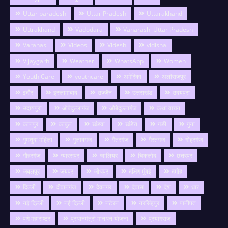
Uttar paradesh
Uttar Pradesh
Uttarakhand
Uttrakhand
Vadodara
Vanarashi Uttar Pradesh
Varanasi
Videos
Videsh
vidisha
Vijaygarh
Weather
WhatsApp
Women
Youth Care
youthcare
अमेरिका
अलीराजपुर
इंदौर
इस्लामाबाद
उज्जैन
उत्तराखंड
उदयपुरा
उदायपुरा
ओबेदुल्लागंज
औबेदुल्लागंज
कथा वाचन
कानपुर
काबुल
खंडवा
खंडेरा
गङी
गुना
गुमशुदा महिला
गुलाबगंज
गैतरगंज
गैरतगंज
गोहरगंज
गौहरगंज
ग्यारसपुर
ग्वालियर
चिकलोद
छतरपुर
जबलपुर
जयपुर
जोधपुर
दक्षिण मुंबई
दमोह
दिल्ली
दीवानगंज
देवनगर
देवास
देश
धार
नई दिल्ली
नई दिल्ली
नटेरन
नरसिंहपुर
पानीपत
पुणे महाराष्ट्र
प्रधानमंत्री मानधन योजना
प्रयागराज