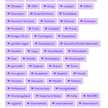
Dholpur
Dilhi
Durg
e paper
Editor
Education
Entertainment
Faridabad
Farmers Services
Fashion
Festival
Festivals
Festivels
Food
Football
Fraud
Fungus Virus
Gairatganj
Gajiyabad
gandhi nagar
Gariyaband
Gaurela-Pendra-Marwahi
Gawlior
Gaya
Gaziabaad
Ghaziabad
Goa
Gonda
Gorakhpur
Gouhargan
govt.jobs
Gujarat
Gujrat
Guna
Gurugram
Guwahati
Gwalior
Harda
Hariyna
Haryana
Health
History
Hollywood
Horoscope
hosagabade
Hoshangabad
Important News
India
INDORE
ingland
Internatinal
international
Internationl