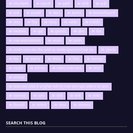
प्रेस विज्ञप्ति
बङवानी
बम्होरी
बरेली
बाङी
बाडी
बाराबंकी
बिहार
बेगमगंज
बेगमगंज/सिलवानी
भारत
भिंड
भोपाल
मंडीदीप
मण्डीदीप
मध्यप्रदेश
मुंबई
मुरादाबाद
मुरैना
मैहर
रजक समाज कार्यक्रम
रतलाम
रायसेन
रायसेन तात्या मामा भील जयंती का समारोह सुल्तानगंज में रखा गया
राहतगढ़
रीवा
लखनऊ
विदिशा
विदेश
विलासपुर
शहडोल
श्रीनगर
श्रीमद् भागवत कथा
सतना
सतलापुर
समस्त मध्य प्रदेश मै अनुसूचित जाति हेतु रजक समाज द्वारा कमिश्नर को ज्ञापन
सलामतपुर
सागर
साँची
सांची
सांचेत
सिलवानी
सोनीपत
स्वस्थ
होशंगाबाद
SEARCH THIS BLOG