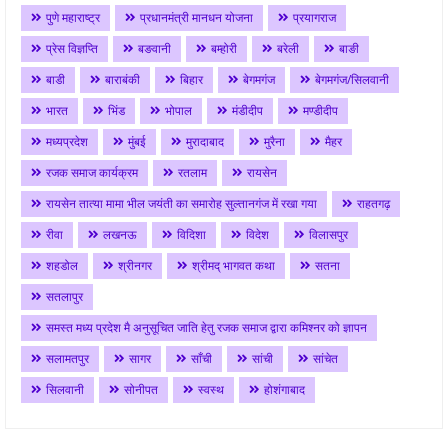
पुणे महाराष्ट्र
प्रधानमंत्री मानधन योजना
प्रयागराज
प्रेस विज्ञप्ति
बङवानी
बम्होरी
बरेली
बाङी
बाडी
बाराबंकी
बिहार
बेगमगंज
बेगमगंज/सिलवानी
भारत
भिंड
भोपाल
मंडीदीप
मण्डीदीप
मध्यप्रदेश
मुंबई
मुरादाबाद
मुरैना
मैहर
रजक समाज कार्यक्रम
रतलाम
रायसेन
रायसेन तात्या मामा भील जयंती का समारोह सुल्तानगंज में रखा गया
राहतगढ़
रीवा
लखनऊ
विदिशा
विदेश
विलासपुर
शहडोल
श्रीनगर
श्रीमद् भागवत कथा
सतना
सतलापुर
समस्त मध्य प्रदेश मै अनुसूचित जाति हेतु रजक समाज द्वारा कमिश्नर को ज्ञापन
सलामतपुर
सागर
साँची
सांची
सांचेत
सिलवानी
सोनीपत
स्वस्थ
होशंगाबाद