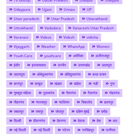
TV Gossip
Uattar Pradesh
Udaipur
Udaypur
Udaypura
Ujjain
Unnao
UP
Uttar paradesh
Uttar Pradesh
Uttarakhand
Uttrakhand
Vadodara
Vanarashi Uttar Pradesh
Varanasi
Videos
Videsh
vidisha
Vijaygarh
Weather
WhatsApp
Women
Youth Care
youthcare
अमेरिका
अलीराजपुर
इंदौर
इस्लामाबाद
उज्जैन
उत्तराखंड
उदयपुरा
उदायपुरा
ओबेदुल्लागंज
औबेदुल्लागंज
कथा वाचन
कानपुर
काबुल
खंडवा
खंडेरा
गङी
गुना
गुमशुदा महिला
गुलाबगंज
गैतरगंज
गैरतगंज
गोहरगंज
गौहरगंज
ग्यारसपुर
ग्वालियर
चिकलोद
छतरपुर
जबलपुर
जयपुर
जोधपुर
दक्षिण मुंबई
दमोह
दिल्ली
दीवानगंज
देवनगर
देवास
देश
धार
नई दिल्ली
नई दिल्ली
नटेरन
नरसिंहपुर
पानीपत