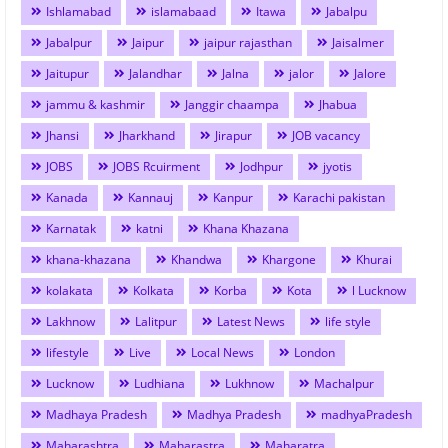
Ishlamabad
islamabaad
Itawa
Jabalpu
Jabalpur
Jaipur
jaipur rajasthan
Jaisalmer
Jaitupur
Jalandhar
Jalna
jalor
Jalore
jammu & kashmir
Janggir chaampa
Jhabua
Jhansi
Jharkhand
Jirapur
JOB vacancy
JOBS
JOBS Rcuirment
Jodhpur
jyotis
Kanada
Kannauj
Kanpur
Karachi pakistan
Karnatak
katni
Khana Khazana
khana-khazana
Khandwa
Khargone
Khurai
kolakata
Kolkata
Korba
Kota
l Lucknow
Lakhnow
Lalitpur
Latest News
life style
lifestyle
Live
Local News
London
Lucknow
Ludhiana
Lukhnow
Machalpur
Madhaya Pradesh
Madhya Pradesh
madhyaPradesh
Maharashtra
Maharastra
Maharatra