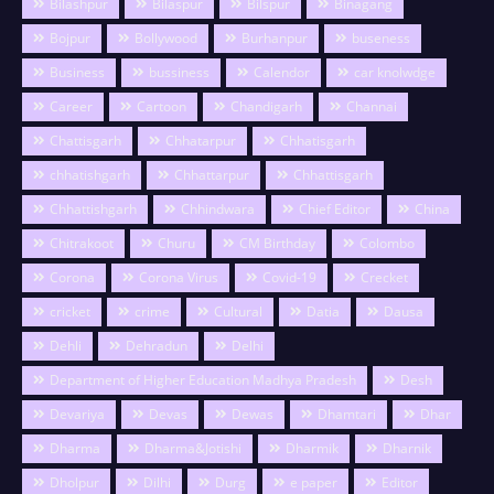
Bilashpur
Bilaspur
Bilspur
Binagang
Bojpur
Bollywood
Burhanpur
buseness
Business
bussiness
Calendor
car knolwdge
Career
Cartoon
Chandigarh
Channai
Chattisgarh
Chhatarpur
Chhatisgarh
chhatishgarh
Chhattarpur
Chhattisgarh
Chhattishgarh
Chhindwara
Chief Editor
China
Chitrakoot
Churu
CM Birthday
Colombo
Corona
Corona Virus
Covid-19
Crecket
cricket
crime
Cultural
Datia
Dausa
Dehli
Dehradun
Delhi
Department of Higher Education Madhya Pradesh
Desh
Devariya
Devas
Dewas
Dhamtari
Dhar
Dharma
Dharma&Jotishi
Dharmik
Dharnik
Dholpur
Dilhi
Durg
e paper
Editor