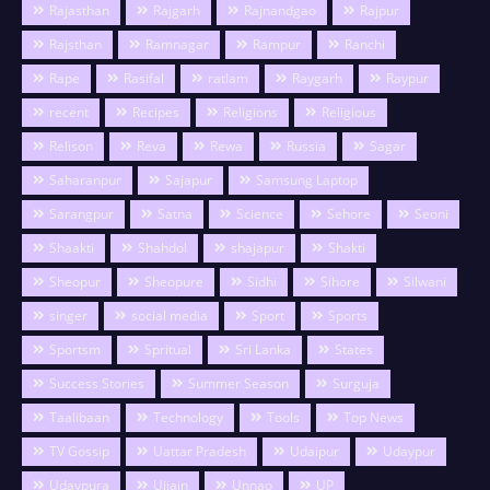
Rajasthan
Rajgarh
Rajnandgao
Rajpur
Rajsthan
Ramnagar
Rampur
Ranchi
Rape
Rasifal
ratlam
Raygarh
Raypur
recent
Recipes
Religions
Religious
Relison
Reva
Rewa
Russia
Sagar
Saharanpur
Sajapur
Samsung Laptop
Sarangpur
Satna
Science
Sehore
Seoni
Shaakti
Shahdol
shajapur
Shakti
Sheopur
Sheopure
Sidhi
Sihore
Silwani
singer
social media
Sport
Sports
Sportsm
Spritual
Sri Lanka
States
Success Stories
Summer Season
Surguja
Taalibaan
Technology
Tools
Top News
TV Gossip
Uattar Pradesh
Udaipur
Udaypur
Udaypura
Ujjain
Unnao
UP