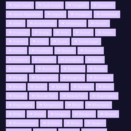
Ajab Gajab
Ajab-Gajab
Ajaigarh
Ajaygarh
Ajmer Rajasthan
Aligarh
Alirajpur
Allahbaad
Alwar
Amarkantak
Ambikapur
Amethi
Anuppur
Arang
Aron
Artical
Article
Articles
Artist
Asam
Ashoknagar
Assam
Ayodhya
Baalod
Badrinath
Badwani
Balaghat
Balalghat
Balod
Balrampur
Banaras
Banarasi
Banda
Bangal
Bangladesh
Banglore
Barabanki
Baran
Bareli
Barod
Barwani
Basti
Beauty
Beauty Tips
BeautyTips
Begamganj
Begumganj
Bengaluru
Betul
Bharatpur
Bhilai
Bhind
bhojpur
Bhojpuri
Bhopal
Bhubaneswar
Bidisha
Bihar
Bijapur