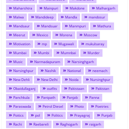
Maharshtra
Mainpuri
Makdone
Malhargarh
Malwa
Mandideep
Mandla
mandosur
Mandsaur
Mandsuar
Manmpuri
Mathura
Meerut
Mexico
Morena
Moscow
Motivation
mp
Mugawali
mukulsaray
Mumbai
Mumbi
Mumnbai
Murder
Music
Narmadapuram
Narsinghgarh
Narsinghpur
Nashik
National
neemach
New Dehli
New Delhi
Noida
Nursinghpur
Obaidullaganj
outfits
Pakistaan
Pakistan
Panchkula
Panipath
Panjab
Panna
Paraswada
Petrol Diesel
Photo
Poetries
Poitics
pol
Politics
Prayagraj
Punjab
Rachi
Raebareli
Raghogarh
raigarh