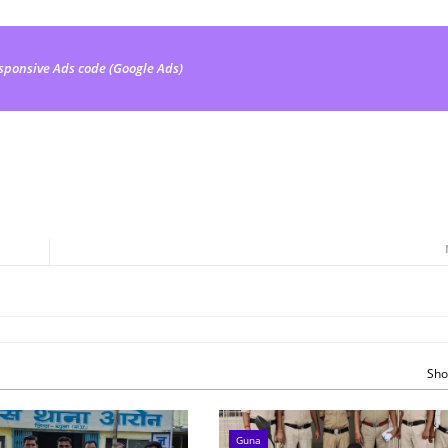
sponsive Ads code (Google Ads)
Sho
Guna