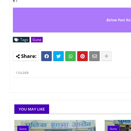
Below Post Re
Tags
Guna
OLDER
YOU MAY LIKE
Guna
Guna