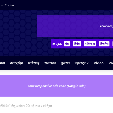
y
Contact
Your Res
# ख़बर
देश
विदेश
राशिफल
बिजनेस
याणा
उत्तरप्रदेश
छत्तीसगढ़
राजस्थान
गुजरात
महाराष्ट्र
Video
WA
Your Responsive Ads code (Google Ads)
 गतिविधियों हेतु आवेदन 20 मई तक आमंत्रित