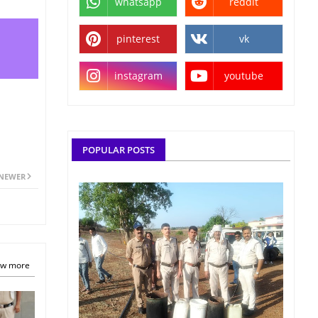
whatsapp
reddit
pinterest
vk
instagram
youtube
POPULAR POSTS
NEWER
w more