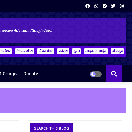
ponsive Ads code (Google Ads)
करिअर
टेक & ऑटो
जीवन मंत्र
स्पोर्ट्स
वुमन
लाइफ & साइंस
बॉलीवुड
 Groups
Donate
SEARCH THIS BLOG