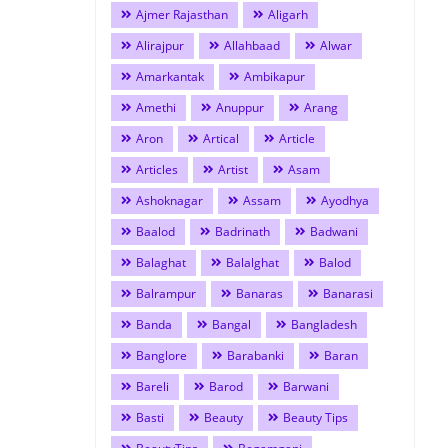
Ajmer Rajasthan
Aligarh
Alirajpur
Allahbaad
Alwar
Amarkantak
Ambikapur
Amethi
Anuppur
Arang
Aron
Artical
Article
Articles
Artist
Asam
Ashoknagar
Assam
Ayodhya
Baalod
Badrinath
Badwani
Balaghat
Balalghat
Balod
Balrampur
Banaras
Banarasi
Banda
Bangal
Bangladesh
Banglore
Barabanki
Baran
Bareli
Barod
Barwani
Basti
Beauty
Beauty Tips