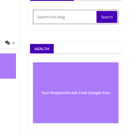
0
HEALTH
Your Responsive Ads Code (Google Ads)