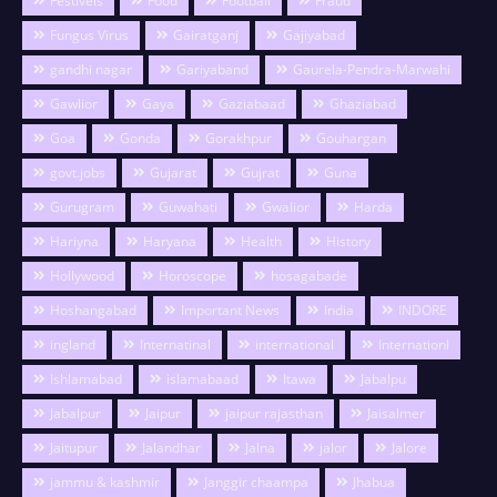
Festivels
Food
Football
Fraud
Fungus Virus
Gairatganj
Gajiyabad
gandhi nagar
Gariyaband
Gaurela-Pendra-Marwahi
Gawlior
Gaya
Gaziabaad
Ghaziabad
Goa
Gonda
Gorakhpur
Gouhargan
govt.jobs
Gujarat
Gujrat
Guna
Gurugram
Guwahati
Gwalior
Harda
Hariyna
Haryana
Health
History
Hollywood
Horoscope
hosagabade
Hoshangabad
Important News
India
INDORE
ingland
Internatinal
international
Internationl
Ishlamabad
islamabaad
Itawa
Jabalpu
Jabalpur
Jaipur
jaipur rajasthan
Jaisalmer
Jaitupur
Jalandhar
Jalna
jalor
Jalore
jammu & kashmir
Janggir chaampa
Jhabua