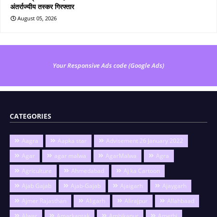
अंतर्राज्यीय तस्कर गिरफ्तार
August 05, 2026
Your Responsive Ads code (Google Ads)
CATEGORIES
Aagra
Aapka star
Advisement 26 January 2022
Agar
agar malwa
AgarMalwa
Agra
Agriculture
Ahmedabad
Aj ka Cartoon
Ajab Gajab
Ajab-Gajab
Ajaigarh
Ajaygarh
Ajmer Rajasthan
Aligarh
Alirajpur
Allahbaad
Alwar
Amarkantak
Ambikapur
Amethi