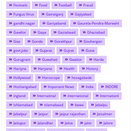
Festivels
Food
Football
Fraud
Fungus Virus
Gairatganj
Gajiyabad
gandhi nagar
Gariyaband
Gaurela-Pendra-Marwahi
Gawlior
Gaya
Gaziabaad
Ghaziabad
Goa
Gonda
Gorakhpur
Gouhargan
govt.jobs
Gujarat
Gujrat
Guna
Gurugram
Guwahati
Gwalior
Harda
Hariyna
Haryana
Health
History
Hollywood
Horoscope
hosagabade
Hoshangabad
Important News
India
INDORE
ingland
Internatinal
international
Internationl
Ishlamabad
islamabaad
Itawa
Jabalpu
Jabalpur
Jaipur
jaipur rajasthan
Jaisalmer
Jaitupur
Jalandhar
Jalna
jalor
Jalore