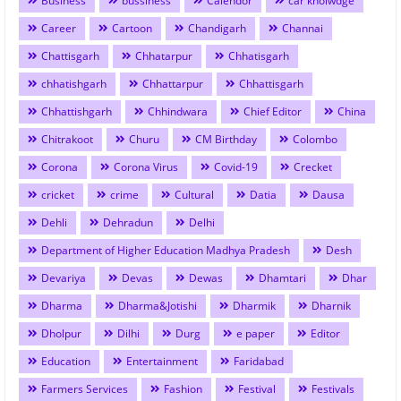
Business
bussiness
Calendor
car knolwdge
Career
Cartoon
Chandigarh
Channai
Chattisgarh
Chhatarpur
Chhatisgarh
chhatishgarh
Chhattarpur
Chhattisgarh
Chhattishgarh
Chhindwara
Chief Editor
China
Chitrakoot
Churu
CM Birthday
Colombo
Corona
Corona Virus
Covid-19
Crecket
cricket
crime
Cultural
Datia
Dausa
Dehli
Dehradun
Delhi
Department of Higher Education Madhya Pradesh
Desh
Devariya
Devas
Dewas
Dhamtari
Dhar
Dharma
Dharma&Jotishi
Dharmik
Dharnik
Dholpur
Dilhi
Durg
e paper
Editor
Education
Entertainment
Faridabad
Farmers Services
Fashion
Festival
Festivals