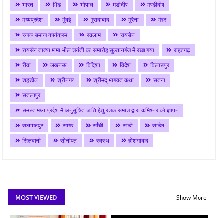
भारत
भिंड
भोपाल
मंडीदीप
मण्डीदीप
मध्यप्रदेश
मुंबई
मुरादाबाद
मुरैना
मैहर
रजक समाज कार्यक्रम
रतलाम
रायसेन
रायसेन तात्या मामा भील जयंती का समारोह सुल्तानगंज में रखा गया
राहतगढ़
रीवा
लखनऊ
विदिशा
विदेश
विलासपुर
शहडोल
श्रीनगर
श्रीमद् भागवत कथा
सतना
सतलापुर
समस्त मध्य प्रदेश मै अनुसूचित जाति हेतु रजक समाज द्वारा कमिश्नर को ज्ञापन
सलामतपुर
सागर
साँची
सांची
सांचेत
सिलवानी
सोनीपत
स्वस्थ
होशंगाबाद
MOST VIEWED
Show More