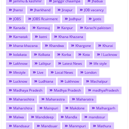
jammu & kashmir
Janggir chaampa
Jhabua
Jhansi
Jharkhand
Jirapur
JOB vacancy
JOBS
JOBS Rcuirment
Jodhpur
jyotis
Kanada
Kannauj
Kanpur
Karachi pakistan
Karnatak
katni
Khana Khazana
khana-khazana
Khandwa
Khargone
Khurai
kolakata
Kolkata
Korba
Kota
l Lucknow
Lakhnow
Lalitpur
Latest News
life style
lifestyle
Live
Local News
London
Lucknow
Ludhiana
Lukhnow
Machalpur
Madhaya Pradesh
Madhya Pradesh
madhyaPradesh
Maharashtra
Maharastra
Maharatra
Maharshtra
Mainpuri
Makdone
Malhargarh
Malwa
Mandideep
Mandla
mandosur
Mandsaur
Mandsuar
Manmpuri
Mathura