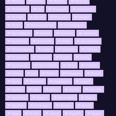
Meerut
Mexico
Morena
Moscow
Motivation
mp
Mugawali
mukulsaray
Mumbai
Mumbi
Mumnbai
Murder
Music
Narmadapuram
Narsinghgarh
Narsinghpur
Nashik
National
neemach
New Dehli
New Delhi
Noida
Nursinghpur
Obaidullaganj
outfits
Pakistaan
Pakistan
Panchkula
Panipath
Panjab
Panna
Paraswada
Petrol Diesel
Photo
Poetries
Poitics
pol
Politics
Prayagraj
Punjab
Rachi
Raebareli
Raghogarh
raigarh
Railway
Rain
Raipur
Raisen
Rajastha
Rajasthan
Rajgarh
Rajnandgao
Rajpur
Rajsthan
Ramnagar
Rampur
Ranchi
Rape
Rasifal
ratlam
Raygarh
Raypur