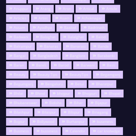
Anuppur
Arang
Aron
Artical
Article
Articles
Artist
Asam
Ashoknagar
Assam
Ayodhya
Baalod
Badrinath
Badwani
Balaghat
Balalghat
Balod
Balrampur
Banaras
Banarasi
Banda
Bangal
Bangladesh
Banglore
Barabanki
Baran
Bareli
Barod
Barwani
Basti
Beauty
Beauty Tips
BeautyTips
Begamganj
Begumganj
Bengaluru
Betul
Bharatpur
Bhilai
Bhind
bhojpur
Bhojpuri
Bhopal
Bhubaneswar
Bidisha
Bihar
Bijapur
Bilashpur
Bilaspur
Bilspur
Binagang
Bojpur
Bollywood
Burhanpur
buseness
Business
bussiness
Calendor
car knolwdge