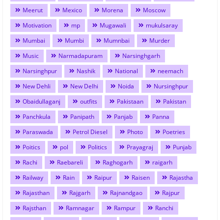
Meerut
Mexico
Morena
Moscow
Motivation
mp
Mugawali
mukulsaray
Mumbai
Mumbi
Mumnbai
Murder
Music
Narmadapuram
Narsinghgarh
Narsinghpur
Nashik
National
neemach
New Dehli
New Delhi
Noida
Nursinghpur
Obaidullaganj
outfits
Pakistaan
Pakistan
Panchkula
Panipath
Panjab
Panna
Paraswada
Petrol Diesel
Photo
Poetries
Poitics
pol
Politics
Prayagraj
Punjab
Rachi
Raebareli
Raghogarh
raigarh
Railway
Rain
Raipur
Raisen
Rajastha
Rajasthan
Rajgarh
Rajnandgao
Rajpur
Rajsthan
Ramnagar
Rampur
Ranchi