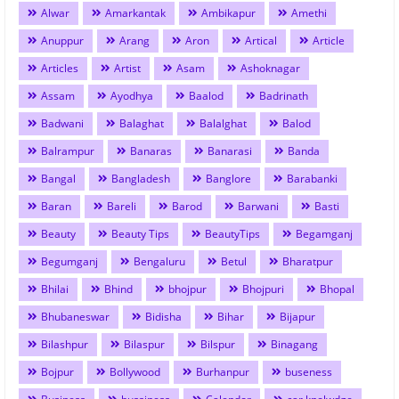
Alwar
Amarkantak
Ambikapur
Amethi
Anuppur
Arang
Aron
Artical
Article
Articles
Artist
Asam
Ashoknagar
Assam
Ayodhya
Baalod
Badrinath
Badwani
Balaghat
Balalghat
Balod
Balrampur
Banaras
Banarasi
Banda
Bangal
Bangladesh
Banglore
Barabanki
Baran
Bareli
Barod
Barwani
Basti
Beauty
Beauty Tips
BeautyTips
Begamganj
Begumganj
Bengaluru
Betul
Bharatpur
Bhilai
Bhind
bhojpur
Bhojpuri
Bhopal
Bhubaneswar
Bidisha
Bihar
Bijapur
Bilashpur
Bilaspur
Bilspur
Binagang
Bojpur
Bollywood
Burhanpur
buseness