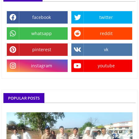
facebook
twitter
whatsapp
reddit
pinterest
vk
instagram
youtube
POPULAR POSTS