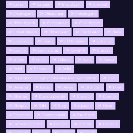
Career
Cartoon
Chandigarh
Channai
Chattisgarh
Chhatarpur
Chhatisgarh
chhatishgarh
Chhattarpur
Chhattisgarh
Chhattishgarh
Chhindwara
Chief Editor
China
Chitrakoot
Churu
CM Birthday
Colombo
Corona
Corona Virus
Covid-19
Crecket
cricket
crime
Cultural
Datia
Dausa
Dehli
Dehradun
Delhi
Department of Higher Education Madhya Pradesh
Desh
Devariya
Devas
Dewas
Dhamtari
Dhar
Dharma
Dharma&Jotishi
Dharmik
Dharnik
Dholpur
Dilhi
Durg
e paper
Editor
Education
Entertainment
Faridabad
Farmers Services
Fashion
Festival
Festivals