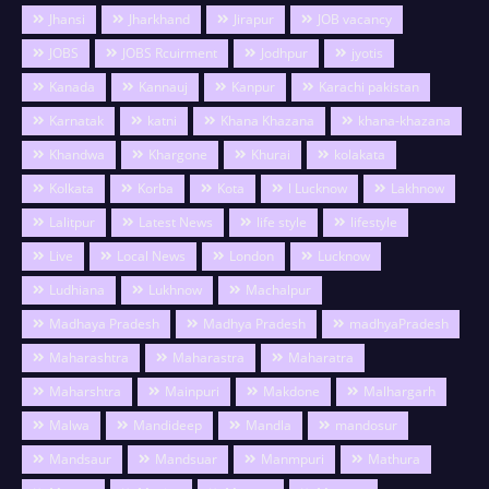
Jhansi
Jharkhand
Jirapur
JOB vacancy
JOBS
JOBS Rcuirment
Jodhpur
jyotis
Kanada
Kannauj
Kanpur
Karachi pakistan
Karnatak
katni
Khana Khazana
khana-khazana
Khandwa
Khargone
Khurai
kolakata
Kolkata
Korba
Kota
l Lucknow
Lakhnow
Lalitpur
Latest News
life style
lifestyle
Live
Local News
London
Lucknow
Ludhiana
Lukhnow
Machalpur
Madhaya Pradesh
Madhya Pradesh
madhyaPradesh
Maharashtra
Maharastra
Maharatra
Maharshtra
Mainpuri
Makdone
Malhargarh
Malwa
Mandideep
Mandla
mandosur
Mandsaur
Mandsuar
Manmpuri
Mathura