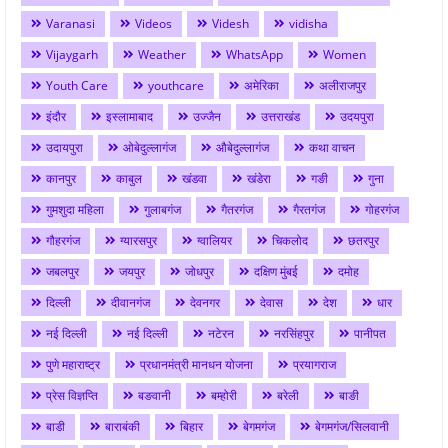
Varanasi
Videos
Videsh
vidisha
Vijaygarh
Weather
WhatsApp
Women
Youth Care
youthcare
अमेरिका
अलीराजपुर
इंदौर
इस्लामाबाद
उज्जैन
उत्तराखंड
उदयपुरा
उदायपुरा
ओबेदुल्लागंज
औबेदुल्लागंज
कथा वाचन
कानपुर
काबुल
खंडवा
खंडेरा
गङी
गुना
गुमशुदा महिला
गुलाबगंज
गैतरगंज
गैरतगंज
गोहरगंज
गौहरगंज
ग्यारसपुर
ग्वालियर
चिकलोद
छतरपुर
जबलपुर
जयपुर
जोधपुर
दक्षिण मुंबई
दमोह
दिल्ली
दीवानगंज
देवनगर
देवास
देश
धार
नई दिल्ली
नई दिल्ली
नटेरन
नरसिंहपुर
पानीपत
पुणे महाराष्ट्र
प्रधानमंत्री मानधन योजना
प्रयागराज
प्रेस विज्ञप्ति
बङवानी
बम्होरी
बरेली
बाङी
बाडी
बाराबंकी
बिहार
बेगमगंज
बेगमगंज/सिलवानी