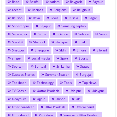
Rape
Rasifal
ratlam
Raygarh
Raypur
recent
Recipes
Religions
Religious
Relison
Reva
Rewa
Russia
Sagar
Saharanpur
Sajapur
Samsung Laptop
Sarangpur
Satna
Science
Sehore
Seoni
Shaakti
Shahdol
shajapur
Shakti
Sheopur
Sheopure
Sidhi
Sihore
Silwani
singer
social media
Sport
Sports
Sportsm
Spritual
Sri Lanka
States
Success Stories
Summer Season
Surguja
Taalibaan
Technology
Tools
Top News
TV Gossip
Uattar Pradesh
Udaipur
Udaypur
Udaypura
Ujjain
Unnao
UP
Uttar paradesh
Uttar Pradesh
Uttarakhand
Uttrakhand
Vadodara
Vanarashi Uttar Pradesh