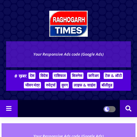
Your Responsive Ads code (Google Ads)
# ख़बर
देश
विदेश
राशिफल
बिजनेस
करिअर
टेक & ऑटो
जीवन मंत्र
स्पोर्ट्स
वुमन
लाइफ & साइंस
बॉलीवुड
Your Responsive Ads code (Google Ads)