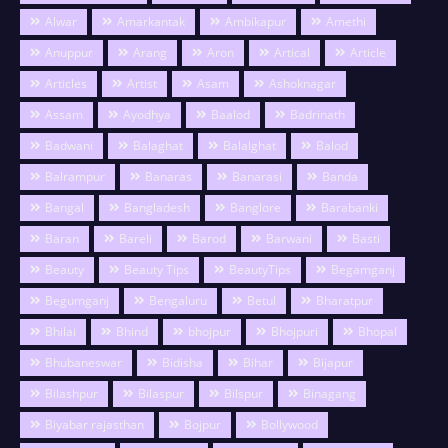
Alwar
Amarkantak
Ambikapur
Amethi
Anuppur
Arang
Aron
Artical
Article
Articles
Artist
Asam
Ashoknagar
Assam
Ayodhya
Baalod
Badrinath
Badwani
Balaghat
Balalghat
Balod
Balrampur
Banaras
Banarasi
Banda
Bangal
Bangladesh
Banglore
Barabanki
Baran
Bareli
Barod
Barwani
Basti
Beauty
Beauty Tips
BeautyTips
Begamganj
Begumganj
Bengaluru
Betul
Bharatpur
Bhilai
Bhind
bhojpur
Bhojpuri
Bhopal
Bhubaneswar
Bidisha
Bihar
Bijapur
Bilashpur
Bilaspur
Bilspur
Binagang
Biyabar rajasthan
Bojpur
Bollywood