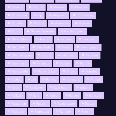
Meerut
Mexico
Morena
Moscow
Motivation
mp
Mugawali
mukulsaray
Mumbai
Mumbi
Mumnbai
Murder
Music
Narmadapuram
Narsinghgarh
Narsinghpur
Nashik
National
neemach
New Dehli
New Delhi
Noida
Nursinghpur
Obaidullaganj
outfits
Pakistaan
Pakistan
Panchkula
Panipath
Panjab
Panna
Paraswada
Petrol Diesel
Photo
Poetries
Poitics
pol
Politics
Prayagraj
Punjab
Rachi
Raebareli
Raghogarh
raigarh
Railway
Rain
Raipur
Raisen
Rajastha
Rajasthan
Rajgarh
Rajnandgao
Rajpur
Rajsthan
Ramnagar
Rampur
Ranchi