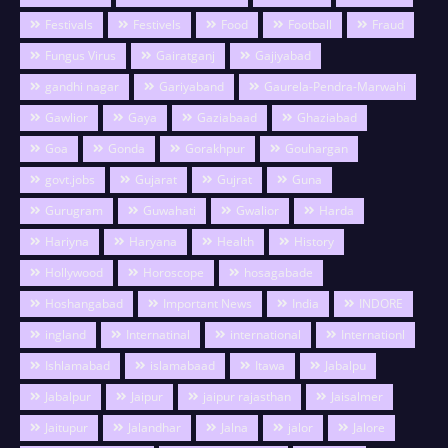
Festivals
Festivels
Food
Football
Fraud
Fungus Virus
Gairatganj
Gajiyabad
gandhi nagar
Gariyaband
Gaurela-Pendra-Marwahi
Gawlior
Gaya
Gaziabaad
Ghaziabad
Goa
Gonda
Gorakhpur
Gouhargan
govt.jobs
Gujarat
Gujrat
Guna
Gurugram
Guwahati
Gwalior
Harda
Hariyna
Haryana
Health
History
Hollywood
Horoscope
hosagabade
Hoshangabad
Important News
India
INDORE
ingland
Internatinal
international
Internationl
Ishlamabad
islamabaad
Itawa
Jabalpu
Jabalpur
Jaipur
jaipur rajasthan
Jaisalmer
Jaitupur
Jalandhar
Jalna
jalor
Jalore