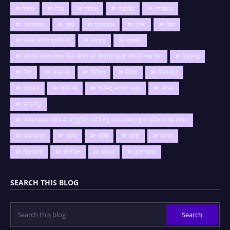
भारत
भिंड
भोपाल
मंडीदीप
मण्डीदीप
मध्यप्रदेश
मुंबई
मुरादाबाद
मुरैना
मैहर
रजक समाज कार्यक्रम
रतलाम
रायसेन
रायसेन तात्या मामा भील जयंती का समारोह सुल्तानगंज में रखा गया
राहतगढ़
रीवा
लखनऊ
विदिशा
विदेश
विलासपुर
शहडोल
श्रीनगर
श्रीमद् भागवत कथा
सतना
सतलापुर
समस्त मध्य प्रदेश मै अनुसूचित जाति हेतु रजक समाज द्वारा कमिश्नर को ज्ञापन
सलामतपुर
सागर
साँची
सांची
सांचेत
सिलवानी
सोनीपत
स्वस्थ
होशंगाबाद
SEARCH THIS BLOG