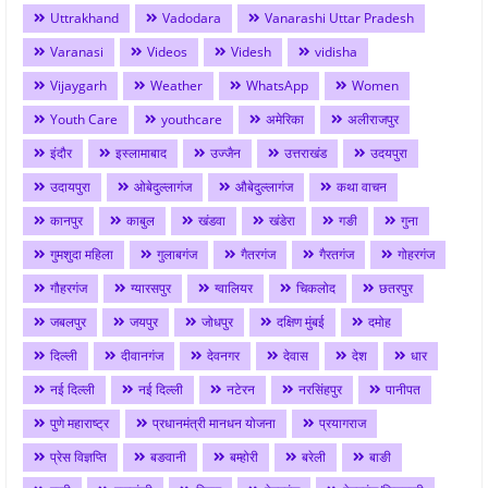
Uttrakhand
Vadodara
Vanarashi Uttar Pradesh
Varanasi
Videos
Videsh
vidisha
Vijaygarh
Weather
WhatsApp
Women
Youth Care
youthcare
अमेरिका
अलीराजपुर
इंदौर
इस्लामाबाद
उज्जैन
उत्तराखंड
उदयपुरा
उदायपुरा
ओबेदुल्लागंज
औबेदुल्लागंज
कथा वाचन
कानपुर
काबुल
खंडवा
खंडेरा
गङी
गुना
गुमशुदा महिला
गुलाबगंज
गैतरगंज
गैरतगंज
गोहरगंज
गौहरगंज
ग्यारसपुर
ग्वालियर
चिकलोद
छतरपुर
जबलपुर
जयपुर
जोधपुर
दक्षिण मुंबई
दमोह
दिल्ली
दीवानगंज
देवनगर
देवास
देश
धार
नई दिल्ली
नई दिल्ली
नटेरन
नरसिंहपुर
पानीपत
पुणे महाराष्ट्र
प्रधानमंत्री मानधन योजना
प्रयागराज
प्रेस विज्ञप्ति
बङवानी
बम्होरी
बरेली
बाङी