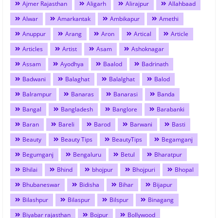
Ajmer Rajasthan
Aligarh
Alirajpur
Allahbaad
Alwar
Amarkantak
Ambikapur
Amethi
Anuppur
Arang
Aron
Artical
Article
Articles
Artist
Asam
Ashoknagar
Assam
Ayodhya
Baalod
Badrinath
Badwani
Balaghat
Balalghat
Balod
Balrampur
Banaras
Banarasi
Banda
Bangal
Bangladesh
Banglore
Barabanki
Baran
Bareli
Barod
Barwani
Basti
Beauty
Beauty Tips
BeautyTips
Begamganj
Begumganj
Bengaluru
Betul
Bharatpur
Bhilai
Bhind
bhojpur
Bhojpuri
Bhopal
Bhubaneswar
Bidisha
Bihar
Bijapur
Bilashpur
Bilaspur
Bilspur
Binagang
Biyabar rajasthan
Bojpur
Bollywood