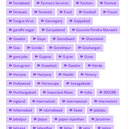
Faridabad
Farmers Services
Fashion
Festival
Festivals
Festivels
Food
Football
Fraud
Fungus Virus
Gairatganj
Gajiyabad
gandhi nagar
Gariyaband
Gaurela-Pendra-Marwahi
Gawlior
Gaya
Gaziabaad
Ghaziabad
Goa
Gonda
Gorakhpur
Gouhargan
govt.jobs
Gujarat
Gujrat
Guna
Gurugram
Guwahati
Gwalior
Harda
Hariyna
Haryana
Health
History
Hollywood
Horoscope
hosagabade
Hoshangabad
Important News
India
INDORE
ingland
Internatinal
international
Internationl
Ishlamabad
islamabaad
Itawa
Jabalpu
Jabalpur
Jaipur
jaipur rajasthan
Jaisalmer
Jaitupur
Jalandhar
Jalna
jalor
Jalore