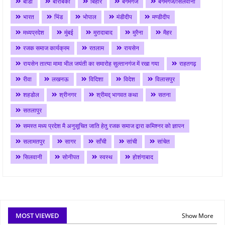
बाडी
बाराबंकी
बिहार
बेगमगंज
बेगमगंज/सिलवानी
भारत
भिंड
भोपाल
मंडीदीप
मण्डीदीप
मध्यप्रदेश
मुंबई
मुरादाबाद
मुरैना
मैहर
रजक समाज कार्यक्रम
रतलाम
रायसेन
रायसेन तात्या मामा भील जयंती का समारोह सुल्तानगंज में रखा गया
राहतगढ़
रीवा
लखनऊ
विदिशा
विदेश
विलासपुर
शहडोल
श्रीनगर
श्रीमद् भागवत कथा
सतना
सतलापुर
समस्त मध्य प्रदेश मै अनुसूचित जाति हेतु रजक समाज द्वारा कमिश्नर को ज्ञापन
सलामतपुर
सागर
साँची
सांची
सांचेत
सिलवानी
सोनीपत
स्वस्थ
होशंगाबाद
MOST VIEWED
Show More