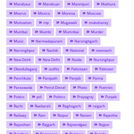
Mandsaur
Mandsuar
Manmpuri
Mathura
Meerut
Mexico
Morena
Moscow
Motivation
mp
Mugawali
mukulsaray
Mumbai
Mumbi
Mumnbai
Murder
Music
Narmadapuram
Narsinghgarh
Narsinghpur
Nashik
National
neemach
New Dehli
New Delhi
Noida
Nursinghpur
Obaidullaganj
outfits
Pakistaan
Pakistan
Panchkula
Panipath
Panjab
Panna
Paraswada
Petrol Diesel
Photo
Poetries
Poitics
pol
Politics
Prayagraj
Punjab
Rachi
Raebareli
Raghogarh
raigarh
Railway
Rain
Raipur
Raisen
Rajastha
Rajasthan
Rajgarh
Rajnandgao
Rajpur
Rajsthan
Ramnagar
Rampur
Ranchi