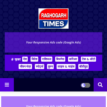
Your Responsive Ads code (Google Ads)
# ख़बर
देश
विदेश
राशिफल
बिजनेस
करिअर
टेक & ऑटो
जीवन मंत्र
स्पोर्ट्स
वुमन
लाइफ & साइंस
बॉलीवुड
Your Responsive Ads code (Google Ads)