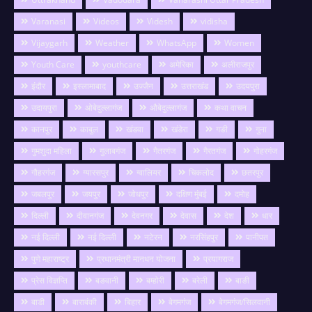
Varanasi
Videos
Videsh
vidisha
Vijaygarh
Weather
WhatsApp
Women
Youth Care
youthcare
अमेरिका
अलीराजपुर
इंदौर
इस्लामाबाद
उज्जैन
उत्तराखंड
उदयपुरा
उदायपुरा
ओबेदुल्लागंज
औबेदुल्लागंज
कथा वाचन
कानपुर
काबुल
खंडवा
खंडेरा
गङी
गुना
गुमशुदा महिला
गुलाबगंज
गैतरगंज
गैरतगंज
गोहरगंज
गौहरगंज
ग्यारसपुर
ग्वालियर
चिकलोद
छतरपुर
जबलपुर
जयपुर
जोधपुर
दक्षिण मुंबई
दमोह
दिल्ली
दीवानगंज
देवनगर
देवास
देश
धार
नई दिल्ली
नई दिल्ली
नटेरन
नरसिंहपुर
पानीपत
पुणे महाराष्ट्र
प्रधानमंत्री मानधन योजना
प्रयागराज
प्रेस विज्ञप्ति
बङवानी
बम्होरी
बरेली
बाङी
बाडी
बाराबंकी
बिहार
बेगमगंज
बेगमगंज/सिलवानी