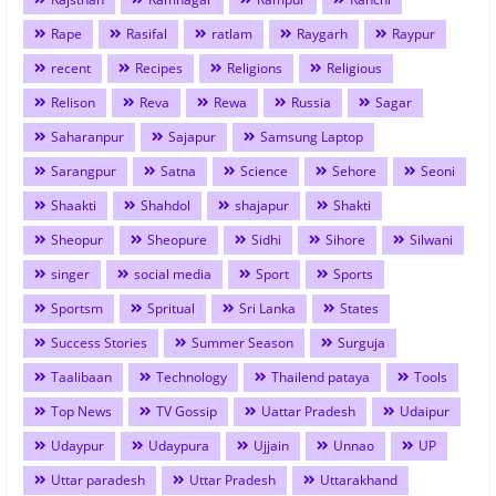
Rape
Rasifal
ratlam
Raygarh
Raypur
recent
Recipes
Religions
Religious
Relison
Reva
Rewa
Russia
Sagar
Saharanpur
Sajapur
Samsung Laptop
Sarangpur
Satna
Science
Sehore
Seoni
Shaakti
Shahdol
shajapur
Shakti
Sheopur
Sheopure
Sidhi
Sihore
Silwani
singer
social media
Sport
Sports
Sportsm
Spritual
Sri Lanka
States
Success Stories
Summer Season
Surguja
Taalibaan
Technology
Thailend pataya
Tools
Top News
TV Gossip
Uattar Pradesh
Udaipur
Udaypur
Udaypura
Ujjain
Unnao
UP
Uttar paradesh
Uttar Pradesh
Uttarakhand