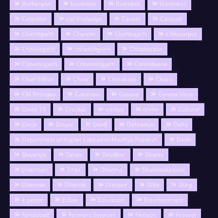
Burhanpur
buseness
Business
bussiness
Calendor
car knolwdge
Career
Cartoon
Chandigarh
Channai
Chattisgarh
Chhatarpur
Chhatisgarh
chhatishgarh
Chhattarpur
Chhattisgarh
Chhattishgarh
Chhindwara
Chief Editor
China
Chitrakoot
Churu
CM Birthday
Colombo
Corona
Corona Virus
Covid-19
Crecket
cricket
crime
Cultural
Datia
Dausa
Dehli
Dehradun
Delhi
Department of Higher Education Madhya Pradesh
Desh
Devariya
Devas
Devdhar
Dewas
Dhamtari
Dhar
Dharma
Dharma&Jotishi
Dharmik
Dharnik
Dholpur
Dilhi
Durg
e paper
Editor
Education
Entertainment
Faridabad
Farmers Services
Fashion
Festival