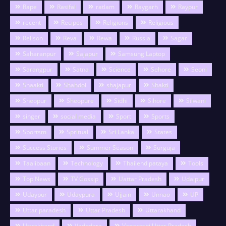
Rape
Rasifal
ratlam
Raygarh
Raypur
recent
Recipes
Religions
Religious
Relison
Reva
Rewa
Russia
Sagar
Saharanpur
Sajapur
Samsung Laptop
Sarangpur
Satna
Science
Sehore
Seoni
Shaakti
Shahdol
shajapur
Shakti
Sheopur
Sheopure
Sidhi
Sihore
Silwani
singer
social media
Sport
Sports
Sportsm
Spritual
Sri Lanka
States
Success Stories
Summer Season
Surguja
Taalibaan
Technology
Thailend pataya
Tools
Top News
TV Gossip
Uattar Pradesh
Udaipur
Udaypur
Udaypura
Ujjain
Unnao
UP
Uttar paradesh
Uttar Pradesh
Uttarakhand
Uttrakhand
Vadodara
Vanarashi Uttar Pradesh