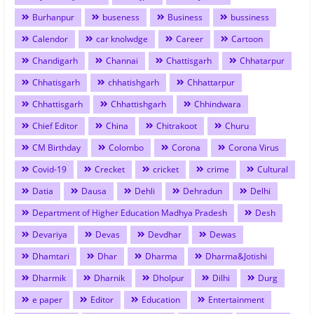
Burhanpur
buseness
Business
bussiness
Calendor
car knolwdge
Career
Cartoon
Chandigarh
Channai
Chattisgarh
Chhatarpur
Chhatisgarh
chhatishgarh
Chhattarpur
Chhattisgarh
Chhattishgarh
Chhindwara
Chief Editor
China
Chitrakoot
Churu
CM Birthday
Colombo
Corona
Corona Virus
Covid-19
Crecket
cricket
crime
Cultural
Datia
Dausa
Dehli
Dehradun
Delhi
Department of Higher Education Madhya Pradesh
Desh
Devariya
Devas
Devdhar
Dewas
Dhamtari
Dhar
Dharma
Dharma&Jotishi
Dharmik
Dharnik
Dholpur
Dilhi
Durg
e paper
Editor
Education
Entertainment