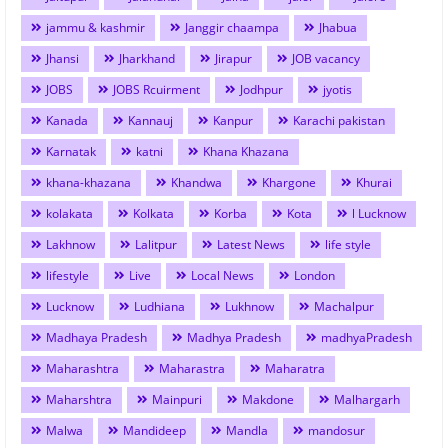
jammu & kashmir
Janggir chaampa
Jhabua
Jhansi
Jharkhand
Jirapur
JOB vacancy
JOBS
JOBS Rcuirment
Jodhpur
jyotis
Kanada
Kannauj
Kanpur
Karachi pakistan
Karnatak
katni
Khana Khazana
khana-khazana
Khandwa
Khargone
Khurai
kolakata
Kolkata
Korba
Kota
l Lucknow
Lakhnow
Lalitpur
Latest News
life style
lifestyle
Live
Local News
London
Lucknow
Ludhiana
Lukhnow
Machalpur
Madhaya Pradesh
Madhya Pradesh
madhyaPradesh
Maharashtra
Maharastra
Maharatra
Maharshtra
Mainpuri
Makdone
Malhargarh
Malwa
Mandideep
Mandla
mandosur