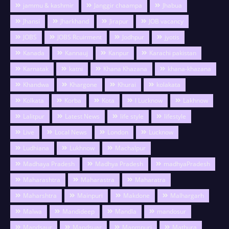
jammu & kashmir
Janggir chaampa
Jhabua
Jhansi
Jharkhand
Jirapur
JOB vacancy
JOBS
JOBS Rcuirment
Jodhpur
jyotis
Kanada
Kannauj
Kanpur
Karachi pakistan
Karnatak
katni
Khana Khazana
khana-khazana
Khandwa
Khargone
Khurai
kolakata
Kolkata
Korba
Kota
l Lucknow
Lakhnow
Lalitpur
Latest News
life style
lifestyle
Live
Local News
London
Lucknow
Ludhiana
Lukhnow
Machalpur
Madhaya Pradesh
Madhya Pradesh
madhyaPradesh
Maharashtra
Maharastra
Maharatra
Maharshtra
Mainpuri
Makdone
Malhargarh
Malwa
Mandideep
Mandla
mandosur
Mandsaur
Mandsuar
Manmpuri
Mathura