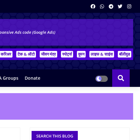
ponsive Ads code (Google Ads)
करिअर
टेक & ऑटो
जीवन मंत्र
स्पोर्ट्स
वुमन
लाइफ & साइंस
बॉलीवुड
 Groups
Donate
SEARCH THIS BLOG