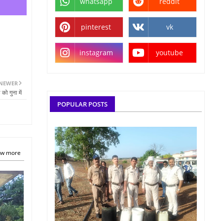
whatsapp
reddit
pinterest
vk
instagram
youtube
NEWER
ो गुना में
POPULAR POSTS
w more