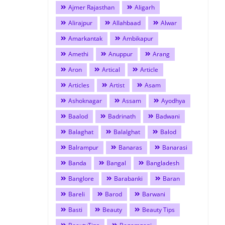
Ajmer Rajasthan
Aligarh
Alirajpur
Allahbaad
Alwar
Amarkantak
Ambikapur
Amethi
Anuppur
Arang
Aron
Artical
Article
Articles
Artist
Asam
Ashoknagar
Assam
Ayodhya
Baalod
Badrinath
Badwani
Balaghat
Balalghat
Balod
Balrampur
Banaras
Banarasi
Banda
Bangal
Bangladesh
Banglore
Barabanki
Baran
Bareli
Barod
Barwani
Basti
Beauty
Beauty Tips