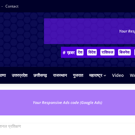
Contact
Your Res
# ख़बर
देश
विदेश
राशिफल
बिजनेस
याणा
उत्तरप्रदेश
छत्तीसगढ़
राजस्थान
गुजरात
महाराष्ट्र
Video
WA
Your Responsive Ads code (Google Ads)
ेशनल प्रशिक्षण