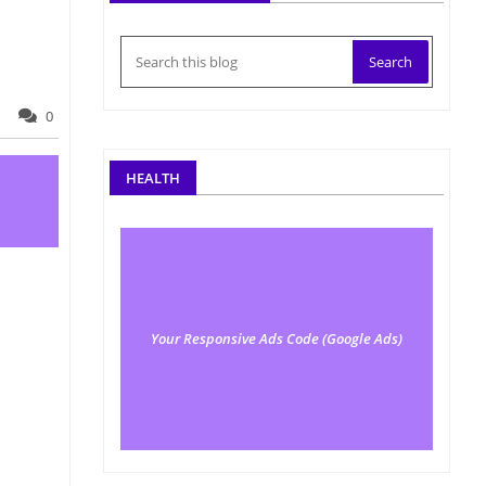
0
HEALTH
Your Responsive Ads Code (Google Ads)