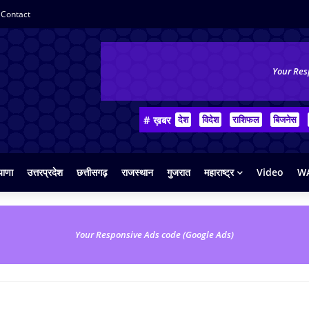
Contact
Your Res
# ख़बर
देश
विदेश
राशिफल
बिजनेस
याणा
उत्तरप्रदेश
छत्तीसगढ़
राजस्थान
गुजरात
महाराष्ट्र
Video
WA
Your Responsive Ads code (Google Ads)