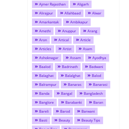
Ajmer Rajasthan
Aligarh
Alirajpur
Allahbaad
Alwar
Amarkantak
Ambikapur
Amethi
Anuppur
Arang
Aron
Artical
Article
Articles
Artist
Asam
Ashoknagar
Assam
Ayodhya
Baalod
Badrinath
Badwani
Balaghat
Balalghat
Balod
Balrampur
Banaras
Banarasi
Banda
Bangal
Bangladesh
Banglore
Barabanki
Baran
Bareli
Barod
Barwani
Basti
Beauty
Beauty Tips