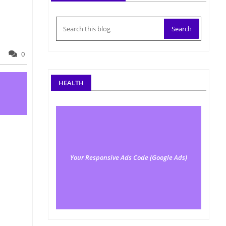
0
HEALTH
Your Responsive Ads Code (Google Ads)