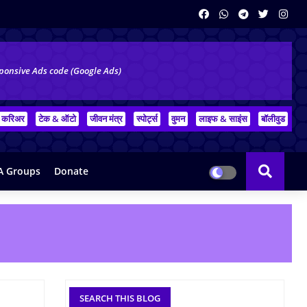
ponsive Ads code (Google Ads)
करिअर
टेक & ऑटो
जीवन मंत्र
स्पोर्ट्स
वुमन
लाइफ & साइंस
बॉलीवुड
 Groups
Donate
SEARCH THIS BLOG