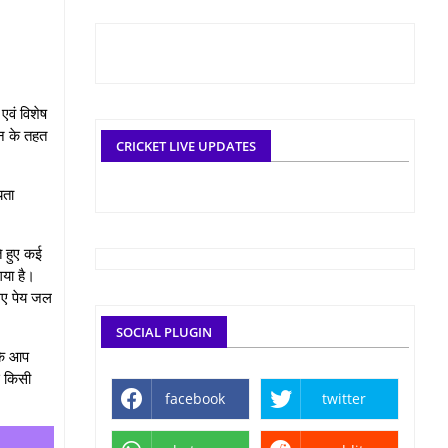
एवं विशेष
ान के तहत
CRICKET LIVE UPDATES
यता
े हुए कई
गया है।
िए पेय जल
SOCIAL PLUGIN
 कि आप
स किसी
facebook
twitter