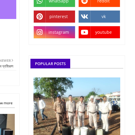
whatsapp
reddit
pinterest
vk
instagram
youtube
NEWER
POPULAR POSTS
ल प्रशिक्षण
w more