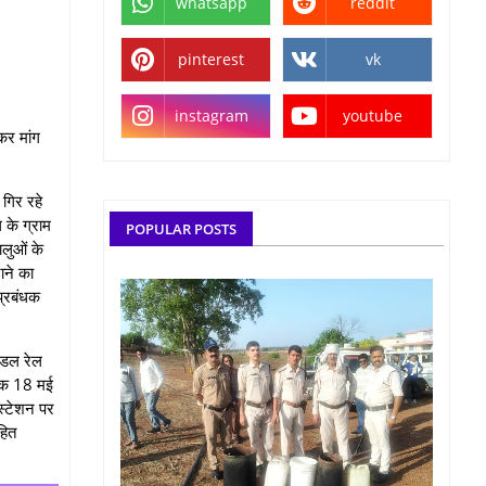
whatsapp
reddit
pinterest
vk
instagram
youtube
कर मांग
गिर रहे
 के ग्राम
POPULAR POSTS
ालुओं के
ाने का
ाप्रबंधक
ंडल रेल
नांक 18 मई
स्टेशन पर
हित