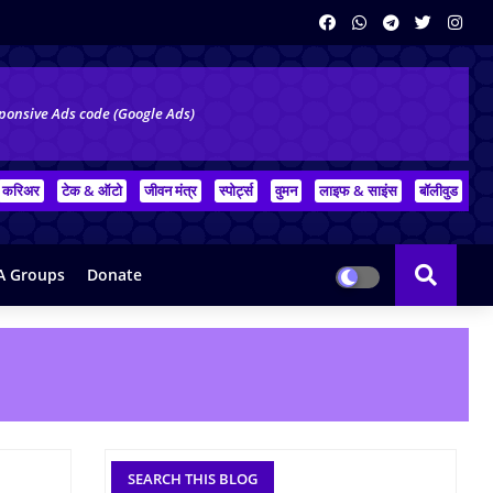
ponsive Ads code (Google Ads)
करिअर
टेक & ऑटो
जीवन मंत्र
स्पोर्ट्स
वुमन
लाइफ & साइंस
बॉलीवुड
 Groups
Donate
SEARCH THIS BLOG