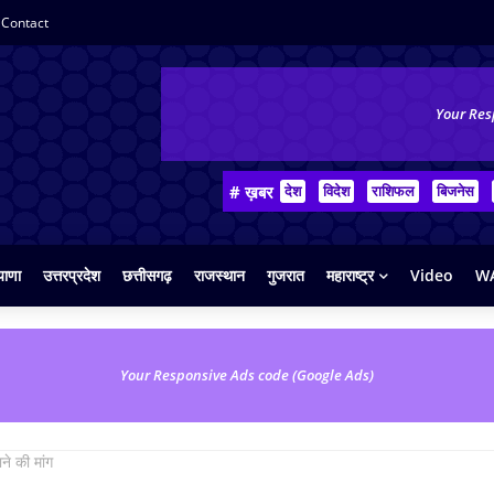
Contact
Your Res
# ख़बर
देश
विदेश
राशिफल
बिजनेस
याणा
उत्तरप्रदेश
छत्तीसगढ़
राजस्थान
गुजरात
महाराष्ट्र
Video
WA
Your Responsive Ads code (Google Ads)
ने की मांग