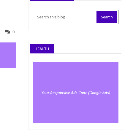
0
HEALTH
Your Responsive Ads Code (Google Ads)