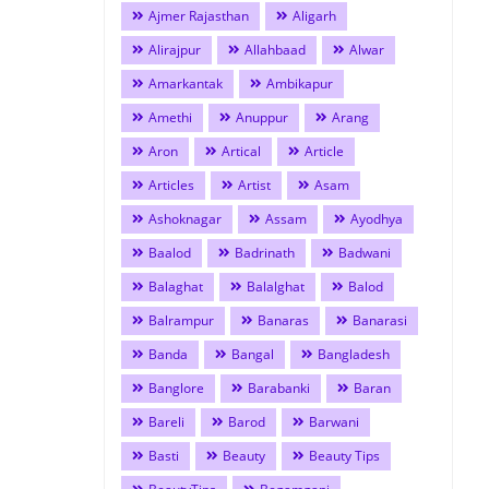
Ajmer Rajasthan
Aligarh
Alirajpur
Allahbaad
Alwar
Amarkantak
Ambikapur
Amethi
Anuppur
Arang
Aron
Artical
Article
Articles
Artist
Asam
Ashoknagar
Assam
Ayodhya
Baalod
Badrinath
Badwani
Balaghat
Balalghat
Balod
Balrampur
Banaras
Banarasi
Banda
Bangal
Bangladesh
Banglore
Barabanki
Baran
Bareli
Barod
Barwani
Basti
Beauty
Beauty Tips