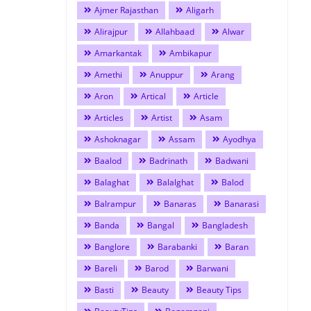
Ajmer Rajasthan
Aligarh
Alirajpur
Allahbaad
Alwar
Amarkantak
Ambikapur
Amethi
Anuppur
Arang
Aron
Artical
Article
Articles
Artist
Asam
Ashoknagar
Assam
Ayodhya
Baalod
Badrinath
Badwani
Balaghat
Balalghat
Balod
Balrampur
Banaras
Banarasi
Banda
Bangal
Bangladesh
Banglore
Barabanki
Baran
Bareli
Barod
Barwani
Basti
Beauty
Beauty Tips