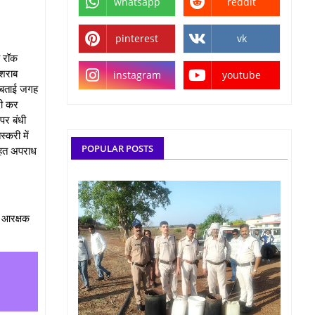
whatsapp
reddit
pinterest
vk
ो रॉक
 शराब
instagram
youtube
ी बताई जगह
दी कर
पर बंधी
्करी में
POPULAR POSTS
तहत अपराध
ं आरक्षक