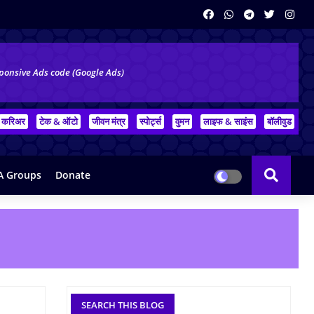
ponsive Ads code (Google Ads)
करिअर
टेक & ऑटो
जीवन मंत्र
स्पोर्ट्स
वुमन
लाइफ & साइंस
बॉलीवुड
 Groups
Donate
SEARCH THIS BLOG