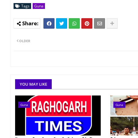
Tags
Guna
OLDER
YOU MAY LIKE
Guna
Guna