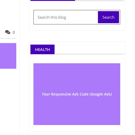
0
HEALTH
Your Responsive Ads Code (Google Ads)