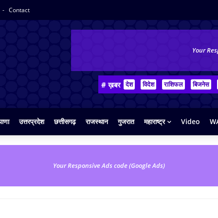
Contact
Your Res
# ख़बर
देश
विदेश
राशिफल
बिजनेस
याणा
उत्तरप्रदेश
छत्तीसगढ़
राजस्थान
गुजरात
महाराष्ट्र
Video
WA
Your Responsive Ads code (Google Ads)