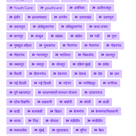
Youth Care
youthcare
अमेरिका
अलीराजपुर
इंदौर
इस्लामाबाद
उज्जैन
उत्तराखंड
उदयपुरा
उदायपुरा
ओबेदुल्लागंज
औबेदुल्लागंज
कथा वाचन
कानपुर
काबुल
खंडवा
खंडेरा
गङी
गुना
गुमशुदा महिला
गुलाबगंज
गैतरगंज
गैरतगंज
गोहरगंज
गौहरगंज
ग्यारसपुर
ग्वालियर
चिकलोद
छतरपुर
जबलपुर
जयपुर
जोधपुर
दक्षिण मुंबई
दमोह
दिल्ली
दीवानगंज
देवनगर
देवास
देश
धार
नई दिल्ली
नई दिल्ली
नटेरन
नरसिंहपुर
पानीपत
पुणे महाराष्ट्र
प्रधानमंत्री मानधन योजना
प्रयागराज
प्रेस विज्ञप्ति
बङवानी
बम्होरी
बरेली
बाङी
बाडी
बाराबंकी
बिहार
बेगमगंज
बेगमगंज/सिलवानी
भारत
भिंड
भोपाल
मंडीदीप
मण्डीदीप
मध्यप्रदेश
मुंबई
मुरादाबाद
मुरैना
मैहर