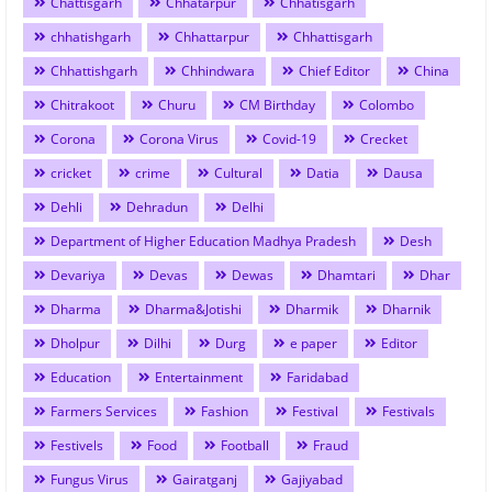
Chattisgarh
Chhatarpur
Chhatisgarh
chhatishgarh
Chhattarpur
Chhattisgarh
Chhattishgarh
Chhindwara
Chief Editor
China
Chitrakoot
Churu
CM Birthday
Colombo
Corona
Corona Virus
Covid-19
Crecket
cricket
crime
Cultural
Datia
Dausa
Dehli
Dehradun
Delhi
Department of Higher Education Madhya Pradesh
Desh
Devariya
Devas
Dewas
Dhamtari
Dhar
Dharma
Dharma&Jotishi
Dharmik
Dharnik
Dholpur
Dilhi
Durg
e paper
Editor
Education
Entertainment
Faridabad
Farmers Services
Fashion
Festival
Festivals
Festivels
Food
Football
Fraud
Fungus Virus
Gairatganj
Gajiyabad