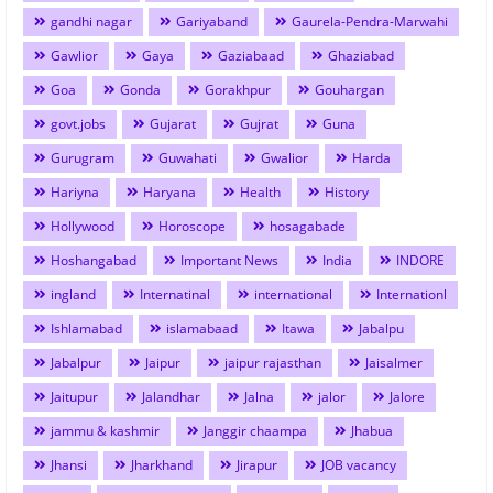
gandhi nagar
Gariyaband
Gaurela-Pendra-Marwahi
Gawlior
Gaya
Gaziabaad
Ghaziabad
Goa
Gonda
Gorakhpur
Gouhargan
govt.jobs
Gujarat
Gujrat
Guna
Gurugram
Guwahati
Gwalior
Harda
Hariyna
Haryana
Health
History
Hollywood
Horoscope
hosagabade
Hoshangabad
Important News
India
INDORE
ingland
Internatinal
international
Internationl
Ishlamabad
islamabaad
Itawa
Jabalpu
Jabalpur
Jaipur
jaipur rajasthan
Jaisalmer
Jaitupur
Jalandhar
Jalna
jalor
Jalore
jammu & kashmir
Janggir chaampa
Jhabua
Jhansi
Jharkhand
Jirapur
JOB vacancy