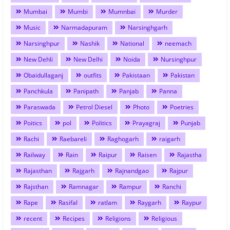
Mumbai
Mumbi
Mumnbai
Murder
Music
Narmadapuram
Narsinghgarh
Narsinghpur
Nashik
National
neemach
New Dehli
New Delhi
Noida
Nursinghpur
Obaidullaganj
outfits
Pakistaan
Pakistan
Panchkula
Panipath
Panjab
Panna
Paraswada
Petrol Diesel
Photo
Poetries
Poitics
pol
Politics
Prayagraj
Punjab
Rachi
Raebareli
Raghogarh
raigarh
Railway
Rain
Raipur
Raisen
Rajastha
Rajasthan
Rajgarh
Rajnandgao
Rajpur
Rajsthan
Ramnagar
Rampur
Ranchi
Rape
Rasifal
ratlam
Raygarh
Raypur
recent
Recipes
Religions
Religious