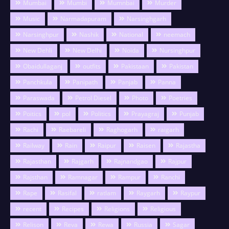
Mumbai
Mumbi
Mumnbai
Murder
Music
Narmadapuram
Narsinghgarh
Narsinghpur
Nashik
National
neemach
New Dehli
New Delhi
Noida
Nursinghpur
Obaidullaganj
outfits
Pakistaan
Pakistan
Panchkula
Panipath
Panjab
Panna
Paraswada
Petrol Diesel
Photo
Poetries
Poitics
pol
Politics
Prayagraj
Punjab
Rachi
Raebareli
Raghogarh
raigarh
Railway
Rain
Raipur
Raisen
Rajastha
Rajasthan
Rajgarh
Rajnandgao
Rajpur
Rajsthan
Ramnagar
Rampur
Ranchi
Rape
Rasifal
ratlam
Raygarh
Raypur
recent
Recipes
Religions
Religious
Relison
Reva
Rewa
Russia
Sagar