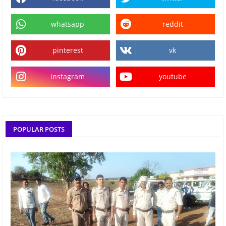
whatsapp
reddit
pinterest
vk
instagram
youtube
POPULAR POSTS