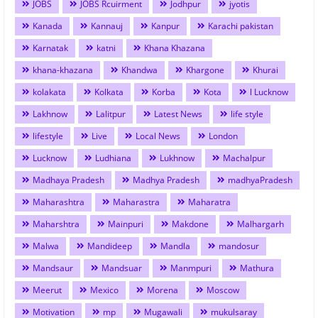
JOBS
JOBS Rcuirment
Jodhpur
jyotis
Kanada
Kannauj
Kanpur
Karachi pakistan
Karnatak
katni
Khana Khazana
khana-khazana
Khandwa
Khargone
Khurai
kolakata
Kolkata
Korba
Kota
l Lucknow
Lakhnow
Lalitpur
Latest News
life style
lifestyle
Live
Local News
London
Lucknow
Ludhiana
Lukhnow
Machalpur
Madhaya Pradesh
Madhya Pradesh
madhyaPradesh
Maharashtra
Maharastra
Maharatra
Maharshtra
Mainpuri
Makdone
Malhargarh
Malwa
Mandideep
Mandla
mandosur
Mandsaur
Mandsuar
Manmpuri
Mathura
Meerut
Mexico
Morena
Moscow
Motivation
mp
Mugawali
mukulsaray