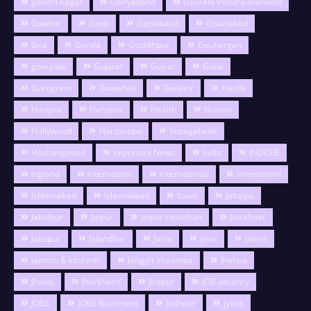
gandhi nagar
Gariyaband
Gaurela-Pendra-Marwahi
Gawlior
Gaya
Gaziabaad
Ghaziabad
Goa
Gonda
Gorakhpur
Gouhargan
govt.jobs
Gujarat
Gujrat
Guna
Gurugram
Guwahati
Gwalior
Harda
Hariyna
Haryana
Health
History
Hollywood
Horoscope
hosagabade
Hoshangabad
Important News
India
INDORE
ingland
Internatinal
international
Internationl
Ishlamabad
islamabaad
Itawa
Jabalpu
Jabalpur
Jaipur
jaipur rajasthan
Jaisalmer
Jaitupur
Jalandhar
Jalna
jalor
Jalore
jammu & kashmir
Janggir chaampa
Jhabua
Jhansi
Jharkhand
Jirapur
JOB vacancy
JOBS
JOBS Rcuirment
Jodhpur
jyotis