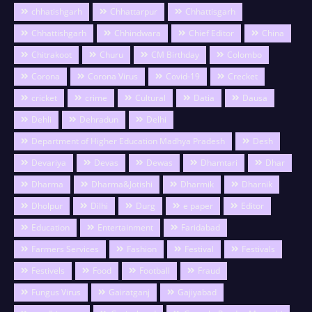
chhatishgarh
Chhattarpur
Chhattisgarh
Chhattishgarh
Chhindwara
Chief Editor
China
Chitrakoot
Churu
CM Birthday
Colombo
Corona
Corona Virus
Covid-19
Crecket
cricket
crime
Cultural
Datia
Dausa
Dehli
Dehradun
Delhi
Department of Higher Education Madhya Pradesh
Desh
Devariya
Devas
Dewas
Dhamtari
Dhar
Dharma
Dharma&Jotishi
Dharmik
Dharnik
Dholpur
Dilhi
Durg
e paper
Editor
Education
Entertainment
Faridabad
Farmers Services
Fashion
Festival
Festivals
Festivels
Food
Football
Fraud
Fungus Virus
Gairatganj
Gajiyabad