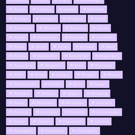
Assam
Ayodhya
Baalod
Badrinath
Badwani
Balaghat
Balalghat
Balod
Balrampur
Banaras
Banarasi
Banda
Bangal
Bangladesh
Banglore
Barabanki
Baran
Bareli
Barod
Barwani
Basti
Beauty
Beauty Tips
BeautyTips
Begamganj
Begumganj
Bengaluru
Betul
Bharatpur
Bhilai
Bhind
bhojpur
Bhojpuri
Bhopal
Bhubaneswar
Bidisha
Bihar
Bijapur
Bilashpur
Bilaspur
Bilspur
Binagang
Bojpur
Bollywood
Burhanpur
buseness
Business
bussiness
Calendor
car knolwdge
Career
Cartoon
Chandigarh
Channai
Chattisgarh
Chhatarpur
Chhatisgarh