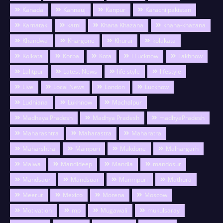
Kanada
Kannauj
Kanpur
Karachi pakistan
Karnatak
katni
Khana Khazana
khana-khazana
Khandwa
Khargone
Khurai
kolakata
Kolkata
Korba
Kota
l Lucknow
Lakhnow
Lalitpur
Latest News
life style
lifestyle
Live
Local News
London
Lucknow
Ludhiana
Lukhnow
Machalpur
Madhaya Pradesh
Madhya Pradesh
madhyaPradesh
Maharashtra
Maharastra
Maharatra
Maharshtra
Mainpuri
Makdone
Malhargarh
Malwa
Mandideep
Mandla
mandosur
Mandsaur
Mandsuar
Manmpuri
Mathura
Meerut
Mexico
Morena
Moscow
Motivation
mp
Mugawali
mukulsaray