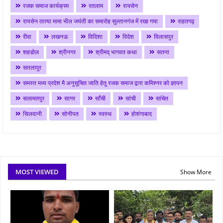
रजक समाज कार्यक्रम
रतलाम
रायसेन
रायसेन तात्या मामा भील जयंती का समारोह सुल्तानगंज में रखा गया
राहतगढ़
रीवा
लखनऊ
विदिशा
विदेश
विलासपुर
शहडोल
श्रीनगर
श्रीमद् भागवत कथा
सतना
सतलापुर
समस्त मध्य प्रदेश मै अनुसूचित जाति हेतु रजक समाज द्वारा कमिश्नर को ज्ञापन
सलामतपुर
सागर
साँची
सांची
सांचेत
सिलवानी
सोनीपत
स्वस्थ
होशंगाबाद
MOST VIEWED
Show More