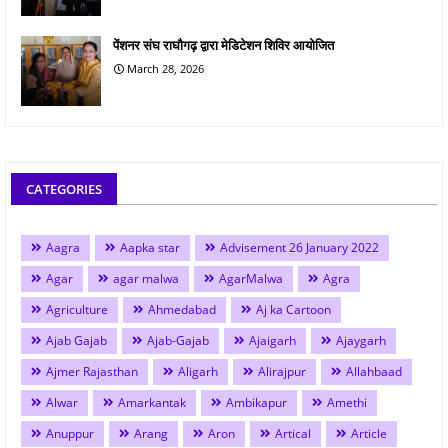
पेंशनर संघ राघौगढ़ द्वारा मेडिटेशन शिविर आयोजित
March 28, 2026
CATEGORIES
Aagra
Aapka star
Advisement 26 January 2022
Agar
agar malwa
AgarMalwa
Agra
Agriculture
Ahmedabad
Aj ka Cartoon
Ajab Gajab
Ajab-Gajab
Ajaigarh
Ajaygarh
Ajmer Rajasthan
Aligarh
Alirajpur
Allahbaad
Alwar
Amarkantak
Ambikapur
Amethi
Anuppur
Arang
Aron
Artical
Article