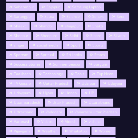
Saharanpur
Sajapur
Samsung Laptop
Sarangpur
Satna
Science
Sehore
Seoni
Shaakti
Shahdol
shajapur
Shakti
Sheopur
Sheopure
Sidhi
Sihore
Silwani
singer
social media
Sport
Sports
Sportsm
Spritual
Sri Lanka
States
Success Stories
Summer Season
Surguja
Taalibaan
Technology
Tools
Top News
TV Gossip
Uattar Pradesh
Udaipur
Udaypur
Udaypura
Ujjain
Unnao
UP
Uttar paradesh
Uttar Pradesh
Uttarakhand
Uttrakhand
Vadodara
Vanarashi Uttar Pradesh
Varanasi
Videos
Videsh
vidisha
Vijaygarh
Weather
WhatsApp
Women