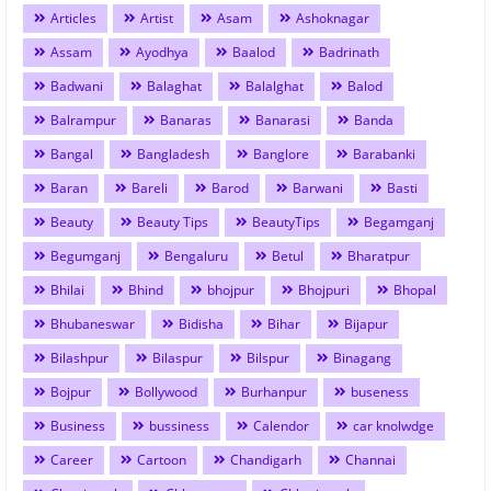
Articles
Artist
Asam
Ashoknagar
Assam
Ayodhya
Baalod
Badrinath
Badwani
Balaghat
Balalghat
Balod
Balrampur
Banaras
Banarasi
Banda
Bangal
Bangladesh
Banglore
Barabanki
Baran
Bareli
Barod
Barwani
Basti
Beauty
Beauty Tips
BeautyTips
Begamganj
Begumganj
Bengaluru
Betul
Bharatpur
Bhilai
Bhind
bhojpur
Bhojpuri
Bhopal
Bhubaneswar
Bidisha
Bihar
Bijapur
Bilashpur
Bilaspur
Bilspur
Binagang
Bojpur
Bollywood
Burhanpur
buseness
Business
bussiness
Calendor
car knolwdge
Career
Cartoon
Chandigarh
Channai