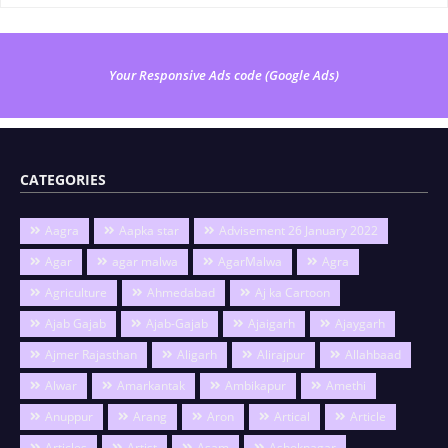
Your Responsive Ads code (Google Ads)
CATEGORIES
Aagra
Aapka star
Advisement 26 January 2022
Agar
agar malwa
AgarMalwa
Agra
Agriculture
Ahmedabad
Aj ka Cartoon
Ajab Gajab
Ajab-Gajab
Ajaigarh
Ajaygarh
Ajmer Rajasthan
Aligarh
Alirajpur
Allahbaad
Alwar
Amarkantak
Ambikapur
Amethi
Anuppur
Arang
Aron
Artical
Article
Articles
Artist
Asam
Ashoknagar