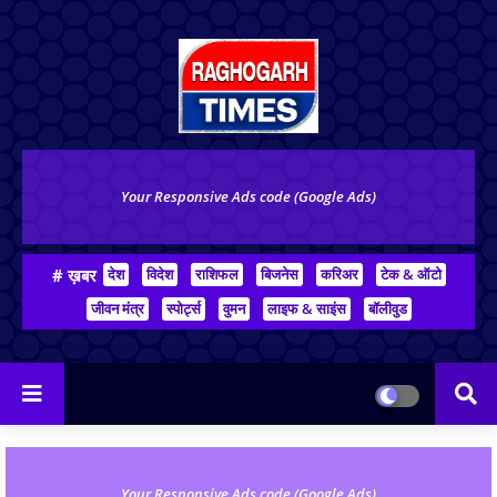
Your Responsive Ads code (Google Ads)
# ख़बर
देश
विदेश
राशिफल
बिजनेस
करिअर
टेक & ऑटो
जीवन मंत्र
स्पोर्ट्स
वुमन
लाइफ & साइंस
बॉलीवुड
Your Responsive Ads code (Google Ads)