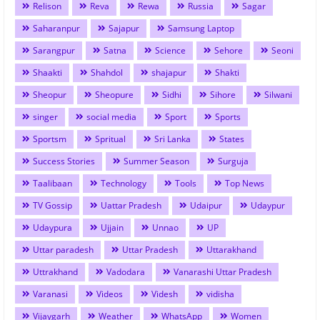
Relison
Reva
Rewa
Russia
Sagar
Saharanpur
Sajapur
Samsung Laptop
Sarangpur
Satna
Science
Sehore
Seoni
Shaakti
Shahdol
shajapur
Shakti
Sheopur
Sheopure
Sidhi
Sihore
Silwani
singer
social media
Sport
Sports
Sportsm
Spritual
Sri Lanka
States
Success Stories
Summer Season
Surguja
Taalibaan
Technology
Tools
Top News
TV Gossip
Uattar Pradesh
Udaipur
Udaypur
Udaypura
Ujjain
Unnao
UP
Uttar paradesh
Uttar Pradesh
Uttarakhand
Uttrakhand
Vadodara
Vanarashi Uttar Pradesh
Varanasi
Videos
Videsh
vidisha
Vijaygarh
Weather
WhatsApp
Women