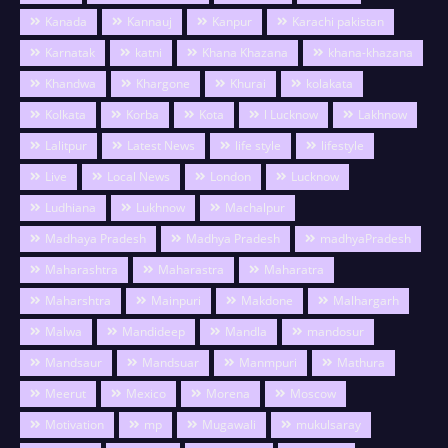
Kanada
Kannauj
Kanpur
Karachi pakistan
Karnatak
katni
Khana Khazana
khana-khazana
Khandwa
Khargone
Khurai
kolakata
Kolkata
Korba
Kota
l Lucknow
Lakhnow
Lalitpur
Latest News
life style
lifestyle
Live
Local News
London
Lucknow
Ludhiana
Lukhnow
Machalpur
Madhaya Pradesh
Madhya Pradesh
madhyaPradesh
Maharashtra
Maharastra
Maharatra
Maharshtra
Mainpuri
Makdone
Malhargarh
Malwa
Mandideep
Mandla
mandosur
Mandsaur
Mandsuar
Manmpuri
Mathura
Meerut
Mexico
Morena
Moscow
Motivation
mp
Mugawali
mukulsaray