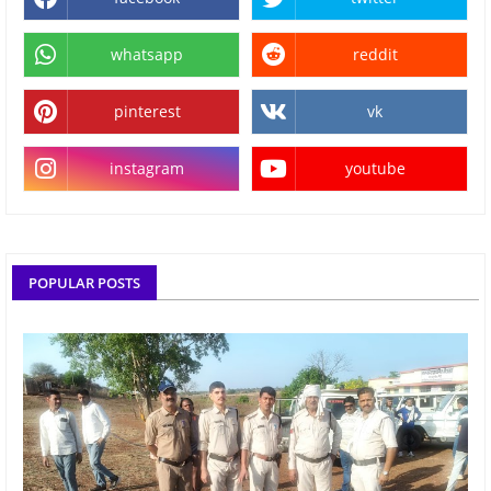
whatsapp
reddit
pinterest
vk
instagram
youtube
POPULAR POSTS