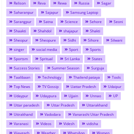
Relison
Reva
Rewa
Russia
Sagar
Saharanpur
Sajapur
Samsung Laptop
Sarangpur
Satna
Science
Sehore
Seoni
Shaakti
Shahdol
shajapur
Shakti
Sheopur
Sheopure
Sidhi
Sihore
Silwani
singer
social media
Sport
Sports
Sportsm
Spritual
Sri Lanka
States
Success Stories
Summer Season
Surguja
Taalibaan
Technology
Thailend pataya
Tools
Top News
TV Gossip
Uattar Pradesh
Udaipur
Udaypur
Udaypura
Ujjain
Unnao
UP
Uttar paradesh
Uttar Pradesh
Uttarakhand
Uttrakhand
Vadodara
Vanarashi Uttar Pradesh
Varanasi
Videos
Videsh
vidisha
Vijaygarh
Weather
WhatsApp
Women