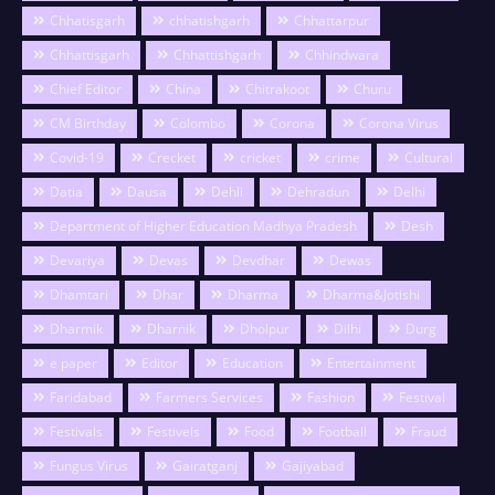
Chhatisgarh
chhatishgarh
Chhattarpur
Chhattisgarh
Chhattishgarh
Chhindwara
Chief Editor
China
Chitrakoot
Churu
CM Birthday
Colombo
Corona
Corona Virus
Covid-19
Crecket
cricket
crime
Cultural
Datia
Dausa
Dehli
Dehradun
Delhi
Department of Higher Education Madhya Pradesh
Desh
Devariya
Devas
Devdhar
Dewas
Dhamtari
Dhar
Dharma
Dharma&Jotishi
Dharmik
Dharnik
Dholpur
Dilhi
Durg
e paper
Editor
Education
Entertainment
Faridabad
Farmers Services
Fashion
Festival
Festivals
Festivels
Food
Football
Fraud
Fungus Virus
Gairatganj
Gajiyabad