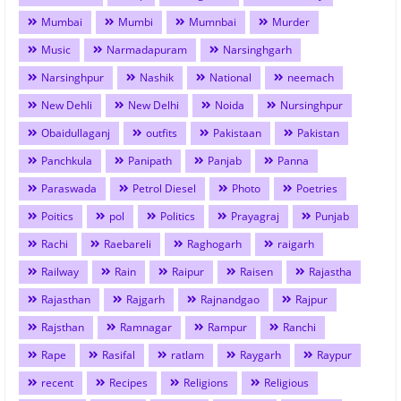
Mumbai
Mumbi
Mumnbai
Murder
Music
Narmadapuram
Narsinghgarh
Narsinghpur
Nashik
National
neemach
New Dehli
New Delhi
Noida
Nursinghpur
Obaidullaganj
outfits
Pakistaan
Pakistan
Panchkula
Panipath
Panjab
Panna
Paraswada
Petrol Diesel
Photo
Poetries
Poitics
pol
Politics
Prayagraj
Punjab
Rachi
Raebareli
Raghogarh
raigarh
Railway
Rain
Raipur
Raisen
Rajastha
Rajasthan
Rajgarh
Rajnandgao
Rajpur
Rajsthan
Ramnagar
Rampur
Ranchi
Rape
Rasifal
ratlam
Raygarh
Raypur
recent
Recipes
Religions
Religious