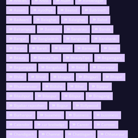
Articles
Artist
Asam
Ashoknagar
Assam
Ayodhya
Baalod
Badrinath
Badwani
Balaghat
Balalghat
Balod
Balrampur
Banaras
Banarasi
Banda
Bangal
Bangladesh
Banglore
Barabanki
Baran
Bareli
Barod
Barwani
Basti
Beauty
Beauty Tips
BeautyTips
Begamganj
Begumganj
Bengaluru
Betul
Bharatpur
Bhilai
Bhind
bhojpur
Bhojpuri
Bhopal
Bhubaneswar
Bidisha
Bihar
Bijapur
Bilashpur
Bilaspur
Bilspur
Binagang
Biyabar rajasthan
Bojpur
Bollywood
Burhanpur
buseness
Business
bussiness
Calendor
car knolwdge
Career
Cartoon
Chandigarh
Channai
Chattisgarh
Chhatarpur