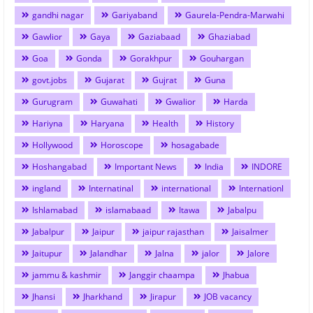
gandhi nagar
Gariyaband
Gaurela-Pendra-Marwahi
Gawlior
Gaya
Gaziabaad
Ghaziabad
Goa
Gonda
Gorakhpur
Gouhargan
govt.jobs
Gujarat
Gujrat
Guna
Gurugram
Guwahati
Gwalior
Harda
Hariyna
Haryana
Health
History
Hollywood
Horoscope
hosagabade
Hoshangabad
Important News
India
INDORE
ingland
Internatinal
international
Internationl
Ishlamabad
islamabaad
Itawa
Jabalpu
Jabalpur
Jaipur
jaipur rajasthan
Jaisalmer
Jaitupur
Jalandhar
Jalna
jalor
Jalore
jammu & kashmir
Janggir chaampa
Jhabua
Jhansi
Jharkhand
Jirapur
JOB vacancy