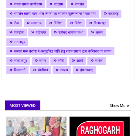
रजक समाज कार्यक्रम
रतलाम
रायसेन
रायसेन तात्या मामा भील जयंती का समारोह सुल्तानगंज में रखा गया
राहतगढ़
रीवा
लखनऊ
विदिशा
विदेश
विलासपुर
शहडोल
श्रीनगर
श्रीमद् भागवत कथा
सतना
सतलापुर
समस्त मध्य प्रदेश मै अनुसूचित जाति हेतु रजक समाज द्वारा कमिश्नर को ज्ञापन
सलामतपुर
सागर
साँची
सांची
सांचेत
सिलवानी
सोनीपत
स्वस्थ
होशंगाबाद
MOST VIEWED
Show More