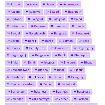
Articles
Artist
Asam
Ashoknagar
Assam
Ayodhya
Baalod
Badrinath
Badwani
Balaghat
Balalghat
Balod
Balrampur
Banaras
Banarasi
Banda
Bangal
Bangladesh
Banglore
Barabanki
Baran
Bareli
Barod
Barwani
Basti
Beauty
Beauty Tips
BeautyTips
Begamganj
Begumganj
Bengaluru
Betul
Bharatpur
Bhilai
Bhind
bhojpur
Bhojpuri
Bhopal
Bhubaneswar
Bidisha
Bihar
Bijapur
Bilashpur
Bilaspur
Bilspur
Binagang
Biyabar rajasthan
Bojpur
Bollywood
Burhanpur
buseness
Business
bussiness
Calendor
car knolwdge
Career
Cartoon