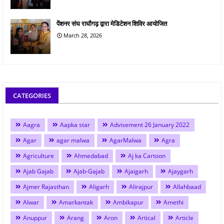
पेंशनर संघ राघौगढ़ द्वारा मेडिटेशन शिविर आयोजित
March 28, 2026
CATEGORIES
Aagra
Aapka star
Advisement 26 January 2022
Agar
agar malwa
AgarMalwa
Agra
Agriculture
Ahmedabad
Aj ka Cartoon
Ajab Gajab
Ajab-Gajab
Ajaigarh
Ajaygarh
Ajmer Rajasthan
Aligarh
Alirajpur
Allahbaad
Alwar
Amarkantak
Ambikapur
Amethi
Anuppur
Arang
Aron
Artical
Article