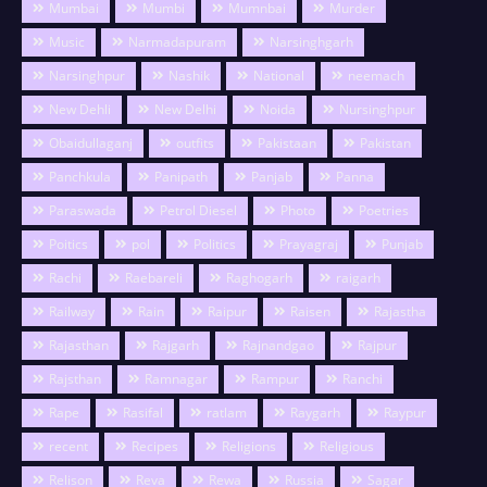
Mumbai
Mumbi
Mumnbai
Murder
Music
Narmadapuram
Narsinghgarh
Narsinghpur
Nashik
National
neemach
New Dehli
New Delhi
Noida
Nursinghpur
Obaidullaganj
outfits
Pakistaan
Pakistan
Panchkula
Panipath
Panjab
Panna
Paraswada
Petrol Diesel
Photo
Poetries
Poitics
pol
Politics
Prayagraj
Punjab
Rachi
Raebareli
Raghogarh
raigarh
Railway
Rain
Raipur
Raisen
Rajastha
Rajasthan
Rajgarh
Rajnandgao
Rajpur
Rajsthan
Ramnagar
Rampur
Ranchi
Rape
Rasifal
ratlam
Raygarh
Raypur
recent
Recipes
Religions
Religious
Relison
Reva
Rewa
Russia
Sagar