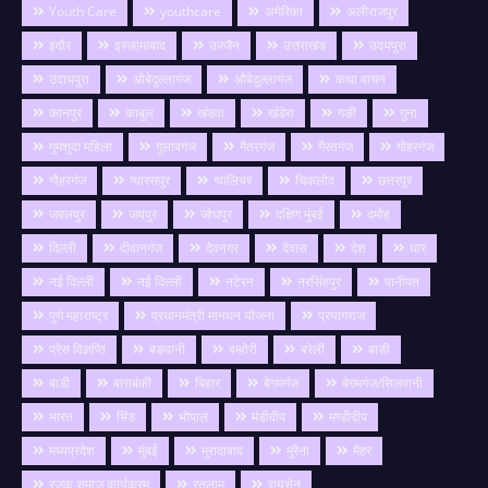
Youth Care
youthcare
अमेरिका
अलीराजपुर
इंदौर
इस्लामाबाद
उज्जैन
उत्तराखंड
उदयपुरा
उदायपुरा
ओबेदुल्लागंज
औबेदुल्लागंज
कथा वाचन
कानपुर
काबुल
खंडवा
खंडेरा
गङी
गुना
गुमशुदा महिला
गुलाबगंज
गैतरगंज
गैरतगंज
गोहरगंज
गौहरगंज
ग्यारसपुर
ग्वालियर
चिकलोद
छतरपुर
जबलपुर
जयपुर
जोधपुर
दक्षिण मुंबई
दमोह
दिल्ली
दीवानगंज
देवनगर
देवास
देश
धार
नई दिल्ली
नई दिल्ली
नटेरन
नरसिंहपुर
पानीपत
पुणे महाराष्ट्र
प्रधानमंत्री मानधन योजना
प्रयागराज
प्रेस विज्ञप्ति
बङवानी
बम्होरी
बरेली
बाङी
बाडी
बाराबंकी
बिहार
बेगमगंज
बेगमगंज/सिलवानी
भारत
भिंड
भोपाल
मंडीदीप
मण्डीदीप
मध्यप्रदेश
मुंबई
मुरादाबाद
मुरैना
मैहर
रजक समाज कार्यक्रम
रतलाम
रायसेन