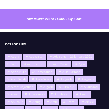
Your Responsive Ads code (Google Ads)
CATEGORIES
Aagra
Aapka star
Advisement 26 January 2022
Agar
agar malwa
AgarMalwa
Agra
Agriculture
Ahmedabad
Aj ka Cartoon
Ajab Gajab
Ajab-Gajab
Ajaigarh
Ajaygarh
Ajmer Rajasthan
Aligarh
Alirajpur
Allahbaad
Alwar
Amarkantak
Ambikapur
Amethi
Anuppur
Arang
Aron
Artical
Article