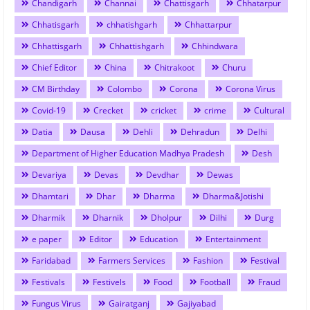
Chandigarh
Channai
Chattisgarh
Chhatarpur
Chhatisgarh
chhatishgarh
Chhattarpur
Chhattisgarh
Chhattishgarh
Chhindwara
Chief Editor
China
Chitrakoot
Churu
CM Birthday
Colombo
Corona
Corona Virus
Covid-19
Crecket
cricket
crime
Cultural
Datia
Dausa
Dehli
Dehradun
Delhi
Department of Higher Education Madhya Pradesh
Desh
Devariya
Devas
Devdhar
Dewas
Dhamtari
Dhar
Dharma
Dharma&Jotishi
Dharmik
Dharnik
Dholpur
Dilhi
Durg
e paper
Editor
Education
Entertainment
Faridabad
Farmers Services
Fashion
Festival
Festivals
Festivels
Food
Football
Fraud
Fungus Virus
Gairatganj
Gajiyabad