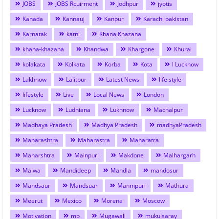
JOBS
JOBS Rcuirment
Jodhpur
jyotis
Kanada
Kannauj
Kanpur
Karachi pakistan
Karnatak
katni
Khana Khazana
khana-khazana
Khandwa
Khargone
Khurai
kolakata
Kolkata
Korba
Kota
l Lucknow
Lakhnow
Lalitpur
Latest News
life style
lifestyle
Live
Local News
London
Lucknow
Ludhiana
Lukhnow
Machalpur
Madhaya Pradesh
Madhya Pradesh
madhyaPradesh
Maharashtra
Maharastra
Maharatra
Maharshtra
Mainpuri
Makdone
Malhargarh
Malwa
Mandideep
Mandla
mandosur
Mandsaur
Mandsuar
Manmpuri
Mathura
Meerut
Mexico
Morena
Moscow
Motivation
mp
Mugawali
mukulsaray