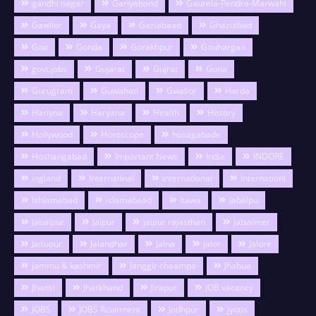
gandhi nagar
Gariyaband
Gaurela-Pendra-Marwahi
Gawlior
Gaya
Gaziabaad
Ghaziabad
Goa
Gonda
Gorakhpur
Gouhargan
govt.jobs
Gujarat
Gujrat
Guna
Gurugram
Guwahati
Gwalior
Harda
Hariyna
Haryana
Health
History
Hollywood
Horoscope
hosagabade
Hoshangabad
Important News
India
INDORE
ingland
Internatinal
international
Internationl
Ishlamabad
islamabaad
Itawa
Jabalpu
Jabalpur
Jaipur
jaipur rajasthan
Jaisalmer
Jaitupur
Jalandhar
Jalna
jalor
Jalore
jammu & kashmir
Janggir chaampa
Jhabua
Jhansi
Jharkhand
Jirapur
JOB vacancy
JOBS
JOBS Rcuirment
Jodhpur
jyotis