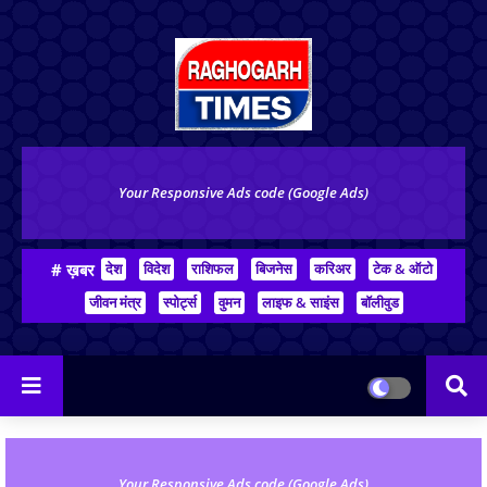
Your Responsive Ads code (Google Ads)
# ख़बर
देश
विदेश
राशिफल
बिजनेस
करिअर
टेक & ऑटो
जीवन मंत्र
स्पोर्ट्स
वुमन
लाइफ & साइंस
बॉलीवुड
Your Responsive Ads code (Google Ads)