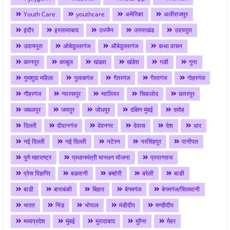
Youth Care
youthcare
अमेरिका
अलीराजपुर
इंदौर
इस्लामाबाद
उज्जैन
उत्तराखंड
उदयपुरा
उदायपुरा
ओबेदुल्लागंज
औबेदुल्लागंज
कथा वाचन
कानपुर
काबुल
खंडवा
खंडेरा
गङी
गुना
गुमशुदा महिला
गुलाबगंज
गैतरगंज
गैरतगंज
गोहरगंज
गौहरगंज
ग्यारसपुर
ग्वालियर
चिकलोद
छतरपुर
जबलपुर
जयपुर
जोधपुर
दक्षिण मुंबई
दमोह
दिल्ली
दीवानगंज
देवनगर
देवास
देश
धार
नई दिल्ली
नई दिल्ली
नटेरन
नरसिंहपुर
पानीपत
पुणे महाराष्ट्र
प्रधानमंत्री मानधन योजना
प्रयागराज
प्रेस विज्ञप्ति
बङवानी
बम्होरी
बरेली
बाङी
बाडी
बाराबंकी
बिहार
बेगमगंज
बेगमगंज/सिलवानी
भारत
भिंड
भोपाल
मंडीदीप
मण्डीदीप
मध्यप्रदेश
मुंबई
मुरादाबाद
मुरैना
मैहर