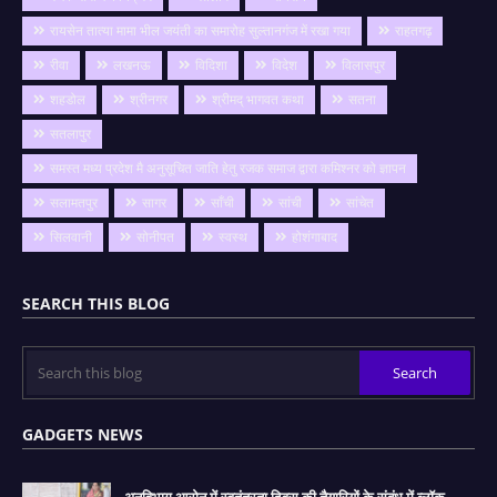
रायसेन तात्या मामा भील जयंती का समारोह सुल्तानगंज में रखा गया
राहतगढ़
रीवा
लखनऊ
विदिशा
विदेश
विलासपुर
शहडोल
श्रीनगर
श्रीमद् भागवत कथा
सतना
सतलापुर
समस्त मध्य प्रदेश मै अनुसूचित जाति हेतु रजक समाज द्वारा कमिश्नर को ज्ञापन
सलामतपुर
सागर
साँची
सांची
सांचेत
सिलवानी
सोनीपत
स्वस्थ
होशंगाबाद
SEARCH THIS BLOG
GADGETS NEWS
अनुविभाग आरोन में स्वतंत्रता दिवस की तैयारियों के संबंध में ब्लॉक