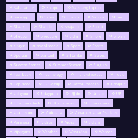
Saharanpur
Sajapur
Samsung Laptop
Sarangpur
Satna
Science
Sehore
Seoni
Shaakti
Shahdol
shajapur
Shakti
Sheopur
Sheopure
Sidhi
Sihore
Silwani
singer
social media
Sport
Sports
Sportsm
Spritual
Sri Lanka
States
Success Stories
Summer Season
Surguja
Taalibaan
Technology
Thailend pataya
Tools
Top News
TV Gossip
Uattar Pradesh
Udaipur
Udaypur
Udaypura
Ujjain
Unnao
UP
Uttar paradesh
Uttar Pradesh
Uttarakhand
Uttrakhand
Vadodara
Vanarashi Uttar Pradesh
Varanasi
Videos
Videsh
vidisha
Vijaygarh
Weather
WhatsApp
Women