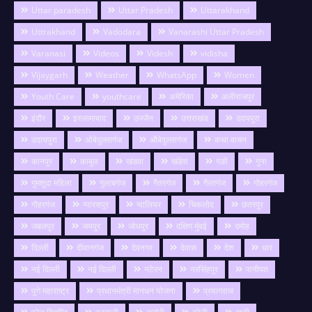
Uttar paradesh
Uttar Pradesh
Uttarakhand
Uttrakhand
Vadodara
Vanarashi Uttar Pradesh
Varanasi
Videos
Videsh
vidisha
Vijaygarh
Weather
WhatsApp
Women
Youth Care
youthcare
अमेरिका
अलीराजपुर
इंदौर
इस्लामाबाद
उज्जैन
उत्तराखंड
उदयपुरा
उदायपुरा
ओबेदुल्लागंज
औबेदुल्लागंज
कथा वाचन
कानपुर
काबुल
खंडवा
खंडेरा
गङी
गुना
गुमशुदा महिला
गुलाबगंज
गैतरगंज
गैरतगंज
गोहरगंज
गौहरगंज
ग्यारसपुर
ग्वालियर
चिकलोद
छतरपुर
जबलपुर
जयपुर
जोधपुर
दक्षिण मुंबई
दमोह
दिल्ली
दीवानगंज
देवनगर
देवास
देश
धार
नई दिल्ली
नई दिल्ली
नटेरन
नरसिंहपुर
पानीपत
पुणे महाराष्ट्र
प्रधानमंत्री मानधन योजना
प्रयागराज