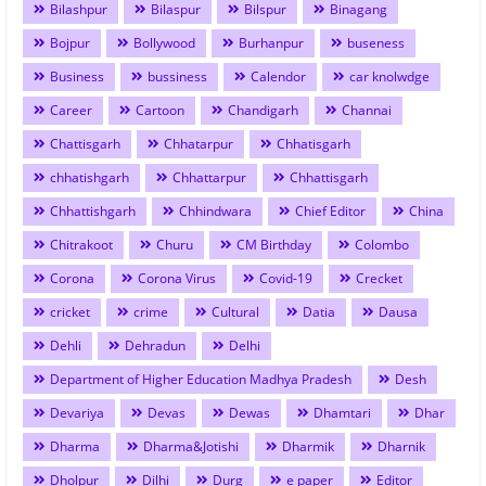
Bilashpur
Bilaspur
Bilspur
Binagang
Bojpur
Bollywood
Burhanpur
buseness
Business
bussiness
Calendor
car knolwdge
Career
Cartoon
Chandigarh
Channai
Chattisgarh
Chhatarpur
Chhatisgarh
chhatishgarh
Chhattarpur
Chhattisgarh
Chhattishgarh
Chhindwara
Chief Editor
China
Chitrakoot
Churu
CM Birthday
Colombo
Corona
Corona Virus
Covid-19
Crecket
cricket
crime
Cultural
Datia
Dausa
Dehli
Dehradun
Delhi
Department of Higher Education Madhya Pradesh
Desh
Devariya
Devas
Dewas
Dhamtari
Dhar
Dharma
Dharma&Jotishi
Dharmik
Dharnik
Dholpur
Dilhi
Durg
e paper
Editor