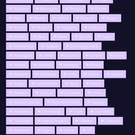
Rajsthan
Ramnagar
Rampur
Ranchi
Rape
Rasifal
ratlam
Raygarh
Raypur
recent
Recipes
Religions
Religious
Relison
Reva
Rewa
Russia
Sagar
Saharanpur
Sajapur
Samsung Laptop
Sarangpur
Satna
Science
Sehore
Seoni
Shaakti
Shahdol
shajapur
Shakti
Sheopur
Sheopure
Sidhi
Sihore
Silwani
singer
social media
Sport
Sports
Sportsm
Spritual
Sri Lanka
States
Success Stories
Summer Season
Surguja
Taalibaan
Technology
Tools
Top News
TV Gossip
Uattar Pradesh
Udaipur
Udaypur
Udaypura
Ujjain
Unnao
UP