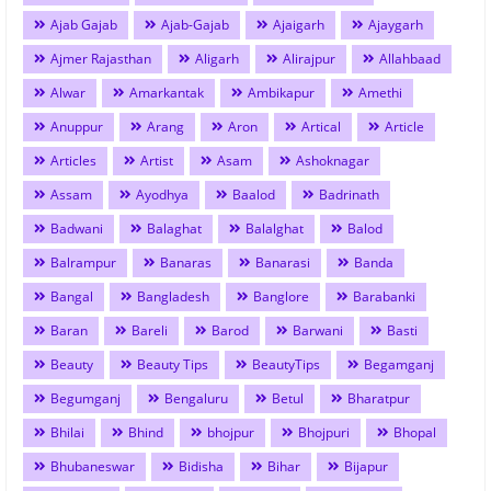
Ajab Gajab
Ajab-Gajab
Ajaigarh
Ajaygarh
Ajmer Rajasthan
Aligarh
Alirajpur
Allahbaad
Alwar
Amarkantak
Ambikapur
Amethi
Anuppur
Arang
Aron
Artical
Article
Articles
Artist
Asam
Ashoknagar
Assam
Ayodhya
Baalod
Badrinath
Badwani
Balaghat
Balalghat
Balod
Balrampur
Banaras
Banarasi
Banda
Bangal
Bangladesh
Banglore
Barabanki
Baran
Bareli
Barod
Barwani
Basti
Beauty
Beauty Tips
BeautyTips
Begamganj
Begumganj
Bengaluru
Betul
Bharatpur
Bhilai
Bhind
bhojpur
Bhojpuri
Bhopal
Bhubaneswar
Bidisha
Bihar
Bijapur