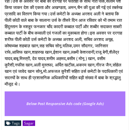
रही।उर्स के अवसर पर बाबा की दरगाह पर फातिहा के साथ नाते पाक,सलाम पेश
किया जाकर देश की एकता और अखण्डता, अमन,चैन की दुआ की गई एवं तबर्रुख
प्रसादि का वितरण किया गया।उर्स कमेटी के अध्यक्ष अरशद अली ने बताया कि
पीली कोठी वाले बाबा के सालाना उर्स के तीसरे दिन आज रविवार को भी तमाम रात
हिंदुस्तान के मशहूर फनकार चाँद कादरी कब्बाल पार्टी और शब्बीर सदाकत साबरी
कब्बाल पार्टी के बीच कव्वाली एवं गजलों का मुकाबला होगा।इस अवसर पर दरगाह
शरीफ पीली कोठी उर्स कमेटी के अध्यक्ष अरशद अली, सचिव अरशद अयूब,
कोषाध्यक्ष शहबाज़ खान,सह सचिव सोनू मलिक,उमर सौदागर, जानिसार
राफे,आसिफ खान,शाहरुख खान,ईशान खान,लक्ष्मी केशरवानी,राजू बेगी,शैलेंद्र
यादव,बाबू मिस्त्री, देव यादव,शमीम अहमद,बसीम ( मोनू ) खान, वसीम
कुरैशी,नफीस खान,अली मुस्तफा, अर्पित खटीक,अकरम खान,नीरज जैन,सोहेल
खान एवं जावेद खान सोनू,मो.अफजल कुरैशी सहित उर्स कमेटी के पदाधिकारी एवं
सदस्यों के साथ ही प्रशासनिक अधिकारियों सहित बड़ी संख्या में बाबा के श्रद्धालु
मौजूद थे।
Below Post Responsive Ads code (Google Ads)
Tags
Sagar