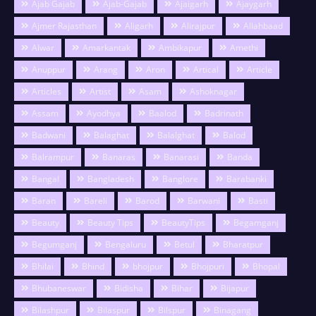
Ajab Gajab
Ajab-Gajab
Ajaigarh
Ajaygarh
Ajmer Rajasthan
Aligarh
Alirajpur
Allahbaad
Alwar
Amarkantak
Ambikapur
Amethi
Anuppur
Arang
Aron
Artical
Article
Articles
Artist
Asam
Ashoknagar
Assam
Ayodhya
Baalod
Badrinath
Badwani
Balaghat
Balalghat
Balod
Balrampur
Banaras
Banarasi
Banda
Bangal
Bangladesh
Banglore
Barabanki
Baran
Bareli
Barod
Barwani
Basti
Beauty
Beauty Tips
BeautyTips
Begamganj
Begumganj
Bengaluru
Betul
Bharatpur
Bhilai
Bhind
bhojpur
Bhojpuri
Bhopal
Bhubaneswar
Bidisha
Bihar
Bijapur
Bilashpur
Bilaspur
Bilspur
Binagang