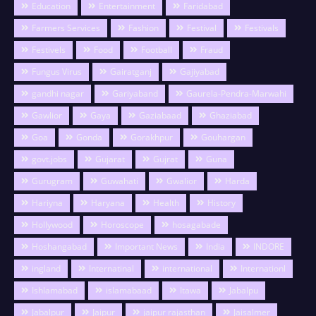
Education
Entertainment
Faridabad
Farmers Services
Fashion
Festival
Festivals
Festivels
Food
Football
Fraud
Fungus Virus
Gairatganj
Gajiyabad
gandhi nagar
Gariyaband
Gaurela-Pendra-Marwahi
Gawlior
Gaya
Gaziabaad
Ghaziabad
Goa
Gonda
Gorakhpur
Gouhargan
govt.jobs
Gujarat
Gujrat
Guna
Gurugram
Guwahati
Gwalior
Harda
Hariyna
Haryana
Health
History
Hollywood
Horoscope
hosagabade
Hoshangabad
Important News
India
INDORE
ingland
Internatinal
international
Internationl
Ishlamabad
islamabaad
Itawa
Jabalpu
Jabalpur
Jaipur
jaipur rajasthan
Jaisalmer