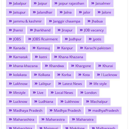
Jabalpur
Jaipur
jaipur rajasthan
Jaisalmer
Jaitupur
Jalandhar
Jalna
jalor
Jalore
jammu & kashmir
Janggir chaampa
Jhabua
Jhansi
Jharkhand
Jirapur
JOB vacancy
JOBS
JOBS Rcuirment
Jodhpur
jyotis
Kanada
Kannauj
Kanpur
Karachi pakistan
Karnatak
katni
Khana Khazana
khana-khazana
Khandwa
Khargone
Khurai
kolakata
Kolkata
Korba
Kota
l Lucknow
Lakhnow
Lalitpur
Latest News
life style
lifestyle
Live
Local News
London
Lucknow
Ludhiana
Lukhnow
Machalpur
Madhaya Pradesh
Madhya Pradesh
madhyaPradesh
Maharashtra
Maharastra
Maharatra
Maharshtra
Mainpuri
Makdone
Malhargarh