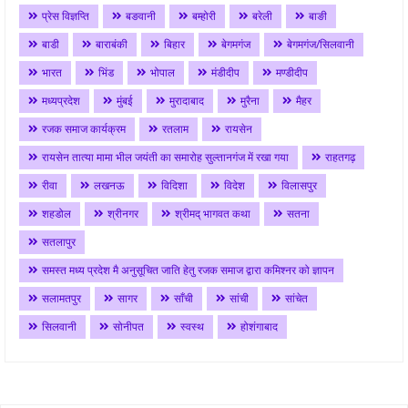
प्रेस विज्ञप्ति
बङवानी
बम्होरी
बरेली
बाङी
बाडी
बाराबंकी
बिहार
बेगमगंज
बेगमगंज/सिलवानी
भारत
भिंड
भोपाल
मंडीदीप
मण्डीदीप
मध्यप्रदेश
मुंबई
मुरादाबाद
मुरैना
मैहर
रजक समाज कार्यक्रम
रतलाम
रायसेन
रायसेन तात्या मामा भील जयंती का समारोह सुल्तानगंज में रखा गया
राहतगढ़
रीवा
लखनऊ
विदिशा
विदेश
विलासपुर
शहडोल
श्रीनगर
श्रीमद् भागवत कथा
सतना
सतलापुर
समस्त मध्य प्रदेश मै अनुसूचित जाति हेतु रजक समाज द्वारा कमिश्नर को ज्ञापन
सलामतपुर
सागर
साँची
सांची
सांचेत
सिलवानी
सोनीपत
स्वस्थ
होशंगाबाद