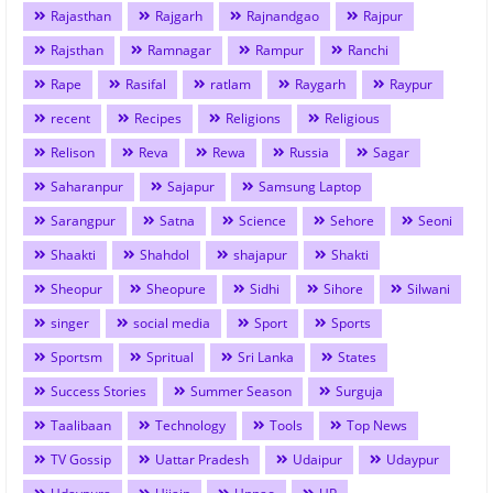
Rajasthan
Rajgarh
Rajnandgao
Rajpur
Rajsthan
Ramnagar
Rampur
Ranchi
Rape
Rasifal
ratlam
Raygarh
Raypur
recent
Recipes
Religions
Religious
Relison
Reva
Rewa
Russia
Sagar
Saharanpur
Sajapur
Samsung Laptop
Sarangpur
Satna
Science
Sehore
Seoni
Shaakti
Shahdol
shajapur
Shakti
Sheopur
Sheopure
Sidhi
Sihore
Silwani
singer
social media
Sport
Sports
Sportsm
Spritual
Sri Lanka
States
Success Stories
Summer Season
Surguja
Taalibaan
Technology
Tools
Top News
TV Gossip
Uattar Pradesh
Udaipur
Udaypur