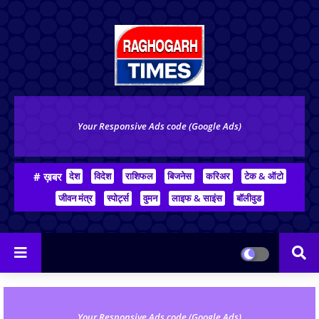
Your Responsive Ads code (Google Ads)
# ख़बर
देश
विदेश
राशिफल
बिजनेस
करिअर
टेक & ऑटो
जीवन मंत्र
स्पोर्ट्स
वुमन
लाइफ & साइंस
बॉलीवुड
Your Responsive Ads code (Google Ads)