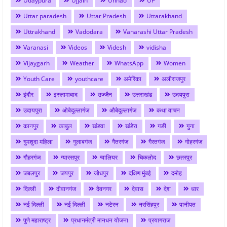
Udaypura
Ujjain
Unnao
UP
Uttar paradesh
Uttar Pradesh
Uttarakhand
Uttrakhand
Vadodara
Vanarashi Uttar Pradesh
Varanasi
Videos
Videsh
vidisha
Vijaygarh
Weather
WhatsApp
Women
Youth Care
youthcare
अमेरिका
अलीराजपुर
इंदौर
इस्लामाबाद
उज्जैन
उत्तराखंड
उदयपुरा
उदायपुरा
ओबेदुल्लागंज
औबेदुल्लागंज
कथा वाचन
कानपुर
काबुल
खंडवा
खंडेरा
गङी
गुना
गुमशुदा महिला
गुलाबगंज
गैतरगंज
गैरतगंज
गोहरगंज
गौहरगंज
ग्यारसपुर
ग्वालियर
चिकलोद
छतरपुर
जबलपुर
जयपुर
जोधपुर
दक्षिण मुंबई
दमोह
दिल्ली
दीवानगंज
देवनगर
देवास
देश
धार
नई दिल्ली
नई दिल्ली
नटेरन
नरसिंहपुर
पानीपत
पुणे महाराष्ट्र
प्रधानमंत्री मानधन योजना
प्रयागराज