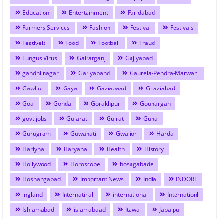
Education
Entertainment
Faridabad
Farmers Services
Fashion
Festival
Festivals
Festivels
Food
Football
Fraud
Fungus Virus
Gairatganj
Gajiyabad
gandhi nagar
Gariyaband
Gaurela-Pendra-Marwahi
Gawlior
Gaya
Gaziabaad
Ghaziabad
Goa
Gonda
Gorakhpur
Gouhargan
govt.jobs
Gujarat
Gujrat
Guna
Gurugram
Guwahati
Gwalior
Harda
Hariyna
Haryana
Health
History
Hollywood
Horoscope
hosagabade
Hoshangabad
Important News
India
INDORE
ingland
Internatinal
international
Internationl
Ishlamabad
islamabaad
Itawa
Jabalpu