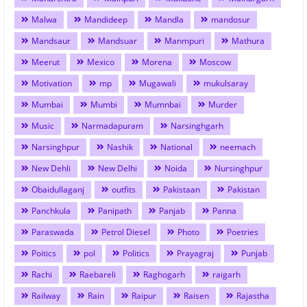
Malwa
Mandideep
Mandla
mandosur
Mandsaur
Mandsuar
Manmpuri
Mathura
Meerut
Mexico
Morena
Moscow
Motivation
mp
Mugawali
mukulsaray
Mumbai
Mumbi
Mumnbai
Murder
Music
Narmadapuram
Narsinghgarh
Narsinghpur
Nashik
National
neemach
New Dehli
New Delhi
Noida
Nursinghpur
Obaidullaganj
outfits
Pakistaan
Pakistan
Panchkula
Panipath
Panjab
Panna
Paraswada
Petrol Diesel
Photo
Poetries
Poitics
pol
Politics
Prayagraj
Punjab
Rachi
Raebareli
Raghogarh
raigarh
Railway
Rain
Raipur
Raisen
Rajastha