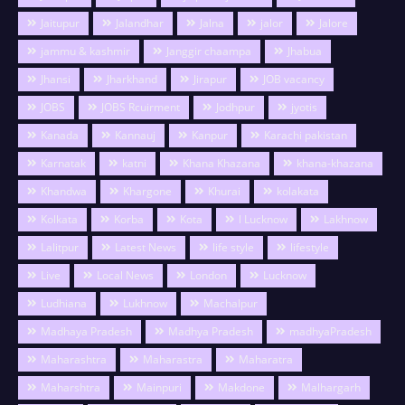
Jaitupur
Jalandhar
Jalna
jalor
Jalore
jammu & kashmir
Janggir chaampa
Jhabua
Jhansi
Jharkhand
Jirapur
JOB vacancy
JOBS
JOBS Rcuirment
Jodhpur
jyotis
Kanada
Kannauj
Kanpur
Karachi pakistan
Karnatak
katni
Khana Khazana
khana-khazana
Khandwa
Khargone
Khurai
kolakata
Kolkata
Korba
Kota
l Lucknow
Lakhnow
Lalitpur
Latest News
life style
lifestyle
Live
Local News
London
Lucknow
Ludhiana
Lukhnow
Machalpur
Madhaya Pradesh
Madhya Pradesh
madhyaPradesh
Maharashtra
Maharastra
Maharatra
Maharshtra
Mainpuri
Makdone
Malhargarh