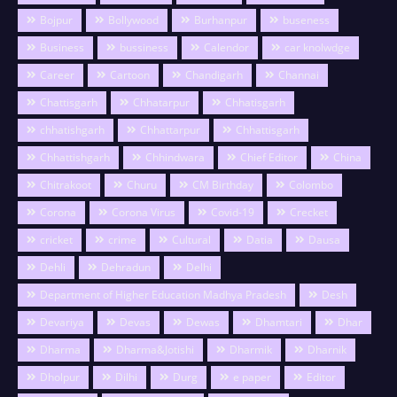
Bojpur
Bollywood
Burhanpur
buseness
Business
bussiness
Calendor
car knolwdge
Career
Cartoon
Chandigarh
Channai
Chattisgarh
Chhatarpur
Chhatisgarh
chhatishgarh
Chhattarpur
Chhattisgarh
Chhattishgarh
Chhindwara
Chief Editor
China
Chitrakoot
Churu
CM Birthday
Colombo
Corona
Corona Virus
Covid-19
Crecket
cricket
crime
Cultural
Datia
Dausa
Dehli
Dehradun
Delhi
Department of Higher Education Madhya Pradesh
Desh
Devariya
Devas
Dewas
Dhamtari
Dhar
Dharma
Dharma&Jotishi
Dharmik
Dharnik
Dholpur
Dilhi
Durg
e paper
Editor