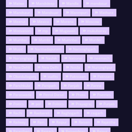
Malwa
Mandideep
Mandla
mandosur
Mandsaur
Mandsuar
Manmpuri
Mathura
Meerut
Mexico
Morena
Moscow
Motivation
mp
Mugawali
mukulsaray
Mumbai
Mumbi
Mumnbai
Murder
Music
Narmadapuram
Narsinghgarh
Narsinghpur
Nashik
National
neemach
New Dehli
New Delhi
Noida
Nursinghpur
Obaidullaganj
outfits
Pakistaan
Pakistan
Panchkula
Panipath
Panjab
Panna
Paraswada
Petrol Diesel
Photo
Poetries
Poitics
pol
Politics
Prayagraj
Punjab
Rachi
Raebareli
Raghogarh
raigarh
Railway
Rain
Raipur
Raisen
Rajastha
Rajasthan
Rajgarh
Rajnandgao
Rajpur