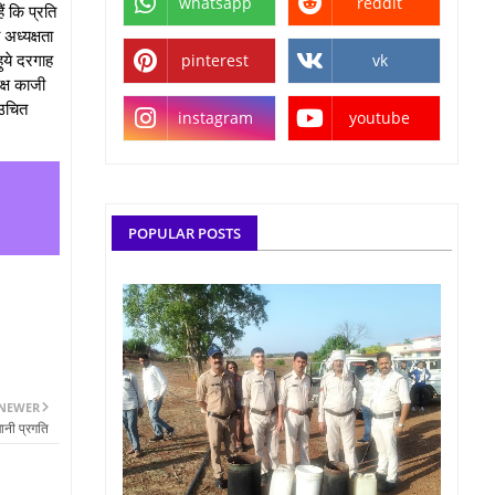
whatsapp
reddit
ैं कि प्रति
अध्यक्षता
हुये दरगाह
pinterest
vk
क्ष काजी
 उचित
instagram
youtube
POPULAR POSTS
NEWER
ानी प्रगति