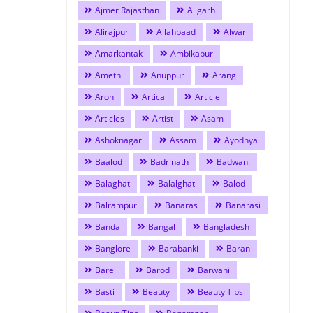
Ajmer Rajasthan
Aligarh
Alirajpur
Allahbaad
Alwar
Amarkantak
Ambikapur
Amethi
Anuppur
Arang
Aron
Artical
Article
Articles
Artist
Asam
Ashoknagar
Assam
Ayodhya
Baalod
Badrinath
Badwani
Balaghat
Balalghat
Balod
Balrampur
Banaras
Banarasi
Banda
Bangal
Bangladesh
Banglore
Barabanki
Baran
Bareli
Barod
Barwani
Basti
Beauty
Beauty Tips