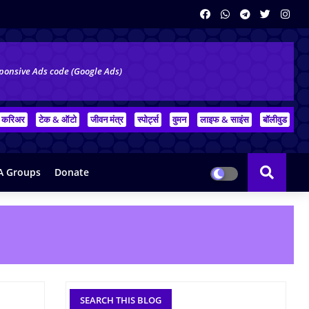
ponsive Ads code (Google Ads)
करिअर
टेक & ऑटो
जीवन मंत्र
स्पोर्ट्स
वुमन
लाइफ & साइंस
बॉलीवुड
 Groups
Donate
SEARCH THIS BLOG