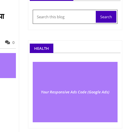
पा
0
HEALTH
Your Responsive Ads Code (Google Ads)