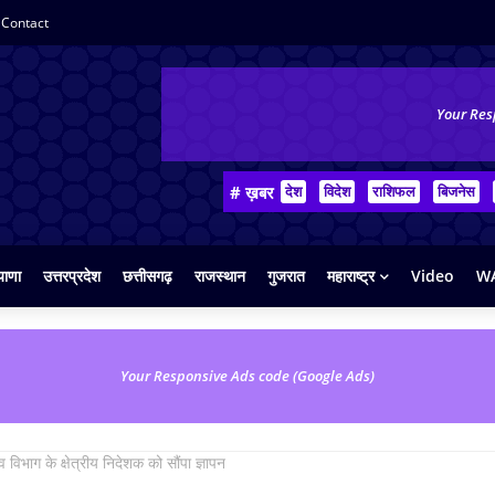
Contact
Your Res
# ख़बर
देश
विदेश
राशिफल
बिजनेस
याणा
उत्तरप्रदेश
छत्तीसगढ़
राजस्थान
गुजरात
महाराष्ट्र
Video
WA
Your Responsive Ads code (Google Ads)
व विभाग के क्षेत्रीय निदेशक को सौंपा ज्ञापन