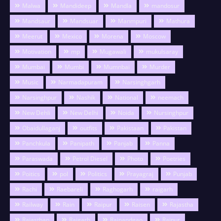
Malwa
Mandideep
Mandla
mandosur
Mandsaur
Mandsuar
Manmpuri
Mathura
Meerut
Mexico
Morena
Moscow
Motivation
mp
Mugawali
mukulsaray
Mumbai
Mumbi
Mumnbai
Murder
Music
Narmadapuram
Narsinghgarh
Narsinghpur
Nashik
National
neemach
New Dehli
New Delhi
Noida
Nursinghpur
Obaidullaganj
outfits
Pakistaan
Pakistan
Panchkula
Panipath
Panjab
Panna
Paraswada
Petrol Diesel
Photo
Poetries
Poitics
pol
Politics
Prayagraj
Punjab
Rachi
Raebareli
Raghogarh
raigarh
Railway
Rain
Raipur
Raisen
Rajastha
Rajasthan
Rajgarh
Rajnandgao
Rajpur