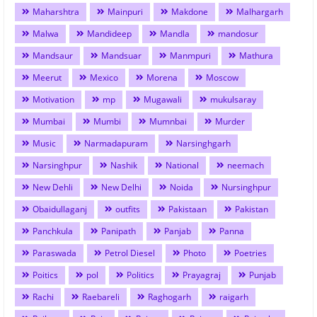
Maharshtra
Mainpuri
Makdone
Malhargarh
Malwa
Mandideep
Mandla
mandosur
Mandsaur
Mandsuar
Manmpuri
Mathura
Meerut
Mexico
Morena
Moscow
Motivation
mp
Mugawali
mukulsaray
Mumbai
Mumbi
Mumnbai
Murder
Music
Narmadapuram
Narsinghgarh
Narsinghpur
Nashik
National
neemach
New Dehli
New Delhi
Noida
Nursinghpur
Obaidullaganj
outfits
Pakistaan
Pakistan
Panchkula
Panipath
Panjab
Panna
Paraswada
Petrol Diesel
Photo
Poetries
Poitics
pol
Politics
Prayagraj
Punjab
Rachi
Raebareli
Raghogarh
raigarh