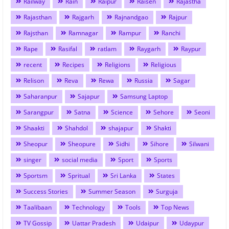
Railway
Rain
Raipur
Raisen
Rajastha
Rajasthan
Rajgarh
Rajnandgao
Rajpur
Rajsthan
Ramnagar
Rampur
Ranchi
Rape
Rasifal
ratlam
Raygarh
Raypur
recent
Recipes
Religions
Religious
Relison
Reva
Rewa
Russia
Sagar
Saharanpur
Sajapur
Samsung Laptop
Sarangpur
Satna
Science
Sehore
Seoni
Shaakti
Shahdol
shajapur
Shakti
Sheopur
Sheopure
Sidhi
Sihore
Silwani
singer
social media
Sport
Sports
Sportsm
Spritual
Sri Lanka
States
Success Stories
Summer Season
Surguja
Taalibaan
Technology
Tools
Top News
TV Gossip
Uattar Pradesh
Udaipur
Udaypur