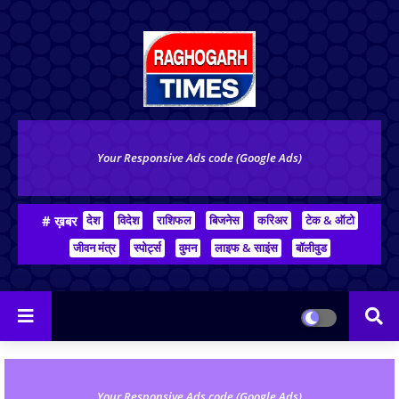
Your Responsive Ads code (Google Ads)
# ख़बर
देश
विदेश
राशिफल
बिजनेस
करिअर
टेक & ऑटो
जीवन मंत्र
स्पोर्ट्स
वुमन
लाइफ & साइंस
बॉलीवुड
Your Responsive Ads code (Google Ads)