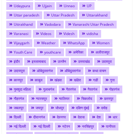
Udaypura
Ujjain
Unnao
UP
Uttar paradesh
Uttar Pradesh
Uttarakhand
Uttrakhand
Vadodara
Vanarashi Uttar Pradesh
Varanasi
Videos
Videsh
vidisha
Vijaygarh
Weather
WhatsApp
Women
Youth Care
youthcare
अमेरिका
अलीराजपुर
इंदौर
इस्लामाबाद
उज्जैन
उत्तराखंड
उदयपुरा
उदायपुरा
ओबेदुल्लागंज
औबेदुल्लागंज
कथा वाचन
कानपुर
काबुल
खंडवा
खंडेरा
गङी
गुना
गुमशुदा महिला
गुलाबगंज
गैतरगंज
गैरतगंज
गोहरगंज
गौहरगंज
ग्यारसपुर
ग्वालियर
चिकलोद
छतरपुर
जबलपुर
जयपुर
जोधपुर
दक्षिण मुंबई
दमोह
दिल्ली
दीवानगंज
देवनगर
देवास
देश
धार
नई दिल्ली
नई दिल्ली
नटेरन
नरसिंहपुर
पानीपत