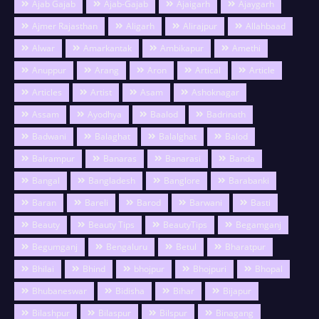
Ajab Gajab
Ajab-Gajab
Ajaigarh
Ajaygarh
Ajmer Rajasthan
Aligarh
Alirajpur
Allahbaad
Alwar
Amarkantak
Ambikapur
Amethi
Anuppur
Arang
Aron
Artical
Article
Articles
Artist
Asam
Ashoknagar
Assam
Ayodhya
Baalod
Badrinath
Badwani
Balaghat
Balalghat
Balod
Balrampur
Banaras
Banarasi
Banda
Bangal
Bangladesh
Banglore
Barabanki
Baran
Bareli
Barod
Barwani
Basti
Beauty
Beauty Tips
BeautyTips
Begamganj
Begumganj
Bengaluru
Betul
Bharatpur
Bhilai
Bhind
bhojpur
Bhojpuri
Bhopal
Bhubaneswar
Bidisha
Bihar
Bijapur
Bilashpur
Bilaspur
Bilspur
Binagang