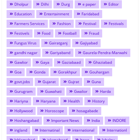
Dholpur
Dilhi
Durg
e paper
Editor
Education
Entertainment
Faridabad
Farmers Services
Fashion
Festival
Festivals
Festivels
Food
Football
Fraud
Fungus Virus
Gairatganj
Gajiyabad
gandhi nagar
Gariyaband
Gaurela-Pendra-Marwahi
Gawlior
Gaya
Gaziabaad
Ghaziabad
Goa
Gonda
Gorakhpur
Gouhargan
govt.jobs
Gujarat
Gujrat
Guna
Gurugram
Guwahati
Gwalior
Harda
Hariyna
Haryana
Health
History
Hollywood
Horoscope
hosagabade
Hoshangabad
Important News
India
INDORE
ingland
Internatinal
international
Internationl
Ishlamabad
islamabaad
Itawa
Jabalpu