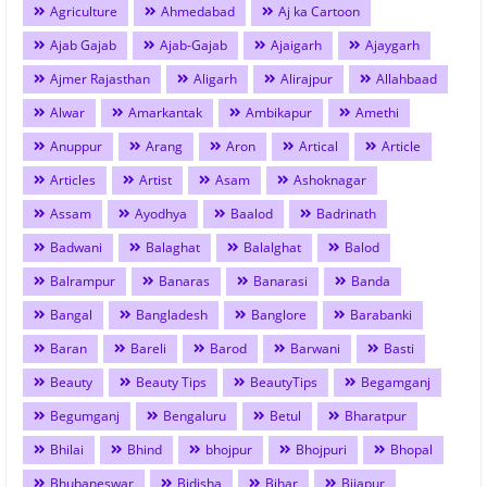
Agriculture
Ahmedabad
Aj ka Cartoon
Ajab Gajab
Ajab-Gajab
Ajaigarh
Ajaygarh
Ajmer Rajasthan
Aligarh
Alirajpur
Allahbaad
Alwar
Amarkantak
Ambikapur
Amethi
Anuppur
Arang
Aron
Artical
Article
Articles
Artist
Asam
Ashoknagar
Assam
Ayodhya
Baalod
Badrinath
Badwani
Balaghat
Balalghat
Balod
Balrampur
Banaras
Banarasi
Banda
Bangal
Bangladesh
Banglore
Barabanki
Baran
Bareli
Barod
Barwani
Basti
Beauty
Beauty Tips
BeautyTips
Begamganj
Begumganj
Bengaluru
Betul
Bharatpur
Bhilai
Bhind
bhojpur
Bhojpuri
Bhopal
Bhubaneswar
Bidisha
Bihar
Bijapur