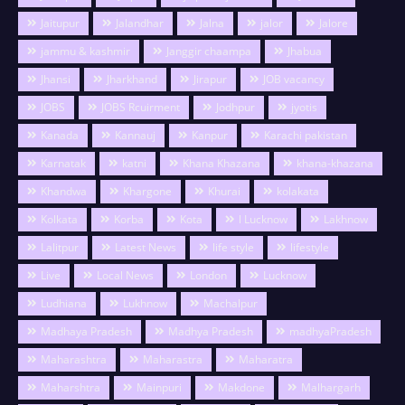
Jaitupur
Jalandhar
Jalna
jalor
Jalore
jammu & kashmir
Janggir chaampa
Jhabua
Jhansi
Jharkhand
Jirapur
JOB vacancy
JOBS
JOBS Rcuirment
Jodhpur
jyotis
Kanada
Kannauj
Kanpur
Karachi pakistan
Karnatak
katni
Khana Khazana
khana-khazana
Khandwa
Khargone
Khurai
kolakata
Kolkata
Korba
Kota
l Lucknow
Lakhnow
Lalitpur
Latest News
life style
lifestyle
Live
Local News
London
Lucknow
Ludhiana
Lukhnow
Machalpur
Madhaya Pradesh
Madhya Pradesh
madhyaPradesh
Maharashtra
Maharastra
Maharatra
Maharshtra
Mainpuri
Makdone
Malhargarh