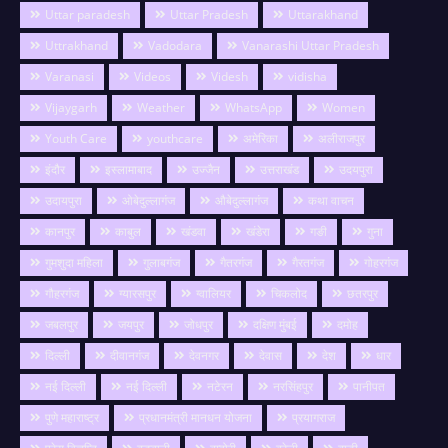
Uttar paradesh
Uttar Pradesh
Uttarakhand
Uttrakhand
Vadodara
Vanarashi Uttar Pradesh
Varanasi
Videos
Videsh
vidisha
Vijaygarh
Weather
WhatsApp
Women
Youth Care
youthcare
अमेरिका
अलीराजपुर
इंदौर
इस्लामाबाद
उज्जैन
उत्तराखंड
उदयपुरा
उदायपुरा
ओबेदुल्लागंज
औबेदुल्लागंज
कथा वाचन
कानपुर
काबुल
खंडवा
खंडेरा
गङी
गुना
गुमशुदा महिला
गुलाबगंज
गैतरगंज
गैरतगंज
गोहरगंज
गौहरगंज
ग्यारसपुर
ग्वालियर
चिकलोद
छतरपुर
जबलपुर
जयपुर
जोधपुर
दक्षिण मुंबई
दमोह
दिल्ली
दीवानगंज
देवनगर
देवास
देश
धार
नई दिल्ली
नई दिल्ली
नटेरन
नरसिंहपुर
पानीपत
पुणे महाराष्ट्र
प्रधानमंत्री मानधन योजना
प्रयागराज