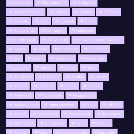
Education
Entertainment
Faridabad
Farmers Services
Fashion
Festival
Festivals
Festivels
Food
Football
Fraud
Fungus Virus
Gairatganj
Gajiyabad
gandhi nagar
Gariyaband
Gaurela-Pendra-Marwahi
Gawlior
Gaya
Gaziabaad
Ghaziabad
Goa
Gonda
Gorakhpur
Gouhargan
govt.jobs
Gujarat
Gujrat
Guna
Gurugram
Guwahati
Gwalior
Harda
Hariyna
Haryana
Health
History
Hollywood
Horoscope
hosagabade
Hoshangabad
Important News
India
INDORE
ingland
Internatinal
international
Internationl
Ishlamabad
islamabaad
Itawa
Jabalpu
Jabalpur
Jaipur
jaipur rajasthan
Jaisalmer