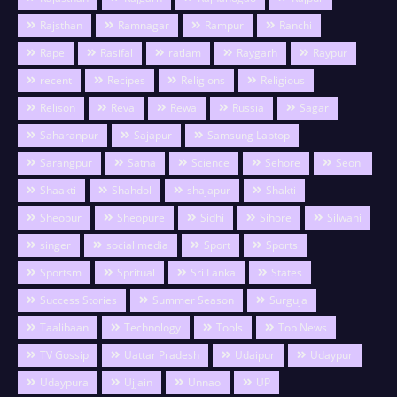
Rajsthan
Ramnagar
Rampur
Ranchi
Rape
Rasifal
ratlam
Raygarh
Raypur
recent
Recipes
Religions
Religious
Relison
Reva
Rewa
Russia
Sagar
Saharanpur
Sajapur
Samsung Laptop
Sarangpur
Satna
Science
Sehore
Seoni
Shaakti
Shahdol
shajapur
Shakti
Sheopur
Sheopure
Sidhi
Sihore
Silwani
singer
social media
Sport
Sports
Sportsm
Spritual
Sri Lanka
States
Success Stories
Summer Season
Surguja
Taalibaan
Technology
Tools
Top News
TV Gossip
Uattar Pradesh
Udaipur
Udaypur
Udaypura
Ujjain
Unnao
UP