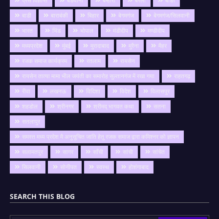
प्रेस विज्ञप्ति
बङवानी
बम्होरी
बरेली
बाङी
बाडी
बाराबंकी
बिहार
बेगमगंज
बेगमगंज/सिलवानी
भारत
भिंड
भोपाल
मंडीदीप
मण्डीदीप
मध्यप्रदेश
मुंबई
मुरादाबाद
मुरैना
मैहर
रजक समाज कार्यक्रम
रतलाम
रायसेन
रायसेन तात्या मामा भील जयंती का समारोह सुल्तानगंज में रखा गया
राहतगढ़
रीवा
लखनऊ
विदिशा
विदेश
विलासपुर
शहडोल
श्रीनगर
श्रीमद् भागवत कथा
सतना
सतलापुर
समस्त मध्य प्रदेश मै अनुसूचित जाति हेतु रजक समाज द्वारा कमिश्नर को ज्ञापन
सलामतपुर
सागर
साँची
सांची
सांचेत
सिलवानी
सोनीपत
स्वस्थ
होशंगाबाद
SEARCH THIS BLOG