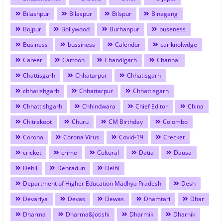
Bilashpur
Bilaspur
Bilspur
Binagang
Bojpur
Bollywood
Burhanpur
buseness
Business
bussiness
Calendor
car knolwdge
Career
Cartoon
Chandigarh
Channai
Chattisgarh
Chhatarpur
Chhatisgarh
chhatishgarh
Chhattarpur
Chhattisgarh
Chhattishgarh
Chhindwara
Chief Editor
China
Chitrakoot
Churu
CM Birthday
Colombo
Corona
Corona Virus
Covid-19
Crecket
cricket
crime
Cultural
Datia
Dausa
Dehli
Dehradun
Delhi
Department of Higher Education Madhya Pradesh
Desh
Devariya
Devas
Dewas
Dhamtari
Dhar
Dharma
Dharma&Jotishi
Dharmik
Dharnik