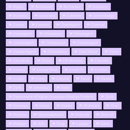
Bojpur
Bollywood
Burhanpur
buseness
Business
bussiness
Calendor
car knolwdge
Career
Cartoon
Chandigarh
Channai
Chattisgarh
Chhatarpur
Chhatisgarh
chhatishgarh
Chhattarpur
Chhattisgarh
Chhattishgarh
Chhindwara
Chief Editor
China
Chitrakoot
Churu
CM Birthday
Colombo
Corona
Corona Virus
Covid-19
Crecket
cricket
crime
Cultural
Datia
Dausa
Dehli
Dehradun
Delhi
Department of Higher Education Madhya Pradesh
Desh
Devariya
Devas
Dewas
Dhamtari
Dhar
Dharma
Dharma&Jotishi
Dharmik
Dharnik
Dholpur
Dilhi
Durg
e paper
Editor