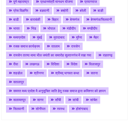
पुणे महाराष्ट्र
प्रधानमंत्री मानधन योजना
प्रयागराज
प्रेस विज्ञप्ति
बङवानी
बम्होरी
बरेली
बाङी
बाडी
बाराबंकी
बिहार
बेगमगंज
बेगमगंज/सिलवानी
भारत
भिंड
भोपाल
मंडीदीप
मण्डीदीप
मध्यप्रदेश
मुंबई
मुरादाबाद
मुरैना
मैहर
रजक समाज कार्यक्रम
रतलाम
रायसेन
रायसेन तात्या मामा भील जयंती का समारोह सुल्तानगंज में रखा गया
राहतगढ़
रीवा
लखनऊ
विदिशा
विदेश
विलासपुर
शहडोल
श्रीनगर
श्रीमद् भागवत कथा
सतना
सतलापुर
समस्त मध्य प्रदेश मै अनुसूचित जाति हेतु रजक समाज द्वारा कमिश्नर को ज्ञापन
सलामतपुर
सागर
साँची
सांची
सांचेत
सिलवानी
सोनीपत
स्वस्थ
होशंगाबाद