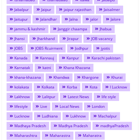
Jabalpur
Jaipur
jaipur rajasthan
Jaisalmer
Jaitupur
Jalandhar
Jalna
jalor
Jalore
jammu & kashmir
Janggir chaampa
Jhabua
Jhansi
Jharkhand
Jirapur
JOB vacancy
JOBS
JOBS Rcuirment
Jodhpur
jyotis
Kanada
Kannauj
Kanpur
Karachi pakistan
Karnatak
katni
Khana Khazana
khana-khazana
Khandwa
Khargone
Khurai
kolakata
Kolkata
Korba
Kota
l Lucknow
Lakhnow
Lalitpur
Latest News
life style
lifestyle
Live
Local News
London
Lucknow
Ludhiana
Lukhnow
Machalpur
Madhaya Pradesh
Madhya Pradesh
madhyaPradesh
Maharashtra
Maharastra
Maharatra