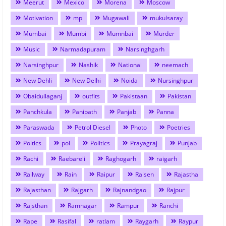
Meerut
Mexico
Morena
Moscow
Motivation
mp
Mugawali
mukulsaray
Mumbai
Mumbi
Mumnbai
Murder
Music
Narmadapuram
Narsinghgarh
Narsinghpur
Nashik
National
neemach
New Dehli
New Delhi
Noida
Nursinghpur
Obaidullaganj
outfits
Pakistaan
Pakistan
Panchkula
Panipath
Panjab
Panna
Paraswada
Petrol Diesel
Photo
Poetries
Poitics
pol
Politics
Prayagraj
Punjab
Rachi
Raebareli
Raghogarh
raigarh
Railway
Rain
Raipur
Raisen
Rajastha
Rajasthan
Rajgarh
Rajnandgao
Rajpur
Rajsthan
Ramnagar
Rampur
Ranchi
Rape
Rasifal
ratlam
Raygarh
Raypur