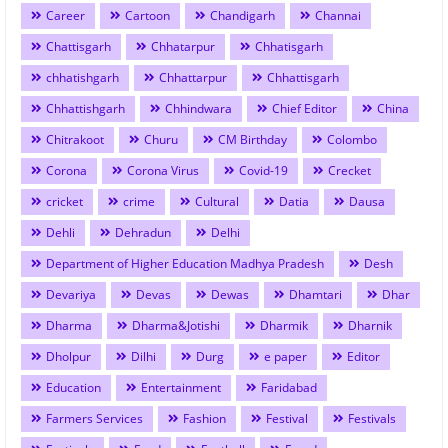
Career
Cartoon
Chandigarh
Channai
Chattisgarh
Chhatarpur
Chhatisgarh
chhatishgarh
Chhattarpur
Chhattisgarh
Chhattishgarh
Chhindwara
Chief Editor
China
Chitrakoot
Churu
CM Birthday
Colombo
Corona
Corona Virus
Covid-19
Crecket
cricket
crime
Cultural
Datia
Dausa
Dehli
Dehradun
Delhi
Department of Higher Education Madhya Pradesh
Desh
Devariya
Devas
Dewas
Dhamtari
Dhar
Dharma
Dharma&Jotishi
Dharmik
Dharnik
Dholpur
Dilhi
Durg
e paper
Editor
Education
Entertainment
Faridabad
Farmers Services
Fashion
Festival
Festivals