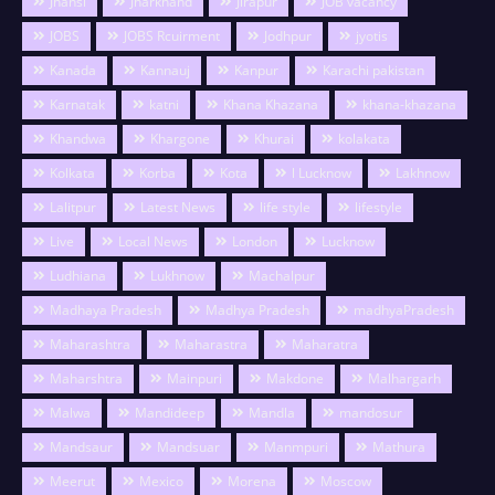
Jhansi
Jharkhand
Jirapur
JOB vacancy
JOBS
JOBS Rcuirment
Jodhpur
jyotis
Kanada
Kannauj
Kanpur
Karachi pakistan
Karnatak
katni
Khana Khazana
khana-khazana
Khandwa
Khargone
Khurai
kolakata
Kolkata
Korba
Kota
l Lucknow
Lakhnow
Lalitpur
Latest News
life style
lifestyle
Live
Local News
London
Lucknow
Ludhiana
Lukhnow
Machalpur
Madhaya Pradesh
Madhya Pradesh
madhyaPradesh
Maharashtra
Maharastra
Maharatra
Maharshtra
Mainpuri
Makdone
Malhargarh
Malwa
Mandideep
Mandla
mandosur
Mandsaur
Mandsuar
Manmpuri
Mathura
Meerut
Mexico
Morena
Moscow