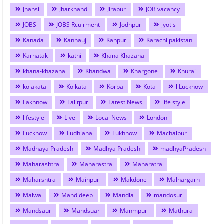
Jhansi
Jharkhand
Jirapur
JOB vacancy
JOBS
JOBS Rcuirment
Jodhpur
jyotis
Kanada
Kannauj
Kanpur
Karachi pakistan
Karnatak
katni
Khana Khazana
khana-khazana
Khandwa
Khargone
Khurai
kolakata
Kolkata
Korba
Kota
l Lucknow
Lakhnow
Lalitpur
Latest News
life style
lifestyle
Live
Local News
London
Lucknow
Ludhiana
Lukhnow
Machalpur
Madhaya Pradesh
Madhya Pradesh
madhyaPradesh
Maharashtra
Maharastra
Maharatra
Maharshtra
Mainpuri
Makdone
Malhargarh
Malwa
Mandideep
Mandla
mandosur
Mandsaur
Mandsuar
Manmpuri
Mathura