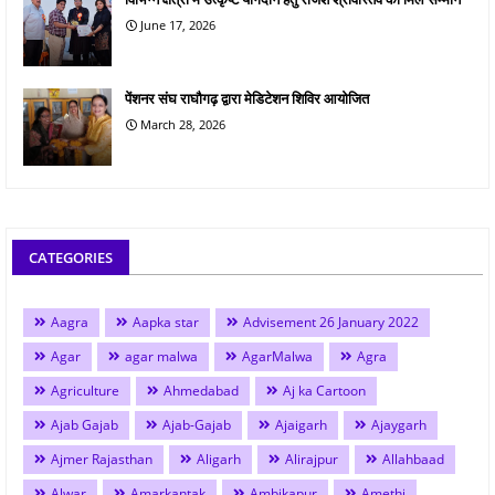
June 17, 2026
पेंशनर संघ राघौगढ़ द्वारा मेडिटेशन शिविर आयोजित
March 28, 2026
CATEGORIES
Aagra
Aapka star
Advisement 26 January 2022
Agar
agar malwa
AgarMalwa
Agra
Agriculture
Ahmedabad
Aj ka Cartoon
Ajab Gajab
Ajab-Gajab
Ajaigarh
Ajaygarh
Ajmer Rajasthan
Aligarh
Alirajpur
Allahbaad
Alwar
Amarkantak
Ambikapur
Amethi