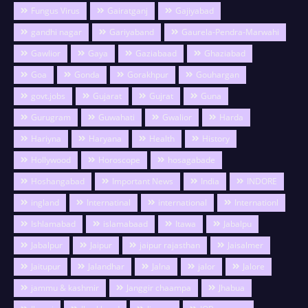
Fungus Virus
Gairatganj
Gajiyabad
gandhi nagar
Gariyaband
Gaurela-Pendra-Marwahi
Gawlior
Gaya
Gaziabaad
Ghaziabad
Goa
Gonda
Gorakhpur
Gouhargan
govt.jobs
Gujarat
Gujrat
Guna
Gurugram
Guwahati
Gwalior
Harda
Hariyna
Haryana
Health
History
Hollywood
Horoscope
hosagabade
Hoshangabad
Important News
India
INDORE
ingland
Internatinal
international
Internationl
Ishlamabad
islamabaad
Itawa
Jabalpu
Jabalpur
Jaipur
jaipur rajasthan
Jaisalmer
Jaitupur
Jalandhar
Jalna
jalor
Jalore
jammu & kashmir
Janggir chaampa
Jhabua