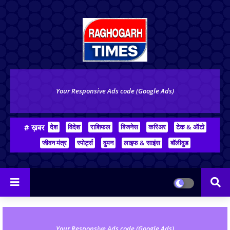
Your Responsive Ads code (Google Ads)
# ख़बर
देश
विदेश
राशिफल
बिजनेस
करिअर
टेक & ऑटो
जीवन मंत्र
स्पोर्ट्स
वुमन
लाइफ & साइंस
बॉलीवुड
Your Responsive Ads code (Google Ads)