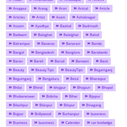
Anuppur
Arang
Aron
Artical
Article
Articles
Artist
Asam
Ashoknagar
Assam
Ayodhya
Baalod
Badrinath
Badwani
Balaghat
Balalghat
Balod
Balrampur
Banaras
Banarasi
Banda
Bangal
Bangladesh
Banglore
Barabanki
Baran
Bareli
Barod
Barwani
Basti
Beauty
Beauty Tips
BeautyTips
Begamganj
Begumganj
Bengaluru
Betul
Bharatpur
Bhilai
Bhind
bhojpur
Bhojpuri
Bhopal
Bhubaneswar
Bidisha
Bihar
Bijapur
Bilashpur
Bilaspur
Bilspur
Binagang
Bojpur
Bollywood
Burhanpur
buseness
Business
bussiness
Calendor
car knolwdge