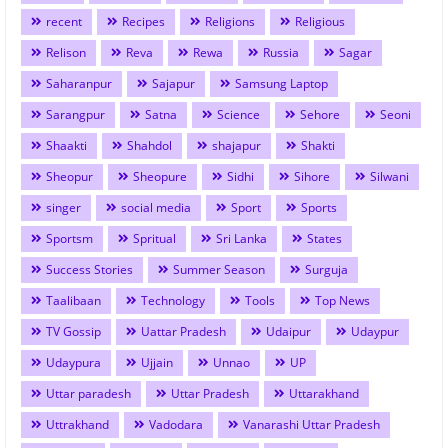
recent
Recipes
Religions
Religious
Relison
Reva
Rewa
Russia
Sagar
Saharanpur
Sajapur
Samsung Laptop
Sarangpur
Satna
Science
Sehore
Seoni
Shaakti
Shahdol
shajapur
Shakti
Sheopur
Sheopure
Sidhi
Sihore
Silwani
singer
social media
Sport
Sports
Sportsm
Spritual
Sri Lanka
States
Success Stories
Summer Season
Surguja
Taalibaan
Technology
Tools
Top News
TV Gossip
Uattar Pradesh
Udaipur
Udaypur
Udaypura
Ujjain
Unnao
UP
Uttar paradesh
Uttar Pradesh
Uttarakhand
Uttrakhand
Vadodara
Vanarashi Uttar Pradesh