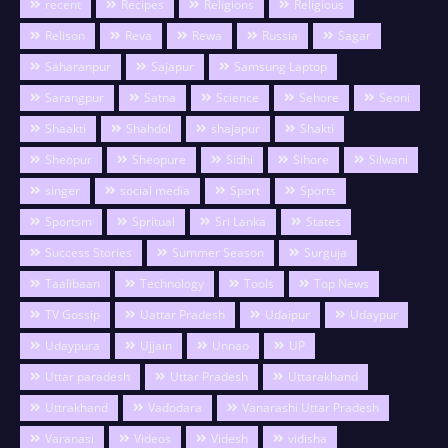
recent
Recipes
Religions
Religious
Relison
Reva
Rewa
Russia
Sagar
Saharanpur
Sajapur
Samsung Laptop
Sarangpur
Satna
Science
Sehore
Seoni
Shaakti
Shahdol
shajapur
Shakti
Sheopur
Sheopure
Sidhi
Sihore
Silwani
singer
social media
Sport
Sports
Sportsm
Spritual
Sri Lanka
States
Success Stories
Summer Season
Surguja
Taalibaan
Technology
Tools
Top News
TV Gossip
Uattar Pradesh
Udaipur
Udaypur
Udaypura
Ujjain
Unnao
UP
Uttar paradesh
Uttar Pradesh
Uttarakhand
Uttrakhand
Vadodara
Vanarashi Uttar Pradesh
Varanasi
Videos
Videsh
vidisha