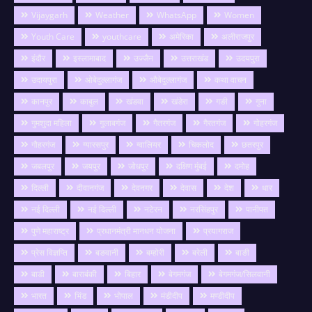
Vijaygarh
Weather
WhatsApp
Women
Youth Care
youthcare
अमेरिका
अलीराजपुर
इंदौर
इस्लामाबाद
उज्जैन
उत्तराखंड
उदयपुरा
उदायपुरा
ओबेदुल्लागंज
औबेदुल्लागंज
कथा वाचन
कानपुर
काबुल
खंडवा
खंडेरा
गङी
गुना
गुमशुदा महिला
गुलाबगंज
गैतरगंज
गैरतगंज
गोहरगंज
गौहरगंज
ग्यारसपुर
ग्वालियर
चिकलोद
छतरपुर
जबलपुर
जयपुर
जोधपुर
दक्षिण मुंबई
दमोह
दिल्ली
दीवानगंज
देवनगर
देवास
देश
धार
नई दिल्ली
नई दिल्ली
नटेरन
नरसिंहपुर
पानीपत
पुणे महाराष्ट्र
प्रधानमंत्री मानधन योजना
प्रयागराज
प्रेस विज्ञप्ति
बङवानी
बम्होरी
बरेली
बाङी
बाडी
बाराबंकी
बिहार
बेगमगंज
बेगमगंज/सिलवानी
भारत
भिंड
भोपाल
मंडीदीप
मण्डीदीप