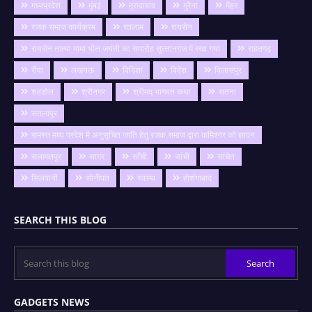
मध्यप्रदेश
मुंबई
मुरादाबाद
मुरैना
मैहर
रजक समाज कार्यक्रम
रतलाम
रायसेन
रायसेन तात्या मामा भील जयंती का समारोह सुल्तानगंज में रखा गया
राहतगढ़
रीवा
लखनऊ
विदिशा
विदेश
विलासपुर
शहडोल
श्रीनगर
श्रीमद् भागवत कथा
सतना
सतलापुर
समस्त मध्य प्रदेश मै अनुसूचित जाति हेतु रजक समाज द्वारा कमिश्नर को ज्ञापन
सलामतपुर
सागर
साँची
सांची
सांचेत
सिलवानी
सोनीपत
स्वस्थ
होशंगाबाद
SEARCH THIS BLOG
GADGETS NEWS