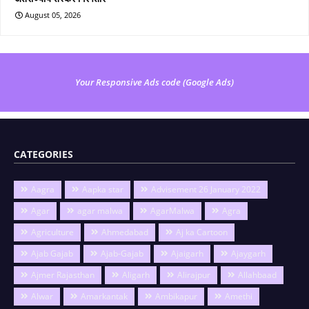
August 05, 2026
Your Responsive Ads code (Google Ads)
CATEGORIES
Aagra
Aapka star
Advisement 26 January 2022
Agar
agar malwa
AgarMalwa
Agra
Agriculture
Ahmedabad
Aj ka Cartoon
Ajab Gajab
Ajab-Gajab
Ajaigarh
Ajaygarh
Ajmer Rajasthan
Aligarh
Alirajpur
Allahbaad
Alwar
Amarkantak
Ambikapur
Amethi