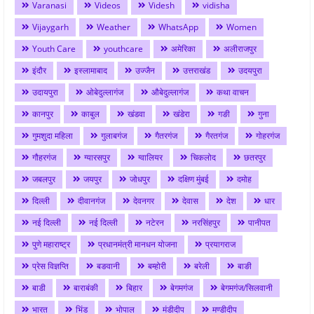
Varanasi
Videos
Videsh
vidisha
Vijaygarh
Weather
WhatsApp
Women
Youth Care
youthcare
अमेरिका
अलीराजपुर
इंदौर
इस्लामाबाद
उज्जैन
उत्तराखंड
उदयपुरा
उदायपुरा
ओबेदुल्लागंज
औबेदुल्लागंज
कथा वाचन
कानपुर
काबुल
खंडवा
खंडेरा
गङी
गुना
गुमशुदा महिला
गुलाबगंज
गैतरगंज
गैरतगंज
गोहरगंज
गौहरगंज
ग्यारसपुर
ग्वालियर
चिकलोद
छतरपुर
जबलपुर
जयपुर
जोधपुर
दक्षिण मुंबई
दमोह
दिल्ली
दीवानगंज
देवनगर
देवास
देश
धार
नई दिल्ली
नई दिल्ली
नटेरन
नरसिंहपुर
पानीपत
पुणे महाराष्ट्र
प्रधानमंत्री मानधन योजना
प्रयागराज
प्रेस विज्ञप्ति
बङवानी
बम्होरी
बरेली
बाङी
बाडी
बाराबंकी
बिहार
बेगमगंज
बेगमगंज/सिलवानी
भारत
भिंड
भोपाल
मंडीदीप
मण्डीदीप