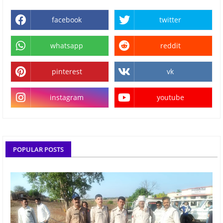
facebook
twitter
whatsapp
reddit
pinterest
vk
instagram
youtube
POPULAR POSTS