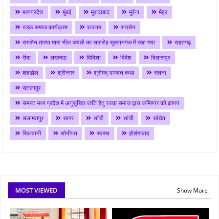
मध्यप्रदेश
मुंबई
मुरादाबाद
मुरैना
मैहर
रजक समाज कार्यक्रम
रतलाम
रायसेन
रायसेन तात्या मामा भील जयंती का समारोह सुल्तानगंज में रखा गया
राहतगढ़
रीवा
लखनऊ
विदिशा
विदेश
विलासपुर
शहडोल
श्रीनगर
श्रीमद् भागवत कथा
सतना
सतलापुर
समस्त मध्य प्रदेश मै अनुसूचित जाति हेतु रजक समाज द्वारा कमिश्नर को ज्ञापन
सलामतपुर
सागर
साँची
सांची
सांचेत
सिलवानी
सोनीपत
स्वस्थ
होशंगाबाद
MOST VIEWED
Show More