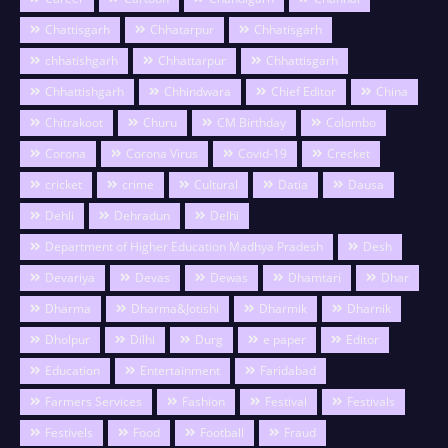
Chattisgarh
Chhatarpur
Chhatisgarh
chhatishgarh
Chhattarpur
Chhattisgarh
Chhattishgarh
Chhindwara
Chief Editor
China
Chitrakoot
Churu
CM Birthday
Colombo
Corona
Corona Virus
Covid-19
Crecket
cricket
crime
Cultural
Datia
Dausa
Dehli
Dehradun
Delhi
Department of Higher Education Madhya Pradesh
Desh
Devariya
Devas
Dewas
Dhamtari
Dhar
Dharma
Dharma&Jotishi
Dharmik
Dharnik
Dholpur
Dilhi
Durg
e paper
Editor
Education
Entertainment
Faridabad
Farmers Services
Fashion
Festival
Festivals
Festivels
Food
Football
Fraud