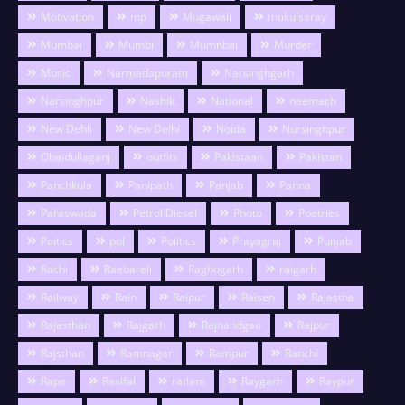
Motivation
mp
Mugawali
mukulsaray
Mumbai
Mumbi
Mumnbai
Murder
Music
Narmadapuram
Narsinghgarh
Narsinghpur
Nashik
National
neemach
New Dehli
New Delhi
Noida
Nursinghpur
Obaidullaganj
outfits
Pakistaan
Pakistan
Panchkula
Panipath
Panjab
Panna
Paraswada
Petrol Diesel
Photo
Poetries
Poitics
pol
Politics
Prayagraj
Punjab
Rachi
Raebareli
Raghogarh
raigarh
Railway
Rain
Raipur
Raisen
Rajastha
Rajasthan
Rajgarh
Rajnandgao
Rajpur
Rajsthan
Ramnagar
Rampur
Ranchi
Rape
Rasifal
ratlam
Raygarh
Raypur