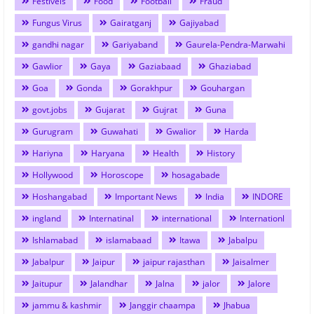
Festivels
Food
Football
Fraud
Fungus Virus
Gairatganj
Gajiyabad
gandhi nagar
Gariyaband
Gaurela-Pendra-Marwahi
Gawlior
Gaya
Gaziabaad
Ghaziabad
Goa
Gonda
Gorakhpur
Gouhargan
govt.jobs
Gujarat
Gujrat
Guna
Gurugram
Guwahati
Gwalior
Harda
Hariyna
Haryana
Health
History
Hollywood
Horoscope
hosagabade
Hoshangabad
Important News
India
INDORE
ingland
Internatinal
international
Internationl
Ishlamabad
islamabaad
Itawa
Jabalpu
Jabalpur
Jaipur
jaipur rajasthan
Jaisalmer
Jaitupur
Jalandhar
Jalna
jalor
Jalore
jammu & kashmir
Janggir chaampa
Jhabua