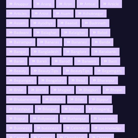
Anuppur
Arang
Aron
Artical
Article
Articles
Artist
Asam
Ashoknagar
Assam
Ayodhya
Baalod
Badrinath
Badwani
Balaghat
Balalghat
Balod
Balrampur
Banaras
Banarasi
Banda
Bangal
Bangladesh
Banglore
Barabanki
Baran
Bareli
Barod
Barwani
Basti
Beauty
Beauty Tips
BeautyTips
Begamganj
Begumganj
Bengaluru
Betul
Bharatpur
Bhilai
Bhind
bhojpur
Bhojpuri
Bhopal
Bhubaneswar
Bidisha
Bihar
Bijapur
Bilashpur
Bilaspur
Bilspur
Binagang
Bojpur
Bollywood
Burhanpur
buseness
Business
bussiness
Calendor
car knolwdge
Career
Cartoon
Chandigarh
Channai