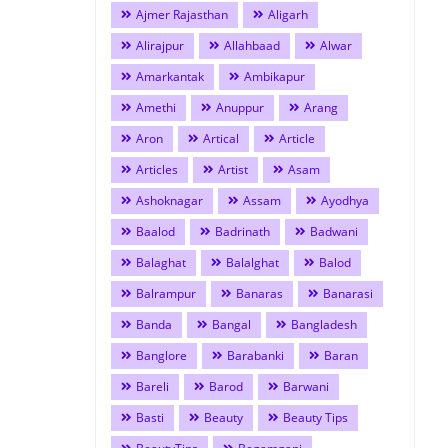
Ajmer Rajasthan
Aligarh
Alirajpur
Allahbaad
Alwar
Amarkantak
Ambikapur
Amethi
Anuppur
Arang
Aron
Artical
Article
Articles
Artist
Asam
Ashoknagar
Assam
Ayodhya
Baalod
Badrinath
Badwani
Balaghat
Balalghat
Balod
Balrampur
Banaras
Banarasi
Banda
Bangal
Bangladesh
Banglore
Barabanki
Baran
Bareli
Barod
Barwani
Basti
Beauty
Beauty Tips