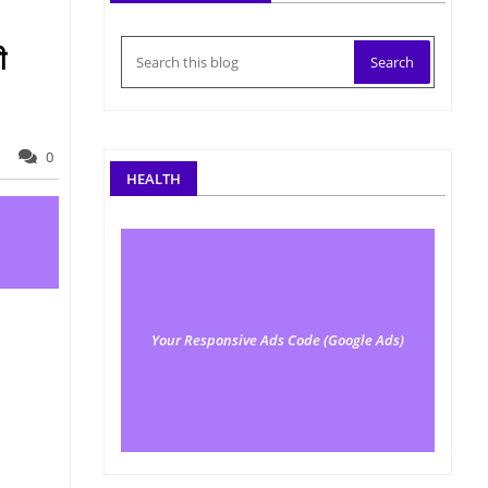
ी
0
HEALTH
Your Responsive Ads Code (Google Ads)