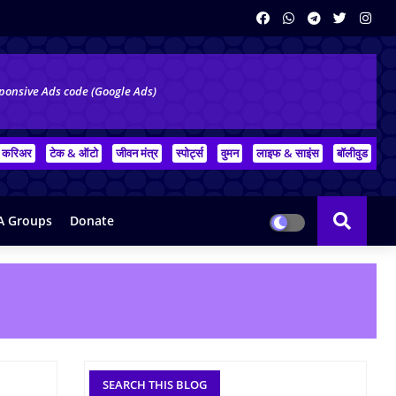
ponsive Ads code (Google Ads)
करिअर
टेक & ऑटो
जीवन मंत्र
स्पोर्ट्स
वुमन
लाइफ & साइंस
बॉलीवुड
 Groups
Donate
SEARCH THIS BLOG