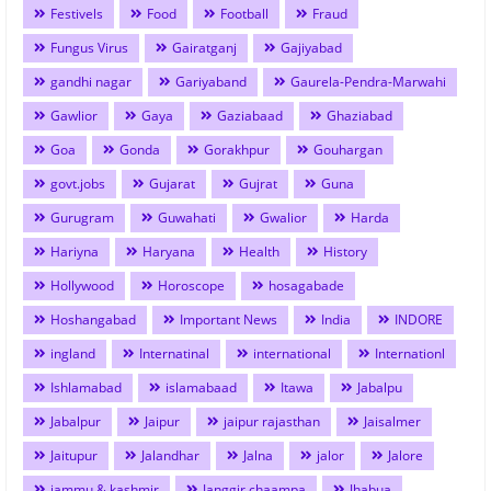
Festivels
Food
Football
Fraud
Fungus Virus
Gairatganj
Gajiyabad
gandhi nagar
Gariyaband
Gaurela-Pendra-Marwahi
Gawlior
Gaya
Gaziabaad
Ghaziabad
Goa
Gonda
Gorakhpur
Gouhargan
govt.jobs
Gujarat
Gujrat
Guna
Gurugram
Guwahati
Gwalior
Harda
Hariyna
Haryana
Health
History
Hollywood
Horoscope
hosagabade
Hoshangabad
Important News
India
INDORE
ingland
Internatinal
international
Internationl
Ishlamabad
islamabaad
Itawa
Jabalpu
Jabalpur
Jaipur
jaipur rajasthan
Jaisalmer
Jaitupur
Jalandhar
Jalna
jalor
Jalore
jammu & kashmir
Janggir chaampa
Jhabua