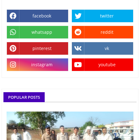
facebook
twitter
whatsapp
reddit
pinterest
vk
instagram
youtube
POPULAR POSTS