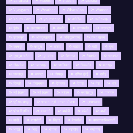
Varanasi
Videos
Videsh
vidisha
Vijaygarh
Weather
WhatsApp
Women
Youth Care
youthcare
अमेरिका
अलीराजपुर
इंदौर
इस्लामाबाद
उज्जैन
उत्तराखंड
उदयपुरा
उदायपुरा
ओबेदुल्लागंज
औबेदुल्लागंज
कथा वाचन
कानपुर
काबुल
खंडवा
खंडेरा
गङी
गुना
गुमशुदा महिला
गुलाबगंज
गैतरगंज
गैरतगंज
गोहरगंज
गौहरगंज
ग्यारसपुर
ग्वालियर
चिकलोद
छतरपुर
जबलपुर
जयपुर
जोधपुर
दक्षिण मुंबई
दमोह
दिल्ली
दीवानगंज
देवनगर
देवास
देश
धार
नई दिल्ली
नई दिल्ली
नटेरन
नरसिंहपुर
पानीपत
पुणे महाराष्ट्र
प्रधानमंत्री मानधन योजना
प्रयागराज
प्रेस विज्ञप्ति
बङवानी
बम्होरी
बरेली
बाङी
बाडी
बाराबंकी
बिहार
बेगमगंज
बेगमगंज/सिलवानी
भारत
भिंड
भोपाल
मंडीदीप
मण्डीदीप