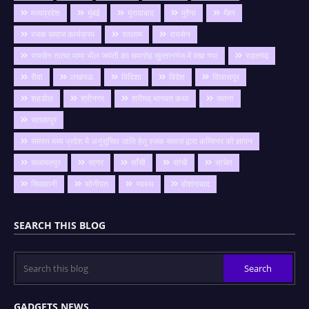
मध्यप्रदेश
मुंबई
मुरादाबाद
मुरैना
मैहर
रजक समाज कार्यक्रम
रतलाम
रायसेन
रायसेन तात्या मामा भील जयंती का समारोह सुल्तानगंज में रखा गया
राहतगढ़
रीवा
लखनऊ
विदिशा
विदेश
विलासपुर
शहडोल
श्रीनगर
श्रीमद् भागवत कथा
सतना
सतलापुर
समस्त मध्य प्रदेश मै अनुसूचित जाति हेतु रजक समाज द्वारा कमिश्नर को ज्ञापन
सलामतपुर
सागर
साँची
सांची
सांचेत
सिलवानी
सोनीपत
स्वस्थ
होशंगाबाद
SEARCH THIS BLOG
GADGETS NEWS