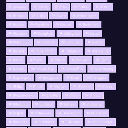
Anuppur
Arang
Aron
Artical
Article
Articles
Artist
Asam
Ashoknagar
Assam
Ayodhya
Baalod
Badrinath
Badwani
Balaghat
Balalghat
Balod
Balrampur
Banaras
Banarasi
Banda
Bangal
Bangladesh
Banglore
Barabanki
Baran
Bareli
Barod
Barwani
Basti
Beauty
Beauty Tips
BeautyTips
Begamganj
Begumganj
Bengaluru
Betul
Bharatpur
Bhilai
Bhind
bhojpur
Bhojpuri
Bhopal
Bhubaneswar
Bidisha
Bihar
Bijapur
Bilashpur
Bilaspur
Bilspur
Binagang
Bojpur
Bollywood
Burhanpur
buseness
Business
bussiness
Calendor
car knolwdge