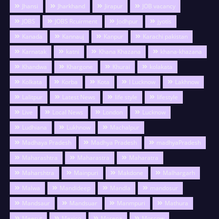
Jhansi
Jharkhand
Jirapur
JOB vacancy
JOBS
JOBS Rcuirment
Jodhpur
jyotis
Kanada
Kannauj
Kanpur
Karachi pakistan
Karnatak
katni
Khana Khazana
khana-khazana
Khandwa
Khargone
Khurai
kolakata
Kolkata
Korba
Kota
l Lucknow
Lakhnow
Lalitpur
Latest News
life style
lifestyle
Live
Local News
London
Lucknow
Ludhiana
Lukhnow
Machalpur
Madhaya Pradesh
Madhya Pradesh
madhyaPradesh
Maharashtra
Maharastra
Maharatra
Maharshtra
Mainpuri
Makdone
Malhargarh
Malwa
Mandideep
Mandla
mandosur
Mandsaur
Mandsuar
Manmpuri
Mathura
Meerut
Mexico
Morena
Moscow