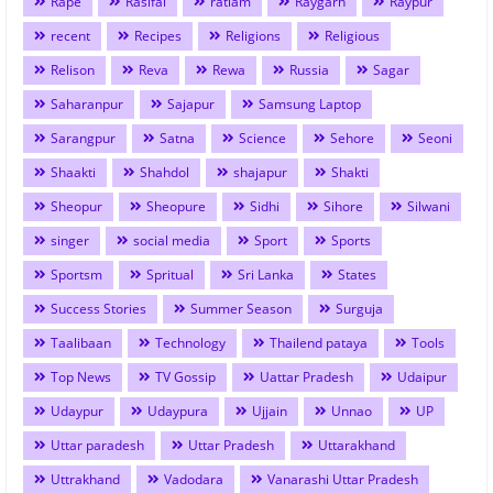
Rape
Rasifal
ratlam
Raygarh
Raypur
recent
Recipes
Religions
Religious
Relison
Reva
Rewa
Russia
Sagar
Saharanpur
Sajapur
Samsung Laptop
Sarangpur
Satna
Science
Sehore
Seoni
Shaakti
Shahdol
shajapur
Shakti
Sheopur
Sheopure
Sidhi
Sihore
Silwani
singer
social media
Sport
Sports
Sportsm
Spritual
Sri Lanka
States
Success Stories
Summer Season
Surguja
Taalibaan
Technology
Thailend pataya
Tools
Top News
TV Gossip
Uattar Pradesh
Udaipur
Udaypur
Udaypura
Ujjain
Unnao
UP
Uttar paradesh
Uttar Pradesh
Uttarakhand
Uttrakhand
Vadodara
Vanarashi Uttar Pradesh