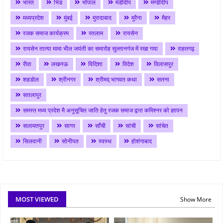
भारत
भिंड
भोपाल
मंडीदीप
मण्डीदीप
मध्यप्रदेश
मुंबई
मुरादाबाद
मुरैना
मैहर
रजक समाज कार्यक्रम
रतलाम
रायसेन
रायसेन तात्या मामा भील जयंती का समारोह सुल्तानगंज में रखा गया
राहतगढ़
रीवा
लखनऊ
विदिशा
विदेश
विलासपुर
शहडोल
श्रीनगर
श्रीमद् भागवत कथा
सतना
सतलापुर
समस्त मध्य प्रदेश मै अनुसूचित जाति हेतु रजक समाज द्वारा कमिश्नर को ज्ञापन
सलामतपुर
सागर
साँची
सांची
सांचेत
सिलवानी
सोनीपत
स्वस्थ
होशंगाबाद
MOST VIEWED
Show More