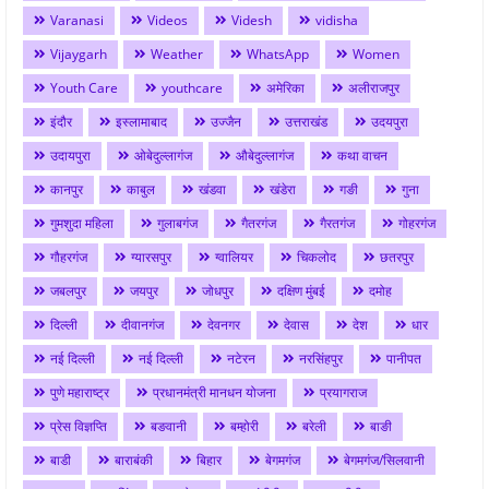
Varanasi
Videos
Videsh
vidisha
Vijaygarh
Weather
WhatsApp
Women
Youth Care
youthcare
अमेरिका
अलीराजपुर
इंदौर
इस्लामाबाद
उज्जैन
उत्तराखंड
उदयपुरा
उदायपुरा
ओबेदुल्लागंज
औबेदुल्लागंज
कथा वाचन
कानपुर
काबुल
खंडवा
खंडेरा
गङी
गुना
गुमशुदा महिला
गुलाबगंज
गैतरगंज
गैरतगंज
गोहरगंज
गौहरगंज
ग्यारसपुर
ग्वालियर
चिकलोद
छतरपुर
जबलपुर
जयपुर
जोधपुर
दक्षिण मुंबई
दमोह
दिल्ली
दीवानगंज
देवनगर
देवास
देश
धार
नई दिल्ली
नई दिल्ली
नटेरन
नरसिंहपुर
पानीपत
पुणे महाराष्ट्र
प्रधानमंत्री मानधन योजना
प्रयागराज
प्रेस विज्ञप्ति
बङवानी
बम्होरी
बरेली
बाङी
बाडी
बाराबंकी
बिहार
बेगमगंज
बेगमगंज/सिलवानी