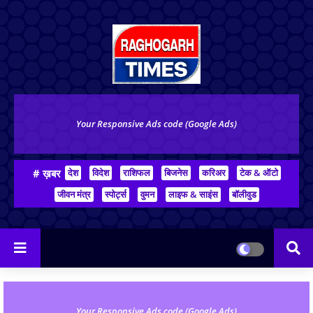
Your Responsive Ads code (Google Ads)
# ख़बर
देश
विदेश
राशिफल
बिजनेस
करिअर
टेक & ऑटो
जीवन मंत्र
स्पोर्ट्स
वुमन
लाइफ & साइंस
बॉलीवुड
Your Responsive Ads code (Google Ads)