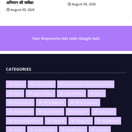
अभियान की समीक्षा
August 09, 2026
August 09, 2026
Your Responsive Ads code (Google Ads)
CATEGORIES
Aagra
Aapka star
Advisement 26 January 2022
Agar
agar malwa
AgarMalwa
Agra
Agriculture
Ahmedabad
Aj ka Cartoon
Ajab Gajab
Ajab-Gajab
Ajaigarh
Ajaygarh
Ajmer Rajasthan
Aligarh
Alirajpur
Allahbaad
Alwar
Amarkantak
Ambikapur
Amethi