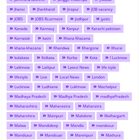
Jhansi
Jharkhand
Jirapur
JOB vacancy
JOBS
JOBS Rcuirment
Jodhpur
jyotis
Kanada
Kannauj
Kanpur
Karachi pakistan
Karnatak
katni
Khana Khazana
khana-khazana
Khandwa
Khargone
Khurai
kolakata
Kolkata
Korba
Kota
l Lucknow
Lakhnow
Lalitpur
Latest News
life style
lifestyle
Live
Local News
London
Lucknow
Ludhiana
Lukhnow
Machalpur
Madhaya Pradesh
Madhya Pradesh
madhyaPradesh
Maharashtra
Maharastra
Maharatra
Maharshtra
Mainpuri
Makdone
Malhargarh
Malwa
Mandideep
Mandla
mandosur
Mandsaur
Mandsuar
Manmpuri
Mathura