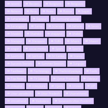
recent
Recipes
Religions
Religious
Relison
Reva
Rewa
Russia
Sagar
Saharanpur
Sajapur
Samsung Laptop
Sarangpur
Satna
Science
Sehore
Seoni
Shaakti
Shahdol
shajapur
Shakti
Sheopur
Sheopure
Sidhi
Sihore
Silwani
singer
social media
Sport
Sports
Sportsm
Spritual
Sri Lanka
States
Success Stories
Summer Season
Surguja
Taalibaan
Technology
Thailend pataya
Tools
Top News
TV Gossip
Uattar Pradesh
Udaipur
Udaypur
Udaypura
Ujjain
Unnao
UP
Uttar paradesh
Uttar Pradesh
Uttarakhand
Uttrakhand
Vadodara
Vanarashi Uttar Pradesh