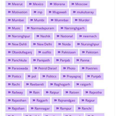
Meerut
Mexico
Morena
Moscow
Motivation
mp
Mugawali
mukulsaray
Mumbai
Mumbi
Mumnbai
Murder
Music
Narmadapuram
Narsinghgarh
Narsinghpur
Nashik
National
neemach
New Dehli
New Delhi
Noida
Nursinghpur
Obaidullaganj
outfits
Pakistaan
Pakistan
Panchkula
Panipath
Panjab
Panna
Paraswada
Petrol Diesel
Photo
Poetries
Poitics
pol
Politics
Prayagraj
Punjab
Rachi
Raebareli
Raghogarh
raigarh
Railway
Rain
Raipur
Raisen
Rajastha
Rajasthan
Rajgarh
Rajnandgao
Rajpur
Rajsthan
Ramnagar
Rampur
Ranchi