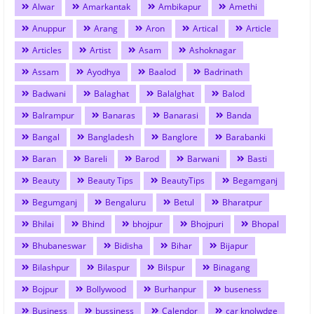
Alwar
Amarkantak
Ambikapur
Amethi
Anuppur
Arang
Aron
Artical
Article
Articles
Artist
Asam
Ashoknagar
Assam
Ayodhya
Baalod
Badrinath
Badwani
Balaghat
Balalghat
Balod
Balrampur
Banaras
Banarasi
Banda
Bangal
Bangladesh
Banglore
Barabanki
Baran
Bareli
Barod
Barwani
Basti
Beauty
Beauty Tips
BeautyTips
Begamganj
Begumganj
Bengaluru
Betul
Bharatpur
Bhilai
Bhind
bhojpur
Bhojpuri
Bhopal
Bhubaneswar
Bidisha
Bihar
Bijapur
Bilashpur
Bilaspur
Bilspur
Binagang
Bojpur
Bollywood
Burhanpur
buseness
Business
bussiness
Calendor
car knolwdge