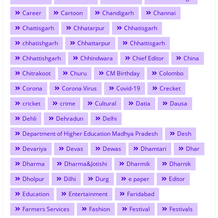
Career
Cartoon
Chandigarh
Channai
Chattisgarh
Chhatarpur
Chhatisgarh
chhatishgarh
Chhattarpur
Chhattisgarh
Chhattishgarh
Chhindwara
Chief Editor
China
Chitrakoot
Churu
CM Birthday
Colombo
Corona
Corona Virus
Covid-19
Crecket
cricket
crime
Cultural
Datia
Dausa
Dehli
Dehradun
Delhi
Department of Higher Education Madhya Pradesh
Desh
Devariya
Devas
Dewas
Dhamtari
Dhar
Dharma
Dharma&Jotishi
Dharmik
Dharnik
Dholpur
Dilhi
Durg
e paper
Editor
Education
Entertainment
Faridabad
Farmers Services
Fashion
Festival
Festivals