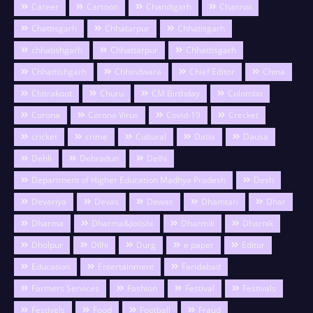
Career
Cartoon
Chandigarh
Channai
Chattisgarh
Chhatarpur
Chhatisgarh
chhatishgarh
Chhattarpur
Chhattisgarh
Chhattishgarh
Chhindwara
Chief Editor
China
Chitrakoot
Churu
CM Birthday
Colombo
Corona
Corona Virus
Covid-19
Crecket
cricket
crime
Cultural
Datia
Dausa
Dehli
Dehradun
Delhi
Department of Higher Education Madhya Pradesh
Desh
Devariya
Devas
Dewas
Dhamtari
Dhar
Dharma
Dharma&Jotishi
Dharmik
Dharnik
Dholpur
Dilhi
Durg
e paper
Editor
Education
Entertainment
Faridabad
Farmers Services
Fashion
Festival
Festivals
Festivels
Food
Football
Fraud