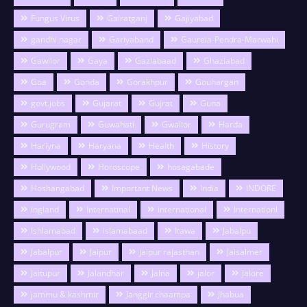
Fungus Virus
Gairatganj
Gajiyabad
gandhi nagar
Gariyaband
Gaurela-Pendra-Marwahi
Gawlior
Gaya
Gaziabaad
Ghaziabad
Goa
Gonda
Gorakhpur
Gouhargan
govt.jobs
Gujarat
Gujrat
Guna
Gurugram
Guwahati
Gwalior
Harda
Hariyna
Haryana
Health
History
Hollywood
Horoscope
hosagabade
Hoshangabad
Important News
India
INDORE
ingland
Internatinal
international
Internationl
Ishlamabad
islamabaad
Itawa
Jabalpu
Jabalpur
Jaipur
jaipur rajasthan
Jaisalmer
Jaitupur
Jalandhar
Jalna
jalor
Jalore
jammu & kashmir
Janggir chaampa
Jhabua