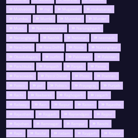
Motivation
mp
Mugawali
mukulsaray
Mumbai
Mumbi
Mumnbai
Murder
Music
Narmadapuram
Narsinghgarh
Narsinghpur
Nashik
National
neemach
New Dehli
New Delhi
Noida
Nursinghpur
Obaidullaganj
outfits
Pakistaan
Pakistan
Panchkula
Panipath
Panjab
Panna
Paraswada
Petrol Diesel
Photo
Poetries
Poitics
pol
Politics
Prayagraj
Punjab
Rachi
Raebareli
Raghogarh
raigarh
Railway
Rain
Raipur
Raisen
Rajastha
Rajasthan
Rajgarh
Rajnandgao
Rajpur
Rajsthan
Ramnagar
Rampur
Ranchi
Rape
Rasifal
ratlam
Raygarh
Raypur