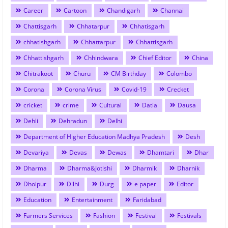
Career
Cartoon
Chandigarh
Channai
Chattisgarh
Chhatarpur
Chhatisgarh
chhatishgarh
Chhattarpur
Chhattisgarh
Chhattishgarh
Chhindwara
Chief Editor
China
Chitrakoot
Churu
CM Birthday
Colombo
Corona
Corona Virus
Covid-19
Crecket
cricket
crime
Cultural
Datia
Dausa
Dehli
Dehradun
Delhi
Department of Higher Education Madhya Pradesh
Desh
Devariya
Devas
Dewas
Dhamtari
Dhar
Dharma
Dharma&Jotishi
Dharmik
Dharnik
Dholpur
Dilhi
Durg
e paper
Editor
Education
Entertainment
Faridabad
Farmers Services
Fashion
Festival
Festivals