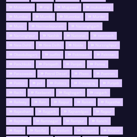
Motivation
mp
Mugawali
mukulsaray
Mumbai
Mumbi
Mumnbai
Murder
Music
Narmadapuram
Narsinghgarh
Narsinghpur
Nashik
National
neemach
New Dehli
New Delhi
Noida
Nursinghpur
Obaidullaganj
outfits
Pakistaan
Pakistan
Panchkula
Panipath
Panjab
Panna
Paraswada
Petrol Diesel
Photo
Poetries
Poitics
pol
Politics
Prayagraj
Punjab
Rachi
Raebareli
Raghogarh
raigarh
Railway
Rain
Raipur
Raisen
Rajastha
Rajasthan
Rajgarh
Rajnandgao
Rajpur
Rajsthan
Ramnagar
Rampur
Ranchi
Rape
Rasifal
ratlam
Raygarh
Raypur