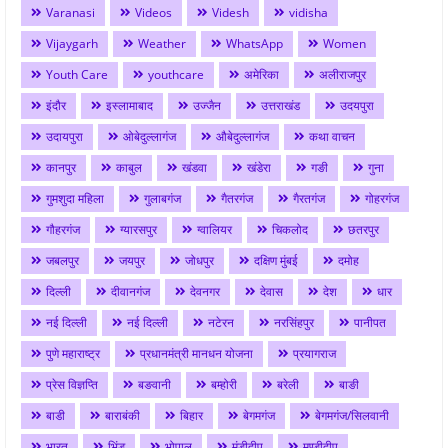
Varanasi
Videos
Videsh
vidisha
Vijaygarh
Weather
WhatsApp
Women
Youth Care
youthcare
अमेरिका
अलीराजपुर
इंदौर
इस्लामाबाद
उज्जैन
उत्तराखंड
उदयपुरा
उदायपुरा
ओबेदुल्लागंज
औबेदुल्लागंज
कथा वाचन
कानपुर
काबुल
खंडवा
खंडेरा
गङी
गुना
गुमशुदा महिला
गुलाबगंज
गैतरगंज
गैरतगंज
गोहरगंज
गौहरगंज
ग्यारसपुर
ग्वालियर
चिकलोद
छतरपुर
जबलपुर
जयपुर
जोधपुर
दक्षिण मुंबई
दमोह
दिल्ली
दीवानगंज
देवनगर
देवास
देश
धार
नई दिल्ली
नई दिल्ली
नटेरन
नरसिंहपुर
पानीपत
पुणे महाराष्ट्र
प्रधानमंत्री मानधन योजना
प्रयागराज
प्रेस विज्ञप्ति
बङवानी
बम्होरी
बरेली
बाङी
बाडी
बाराबंकी
बिहार
बेगमगंज
बेगमगंज/सिलवानी
भारत
भिंड
भोपाल
मंडीदीप
मण्डीदीप