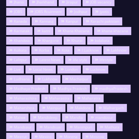
Jhansi
Jharkhand
Jirapur
JOB vacancy
JOBS
JOBS Rcuirment
Jodhpur
jyotis
Kanada
Kannauj
Kanpur
Karachi pakistan
Karnatak
katni
Khana Khazana
khana-khazana
Khandwa
Khargone
Khurai
kolakata
Kolkata
Korba
Kota
l Lucknow
Lakhnow
Lalitpur
Latest News
life style
lifestyle
Live
Local News
London
Lucknow
Ludhiana
Lukhnow
Machalpur
Madhaya Pradesh
Madhya Pradesh
madhyaPradesh
Maharashtra
Maharastra
Maharatra
Maharshtra
Mainpuri
Makdone
Malhargarh
Malwa
Mandideep
Mandla
mandosur
Mandsaur
Mandsuar
Manmpuri
Mathura
Meerut
Mexico
Morena
Moscow