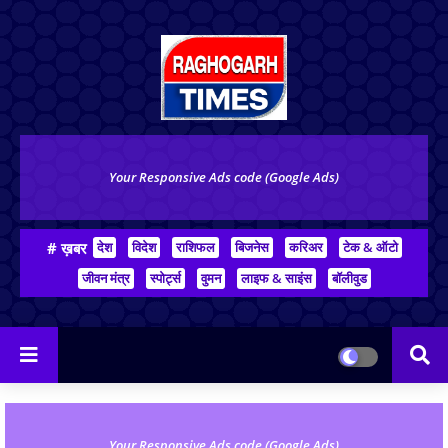
Your Responsive Ads code (Google Ads)
# ख़बर
देश
विदेश
राशिफल
बिजनेस
करिअर
टेक & ऑटो
जीवन मंत्र
स्पोर्ट्स
वुमन
लाइफ & साइंस
बॉलीवुड
Your Responsive Ads code (Google Ads)