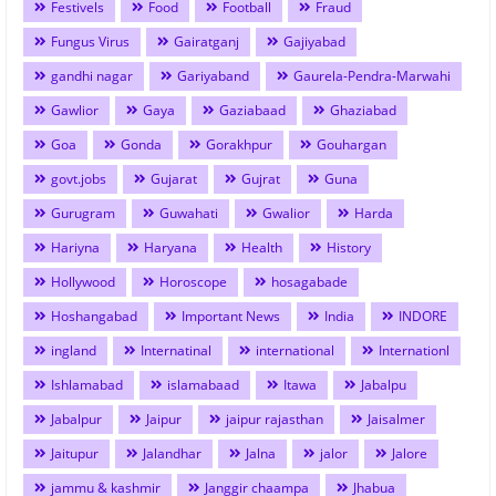
Festivels
Food
Football
Fraud
Fungus Virus
Gairatganj
Gajiyabad
gandhi nagar
Gariyaband
Gaurela-Pendra-Marwahi
Gawlior
Gaya
Gaziabaad
Ghaziabad
Goa
Gonda
Gorakhpur
Gouhargan
govt.jobs
Gujarat
Gujrat
Guna
Gurugram
Guwahati
Gwalior
Harda
Hariyna
Haryana
Health
History
Hollywood
Horoscope
hosagabade
Hoshangabad
Important News
India
INDORE
ingland
Internatinal
international
Internationl
Ishlamabad
islamabaad
Itawa
Jabalpu
Jabalpur
Jaipur
jaipur rajasthan
Jaisalmer
Jaitupur
Jalandhar
Jalna
jalor
Jalore
jammu & kashmir
Janggir chaampa
Jhabua