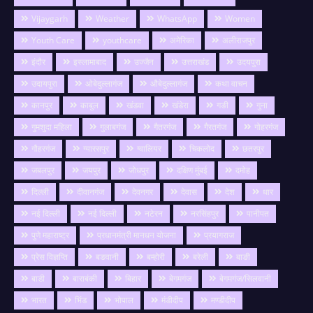
Vijaygarh
Weather
WhatsApp
Women
Youth Care
youthcare
अमेरिका
अलीराजपुर
इंदौर
इस्लामाबाद
उज्जैन
उत्तराखंड
उदयपुरा
उदायपुरा
ओबेदुल्लागंज
औबेदुल्लागंज
कथा वाचन
कानपुर
काबुल
खंडवा
खंडेरा
गङी
गुना
गुमशुदा महिला
गुलाबगंज
गैतरगंज
गैरतगंज
गोहरगंज
गौहरगंज
ग्यारसपुर
ग्वालियर
चिकलोद
छतरपुर
जबलपुर
जयपुर
जोधपुर
दक्षिण मुंबई
दमोह
दिल्ली
दीवानगंज
देवनगर
देवास
देश
धार
नई दिल्ली
नई दिल्ली
नटेरन
नरसिंहपुर
पानीपत
पुणे महाराष्ट्र
प्रधानमंत्री मानधन योजना
प्रयागराज
प्रेस विज्ञप्ति
बङवानी
बम्होरी
बरेली
बाङी
बाडी
बाराबंकी
बिहार
बेगमगंज
बेगमगंज/सिलवानी
भारत
भिंड
भोपाल
मंडीदीप
मण्डीदीप