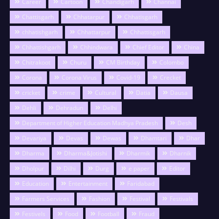
Career
Cartoon
Chandigarh
Channai
Chattisgarh
Chhatarpur
Chhatisgarh
chhatishgarh
Chhattarpur
Chhattisgarh
Chhattishgarh
Chhindwara
Chief Editor
China
Chitrakoot
Churu
CM Birthday
Colombo
Corona
Corona Virus
Covid-19
Crecket
cricket
crime
Cultural
Datia
Dausa
Dehli
Dehradun
Delhi
Department of Higher Education Madhya Pradesh
Desh
Devariya
Devas
Dewas
Dhamtari
Dhar
Dharma
Dharma&Jotishi
Dharmik
Dharnik
Dholpur
Dilhi
Durg
e paper
Editor
Education
Entertainment
Faridabad
Farmers Services
Fashion
Festival
Festivals
Festivels
Food
Football
Fraud