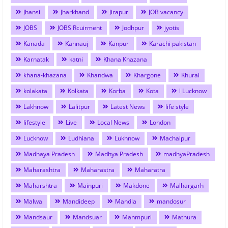
Jhansi
Jharkhand
Jirapur
JOB vacancy
JOBS
JOBS Rcuirment
Jodhpur
jyotis
Kanada
Kannauj
Kanpur
Karachi pakistan
Karnatak
katni
Khana Khazana
khana-khazana
Khandwa
Khargone
Khurai
kolakata
Kolkata
Korba
Kota
l Lucknow
Lakhnow
Lalitpur
Latest News
life style
lifestyle
Live
Local News
London
Lucknow
Ludhiana
Lukhnow
Machalpur
Madhaya Pradesh
Madhya Pradesh
madhyaPradesh
Maharashtra
Maharastra
Maharatra
Maharshtra
Mainpuri
Makdone
Malhargarh
Malwa
Mandideep
Mandla
mandosur
Mandsaur
Mandsuar
Manmpuri
Mathura