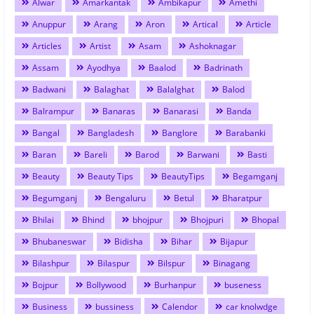
Alwar
Amarkantak
Ambikapur
Amethi
Anuppur
Arang
Aron
Artical
Article
Articles
Artist
Asam
Ashoknagar
Assam
Ayodhya
Baalod
Badrinath
Badwani
Balaghat
Balalghat
Balod
Balrampur
Banaras
Banarasi
Banda
Bangal
Bangladesh
Banglore
Barabanki
Baran
Bareli
Barod
Barwani
Basti
Beauty
Beauty Tips
BeautyTips
Begamganj
Begumganj
Bengaluru
Betul
Bharatpur
Bhilai
Bhind
bhojpur
Bhojpuri
Bhopal
Bhubaneswar
Bidisha
Bihar
Bijapur
Bilashpur
Bilaspur
Bilspur
Binagang
Bojpur
Bollywood
Burhanpur
buseness
Business
bussiness
Calendor
car knolwdge