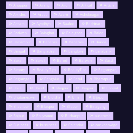
Anuppur
Arang
Aron
Artical
Article
Articles
Artist
Asam
Ashoknagar
Assam
Ayodhya
Baalod
Badrinath
Badwani
Balaghat
Balalghat
Balod
Balrampur
Banaras
Banarasi
Banda
Bangal
Bangladesh
Banglore
Barabanki
Baran
Bareli
Barod
Barwani
Basti
Beauty
Beauty Tips
BeautyTips
Begamganj
Begumganj
Bengaluru
Betul
Bharatpur
Bhilai
Bhind
bhojpur
Bhojpuri
Bhopal
Bhubaneswar
Bidisha
Bihar
Bijapur
Bilashpur
Bilaspur
Bilspur
Binagang
Bojpur
Bollywood
Burhanpur
buseness
Business
bussiness
Calendor
car knolwdge