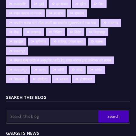
मध्यप्रदेश
मुंबई
मुरादाबाद
मुरैना
मैहर
रजक समाज कार्यक्रम
रतलाम
रायसेन
रायसेन तात्या मामा भील जयंती का समारोह सुल्तानगंज में रखा गया
राहतगढ़
रीवा
लखनऊ
विदिशा
विदेश
विलासपुर
शहडोल
श्रीनगर
श्रीमद् भागवत कथा
सतना
सतलापुर
समस्त मध्य प्रदेश मै अनुसूचित जाति हेतु रजक समाज द्वारा कमिश्नर को ज्ञापन
सलामतपुर
सागर
साँची
सांची
सांचेत
सिलवानी
सोनीपत
स्वस्थ
होशंगाबाद
SEARCH THIS BLOG
GADGETS NEWS