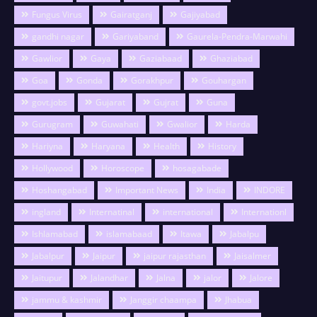
Fungus Virus
Gairatganj
Gajiyabad
gandhi nagar
Gariyaband
Gaurela-Pendra-Marwahi
Gawlior
Gaya
Gaziabaad
Ghaziabad
Goa
Gonda
Gorakhpur
Gouhargan
govt.jobs
Gujarat
Gujrat
Guna
Gurugram
Guwahati
Gwalior
Harda
Hariyna
Haryana
Health
History
Hollywood
Horoscope
hosagabade
Hoshangabad
Important News
India
INDORE
ingland
Internatinal
international
Internationl
Ishlamabad
islamabaad
Itawa
Jabalpu
Jabalpur
Jaipur
jaipur rajasthan
Jaisalmer
Jaitupur
Jalandhar
Jalna
jalor
Jalore
jammu & kashmir
Janggir chaampa
Jhabua