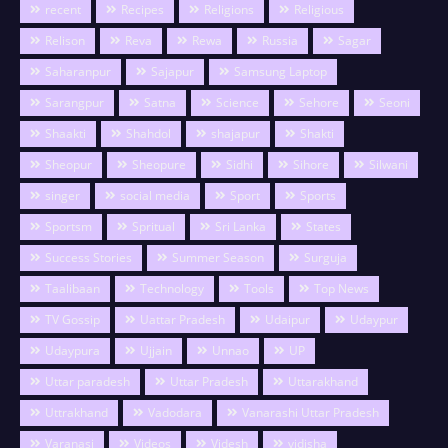
recent
Recipes
Religions
Religious
Relison
Reva
Rewa
Russia
Sagar
Saharanpur
Sajapur
Samsung Laptop
Sarangpur
Satna
Science
Sehore
Seoni
Shaakti
Shahdol
shajapur
Shakti
Sheopur
Sheopure
Sidhi
Sihore
Silwani
singer
social media
Sport
Sports
Sportsm
Spritual
Sri Lanka
States
Success Stories
Summer Season
Surguja
Taalibaan
Technology
Tools
Top News
TV Gossip
Uattar Pradesh
Udaipur
Udaypur
Udaypura
Ujjain
Unnao
UP
Uttar paradesh
Uttar Pradesh
Uttarakhand
Uttrakhand
Vadodara
Vanarashi Uttar Pradesh
Varanasi
Videos
Videsh
vidisha