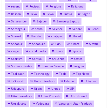
recent
Recipes
Religions
Religious
Relison
Reva
Rewa
Russia
Sagar
Saharanpur
Sajapur
Samsung Laptop
Sarangpur
Satna
Science
Sehore
Seoni
Shaakti
Shahdol
shajapur
Shakti
Sheopur
Sheopure
Sidhi
Sihore
Silwani
singer
social media
Sport
Sports
Sportsm
Spritual
Sri Lanka
States
Success Stories
Summer Season
Surguja
Taalibaan
Technology
Tools
Top News
TV Gossip
Uattar Pradesh
Udaipur
Udaypur
Udaypura
Ujjain
Unnao
UP
Uttar paradesh
Uttar Pradesh
Uttarakhand
Uttrakhand
Vadodara
Vanarashi Uttar Pradesh