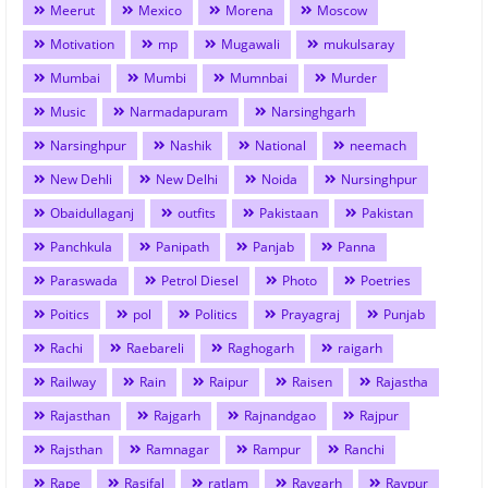
Meerut
Mexico
Morena
Moscow
Motivation
mp
Mugawali
mukulsaray
Mumbai
Mumbi
Mumnbai
Murder
Music
Narmadapuram
Narsinghgarh
Narsinghpur
Nashik
National
neemach
New Dehli
New Delhi
Noida
Nursinghpur
Obaidullaganj
outfits
Pakistaan
Pakistan
Panchkula
Panipath
Panjab
Panna
Paraswada
Petrol Diesel
Photo
Poetries
Poitics
pol
Politics
Prayagraj
Punjab
Rachi
Raebareli
Raghogarh
raigarh
Railway
Rain
Raipur
Raisen
Rajastha
Rajasthan
Rajgarh
Rajnandgao
Rajpur
Rajsthan
Ramnagar
Rampur
Ranchi
Rape
Rasifal
ratlam
Raygarh
Raypur