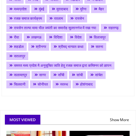
मध्यप्रदेश
मुंबई
मुरादाबाद
मुरैना
मैहर
रजक समाज कार्यक्रम
रतलाम
रायसेन
रायसेन तात्या मामा भील जयंती का समारोह सुल्तानगंज में रखा गया
राहतगढ़
रीवा
लखनऊ
विदिशा
विदेश
विलासपुर
शहडोल
श्रीनगर
श्रीमद् भागवत कथा
सतना
सतलापुर
समस्त मध्य प्रदेश मै अनुसूचित जाति हेतु रजक समाज द्वारा कमिश्नर को ज्ञापन
सलामतपुर
सागर
साँची
सांची
सांचेत
सिलवानी
सोनीपत
स्वस्थ
होशंगाबाद
MOST VIEWED
Show More