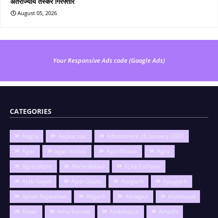
अंतर्राज्यीय तस्कर गिरफ्तार
August 05, 2026
Your Responsive Ads code (Google Ads)
CATEGORIES
Aagra
Aapka star
Advisement 26 January 2022
Agar
agar malwa
AgarMalwa
Agra
Agriculture
Ahmedabad
Aj ka Cartoon
Ajab Gajab
Ajab-Gajab
Ajaigarh
Ajaygarh
Ajmer Rajasthan
Aligarh
Alirajpur
Allahbaad
Alwar
Amarkantak
Ambikapur
Amethi