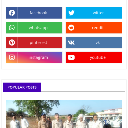
facebook
twitter
whatsapp
reddit
pinterest
vk
instagram
youtube
POPULAR POSTS