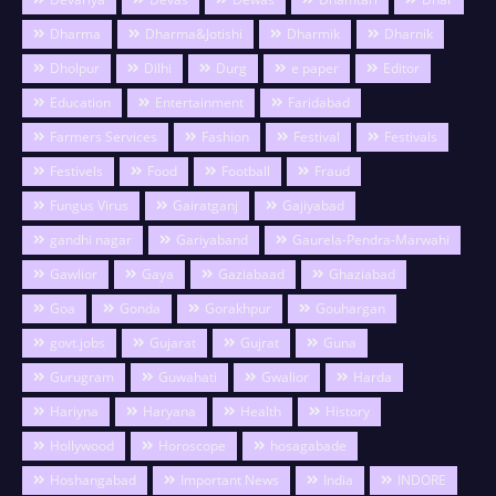
Dharma
Dharma&Jotishi
Dharmik
Dharnik
Dholpur
Dilhi
Durg
e paper
Editor
Education
Entertainment
Faridabad
Farmers Services
Fashion
Festival
Festivals
Festivels
Food
Football
Fraud
Fungus Virus
Gairatganj
Gajiyabad
gandhi nagar
Gariyaband
Gaurela-Pendra-Marwahi
Gawlior
Gaya
Gaziabaad
Ghaziabad
Goa
Gonda
Gorakhpur
Gouhargan
govt.jobs
Gujarat
Gujrat
Guna
Gurugram
Guwahati
Gwalior
Harda
Hariyna
Haryana
Health
History
Hollywood
Horoscope
hosagabade
Hoshangabad
Important News
India
INDORE