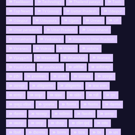
Taalibaan
Technology
Thailend pataya
Tools
Top News
TV Gossip
Uattar Pradesh
Udaipur
Udaypur
Udaypura
Ujjain
Unnao
UP
Uttar paradesh
Uttar Pradesh
Uttarakhand
Uttrakhand
Vadodara
Vanarashi Uttar Pradesh
Varanasi
Videos
Videsh
vidisha
Vijaygarh
Weather
WhatsApp
Women
Youth Care
youthcare
अमेरिका
अलीराजपुर
इंदौर
इस्लामाबाद
उज्जैन
उत्तराखंड
उदयपुरा
उदायपुरा
ओबेदुल्लागंज
औबेदुल्लागंज
कथा वाचन
कानपुर
काबुल
खंडवा
खंडेरा
गङी
गुना
गुमशुदा महिला
गुलाबगंज
गैतरगंज
गैरतगंज
गोहरगंज
गौहरगंज
ग्यारसपुर
ग्वालियर
चिकलोद
छतरपुर
जबलपुर
जयपुर
जोधपुर
दक्षिण मुंबई
दमोह
दिल्ली
दीवानगंज
देवनगर
देवास
देश
धार