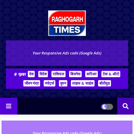
Your Responsive Ads code (Google Ads)
# ख़बर
देश
विदेश
राशिफल
बिजनेस
करिअर
टेक & ऑटो
जीवन मंत्र
स्पोर्ट्स
वुमन
लाइफ & साइंस
बॉलीवुड
Your Responsive Ads code (Google Ads)