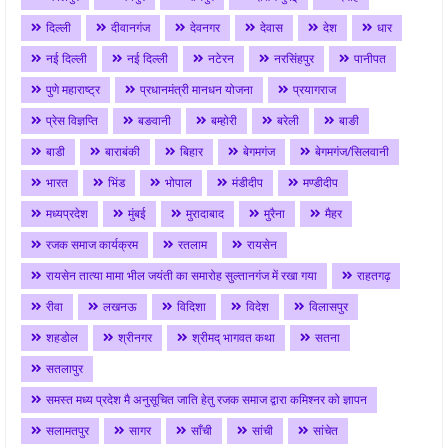
दिल्ली
दीवानगंज
देवनगर
देवास
देश
धार
नई दिल्ली
नई दिल्ली
नटेरन
नरसिंहपुर
पानीपत
पुणे महाराष्ट्र
प्रधानमंत्री मानधन योजना
प्रयागराज
प्रेस विज्ञप्ति
बङवानी
बम्होरी
बरेली
बाङी
बाडी
बाराबंकी
बिहार
बेगमगंज
बेगमगंज/सिलवानी
भारत
भिंड
भोपाल
मंडीदीप
मण्डीदीप
मध्यप्रदेश
मुंबई
मुरादाबाद
मुरैना
मैहर
रजक समाज कार्यक्रम
रतलाम
रायसेन
रायसेन तात्या मामा भील जयंती का समारोह सुल्तानगंज में रखा गया
राहतगढ़
रीवा
लखनऊ
विदिशा
विदेश
विलासपुर
शहडोल
श्रीनगर
श्रीमद् भागवत कथा
सतना
सतलापुर
समस्त मध्य प्रदेश मै अनुसूचित जाति हेतु रजक समाज द्वारा कमिश्नर को ज्ञापन
सलामतपुर
सागर
साँची
सांची
सांचेत