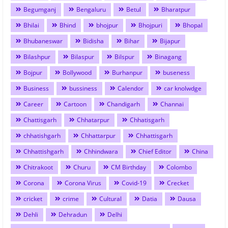
Begumganj
Bengaluru
Betul
Bharatpur
Bhilai
Bhind
bhojpur
Bhojpuri
Bhopal
Bhubaneswar
Bidisha
Bihar
Bijapur
Bilashpur
Bilaspur
Bilspur
Binagang
Bojpur
Bollywood
Burhanpur
buseness
Business
bussiness
Calendor
car knolwdge
Career
Cartoon
Chandigarh
Channai
Chattisgarh
Chhatarpur
Chhatisgarh
chhatishgarh
Chhattarpur
Chhattisgarh
Chhattishgarh
Chhindwara
Chief Editor
China
Chitrakoot
Churu
CM Birthday
Colombo
Corona
Corona Virus
Covid-19
Crecket
cricket
crime
Cultural
Datia
Dausa
Dehli
Dehradun
Delhi