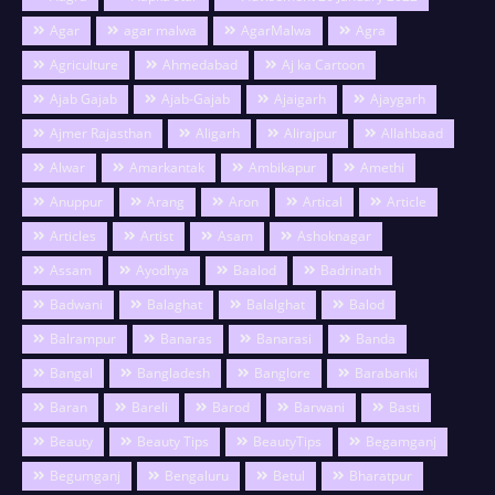
Agar
agar malwa
AgarMalwa
Agra
Agriculture
Ahmedabad
Aj ka Cartoon
Ajab Gajab
Ajab-Gajab
Ajaigarh
Ajaygarh
Ajmer Rajasthan
Aligarh
Alirajpur
Allahbaad
Alwar
Amarkantak
Ambikapur
Amethi
Anuppur
Arang
Aron
Artical
Article
Articles
Artist
Asam
Ashoknagar
Assam
Ayodhya
Baalod
Badrinath
Badwani
Balaghat
Balalghat
Balod
Balrampur
Banaras
Banarasi
Banda
Bangal
Bangladesh
Banglore
Barabanki
Baran
Bareli
Barod
Barwani
Basti
Beauty
Beauty Tips
BeautyTips
Begamganj
Begumganj
Bengaluru
Betul
Bharatpur