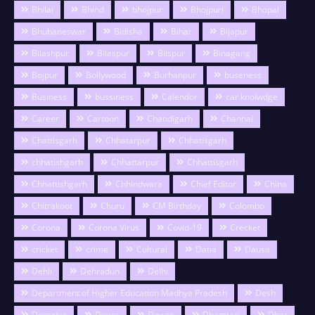
Bhilai
Bhind
bhojpur
Bhojpuri
Bhopal
Bhubaneswar
Bidisha
Bihar
Bijapur
Bilashpur
Bilaspur
Bilspur
Binagang
Bojpur
Bollywood
Burhanpur
buseness
Business
bussiness
Calendor
car knolwdge
Career
Cartoon
Chandigarh
Channai
Chattisgarh
Chhatarpur
Chhatisgarh
chhatishgarh
Chhattarpur
Chhattisgarh
Chhattishgarh
Chhindwara
Chief Editor
China
Chitrakoot
Churu
CM Birthday
Colombo
Corona
Corona Virus
Covid-19
Crecket
cricket
crime
Cultural
Datia
Dausa
Dehli
Dehradun
Delhi
Department of Higher Education Madhya Pradesh
Desh
Devariya
Devas
Dewas
Dhamtari
Dhar