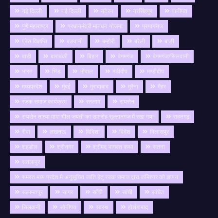
नई दिल्ली
नई दिल्ली
नटेरन
नरसिंहपुर
पानीपत
पुणे महाराष्ट्र
प्रधानमंत्री मानधन योजना
प्रयागराज
प्रेस विज्ञप्ति
बङवानी
बम्होरी
बरेली
बाङी
बाडी
बाराबंकी
बिहार
बेगमगंज
बेगमगंज/सिलवानी
भारत
भिंड
भोपाल
मंडीदीप
मण्डीदीप
मध्यप्रदेश
मुंबई
मुरादाबाद
मुरैना
मैहर
रजक समाज कार्यक्रम
रतलाम
रायसेन
रायसेन तात्या मामा भील जयंती का समारोह सुल्तानगंज में रखा गया
राहतगढ़
रीवा
लखनऊ
विदिशा
विदेश
विलासपुर
शहडोल
श्रीनगर
श्रीमद् भागवत कथा
सतना
सतलापुर
समस्त मध्य प्रदेश मै अनुसूचित जाति हेतु रजक समाज द्वारा कमिश्नर को ज्ञापन
सलामतपुर
सागर
साँची
सांची
सांचेत
सिलवानी
सोनीपत
स्वस्थ
होशंगाबाद