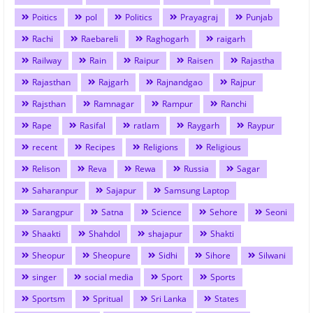
Poitics
pol
Politics
Prayagraj
Punjab
Rachi
Raebareli
Raghogarh
raigarh
Railway
Rain
Raipur
Raisen
Rajastha
Rajasthan
Rajgarh
Rajnandgao
Rajpur
Rajsthan
Ramnagar
Rampur
Ranchi
Rape
Rasifal
ratlam
Raygarh
Raypur
recent
Recipes
Religions
Religious
Relison
Reva
Rewa
Russia
Sagar
Saharanpur
Sajapur
Samsung Laptop
Sarangpur
Satna
Science
Sehore
Seoni
Shaakti
Shahdol
shajapur
Shakti
Sheopur
Sheopure
Sidhi
Sihore
Silwani
singer
social media
Sport
Sports
Sportsm
Spritual
Sri Lanka
States