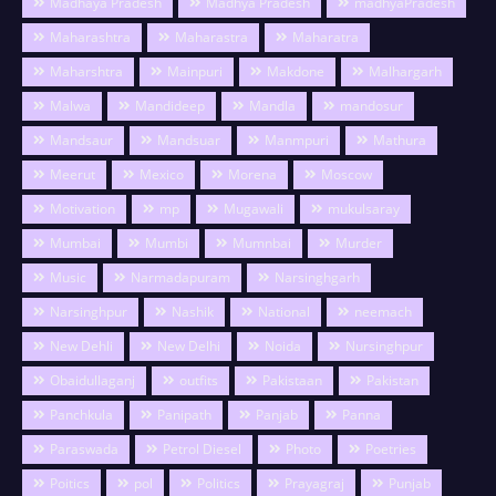
Madhaya Pradesh
Madhya Pradesh
madhyaPradesh
Maharashtra
Maharastra
Maharatra
Maharshtra
Mainpuri
Makdone
Malhargarh
Malwa
Mandideep
Mandla
mandosur
Mandsaur
Mandsuar
Manmpuri
Mathura
Meerut
Mexico
Morena
Moscow
Motivation
mp
Mugawali
mukulsaray
Mumbai
Mumbi
Mumnbai
Murder
Music
Narmadapuram
Narsinghgarh
Narsinghpur
Nashik
National
neemach
New Dehli
New Delhi
Noida
Nursinghpur
Obaidullaganj
outfits
Pakistaan
Pakistan
Panchkula
Panipath
Panjab
Panna
Paraswada
Petrol Diesel
Photo
Poetries
Poitics
pol
Politics
Prayagraj
Punjab