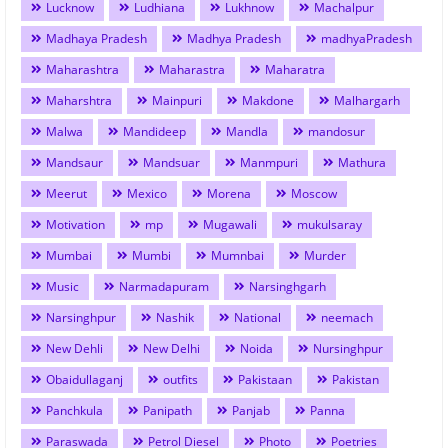
Lucknow
Ludhiana
Lukhnow
Machalpur
Madhaya Pradesh
Madhya Pradesh
madhyaPradesh
Maharashtra
Maharastra
Maharatra
Maharshtra
Mainpuri
Makdone
Malhargarh
Malwa
Mandideep
Mandla
mandosur
Mandsaur
Mandsuar
Manmpuri
Mathura
Meerut
Mexico
Morena
Moscow
Motivation
mp
Mugawali
mukulsaray
Mumbai
Mumbi
Mumnbai
Murder
Music
Narmadapuram
Narsinghgarh
Narsinghpur
Nashik
National
neemach
New Dehli
New Delhi
Noida
Nursinghpur
Obaidullaganj
outfits
Pakistaan
Pakistan
Panchkula
Panipath
Panjab
Panna
Paraswada
Petrol Diesel
Photo
Poetries