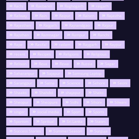
Rachi
Raebareli
Raghogarh
raigarh
Railway
Rain
Raipur
Raisen
Rajastha
Rajasthan
Rajgarh
Rajnandgao
Rajpur
Rajsthan
Ramnagar
Rampur
Ranchi
Rape
Rasifal
ratlam
Raygarh
Raypur
recent
Recipes
Religions
Religious
Relison
Reva
Rewa
Russia
Sagar
Saharanpur
Sajapur
Samsung Laptop
Sarangpur
Satna
Science
Sehore
Seoni
Shaakti
Shahdol
shajapur
Shakti
Sheopur
Sheopure
Sidhi
Sihore
Silwani
singer
social media
Sport
Sports
Sportsm
Spritual
Sri Lanka
States
Success Stories
Summer Season
Surguja