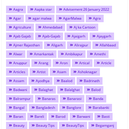
Aagra
Aapka star
Advisement 26 January 2022
Agar
agar malwa
AgarMalwa
Agra
Agriculture
Ahmedabad
Aj ka Cartoon
Ajab Gajab
Ajab-Gajab
Ajaigarh
Ajaygarh
Ajmer Rajasthan
Aligarh
Alirajpur
Allahbaad
Alwar
Amarkantak
Ambikapur
Amethi
Anuppur
Arang
Aron
Artical
Article
Articles
Artist
Asam
Ashoknagar
Assam
Ayodhya
Baalod
Badrinath
Badwani
Balaghat
Balalghat
Balod
Balrampur
Banaras
Banarasi
Banda
Bangal
Bangladesh
Banglore
Barabanki
Baran
Bareli
Barod
Barwani
Basti
Beauty
Beauty Tips
BeautyTips
Begamganj