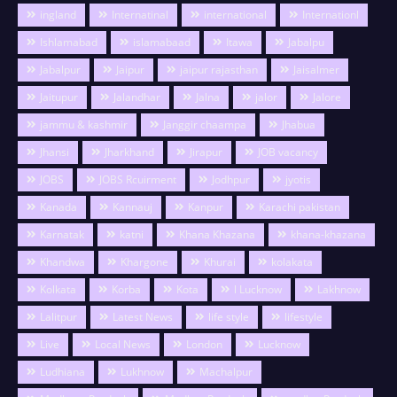
ingland
Internatinal
international
Internationl
Ishlamabad
islamabaad
Itawa
Jabalpu
Jabalpur
Jaipur
jaipur rajasthan
Jaisalmer
Jaitupur
Jalandhar
Jalna
jalor
Jalore
jammu & kashmir
Janggir chaampa
Jhabua
Jhansi
Jharkhand
Jirapur
JOB vacancy
JOBS
JOBS Rcuirment
Jodhpur
jyotis
Kanada
Kannauj
Kanpur
Karachi pakistan
Karnatak
katni
Khana Khazana
khana-khazana
Khandwa
Khargone
Khurai
kolakata
Kolkata
Korba
Kota
l Lucknow
Lakhnow
Lalitpur
Latest News
life style
lifestyle
Live
Local News
London
Lucknow
Ludhiana
Lukhnow
Machalpur