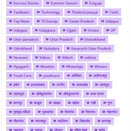
Success Stories
Summer Season
Surguja
Taalibaan
Technology
Thailend pataya
Tools
Top News
TV Gossip
Uattar Pradesh
Udaipur
Udaypur
Udaypura
Ujjain
Unnao
UP
Uttar paradesh
Uttar Pradesh
Uttarakhand
Uttrakhand
Vadodara
Vanarashi Uttar Pradesh
Varanasi
Videos
Videsh
vidisha
Vijaygarh
Weather
WhatsApp
Women
Youth Care
youthcare
अमेरिका
अलीराजपुर
इंदौर
इस्लामाबाद
उज्जैन
उत्तराखंड
उदयपुरा
उदायपुरा
ओबेदुल्लागंज
औबेदुल्लागंज
कथा वाचन
कानपुर
काबुल
खंडवा
खंडेरा
गङी
गुना
गुमशुदा महिला
गुलाबगंज
गैतरगंज
गैरतगंज
गोहरगंज
गौहरगंज
ग्यारसपुर
ग्वालियर
चिकलोद
छतरपुर
जबलपुर
जयपुर
जोधपुर
दक्षिण मुंबई
दमोह