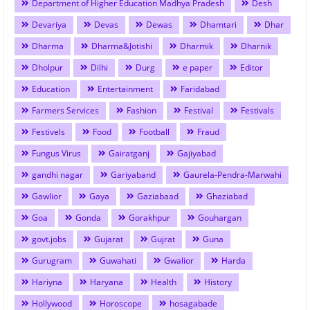
Department of Higher Education Madhya Pradesh
Desh
Devariya
Devas
Dewas
Dhamtari
Dhar
Dharma
Dharma&Jotishi
Dharmik
Dharnik
Dholpur
Dilhi
Durg
e paper
Editor
Education
Entertainment
Faridabad
Farmers Services
Fashion
Festival
Festivals
Festivels
Food
Football
Fraud
Fungus Virus
Gairatganj
Gajiyabad
gandhi nagar
Gariyaband
Gaurela-Pendra-Marwahi
Gawlior
Gaya
Gaziabaad
Ghaziabad
Goa
Gonda
Gorakhpur
Gouhargan
govt.jobs
Gujarat
Gujrat
Guna
Gurugram
Guwahati
Gwalior
Harda
Hariyna
Haryana
Health
History
Hollywood
Horoscope
hosagabade