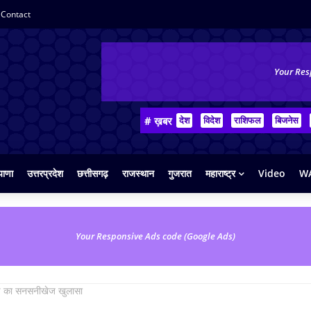
Contact
Your Res
# ख़बर
देश
विदेश
राशिफल
बिजनेस
याणा
उत्तरप्रदेश
छत्तीसगढ़
राजस्थान
गुजरात
महाराष्ट्र
Video
WA
Your Responsive Ads code (Google Ads)
कांड का सनसनीखेज खुलासा