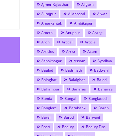
Ajmer Rajasthan
Aligarh
Alirajpur
Allahbaad
Alwar
Amarkantak
Ambikapur
Amethi
Anuppur
Arang
Aron
Artical
Article
Articles
Artist
Asam
Ashoknagar
Assam
Ayodhya
Baalod
Badrinath
Badwani
Balaghat
Balalghat
Balod
Balrampur
Banaras
Banarasi
Banda
Bangal
Bangladesh
Banglore
Barabanki
Baran
Bareli
Barod
Barwani
Basti
Beauty
Beauty Tips