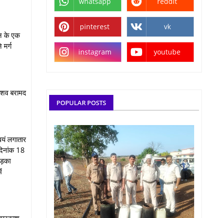
whatsapp
reddit
pinterest
vk
न के एक
 मर्ग
instagram
youtube
 शव बरामद
POPULAR POSTS
वयं लगातार
 दिनांक 18
ड़का
ं
मप्रकाश