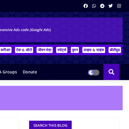
ponsive Ads code (Google Ads)
करिअर
टेक & ऑटो
जीवन मंत्र
स्पोर्ट्स
वुमन
लाइफ & साइंस
बॉलीवुड
 Groups
Donate
SEARCH THIS BLOG