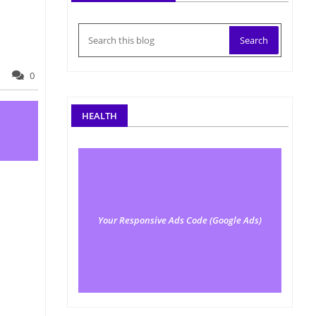
0
HEALTH
Your Responsive Ads Code (Google Ads)