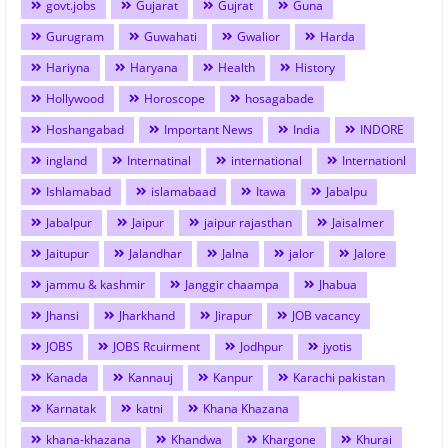
govt.jobs
Gujarat
Gujrat
Guna
Gurugram
Guwahati
Gwalior
Harda
Hariyna
Haryana
Health
History
Hollywood
Horoscope
hosagabade
Hoshangabad
Important News
India
INDORE
ingland
Internatinal
international
Internationl
Ishlamabad
islamabaad
Itawa
Jabalpu
Jabalpur
Jaipur
jaipur rajasthan
Jaisalmer
Jaitupur
Jalandhar
Jalna
jalor
Jalore
jammu & kashmir
Janggir chaampa
Jhabua
Jhansi
Jharkhand
Jirapur
JOB vacancy
JOBS
JOBS Rcuirment
Jodhpur
jyotis
Kanada
Kannauj
Kanpur
Karachi pakistan
Karnatak
katni
Khana Khazana
khana-khazana
Khandwa
Khargone
Khurai