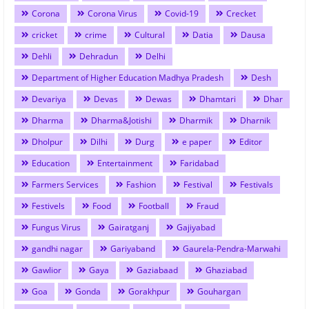
Corona
Corona Virus
Covid-19
Crecket
cricket
crime
Cultural
Datia
Dausa
Dehli
Dehradun
Delhi
Department of Higher Education Madhya Pradesh
Desh
Devariya
Devas
Dewas
Dhamtari
Dhar
Dharma
Dharma&Jotishi
Dharmik
Dharnik
Dholpur
Dilhi
Durg
e paper
Editor
Education
Entertainment
Faridabad
Farmers Services
Fashion
Festival
Festivals
Festivels
Food
Football
Fraud
Fungus Virus
Gairatganj
Gajiyabad
gandhi nagar
Gariyaband
Gaurela-Pendra-Marwahi
Gawlior
Gaya
Gaziabaad
Ghaziabad
Goa
Gonda
Gorakhpur
Gouhargan