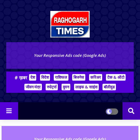
Your Responsive Ads code (Google Ads)
# ख़बर
देश
विदेश
राशिफल
बिजनेस
करिअर
टेक & ऑटो
जीवन मंत्र
स्पोर्ट्स
वुमन
लाइफ & साइंस
बॉलीवुड
Your Responsive Ads code (Google Ads)