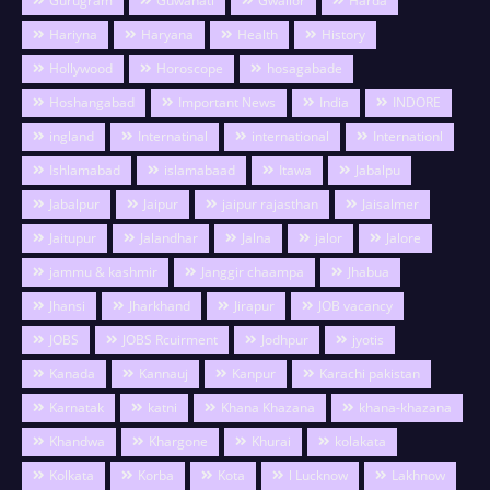
Gurugram
Guwahati
Gwalior
Harda
Hariyna
Haryana
Health
History
Hollywood
Horoscope
hosagabade
Hoshangabad
Important News
India
INDORE
ingland
Internatinal
international
Internationl
Ishlamabad
islamabaad
Itawa
Jabalpu
Jabalpur
Jaipur
jaipur rajasthan
Jaisalmer
Jaitupur
Jalandhar
Jalna
jalor
Jalore
jammu & kashmir
Janggir chaampa
Jhabua
Jhansi
Jharkhand
Jirapur
JOB vacancy
JOBS
JOBS Rcuirment
Jodhpur
jyotis
Kanada
Kannauj
Kanpur
Karachi pakistan
Karnatak
katni
Khana Khazana
khana-khazana
Khandwa
Khargone
Khurai
kolakata
Kolkata
Korba
Kota
l Lucknow
Lakhnow