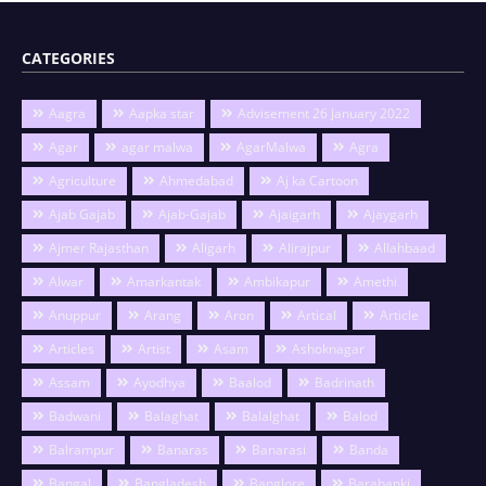
CATEGORIES
Aagra
Aapka star
Advisement 26 January 2022
Agar
agar malwa
AgarMalwa
Agra
Agriculture
Ahmedabad
Aj ka Cartoon
Ajab Gajab
Ajab-Gajab
Ajaigarh
Ajaygarh
Ajmer Rajasthan
Aligarh
Alirajpur
Allahbaad
Alwar
Amarkantak
Ambikapur
Amethi
Anuppur
Arang
Aron
Artical
Article
Articles
Artist
Asam
Ashoknagar
Assam
Ayodhya
Baalod
Badrinath
Badwani
Balaghat
Balalghat
Balod
Balrampur
Banaras
Banarasi
Banda
Bangal
Bangladesh
Banglore
Barabanki