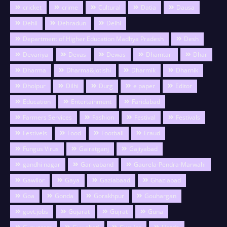
cricket
crime
Cultural
Datia
Dausa
Dehli
Dehradun
Delhi
Department of Higher Education Madhya Pradesh
Desh
Devariya
Devas
Dewas
Dhamtari
Dhar
Dharma
Dharma&Jotishi
Dharmik
Dharnik
Dholpur
Dilhi
Durg
e paper
Editor
Education
Entertainment
Faridabad
Farmers Services
Fashion
Festival
Festivals
Festivels
Food
Football
Fraud
Fungus Virus
Gairatganj
Gajiyabad
gandhi nagar
Gariyaband
Gaurela-Pendra-Marwahi
Gawlior
Gaya
Gaziabaad
Ghaziabad
Goa
Gonda
Gorakhpur
Gouhargan
govt.jobs
Gujarat
Gujrat
Guna