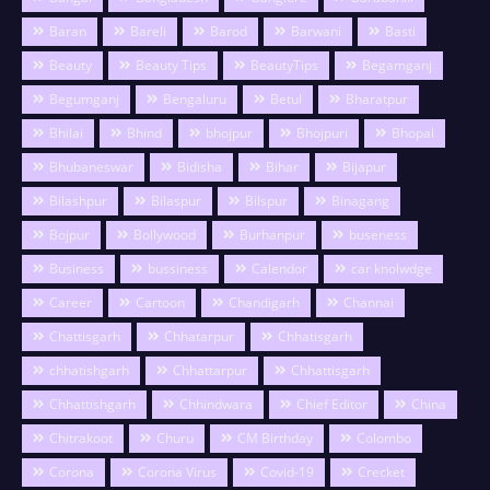
Baran
Bareli
Barod
Barwani
Basti
Beauty
Beauty Tips
BeautyTips
Begamganj
Begumganj
Bengaluru
Betul
Bharatpur
Bhilai
Bhind
bhojpur
Bhojpuri
Bhopal
Bhubaneswar
Bidisha
Bihar
Bijapur
Bilashpur
Bilaspur
Bilspur
Binagang
Bojpur
Bollywood
Burhanpur
buseness
Business
bussiness
Calendor
car knolwdge
Career
Cartoon
Chandigarh
Channai
Chattisgarh
Chhatarpur
Chhatisgarh
chhatishgarh
Chhattarpur
Chhattisgarh
Chhattishgarh
Chhindwara
Chief Editor
China
Chitrakoot
Churu
CM Birthday
Colombo
Corona
Corona Virus
Covid-19
Crecket