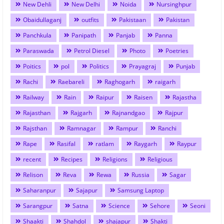
New Dehli
New Delhi
Noida
Nursinghpur
Obaidullaganj
outfits
Pakistaan
Pakistan
Panchkula
Panipath
Panjab
Panna
Paraswada
Petrol Diesel
Photo
Poetries
Poitics
pol
Politics
Prayagraj
Punjab
Rachi
Raebareli
Raghogarh
raigarh
Railway
Rain
Raipur
Raisen
Rajastha
Rajasthan
Rajgarh
Rajnandgao
Rajpur
Rajsthan
Ramnagar
Rampur
Ranchi
Rape
Rasifal
ratlam
Raygarh
Raypur
recent
Recipes
Religions
Religious
Relison
Reva
Rewa
Russia
Sagar
Saharanpur
Sajapur
Samsung Laptop
Sarangpur
Satna
Science
Sehore
Seoni
Shaakti
Shahdol
shajapur
Shakti