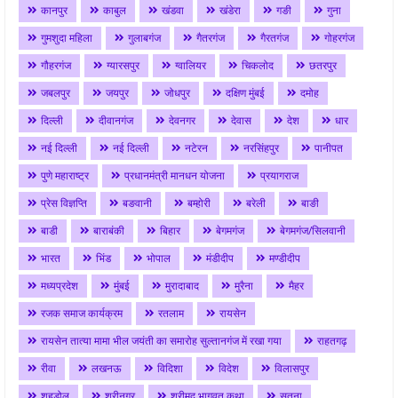
कानपुर
काबुल
खंडवा
खंडेरा
गङी
गुना
गुमशुदा महिला
गुलाबगंज
गैतरगंज
गैरतगंज
गोहरगंज
गौहरगंज
ग्यारसपुर
ग्वालियर
चिकलोद
छतरपुर
जबलपुर
जयपुर
जोधपुर
दक्षिण मुंबई
दमोह
दिल्ली
दीवानगंज
देवनगर
देवास
देश
धार
नई दिल्ली
नई दिल्ली
नटेरन
नरसिंहपुर
पानीपत
पुणे महाराष्ट्र
प्रधानमंत्री मानधन योजना
प्रयागराज
प्रेस विज्ञप्ति
बङवानी
बम्होरी
बरेली
बाङी
बाडी
बाराबंकी
बिहार
बेगमगंज
बेगमगंज/सिलवानी
भारत
भिंड
भोपाल
मंडीदीप
मण्डीदीप
मध्यप्रदेश
मुंबई
मुरादाबाद
मुरैना
मैहर
रजक समाज कार्यक्रम
रतलाम
रायसेन
रायसेन तात्या मामा भील जयंती का समारोह सुल्तानगंज में रखा गया
राहतगढ़
रीवा
लखनऊ
विदिशा
विदेश
विलासपुर
शहडोल
श्रीनगर
श्रीमद् भागवत कथा
सतना