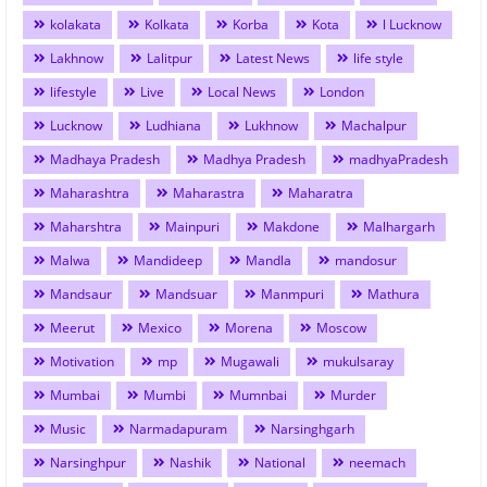
kolakata
Kolkata
Korba
Kota
l Lucknow
Lakhnow
Lalitpur
Latest News
life style
lifestyle
Live
Local News
London
Lucknow
Ludhiana
Lukhnow
Machalpur
Madhaya Pradesh
Madhya Pradesh
madhyaPradesh
Maharashtra
Maharastra
Maharatra
Maharshtra
Mainpuri
Makdone
Malhargarh
Malwa
Mandideep
Mandla
mandosur
Mandsaur
Mandsuar
Manmpuri
Mathura
Meerut
Mexico
Morena
Moscow
Motivation
mp
Mugawali
mukulsaray
Mumbai
Mumbi
Mumnbai
Murder
Music
Narmadapuram
Narsinghgarh
Narsinghpur
Nashik
National
neemach