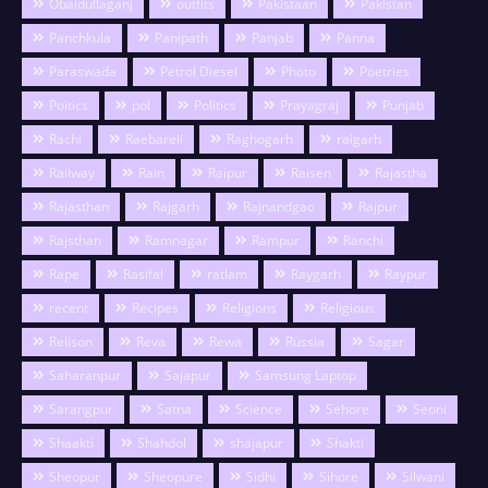
Obaidullaganj
outfits
Pakistaan
Pakistan
Panchkula
Panipath
Panjab
Panna
Paraswada
Petrol Diesel
Photo
Poetries
Poitics
pol
Politics
Prayagraj
Punjab
Rachi
Raebareli
Raghogarh
raigarh
Railway
Rain
Raipur
Raisen
Rajastha
Rajasthan
Rajgarh
Rajnandgao
Rajpur
Rajsthan
Ramnagar
Rampur
Ranchi
Rape
Rasifal
ratlam
Raygarh
Raypur
recent
Recipes
Religions
Religious
Relison
Reva
Rewa
Russia
Sagar
Saharanpur
Sajapur
Samsung Laptop
Sarangpur
Satna
Science
Sehore
Seoni
Shaakti
Shahdol
shajapur
Shakti
Sheopur
Sheopure
Sidhi
Sihore
Silwani