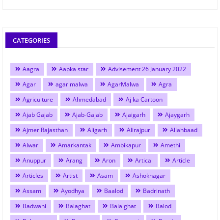
CATEGORIES
Aagra
Aapka star
Advisement 26 January 2022
Agar
agar malwa
AgarMalwa
Agra
Agriculture
Ahmedabad
Aj ka Cartoon
Ajab Gajab
Ajab-Gajab
Ajaigarh
Ajaygarh
Ajmer Rajasthan
Aligarh
Alirajpur
Allahbaad
Alwar
Amarkantak
Ambikapur
Amethi
Anuppur
Arang
Aron
Artical
Article
Articles
Artist
Asam
Ashoknagar
Assam
Ayodhya
Baalod
Badrinath
Badwani
Balaghat
Balalghat
Balod