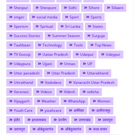
Sheopur
Sheopure
Sidhi
Sihore
Silwani
singer
social media
Sport
Sports
Sportsm
Spritual
Sri Lanka
States
Success Stories
Summer Season
Surguja
Taalibaan
Technology
Tools
Top News
TV Gossip
Uattar Pradesh
Udaipur
Udaypur
Udaypura
Ujjain
Unnao
UP
Uttar paradesh
Uttar Pradesh
Uttarakhand
Uttrakhand
Vadodara
Vanarashi Uttar Pradesh
Varanasi
Videos
Videsh
vidisha
Vijaygarh
Weather
WhatsApp
Women
Youth Care
youthcare
अमेरिका
अलीराजपुर
इंदौर
इस्लामाबाद
उज्जैन
उत्तराखंड
उदयपुरा
उदायपुरा
ओबेदुल्लागंज
औबेदुल्लागंज
कथा वाचन