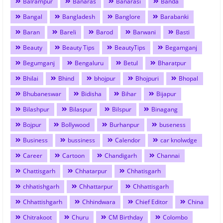
Balrampur
Banaras
Banarasi
Banda
Bangal
Bangladesh
Banglore
Barabanki
Baran
Bareli
Barod
Barwani
Basti
Beauty
Beauty Tips
BeautyTips
Begamganj
Begumganj
Bengaluru
Betul
Bharatpur
Bhilai
Bhind
bhojpur
Bhojpuri
Bhopal
Bhubaneswar
Bidisha
Bihar
Bijapur
Bilashpur
Bilaspur
Bilspur
Binagang
Bojpur
Bollywood
Burhanpur
buseness
Business
bussiness
Calendor
car knolwdge
Career
Cartoon
Chandigarh
Channai
Chattisgarh
Chhatarpur
Chhatisgarh
chhatishgarh
Chhattarpur
Chhattisgarh
Chhattishgarh
Chhindwara
Chief Editor
China
Chitrakoot
Churu
CM Birthday
Colombo