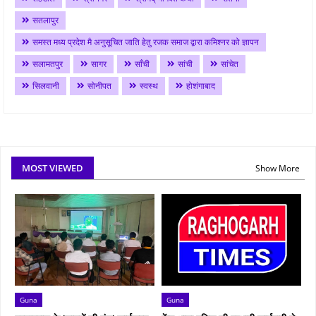
सतलापुर
समस्त मध्य प्रदेश मै अनुसूचित जाति हेतु रजक समाज द्वारा कमिश्नर को ज्ञापन
सलामतपुर
सागर
साँची
सांची
सांचेत
सिलवानी
सोनीपत
स्वस्थ
होशंगाबाद
MOST VIEWED
Show More
Guna
Guna