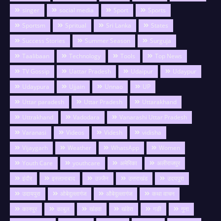
singer
social media
Sport
Sports
Sportsm
Spritual
Sri Lanka
States
Success Stories
Summer Season
Surguja
Taalibaan
Technology
Tools
Top News
TV Gossip
Uattar Pradesh
Udaipur
Udaypur
Udaypura
Ujjain
Unnao
UP
Uttar paradesh
Uttar Pradesh
Uttarakhand
Uttrakhand
Vadodara
Vanarashi Uttar Pradesh
Varanasi
Videos
Videsh
vidisha
Vijaygarh
Weather
WhatsApp
Women
Youth Care
youthcare
अमेरिका
अलीराजपुर
इंदौर
इस्लामाबाद
उज्जैन
उत्तराखंड
उदयपुरा
उदायपुरा
ओबेदुल्लागंज
औबेदुल्लागंज
कथा वाचन
कानपुर
काबुल
खंडवा
खंडेरा
गङी
गुना