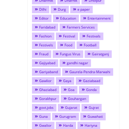
Dharmik
Dharnik
Dholpur
Dilhi
Durg
e paper
Editor
Education
Entertainment
Faridabad
Farmers Services
Fashion
Festival
Festivals
Festivels
Food
Football
Fraud
Fungus Virus
Gairatganj
Gajiyabad
gandhi nagar
Gariyaband
Gaurela-Pendra-Marwahi
Gawlior
Gaya
Gaziabaad
Ghaziabad
Goa
Gonda
Gorakhpur
Gouhargan
govt.jobs
Gujarat
Gujrat
Guna
Gurugram
Guwahati
Gwalior
Harda
Hariyna