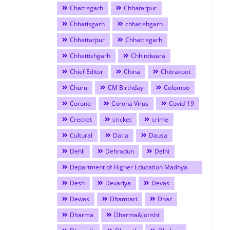
Chattisgarh
Chhatarpur
Chhatisgarh
chhatishgarh
Chhattarpur
Chhattisgarh
Chhattishgarh
Chhindwara
Chief Editor
China
Chitrakoot
Churu
CM Birthday
Colombo
Corona
Corona Virus
Covid-19
Crecket
cricket
crime
Cultural
Datia
Dausa
Dehli
Dehradun
Delhi
Department of Higher Education Madhya
Pradesh
Desh
Devariya
Devas
Dewas
Dhamtari
Dhar
Dharma
Dharma&Jotishi