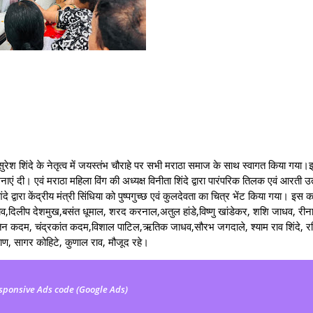
्ष सुरेश शिंदे के नेतृत्व में जयस्तंभ चौराहे पर सभी मराठा समाज के साथ स्वागत किया ग
कामनाएं दी। एवं मराठा महिला विंग की अध्यक्ष विनीता शिंदे द्वारा पारंपरिक तिलक एवं आरती
 द्वारा केंद्रीय मंत्री सिंधिया को पुष्पगुच्छ एवं कुलदेवता का चित्र भेंट किया गया। इस कार
 राव,दिलीप देशमुख,बसंत धूमाल, शरद करनाल,अतुल हांडे,विष्णु खांडेकर, शशि जाधव, रीन
नितिन कदम, चंद्रकांत कदम,विशाल पाटिल,ऋतिक जाधव,सौरभ जगदाले, श्याम राव शिंदे, र
ाण, सागर कोहिटे, कुणाल राव, मौजूद रहे।
sponsive Ads code (Google Ads)