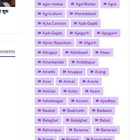
agar malwa
AgarMalwa
Agra
ा शुरू
Agriculture
Ahmedabad
Aj ka Cartoon
Ajab Gajab
Ajab-Gajab
Ajaigarh
Ajaygarh
Ajmer Rajasthan
Aligarh
mments
Alirajpur
Allahbaad
Alwar
Amarkantak
Ambikapur
Amethi
Anuppur
Arang
Aron
Artical
Article
Articles
Artist
Asam
Ashoknagar
Assam
Ayodhya
Baalod
Badrinath
Badwani
Balaghat
Balalghat
Balod
Balrampur
Banaras
Banarasi
Banda
Bangal
Bangladesh