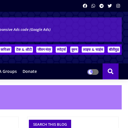
ponsive Ads code (Google Ads)
करिअर
टेक & ऑटो
जीवन मंत्र
स्पोर्ट्स
वुमन
लाइफ & साइंस
बॉलीवुड
 Groups
Donate
SEARCH THIS BLOG