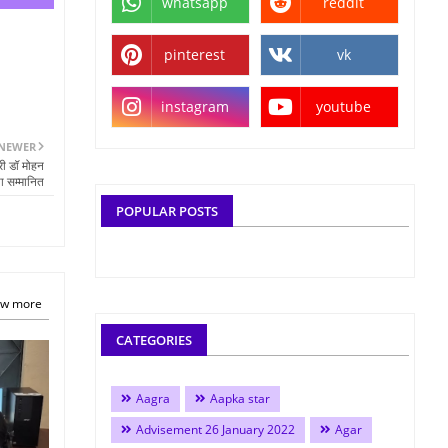
whatsapp
reddit
pinterest
vk
instagram
youtube
NEWER
्री डॉ मोहन
ा सम्मानित
POPULAR POSTS
w more
CATEGORIES
Aagra
Aapka star
Advisement 26 January 2022
Agar