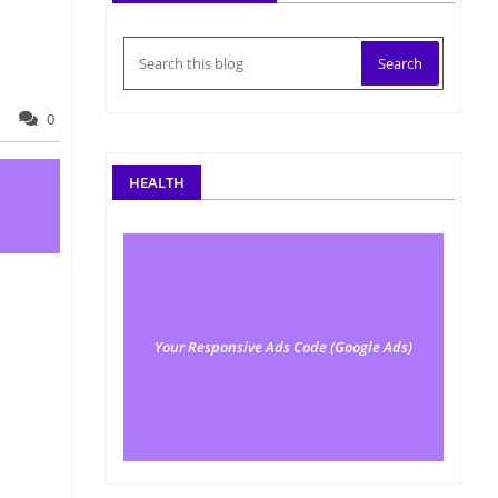
0
HEALTH
Your Responsive Ads Code (Google Ads)