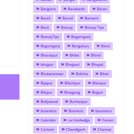
Banglore
Barabanki
Baran
Bareli
Barod
Barwani
Basti
Beauty
Beauty Tips
BeautyTips
Begamganj
Begumganj
Bengaluru
Betul
Bharatpur
Bhilai
Bhind
bhojpur
Bhojpuri
Bhopal
Bhubaneswar
Bidisha
Bihar
Bijapur
Bilashpur
Bilaspur
Bilspur
Binagang
Bojpur
Bollywood
Burhanpur
buseness
Business
bussiness
Calendor
car knolwdge
Career
Cartoon
Chandigarh
Channai