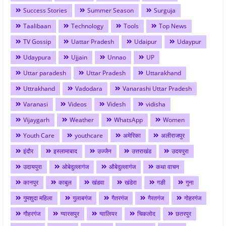
Success Stories
Summer Season
Surguja
Taalibaan
Technology
Tools
Top News
TV Gossip
Uattar Pradesh
Udaipur
Udaypur
Udaypura
Ujjain
Unnao
UP
Uttar paradesh
Uttar Pradesh
Uttarakhand
Uttrakhand
Vadodara
Vanarashi Uttar Pradesh
Varanasi
Videos
Videsh
vidisha
Vijaygarh
Weather
WhatsApp
Women
Youth Care
youthcare
अमेरिका
अलीराजपुर
इंदौर
इस्लामाबाद
उज्जैन
उत्तराखंड
उदयपुरा
उदायपुरा
ओबेदुल्लागंज
औबेदुल्लागंज
कथा वाचन
कानपुर
काबुल
खंडवा
खंडेरा
गङी
गुना
गुमशुदा महिला
गुलाबगंज
गैतरगंज
गैरतगंज
गोहरगंज
गौहरगंज
ग्यारसपुर
ग्वालियर
चिकलोद
छतरपुर