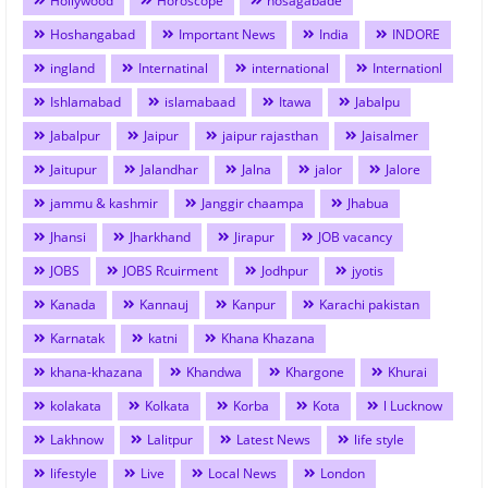
Hollywood
Horoscope
hosagabade
Hoshangabad
Important News
India
INDORE
ingland
Internatinal
international
Internationl
Ishlamabad
islamabaad
Itawa
Jabalpu
Jabalpur
Jaipur
jaipur rajasthan
Jaisalmer
Jaitupur
Jalandhar
Jalna
jalor
Jalore
jammu & kashmir
Janggir chaampa
Jhabua
Jhansi
Jharkhand
Jirapur
JOB vacancy
JOBS
JOBS Rcuirment
Jodhpur
jyotis
Kanada
Kannauj
Kanpur
Karachi pakistan
Karnatak
katni
Khana Khazana
khana-khazana
Khandwa
Khargone
Khurai
kolakata
Kolkata
Korba
Kota
l Lucknow
Lakhnow
Lalitpur
Latest News
life style
lifestyle
Live
Local News
London