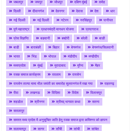
जबलपुर
जयपुर
जोधपुर
दक्षिण मुंबई
दमोह
दिल्ली
दीवानगंज
देवनगर
देवास
देश
धार
नई दिल्ली
नई दिल्ली
नटेरन
नरसिंहपुर
पानीपत
पुणे महाराष्ट्र
प्रधानमंत्री मानधन योजना
प्रयागराज
प्रेस विज्ञप्ति
बङवानी
बम्होरी
बरेली
बाङी
बाडी
बाराबंकी
बिहार
बेगमगंज
बेगमगंज/सिलवानी
भारत
भिंड
भोपाल
मंडीदीप
मण्डीदीप
मध्यप्रदेश
मुंबई
मुरादाबाद
मुरैना
मैहर
रजक समाज कार्यक्रम
रतलाम
रायसेन
रायसेन तात्या मामा भील जयंती का समारोह सुल्तानगंज में रखा गया
राहतगढ़
रीवा
लखनऊ
विदिशा
विदेश
विलासपुर
शहडोल
श्रीनगर
श्रीमद् भागवत कथा
सतना
सतलापुर
समस्त मध्य प्रदेश मै अनुसूचित जाति हेतु रजक समाज द्वारा कमिश्नर को ज्ञापन
सलामतपुर
सागर
साँची
सांची
सांचेत