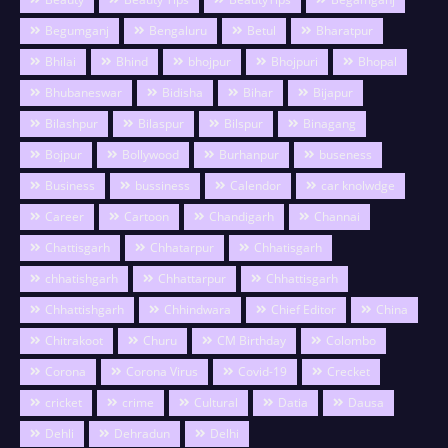
Begumganj
Bengaluru
Betul
Bharatpur
Bhilai
Bhind
bhojpur
Bhojpuri
Bhopal
Bhubaneswar
Bidisha
Bihar
Bijapur
Bilashpur
Bilaspur
Bilspur
Binagang
Bojpur
Bollywood
Burhanpur
buseness
Business
bussiness
Calendor
car knolwdge
Career
Cartoon
Chandigarh
Channai
Chattisgarh
Chhatarpur
Chhatisgarh
chhatishgarh
Chhattarpur
Chhattisgarh
Chhattishgarh
Chhindwara
Chief Editor
China
Chitrakoot
Churu
CM Birthday
Colombo
Corona
Corona Virus
Covid-19
Crecket
cricket
crime
Cultural
Datia
Dausa
Dehli
Dehradun
Delhi