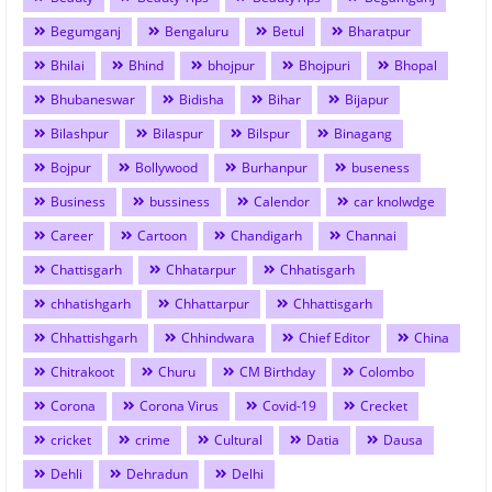
Begumganj
Bengaluru
Betul
Bharatpur
Bhilai
Bhind
bhojpur
Bhojpuri
Bhopal
Bhubaneswar
Bidisha
Bihar
Bijapur
Bilashpur
Bilaspur
Bilspur
Binagang
Bojpur
Bollywood
Burhanpur
buseness
Business
bussiness
Calendor
car knolwdge
Career
Cartoon
Chandigarh
Channai
Chattisgarh
Chhatarpur
Chhatisgarh
chhatishgarh
Chhattarpur
Chhattisgarh
Chhattishgarh
Chhindwara
Chief Editor
China
Chitrakoot
Churu
CM Birthday
Colombo
Corona
Corona Virus
Covid-19
Crecket
cricket
crime
Cultural
Datia
Dausa
Dehli
Dehradun
Delhi