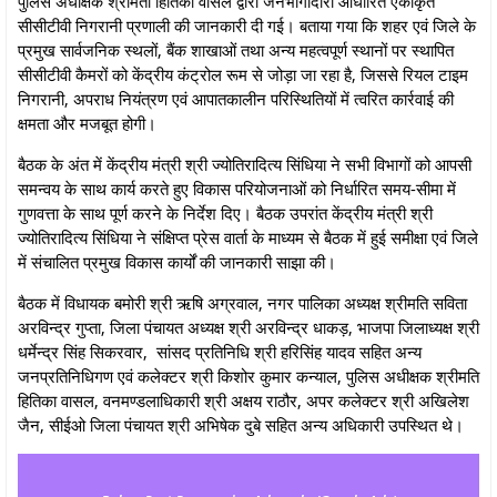
पुलिस अधीक्षक श्रीमती हितिका वासल द्वारा जनभागीदारी आधारित एकीकृत
सीसीटीवी निगरानी प्रणाली की जानकारी दी गई। बताया गया कि शहर एवं जिले के
प्रमुख सार्वजनिक स्थलों, बैंक शाखाओं तथा अन्य महत्वपूर्ण स्थानों पर स्थापित
सीसीटीवी कैमरों को केंद्रीय कंट्रोल रूम से जोड़ा जा रहा है, जिससे रियल टाइम
निगरानी, अपराध नियंत्रण एवं आपातकालीन परिस्थितियों में त्वरित कार्रवाई की
क्षमता और मजबूत होगी।
बैठक के अंत में केंद्रीय मंत्री श्री ज्योतिरादित्य सिंधिया ने सभी विभागों को आपसी
समन्वय के साथ कार्य करते हुए विकास परियोजनाओं को निर्धारित समय-सीमा में
गुणवत्ता के साथ पूर्ण करने के निर्देश दिए। बैठक उपरांत केंद्रीय मंत्री श्री
ज्योतिरादित्य सिंधिया ने संक्षिप्त प्रेस वार्ता के माध्यम से बैठक में हुई समीक्षा एवं जिले
में संचालित प्रमुख विकास कार्यों की जानकारी साझा की।
बैठक में विधायक बमोरी श्री ऋषि अग्रवाल, नगर पालिका अध्‍यक्ष श्रीमति सविता
अरविन्‍द्र गुप्‍ता, जिला पंचायत अध्‍यक्ष श्री अरविन्‍द्र धाकड़, भाजपा जिलाध्‍यक्ष श्री
धर्मेन्‍द्र सिंह सिकरवार, सांसद प्रतिनिधि श्री हरिसिंह यादव सहित अन्‍य
जनप्रतिनिधिगण एवं कलेक्‍टर श्री किशोर कुमार कन्‍याल, पुलिस अधीक्षक श्रीमति
हितिका वासल, वनमण्‍डलाधिकारी श्री अक्षय राठौर, अपर कलेक्‍टर श्री अखिलेश
जैन, सीईओ जिला पंचायत श्री अभिषेक दुबे सहित अन्‍य अधिकारी उपस्थित थे।