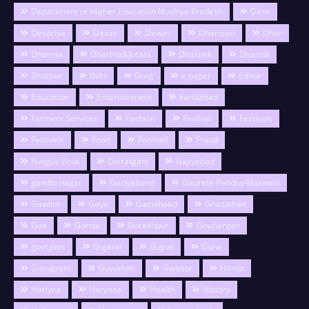
Department of Higher Education Madhya Pradesh
Desh
Devariya
Devas
Dewas
Dhamtari
Dhar
Dharma
Dharma&Jotishi
Dharmik
Dharnik
Dholpur
Dilhi
Durg
e paper
Editor
Education
Entertainment
Faridabad
Farmers Services
Fashion
Festival
Festivals
Festivels
Food
Football
Fraud
Fungus Virus
Gairatganj
Gajiyabad
gandhi nagar
Gariyaband
Gaurela-Pendra-Marwahi
Gawlior
Gaya
Gaziabaad
Ghaziabad
Goa
Gonda
Gorakhpur
Gouhargan
govt.jobs
Gujarat
Gujrat
Guna
Gurugram
Guwahati
Gwalior
Harda
Hariyna
Haryana
Health
History