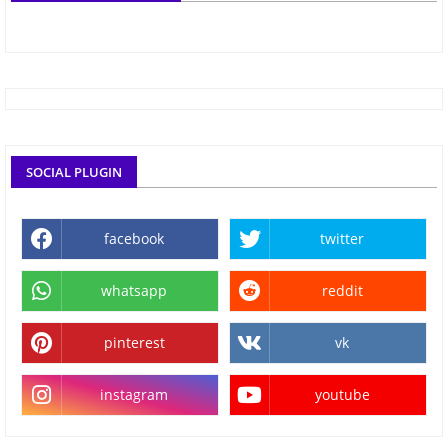
SOCIAL PLUGIN
facebook
twitter
whatsapp
reddit
pinterest
vk
instagram
youtube