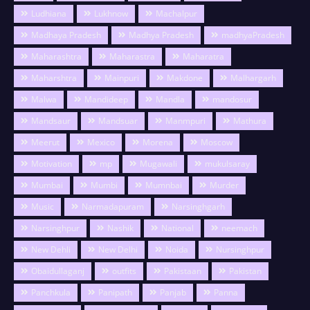
Ludhiana
Lukhnow
Machalpur
Madhaya Pradesh
Madhya Pradesh
madhyaPradesh
Maharashtra
Maharastra
Maharatra
Maharshtra
Mainpuri
Makdone
Malhargarh
Malwa
Mandideep
Mandla
mandosur
Mandsaur
Mandsuar
Manmpuri
Mathura
Meerut
Mexico
Morena
Moscow
Motivation
mp
Mugawali
mukulsaray
Mumbai
Mumbi
Mumnbai
Murder
Music
Narmadapuram
Narsinghgarh
Narsinghpur
Nashik
National
neemach
New Dehli
New Delhi
Noida
Nursinghpur
Obaidullaganj
outfits
Pakistaan
Pakistan
Panchkula
Panipath
Panjab
Panna