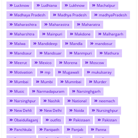
Lucknow
Ludhiana
Lukhnow
Machalpur
Madhaya Pradesh
Madhya Pradesh
madhyaPradesh
Maharashtra
Maharastra
Maharatra
Maharshtra
Mainpuri
Makdone
Malhargarh
Malwa
Mandideep
Mandla
mandosur
Mandsaur
Mandsuar
Manmpuri
Mathura
Meerut
Mexico
Morena
Moscow
Motivation
mp
Mugawali
mukulsaray
Mumbai
Mumbi
Mumnbai
Murder
Music
Narmadapuram
Narsinghgarh
Narsinghpur
Nashik
National
neemach
New Dehli
New Delhi
Noida
Nursinghpur
Obaidullaganj
outfits
Pakistaan
Pakistan
Panchkula
Panipath
Panjab
Panna