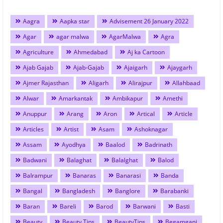
Aagra
Aapka star
Advisement 26 January 2022
Agar
agar malwa
AgarMalwa
Agra
Agriculture
Ahmedabad
Aj ka Cartoon
Ajab Gajab
Ajab-Gajab
Ajaigarh
Ajaygarh
Ajmer Rajasthan
Aligarh
Alirajpur
Allahbaad
Alwar
Amarkantak
Ambikapur
Amethi
Anuppur
Arang
Aron
Artical
Article
Articles
Artist
Asam
Ashoknagar
Assam
Ayodhya
Baalod
Badrinath
Badwani
Balaghat
Balalghat
Balod
Balrampur
Banaras
Banarasi
Banda
Bangal
Bangladesh
Banglore
Barabanki
Baran
Bareli
Barod
Barwani
Basti
Beauty
Beauty Tips
BeautyTips
Begamganj