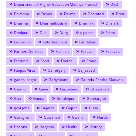
Department of Higher Education Madhya Pradesh
Desh
Devariya
Devas
Dewas
Dhamtari
Dhar
Dharma
Dharma&Jotishi
Dharmik
Dharnik
Dholpur
Dilhi
Durg
e paper
Editor
Education
Entertainment
Faridabad
Farmers Services
Fashion
Festival
Festivals
Festivels
Food
Football
Fraud
Fungus Virus
Gairatganj
Gajiyabad
gandhi nagar
Gariyaband
Gaurela-Pendra-Marwahi
Gawlior
Gaya
Gaziabaad
Ghaziabad
Goa
Gonda
Gorakhpur
Gouhargan
govt.jobs
Gujarat
Gujrat
Guna
Gurugram
Guwahati
Gwalior
Harda
Hariyna
Haryana
Health
History