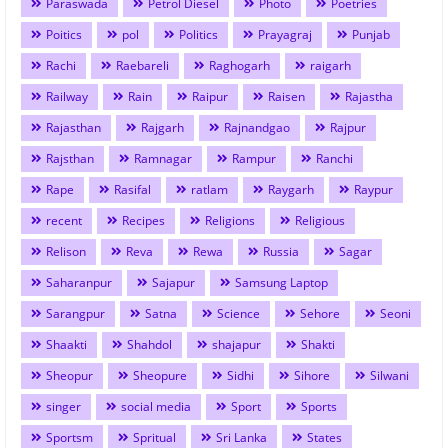
Paraswada
Petrol Diesel
Photo
Poetries
Poitics
pol
Politics
Prayagraj
Punjab
Rachi
Raebareli
Raghogarh
raigarh
Railway
Rain
Raipur
Raisen
Rajastha
Rajasthan
Rajgarh
Rajnandgao
Rajpur
Rajsthan
Ramnagar
Rampur
Ranchi
Rape
Rasifal
ratlam
Raygarh
Raypur
recent
Recipes
Religions
Religious
Relison
Reva
Rewa
Russia
Sagar
Saharanpur
Sajapur
Samsung Laptop
Sarangpur
Satna
Science
Sehore
Seoni
Shaakti
Shahdol
shajapur
Shakti
Sheopur
Sheopure
Sidhi
Sihore
Silwani
singer
social media
Sport
Sports
Sportsm
Spritual
Sri Lanka
States