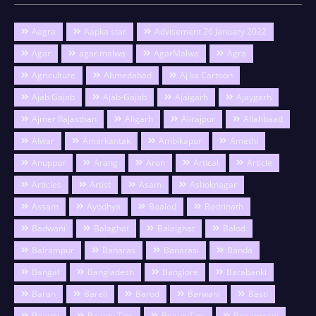
Aagra
Aapka star
Advisement 26 January 2022
Agar
agar malwa
AgarMalwa
Agra
Agriculture
Ahmedabad
Aj ka Cartoon
Ajab Gajab
Ajab-Gajab
Ajaigarh
Ajaygarh
Ajmer Rajasthan
Aligarh
Alirajpur
Allahbaad
Alwar
Amarkantak
Ambikapur
Amethi
Anuppur
Arang
Aron
Artical
Article
Articles
Artist
Asam
Ashoknagar
Assam
Ayodhya
Baalod
Badrinath
Badwani
Balaghat
Balalghat
Balod
Balrampur
Banaras
Banarasi
Banda
Bangal
Bangladesh
Banglore
Barabanki
Baran
Bareli
Barod
Barwani
Basti
Beauty
Beauty Tips
BeautyTips
Begamganj