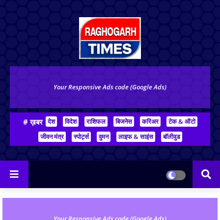
Your Responsive Ads code (Google Ads)
# ख़बर
देश
विदेश
राशिफल
बिजनेस
करिअर
टेक & ऑटो
जीवन मंत्र
स्पोर्ट्स
वुमन
लाइफ & साइंस
बॉलीवुड
Your Responsive Ads code (Google Ads)