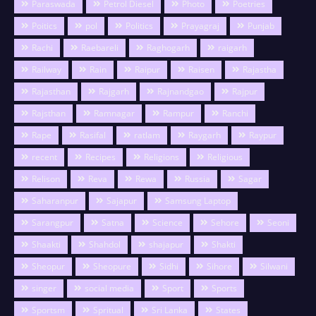
Paraswada
Petrol Diesel
Photo
Poetries
Poitics
pol
Politics
Prayagraj
Punjab
Rachi
Raebareli
Raghogarh
raigarh
Railway
Rain
Raipur
Raisen
Rajastha
Rajasthan
Rajgarh
Rajnandgao
Rajpur
Rajsthan
Ramnagar
Rampur
Ranchi
Rape
Rasifal
ratlam
Raygarh
Raypur
recent
Recipes
Religions
Religious
Relison
Reva
Rewa
Russia
Sagar
Saharanpur
Sajapur
Samsung Laptop
Sarangpur
Satna
Science
Sehore
Seoni
Shaakti
Shahdol
shajapur
Shakti
Sheopur
Sheopure
Sidhi
Sihore
Silwani
singer
social media
Sport
Sports
Sportsm
Spritual
Sri Lanka
States