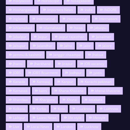
Hollywood
Horoscope
hosagabade
Hoshangabad
Important News
India
INDORE
ingland
Internatinal
international
Internationl
Ishlamabad
islamabaad
Itawa
Jabalpu
Jabalpur
Jaipur
jaipur rajasthan
Jaisalmer
Jaitupur
Jalandhar
Jalna
jalor
Jalore
jammu & kashmir
Janggir chaampa
Jhabua
Jhansi
Jharkhand
Jirapur
JOB vacancy
JOBS
JOBS Rcuirment
Jodhpur
jyotis
Kanada
Kannauj
Kanpur
Karachi pakistan
Karnatak
katni
Khana Khazana
khana-khazana
Khandwa
Khargone
Khurai
kolakata
Kolkata
Korba
Kota
l Lucknow
Lakhnow
Lalitpur
Latest News
life style
lifestyle
Live
Local News
London
Lucknow